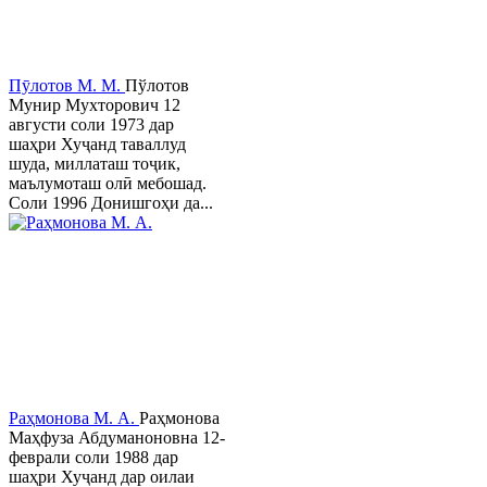
Пӯлотов М. М.
Пўлотов
Мунир Мухторович 12
августи соли 1973 дар
шаҳри Хуҷанд таваллуд
шуда, миллаташ тоҷик,
маълумоташ олӣ мебошад.
Соли 1996 Донишгоҳи да...
Раҳмонова М. А.
Раҳмонова
Маҳфуза Абдуманоновна 12-
феврали соли 1988 дар
шаҳри Хуҷанд дар оилаи