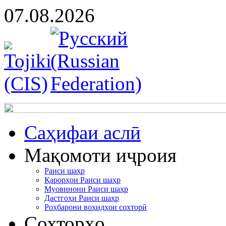
07.08.2026
Cаҳифаи аслӣ
Мақомоти иҷроия
Раиси шаҳр
Қарорҳои Раиси шаҳр
Муовинони Раиси шаҳр
Дастгоҳи Раиси шаҳр
Роҳбарони воҳидҳои сохторӣ
Сохторҳо