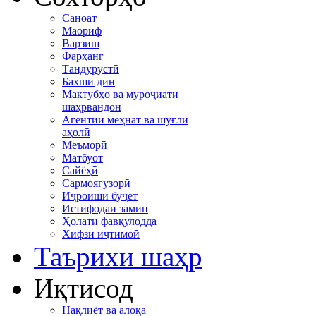
Саноат
Маориф
Варзиш
Фарҳанг
Тандурустӣ
Бахши дин
Мактубҳо ва муроҷиати
шаҳрвандон
Агентии меҳнат ва шуғли
аҳолӣ
Меъморӣ
Матбуот
Сайёҳӣ
Сармоягузорӣ
Иҷроиши буҷет
Истифодаи замин
Ҳолати фавқулодда
Хифзи иҷтимоӣ
Таърихи шаҳр
Иқтисод
Нақлиёт ва алоқа