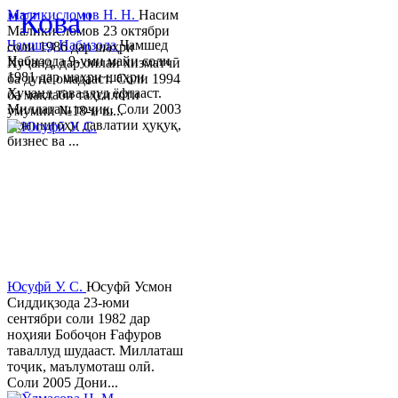
"Кова"
Маликисломов Н. Н.
Насим
Маликисломов 23 октябри
Ҷамшед Набизода
Ҷамшед
соли 1986 дар шаҳри
Набизода 9-уми майи соли
Хуҷанд, дар оилаи хизматчӣ
1981 дар шаҳри шаҳри
ба дунё омадааст. Соли 1994
Хуҷанд таваллуд ёфтааст.
ба мактаби таҳсилоти
Миллаташ тоҷик. Соли 2003
умумии №18-и ш...
Донишгоҳи давлатии ҳуқуқ,
бизнес ва ...
Юсуфӣ У. C.
Юсуфӣ Усмон
Сиддиқзода 23-юми
сентябри соли 1982 дар
ноҳияи Бобоҷон Ғафуров
таваллуд шудааст. Миллаташ
тоҷик, маълумоташ олӣ.
Соли 2005 Дони...