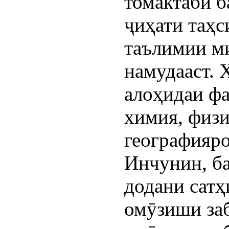
томактабӣ б
ҷиҳати таҳс
таълимии м
намудааст. 
алоҳидаи ф
химия, физи
географияро
Инчунин, ба
додани сатҳ
омӯзиши заб