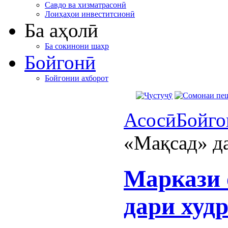
Савдо ва хизматрасонӣ
Лоиҳаҳои инвеститсионӣ
Ба аҳолӣ
Ба сокинони шаҳр
Бойгонӣ
Бойгонии ахборот
Асосӣ
Бойго
«Мақсад» да
Маркази
дари худр