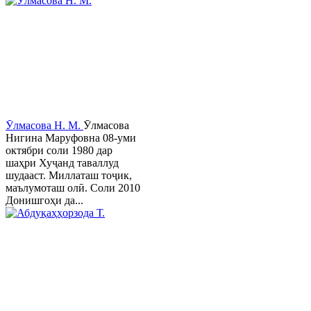
Ӯлмасова Н. М.
Ӯлмасова
Нигина Маруфовна 08-уми
октябри соли 1980 дар
шаҳри Хуҷанд таваллуд
шудааст. Миллаташ тоҷик,
маълумоташ олӣ. Соли 2010
Донишгоҳи да...