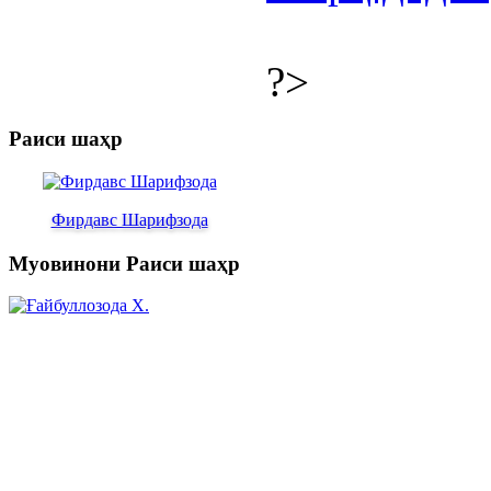
?>
Раиси шаҳр
Фирдавс Шарифзода
Муовинони Раиси шаҳр