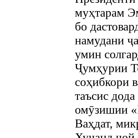
муҳтарам Э
бо дастовар
намудани ҷ
умин солгар
Ҷумҳурии Т
соҳибкори 
таъсис дода
омӯзишии «
Ваҳдат, мик
Хуҷанд ҷой 