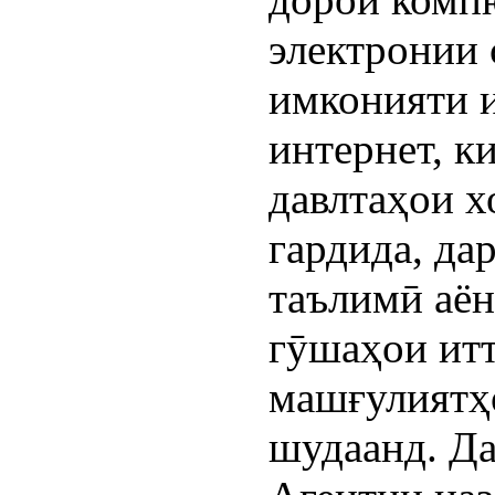
электронии 
имконияти 
интернет, к
давлтаҳои 
гардида, да
таълимӣ аён
гӯшаҳои ит
машғулиятҳ
шудаанд. Да