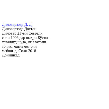
Диловарзода Д. Д.
Диловарзода Достон
Диловар 21уми феврали
соли 1996 дар шаҳри Бӯстон
таваллуд шуда, миллатааш
тоҷик, маълумот олӣ
мебошад. Соли 2018
Донишкад...