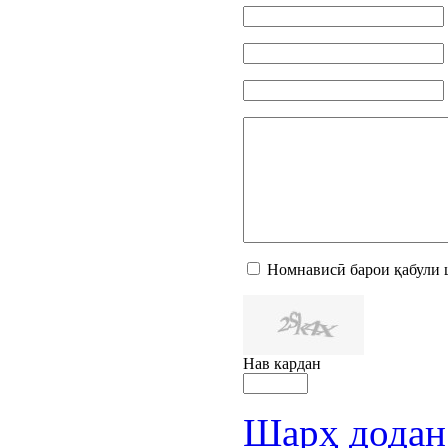
Номнависӣ барои қабули 
Нав кардан
Шарҳ додан