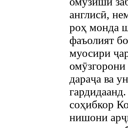
омӯзиши заб
англисӣ, не
роҳ монда ш
фаъолият бо
муосири ҷа
омӯзгорони 
дараҷа ва у
гардидаанд.
соҳибкор К
нишони арҷ