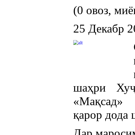
(0 овоз, миё
25 Декабр 2
шаҳри Хуҷ
«Мақсад» 
қарор дода 
Дар мароси