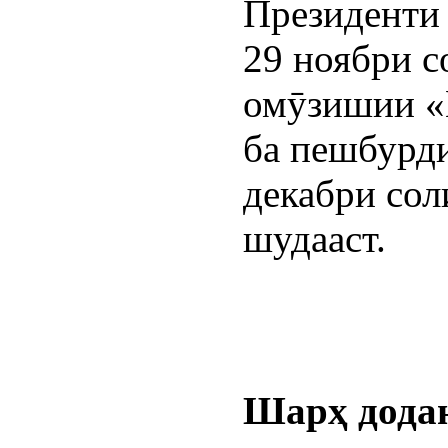
Президенти
29 ноябри с
омӯзишии «
ба пешбурди
декабри сол
шудааст.
Шарҳ дода