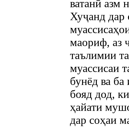
ватанӣ азм 
Хуҷанд дар 
муассисаҳои
маориф, аз 
таълимии та
муассисаи 
бунёд ва ба
бояд дод, к
ҳайати мушо
дар соҳаи м