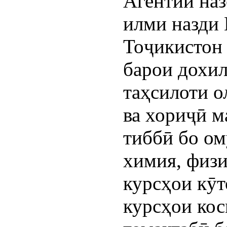
Агентии наз
илми назди
Тоҷикистон
барои дохи
таҳсилоти о
ва хориҷӣ м
тиббӣ бо о
химия, физи
курсҳои кӯт
курсҳои кос