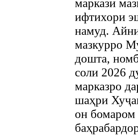
маркази маз
ифтихори э
намуд. Айни
мазкурро М
дошта, номб
соли 2026 д
марказро да
шаҳри Хуҷа
он бомаром
баҳрабардор