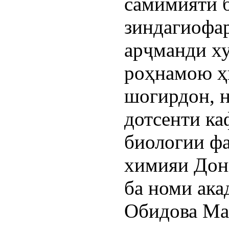
самимияти б
зиндагиофар
арҷманди ху
роҳнамою ҳ
шогирдон, 
дотсенти ка
биологии фа
химияи Дон
ба номи ак
Обидова Ма