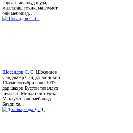
коргар таваллуд шуда,
миллаташ тоҷик, маълумот
олӣ мебошад. ...
Шосаидов С. С.
Шосаидов
Саидакбар Саидқурбонович
10-уми октябри соли 1993
дар шаҳри Бўстон таваллуд
шудааст. Миллаташ тоҷик.
Маълумот олӣ мебошад.
Баъди ха...