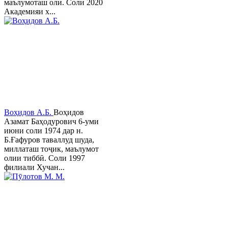
маълумоташ олӣ. Соли 2020
Академияи х...
Воҳидов А.Б.
Воҳидов
Азамат Баҳодурович 6-уми
июни соли 1974 дар н.
Б.Ғафуров таваллуд шуда,
миллаташ тоҷик, маълумот
олии тиббӣ. Соли 1997
филиали Хучан...