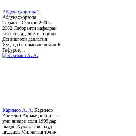
Абдуқаҳҳорзода Т.
Абдуқаҳҳорзода
Таҳмина Солҳои 2000 -
2002-Лаборанти кафедраи
забон ва адабиёти тоҷики
Донишгоҳи давлатии
Хуҷанд ба номи академик Б.
Ғафуров,...
Каримов А. А.
Каримов
Азимҷон Акрамҷонович 1-
уми январи соли 1998 дар
шаҳри Хуҷанд таввалуд
шудааст. Миллаташ тоҷик,