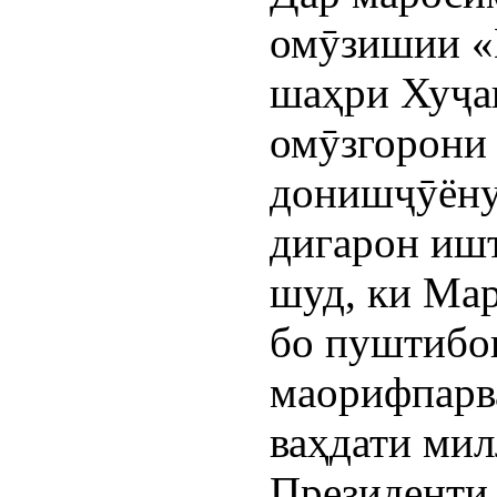
омӯзишии «
шаҳри Хуҷа
омӯзгорони 
донишҷӯёну
дигарон иш
шуд, ки Ма
бо пуштибон
маорифпарв
ваҳдати мил
Президенти