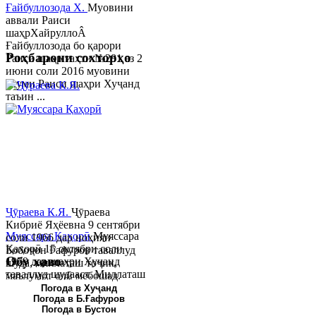
Ғайбуллозода Х.
Муовини
аввали Раиси
шаҳрХайруллоÂ
Ғайбуллозода бо қарори
Роҳбарони сохторҳо
Раиси шаҳр таҳти №281 аз 2
июни соли 2016 муовини
якуми Раиси шаҳри Хуҷанд
таъин ...
Ҷӯраева К.Я.
Ҷӯраева
Кибриё Яҳёевна 9 сентябри
Муяссара Қаҳорӣ
Муяссара
соли 1966 дар ноҳияи
Қаҳорӣ 15 октябри соли
Бобоҷон Ғафуров таваллуд
Обу хаво
1979 дар шаҳри Хуҷанд
шуда, миллаташ тоҷик,
таваллуд шудааст. Миллаташ
маълумот олӣ мебошад.
тоҷик. Маълумот олӣ. Соли
Соли 1997 Донишг...
Погода в Хуҷанд
Погода в Б.Ғафуров
2002 Донишгоҳи давлатии
Погода в Бустон
Хуҷанд ба...