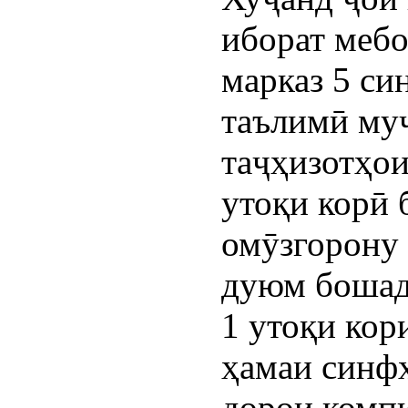
иборат меб
марказ 5 си
таълимӣ му
таҷҳизотҳои
утоқи корӣ 
омӯзгорону 
дуюм бошад
1 утоқи кор
ҳамаи синф
дорои компю