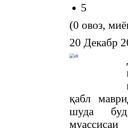
5
(0 овоз, миё
20 Декабр 2
қабл маври
шуда буд
муассиса