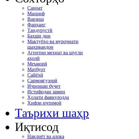
Саноат
Маориф
Варзиш
Фарҳанг
Тандурустӣ
Бахши дин
Мактубҳо ва муроҷиати
шаҳрвандон
Агентии меҳнат ва шуғли
аҳолӣ
Меъморӣ
Матбуот
Сайёҳӣ
Сармоягузорӣ
Иҷроиши буҷет
Истифодаи замин
Ҳолати фавқулодда
Хифзи иҷтимоӣ
Таърихи шаҳр
Иқтисод
Нақлиёт ва алоқа