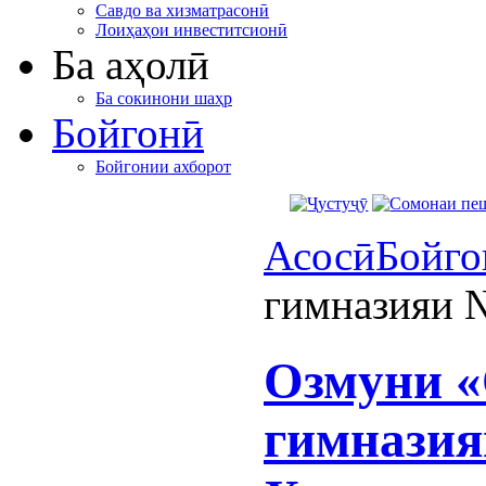
Савдо ва хизматрасонӣ
Лоиҳаҳои инвеститсионӣ
Ба аҳолӣ
Ба сокинони шаҳр
Бойгонӣ
Бойгонии ахборот
Асосӣ
Бойго
гимназияи 
Озмуни «
гимназия