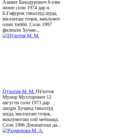
Азамат Баҳодурович 6-уми
июни соли 1974 дар н.
Б.Ғафуров таваллуд шуда,
миллаташ тоҷик, маълумот
олии тиббӣ. Соли 1997
филиали Хучан...
Пӯлотов М. М.
Пўлотов
Мунир Мухторович 12
августи соли 1973 дар
шаҳри Хуҷанд таваллуд
шуда, миллаташ тоҷик,
маълумоташ олӣ мебошад.
Соли 1996 Донишгоҳи да...