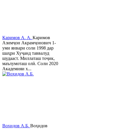
Каримов А. А.
Каримов
Азимҷон Акрамҷонович 1-
уми январи соли 1998 дар
шаҳри Хуҷанд таввалуд
шудааст. Миллаташ тоҷик,
маълумоташ олӣ. Соли 2020
Академияи х...
Воҳидов А.Б.
Воҳидов