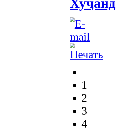
Хуҷанд
1
2
3
4