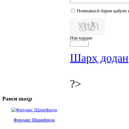
Номнависӣ барои қабули 
Нав кардан
Шарҳ додан
?>
Раиси шаҳр
Фирдавс Шарифзода