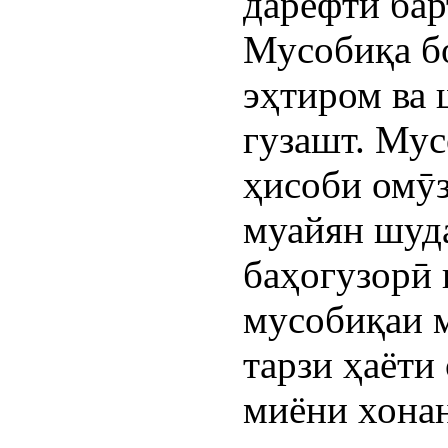
дарёфти бар
Мусобиқа бо
эҳтиром ва 
гузашт. Мус
ҳисоби омӯ
муайян шуд
баҳогузорӣ 
мусобиқаи 
тарзи ҳаёти
миёни хона