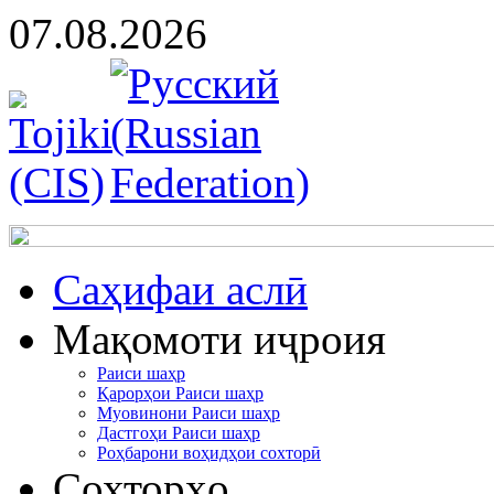
07.08.2026
Cаҳифаи аслӣ
Мақомоти иҷроия
Раиси шаҳр
Қарорҳои Раиси шаҳр
Муовинони Раиси шаҳр
Дастгоҳи Раиси шаҳр
Роҳбарони воҳидҳои сохторӣ
Сохторҳо