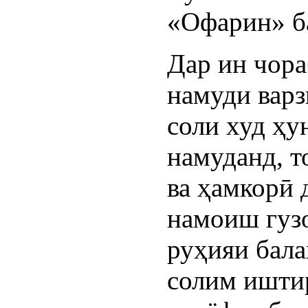
«Офарин» б
Дар ин чора
намуди вар
соли худ ҳу
намуданд, т
ва ҳамкорӣ 
намоиш гузо
руҳияи бала
солим ишти