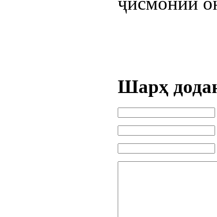
ҷисмонии о
Шарҳ дода