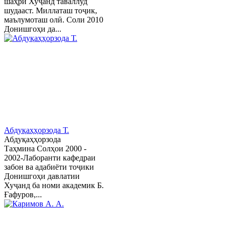
шаҳри Хуҷанд таваллуд
шудааст. Миллаташ тоҷик,
маълумоташ олӣ. Соли 2010
Донишгоҳи да...
Абдуқаҳҳорзода Т.
Абдуқаҳҳорзода
Таҳмина Солҳои 2000 -
2002-Лаборанти кафедраи
забон ва адабиёти тоҷики
Донишгоҳи давлатии
Хуҷанд ба номи академик Б.
Ғафуров,...