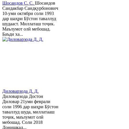
Шосаидов С. С.
Шосаидов
Саидакбар Саидқурбонович
10-уми октябри соли 1993
дар шаҳри Бўстон таваллуд
шудааст. Миллаташ тоҷик.
Маълумот олӣ мебошад.
Баъди ха...
Диловарзода Д. Д.
Диловарзода Достон
Диловар 21уми феврали
соли 1996 дар шаҳри Бӯстон
таваллуд шуда, миллатааш
тоҷик, маълумот олӣ
мебошад. Соли 2018
Донишкад...