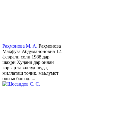
Раҳмонова М. А.
Раҳмонова
Маҳфуза Абдуманоновна 12-
феврали соли 1988 дар
шаҳри Хуҷанд дар оилаи
коргар таваллуд шуда,
миллаташ тоҷик, маълумот
олӣ мебошад. ...