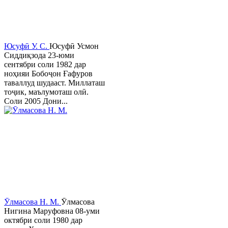
Юсуфӣ У. C.
Юсуфӣ Усмон
Сиддиқзода 23-юми
сентябри соли 1982 дар
ноҳияи Бобоҷон Ғафуров
таваллуд шудааст. Миллаташ
тоҷик, маълумоташ олӣ.
Соли 2005 Дони...
Ӯлмасова Н. М.
Ӯлмасова
Нигина Маруфовна 08-уми
октябри соли 1980 дар