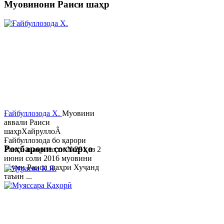
Муовинони Раиси шаҳр
Ғайбуллозода Х.
Муовини
аввали Раиси
шаҳрХайруллоÂ
Ғайбуллозода бо қарори
Роҳбарони сохторҳо
Раиси шаҳр таҳти №281 аз 2
июни соли 2016 муовини
якуми Раиси шаҳри Хуҷанд
таъин ...