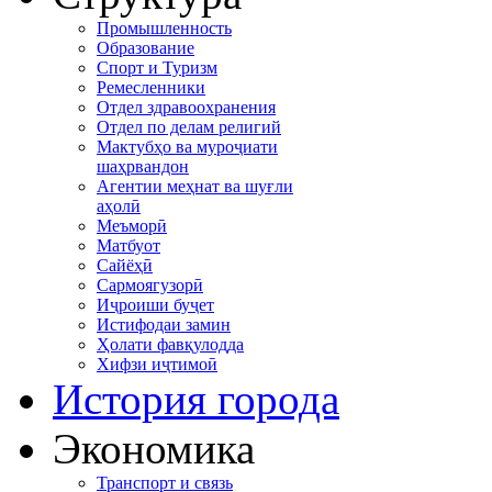
Промышленность
Образование
Спорт и Туризм
Ремесленники
Отдел здравоохранения
Отдел по делам религий
Мактубҳо ва муроҷиати
шаҳрвандон
Агентии меҳнат ва шуғли
аҳолӣ
Меъморӣ
Матбуот
Сайёҳӣ
Сармоягузорӣ
Иҷроиши буҷет
Истифодаи замин
Ҳолати фавқулодда
Хифзи иҷтимоӣ
История города
Экономика
Транспорт и связь