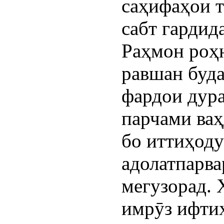
саҳифаҳои т
сабт гардид
Раҳмон роҳ
равшан буда
фардои дур
парчами ваҳ
бо иттиҳоду
адолатпарва
мегузорад. 
имрӯз ифтих