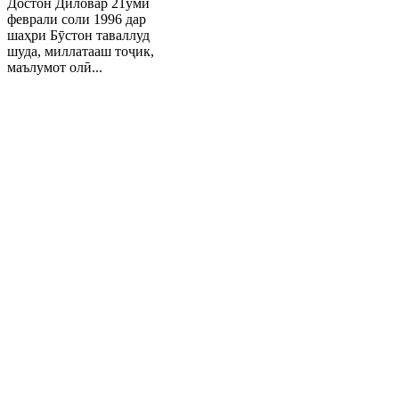
Достон Диловар 21уми
феврали соли 1996 дар
шаҳри Бӯстон таваллуд
шуда, миллатааш тоҷик,
маълумот олӣ...