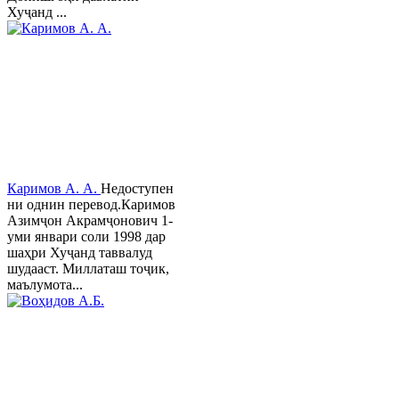
Хуҷанд ...
Каримов А. А.
Недоступен
ни однин перевод.Каримов
Азимҷон Акрамҷонович 1-
уми январи соли 1998 дар
шаҳри Хуҷанд таввалуд
шудааст. Миллаташ тоҷик,
маълумота...