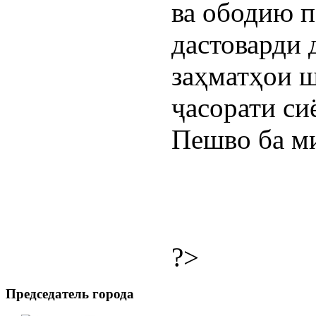
ва ободию 
дастоварди 
заҳматҳои 
ҷасорати си
Пешво ба м
?>
Председатель города