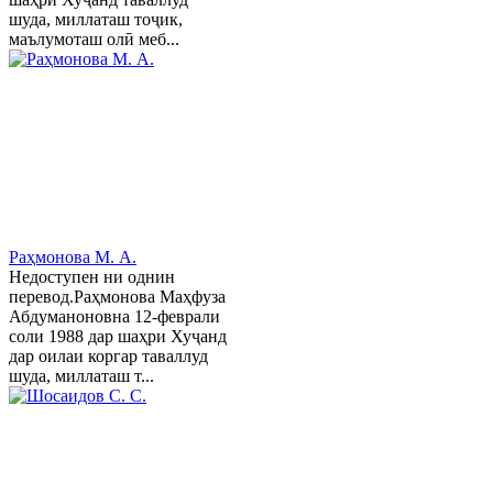
шуда, миллаташ тоҷик,
маълумоташ олӣ меб...
Раҳмонова М. А.
Недоступен ни однин
перевод.Раҳмонова Маҳфуза
Абдуманоновна 12-феврали
соли 1988 дар шаҳри Хуҷанд
дар оилаи коргар таваллуд
шуда, миллаташ т...