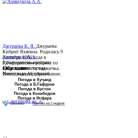
Джураева К. Я.
Джураева
Кибриё Яхяевна. Родилась 9
Хомидзода А.А.
сентября 1966 года в
Руководитель аппарата
Б.Гафуровском районе, по
Обу хаво
председателя города
национальности таджичка.
Хомидзода Абдувахоб
Имеет высшее образование.
Абдумаджид родился 8
В 1997 ...
Погода в Хуҷанд
Погода в Б.Ғафуров
июня 1978 года в городе
Погода в Бустон
Худжанде. По
Погода в Конибодом
национальности...
Погода в Исфара