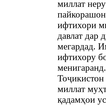
миллат неру
пайкорашон
ифтихори ми
давлат дар 
мегардад. И
ифтихору бо
менигаранд.
Тоҷикистон
миллат муҳ
қадамҳои ус