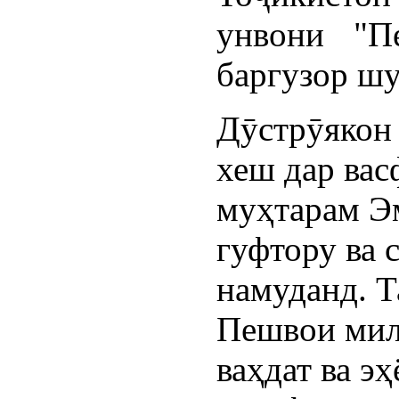
унвони "П
баргузор шу
Дӯстрӯякон
хеш дар ва
муҳтарам Э
гуфтору ва 
намуданд. Т
Пешвои милл
ваҳдат ва э