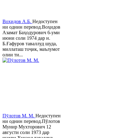
Воҳидов А.Б.
Недоступен
ни однин перевод.Воҳидов
Азамат Баҳодурович 6-уми
июни соли 1974 дар н.
Б.Ғафуров таваллуд шуда,
миллаташ тоҷик, маълумот
олии ти...
Пӯлотов М. М.
Недоступен
ни однин перевод.Пўлотов
Мунир Мухторович 12
августи соли 1973 дар
шаҳри Хуҷанд таваллуд