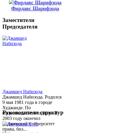
Фирдавс Шарифзода
Заместители
Председателя
Джамшед Набизода
Джамшед Набизода. Родился
9 мая 1981 года в городе
Худжанде. По
Руководители структур
национальности таджик. В
2003 году окончил
Таджикский университет
права, биз...