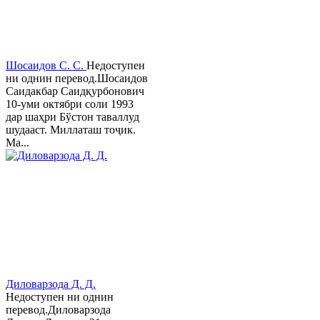
Шосаидов С. С.
Недоступен
ни однин перевод.Шосаидов
Саидакбар Саидқурбонович
10-уми октябри соли 1993
дар шаҳри Бўстон таваллуд
шудааст. Миллаташ тоҷик.
Ма...
Диловарзода Д. Д.
Недоступен ни однин
перевод.Диловарзода