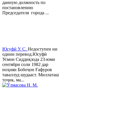
данную должность по
постановлению
Председателя города ...
Юсуфӣ У. C.
Недоступен ни
однин перевод.Юсуфӣ
Усмон Сиддиқзода 23-юми
сентябри соли 1982 дар
ноҳияи Бобоҷон Ғафуров
таваллуд шудааст. Миллаташ
тоҷик, ма...