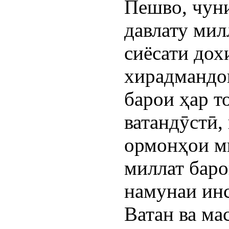
Пешво, чун
давлату мил
сиёсати дох
хирадмандо
барои ҳар т
ватандӯстӣ,
ормонҳои м
миллат баро
намунаи инс
Ватан ва ма