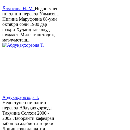
Ӯлмасова Н. М.
Недоступен
ни однин перевод.Ӯлмасова
Нигина Маруфовна 08-уми
октябри соли 1980 дар
шаҳри Хуҷанд таваллуд
шудааст. Миллаташ тоҷик,
маълумоташ...
Абдуқаҳҳорзода Т.
Недоступен ни однин
перевод.Абдуқаҳҳорзода
Таҳмина Солҳои 2000 -
2002-Лаборанти кафедраи
забон ва адабиёти тоҷики
Донишгоҳи давлатии