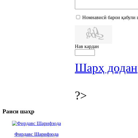
Номнависӣ барои қабули 
Нав кардан
Шарҳ додан
?>
Раиси шаҳр
Фирдавс Шарифзода