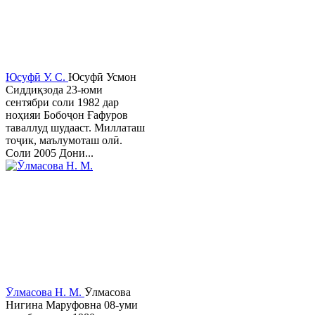
Юсуфӣ У. C.
Юсуфӣ Усмон
Сиддиқзода 23-юми
сентябри соли 1982 дар
ноҳияи Бобоҷон Ғафуров
таваллуд шудааст. Миллаташ
тоҷик, маълумоташ олӣ.
Соли 2005 Дони...
Ӯлмасова Н. М.
Ӯлмасова
Нигина Маруфовна 08-уми