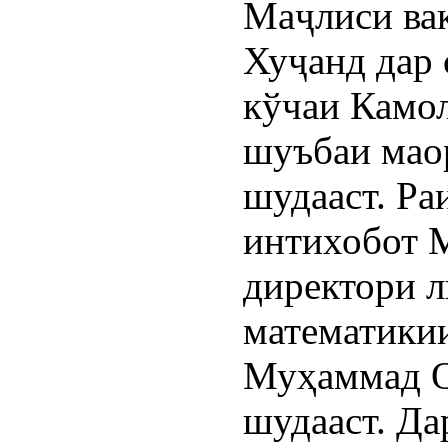
Маҷлиси ва
Хуҷанд дар 
кўчаи Камо
шуъбаи мао
шудааст. Ра
интихобот 
директори л
математики
Муҳаммад О
шудааст. Да