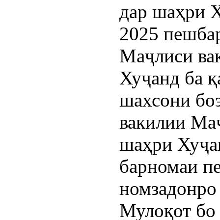
дар шаҳри Х
2025 пешбар
Маҷлиси ва
Хуҷанд ба қ
шахсони бо
вакилии Ма
шаҳри Хуҷа
барномаи п
номзадонро
Мулоқот бо 