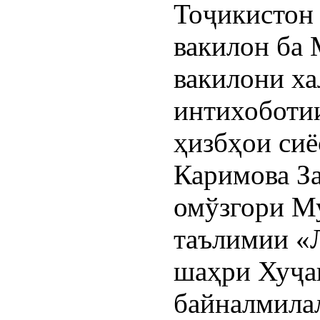
Тоҷикистон
вакилон ба
вакилони ха
интихоботи
ҳизбҳои сиё
Каримова З
омўзгори Му
таълимии «
шаҳри Хуҷа
байналмилал