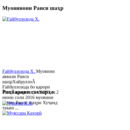
Муовинони Раиси шаҳр
Ғайбуллозода Х.
Муовини
аввали Раиси
шаҳрХайруллоÂ
Ғайбуллозода бо қарори
Роҳбарони сохторҳо
Раиси шаҳр таҳти №281 аз 2
июни соли 2016 муовини
якуми Раиси шаҳри Хуҷанд
таъин ...