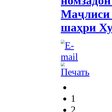
номзадон
Маҷлиси 
шаҳри Х
1
2