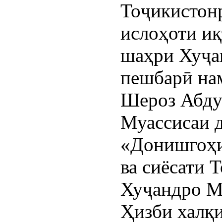
Тоҷикистон
ислоҳоти иқ
шаҳри Хуҷан
пешбарӣ на
Шероз Абду
Муассисаи 
«Донишгоҳи 
ва сиёсати 
Хуҷандро М
Ҳизби халқ