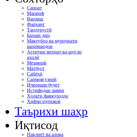
Саноат
Маориф
Варзиш
Фарҳанг
Тандурустӣ
Бахши дин
Мактубҳо ва муроҷиати
шаҳрвандон
Агентии меҳнат ва шуғли
аҳолӣ
Меъморӣ
Матбуот
Сайёҳӣ
Сармоягузорӣ
Иҷроиши буҷет
Истифодаи замин
Ҳолати фавқулодда
Хифзи иҷтимоӣ
Таърихи шаҳр
Иқтисод
Нақлиёт ва алоқа