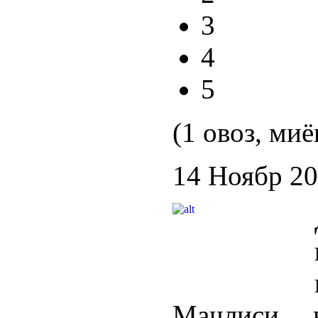
3
4
5
(1 овоз, миё
14 Ноябр 2
Маҷлиси 