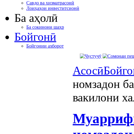
Савдо ва хизматрасонӣ
Лоиҳаҳои инвеститсионӣ
Ба аҳолӣ
Ба сокинони шаҳр
Бойгонӣ
Бойгонии ахборот
Асосӣ
Бойго
номзадон б
вакилони х
Муарриф