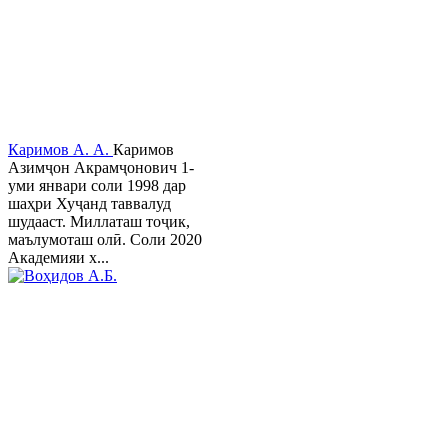
Каримов А. А.
Каримов
Азимҷон Акрамҷонович 1-
уми январи соли 1998 дар
шаҳри Хуҷанд таввалуд
шудааст. Миллаташ тоҷик,
маълумоташ олӣ. Соли 2020
Академияи х...