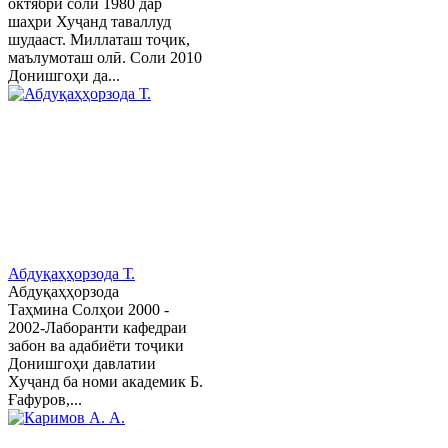
октябри соли 1980 дар
шаҳри Хуҷанд таваллуд
шудааст. Миллаташ тоҷик,
маълумоташ олӣ. Соли 2010
Донишгоҳи да...
Абдуқаҳҳорзода Т.
Абдуқаҳҳорзода
Таҳмина Солҳои 2000 -
2002-Лаборанти кафедраи
забон ва адабиёти тоҷики
Донишгоҳи давлатии
Хуҷанд ба номи академик Б.
Ғафуров,...