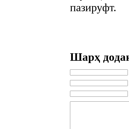
пазируфт.
Шарҳ дода