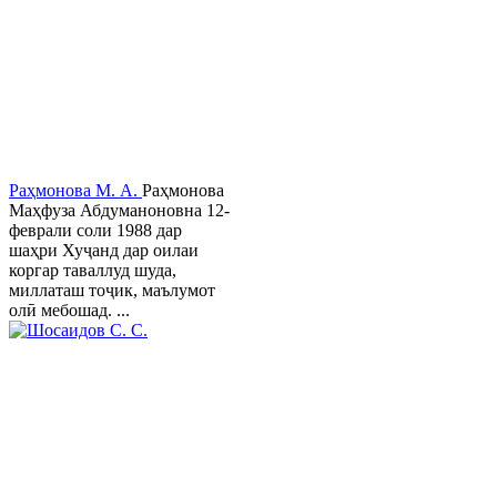
Раҳмонова М. А.
Раҳмонова
Маҳфуза Абдуманоновна 12-
феврали соли 1988 дар
шаҳри Хуҷанд дар оилаи
коргар таваллуд шуда,
миллаташ тоҷик, маълумот
олӣ мебошад. ...