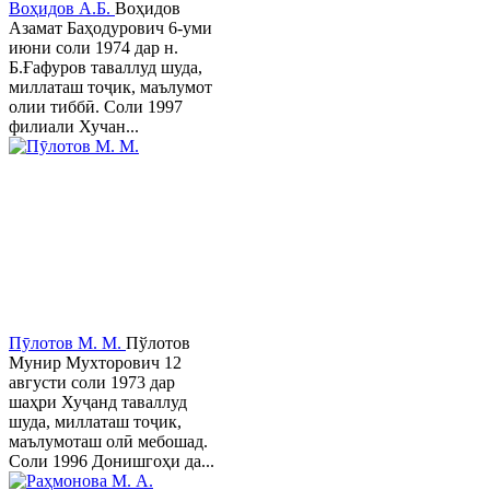
Воҳидов А.Б.
Воҳидов
Азамат Баҳодурович 6-уми
июни соли 1974 дар н.
Б.Ғафуров таваллуд шуда,
миллаташ тоҷик, маълумот
олии тиббӣ. Соли 1997
филиали Хучан...
Пӯлотов М. М.
Пўлотов
Мунир Мухторович 12
августи соли 1973 дар
шаҳри Хуҷанд таваллуд
шуда, миллаташ тоҷик,
маълумоташ олӣ мебошад.
Соли 1996 Донишгоҳи да...