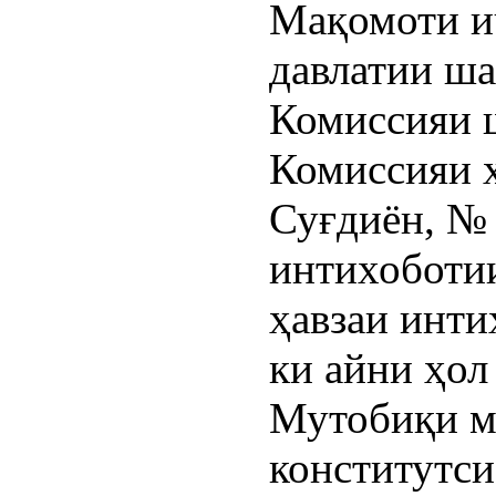
Мақомоти и
давлатии ша
Комиссияи 
Комиссияи 
Суғдиён, № 
интихоботии
ҳавзаи инти
ки айни ҳол
Мутобиқи м
конститутс