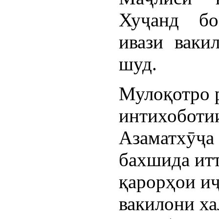
Хуҷанд бо
ивази ваки
шуд.
Мулоқотро р
интихоботи
Азаматхӯҷа 
бахшида итт
қарорҳои и
вакилони ха