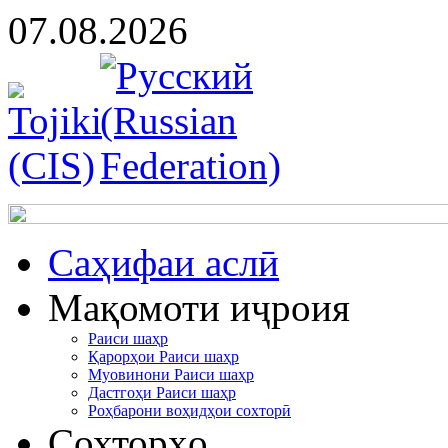
07.08.2026
Cаҳифаи аслӣ
Мақомоти иҷроия
Раиси шаҳр
Қарорҳои Раиси шаҳр
Муовинони Раиси шаҳр
Дастгоҳи Раиси шаҳр
Роҳбарони воҳидҳои сохторӣ
Сохторҳо