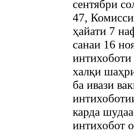
сентябри со
47, Комисс
ҳайати 7 на
санаи 16 но
интихоботи
халқи шаҳри
ба ивази ва
интихоботи
карда шудаа
интихобот о