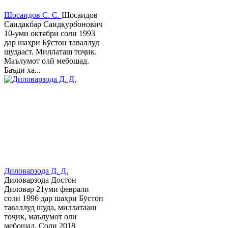
Шосаидов С. С.
Шосаидов
Саидакбар Саидқурбонович
10-уми октябри соли 1993
дар шаҳри Бўстон таваллуд
шудааст. Миллаташ тоҷик.
Маълумот олӣ мебошад.
Баъди ха...
Диловарзода Д. Д.
Диловарзода Достон
Диловар 21уми феврали
соли 1996 дар шаҳри Бӯстон
таваллуд шуда, миллатааш
тоҷик, маълумот олӣ
мебошад. Соли 2018