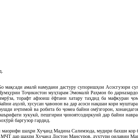
д.
Бо мақсади амалӣ намудани дастуру супоришҳои Асосгузори су
Ҷумҳурии Тоҷикистон муҳтарам Эмомалӣ Раҳмон бо дарназардо
имрӯза, торафт афзоиш ёфтани хатару таҳдид ба мафкураи ҷо
байни аҳолӣ, хусусан ҷавонон ва дар асоси нақшаи кори муштар
рушди иҷтимоӣ ва робита бо ҷомеа байни омӯзгорон, хонандаго
маърифати хукукӣ, пешгирии ҷиноятсодиркунӣ дар байни навр
вохӯрӣ баргузор гардид.
 маорифи шаҳри Хуҷанд Мадина Салимзода, мудири бахши кор б
МҶТ дар шаҳри Хуҷанд Достон Мансуров, духтури оилавии Мар