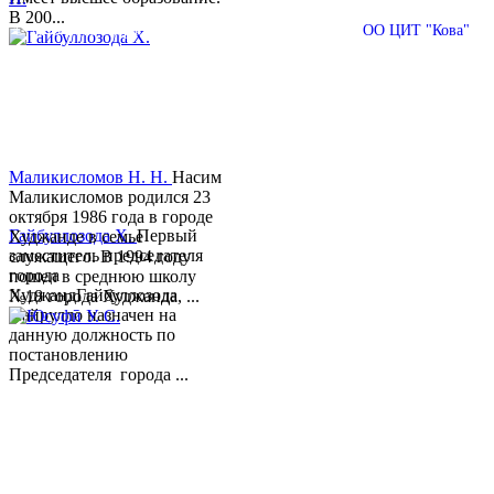
В 200...
© 2013-2018 Разработчик и техническая поддержка
ОО ЦИТ "Кова"
Маликисломов Н. Н.
Насим
Маликисломов родился 23
октября 1986 года в городе
Гайбуллозода Х.
Первый
Худжанде в семье
заместитель председателя
служащего. В 1994 году
города
пошел в среднюю школу
ХуджандГайбуллозода
№18 города Худжанда, ...
Хайрулло назначен на
данную должность по
постановлению
Председателя города ...