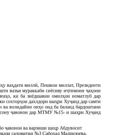
лҳу ваҳдати миллӣ, Пешвои миллат, Президенти
шти вазъи мураккаби сиёсиву иҷтимоии ҷаҳони
меаҳо, ки ба зиёдшавии омилҳои номатлуб дар
аки сохторҳои дахлдори шаҳри Хуҷанд дар самти
н ва волидайни онҳо оид ба баланд бардоштани
асону ҷавонон дар МТМУ №15- и шаҳри Хуҷанд
о ҷавонон ва варзиши шаҳр Абдувосит
кази саломатии №3 Сабоҳад Мадризоева,