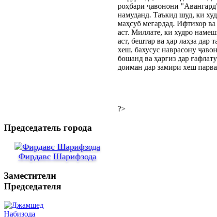
роҳбари ҷавонони "Авангард
намуданд. Таъкид шуд, ки ху
маҳсуб мегардад. Ифтихор ва
аст. Миллате, ки худро намеш
аст, бештар ва ҳар лаҳза дар
хеш, бахусус наврасону ҷавон
бошанд ва ҳаргиз дар ғафлат
доиман дар замири хеш парва
?>
Председатель города
Фирдавс Шарифзода
Заместители
Председателя