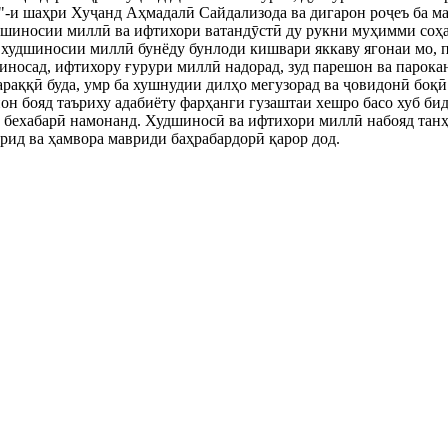
"-и шаҳри Хуҷанд Аҳмадалӣ Сайдализода ва дигарон роҷеъ ба м
дшиносии миллӣ ва ифтихори ватандӯстӣ ду рукни муҳимми соҳа
 худшиносии миллӣ бунёду бунлоди кишвари яккаву ягонаи мо, 
иносад, ифтихору ғурури миллӣ надорад, зуд парешон ва парокан
 тараққӣ буда, умр ба хушнудии дилҳо мегузорад ва ҷовидонӣ боқ
он бояд таъриху адабиёту фарҳанги гузаштаи хешро басо хуб бид
у бехабарӣ намонанд. Худшиносӣ ва ифтихори миллӣ набояд танҳ
рид ва ҳамвора мавриди баҳрабардорӣ қарор дод.