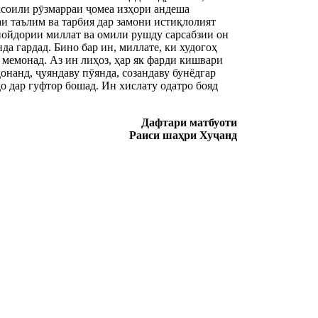
асоили рӯзмарраи ҷомеа изҳори андеша
и таълим ва тарбия дар замони истиқлолият
пойдории миллат ва омили рушду сарсабзии он
да гардад. Бино бар ин, миллате, ки худогоҳ
ӣ мемонад. Аз ин лиҳоз, ҳар як фарди кишвари
онанд, ҷуяндаву пӯянда, созандаву бунёдгар
о дар гуфтор бошад. Ин хислату одатро бояд
Дафтари матбуоти
Раиси шаҳри Хуҷанд