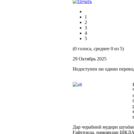
1
2
3
4
5
(0 голоса, среднее 0 из 5)
29 Октябрь 2025
Недоступен ни однин перево
Дар чорабинӣ мудири шуъбаи
Ғафурзода, намояндаи ШКДА