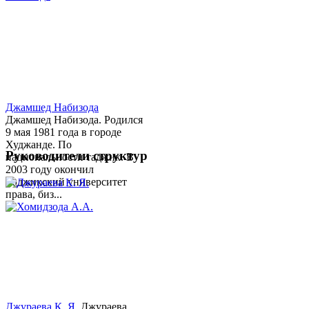
Джамшед Набизода
Джамшед Набизода. Родился
9 мая 1981 года в городе
Худжанде. По
Руководители структур
национальности таджик. В
2003 году окончил
Таджикский университет
права, биз...
Джураева К. Я.
Джураева