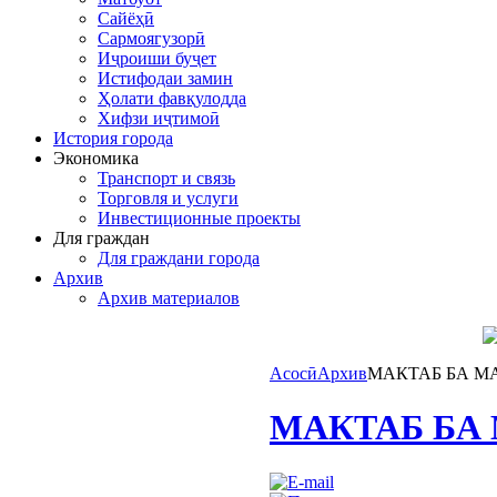
Сайёҳӣ
Сармоягузорӣ
Иҷроиши буҷет
Истифодаи замин
Ҳолати фавқулодда
Хифзи иҷтимоӣ
История города
Экономика
Транспорт и связь
Торговля и услуги
Инвестиционные проекты
Для граждан
Для граждани города
Архив
Архив материалов
Асосӣ
Архив
МАКТАБ БА М
МАКТАБ БА