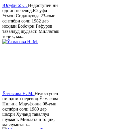
Юсуфӣ У. C.
Недоступен ни
однин перевод.Юсуфӣ
Усмон Сиддиқзода 23-юми
сентябри соли 1982 дар
ноҳияи Бобоҷон Ғафуров
таваллуд шудааст. Миллаташ
тоҷик, ма...
Ӯлмасова Н. М.
Недоступен
ни однин перевод.Ӯлмасова
Нигина Маруфовна 08-уми
октябри соли 1980 дар
шаҳри Хуҷанд таваллуд
шудааст. Миллаташ тоҷик,
маълумоташ...