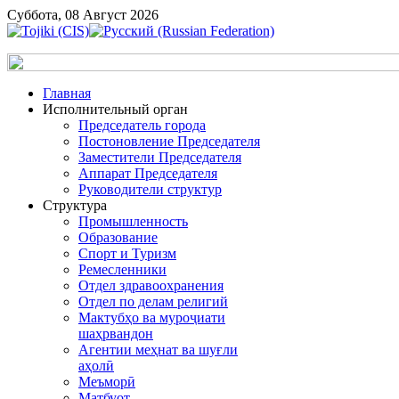
Суббота, 08 Август 2026
Главная
Исполнительный орган
Председатель города
Постоновление Председателя
Заместители Председателя
Аппарат Председателя
Руководители структур
Структура
Промышленность
Образование
Спорт и Туризм
Ремесленники
Отдел здравоохранения
Отдел по делам религий
Мактубҳо ва муроҷиати
шаҳрвандон
Агентии меҳнат ва шуғли
аҳолӣ
Меъморӣ
Матбуот