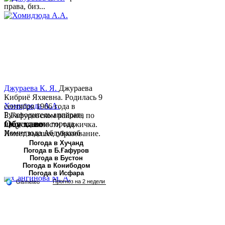
права, биз...
Джураева К. Я.
Джураева
Кибриё Яхяевна. Родилась 9
Хомидзода А.А.
сентября 1966 года в
Руководитель аппарата
Б.Гафуровском районе, по
Обу хаво
председателя города
национальности таджичка.
Хомидзода Абдувахоб
Имеет высшее образование.
Абдумаджид родился 8
В 1997 ...
Погода в Хуҷанд
Погода в Б.Ғафуров
июня 1978 года в городе
Погода в Бустон
Худжанде. По
Погода в Конибодом
национальности...
Погода в Исфара