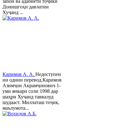
забон ва адабиёти тоҷики
Донишгоҳи давлатии
Хуҷанд ...
Каримов А. А.
Недоступен
ни однин перевод.Каримов
Азимҷон Акрамҷонович 1-
уми январи соли 1998 дар
шаҳри Хуҷанд таввалуд
шудааст. Миллаташ тоҷик,
маълумота...