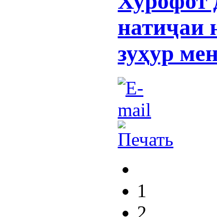
Хурофот 
натиҷаи 
зуҳур ме
1
2