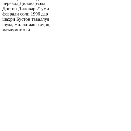
перевод.Диловарзода
Достон Диловар 21уми
феврали соли 1996 дар
шаҳри Бӯстон таваллуд
шуда, миллатааш тоҷик,
маълумот олӣ...