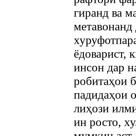
гиранд ва м
метавонанд
хуруфотпара
ёдоварист, 
инсон дар н
робитаҳои б
падидаҳои о
лиҳози илми
ин росто, х
мумкин аст,