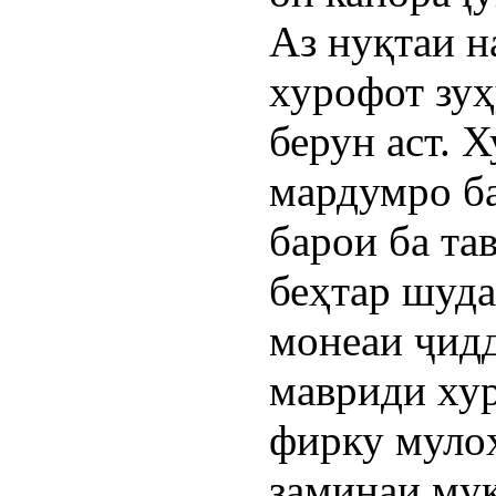
Аз нуқтаи н
хурофот зуҳ
берун аст. 
мардумро ба
барои ба та
беҳтар шуда
монеаи ҷидд
мавриди ху
фирку мулоҳ
заминаи му