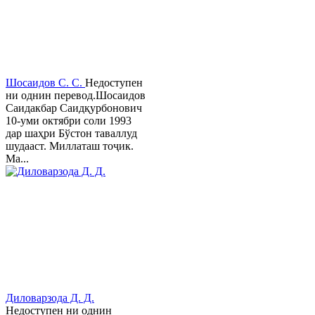
Шосаидов С. С.
Недоступен
ни однин перевод.Шосаидов
Саидакбар Саидқурбонович
10-уми октябри соли 1993
дар шаҳри Бўстон таваллуд
шудааст. Миллаташ тоҷик.
Ма...
Диловарзода Д. Д.
Недоступен ни однин