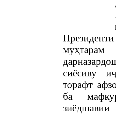
Президент
муҳтарам
дарназард
сиёсиву и
торафт афз
ба мафку
зиёдшавии