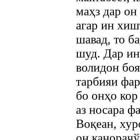
маҳз дар он
агар ин хиш
шавад, то б
шуд. Дар ин
волидон боя
тарбияи фар
бо онҳо кор
аз носара ф
Воқеан, хур
он канораҷў