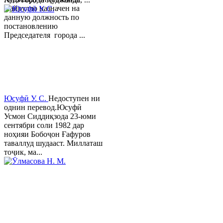
Хайрулло назначен на
данную должность по
постановлению
Председателя города ...
Юсуфӣ У. C.
Недоступен ни
однин перевод.Юсуфӣ
Усмон Сиддиқзода 23-юми
сентябри соли 1982 дар
ноҳияи Бобоҷон Ғафуров
таваллуд шудааст. Миллаташ
тоҷик, ма...