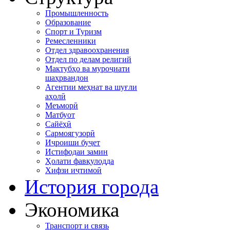
Промышленность
Образование
Спорт и Туризм
Ремесленники
Отдел здравоохранения
Отдел по делам религий
Мактубҳо ва муроҷиати
шаҳрвандон
Агентии меҳнат ва шуғли
аҳолӣ
Меъморӣ
Матбуот
Сайёҳӣ
Сармоягузорӣ
Иҷроиши буҷет
Истифодаи замин
Ҳолати фавқулодда
Хифзи иҷтимоӣ
История города
Экономика
Транспорт и связь