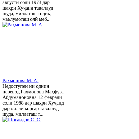
августи соли 1973 дар
шаҳри Хуҷанд таваллуд
шуда, миллаташ тоҷик,
маълумоташ олӣ меб...
Раҳмонова М. А.
Недоступен ни однин
перевод.Раҳмонова Маҳфуза
Абдуманоновна 12-феврали
соли 1988 дар шаҳри Хуҷанд
дар оилаи коргар таваллуд
шуда, миллаташ т...