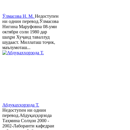
Ӯлмасова Н. М.
Недоступен
ни однин перевод.Ӯлмасова
Нигина Маруфовна 08-уми
октябри соли 1980 дар
шаҳри Хуҷанд таваллуд
шудааст. Миллаташ тоҷик,
маълумоташ...
Абдуқаҳҳорзода Т.
Недоступен ни однин
перевод.Абдуқаҳҳорзода
Таҳмина Солҳои 2000 -
2002-Лаборанти кафедраи