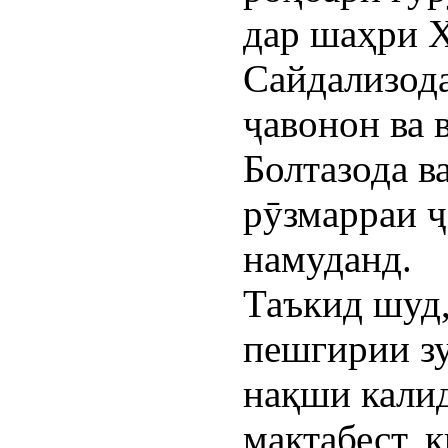
дар шаҳри 
Сайдализода
ҷавонон ва
Болтазода в
рӯзмарраи 
намуданд.
Таъкид шуд,
пешгирии з
нақши калид
мактабест, 