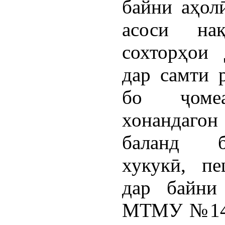
байни аҳолӣ
асоси на
сохторҳои
дар самти 
бо ҷоме
хонандагон 
баланд б
хукукӣ, пе
дар байни
МТМУ №14-