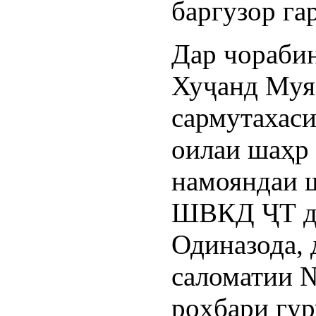
баргузор га
Дар чораби
Хуҷанд Муя
сармутахаси
оилаи шаҳр
намояндаи 
ШВКД ҶТ да
Одиназода, 
саломатии 
роҳбари гур