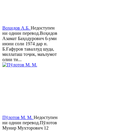
Воҳидов А.Б.
Недоступен
ни однин перевод.Воҳидов
Азамат Баҳодурович 6-уми
июни соли 1974 дар н.
Б.Ғафуров таваллуд шуда,
миллаташ тоҷик, маълумот
олии ти...
Пӯлотов М. М.
Недоступен
ни однин перевод.Пўлотов
Мунир Мухторович 12