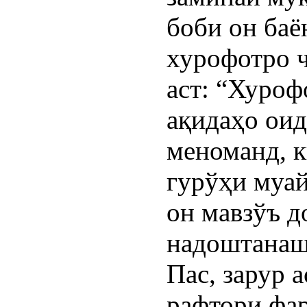
боби он ба
хурофотро 
аст: “Хуроф
ақидаҳо оид
меноманд, к
гурўҳи муай
он мавзўъ 
надоштанаш
Пас, зарур а
рафтори фар