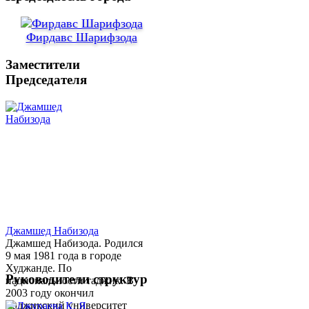
Фирдавс Шарифзода
Заместители
Председателя
Джамшед Набизода
Джамшед Набизода. Родился
9 мая 1981 года в городе
Худжанде. По
Руководители структур
национальности таджик. В
2003 году окончил
Таджикский университет