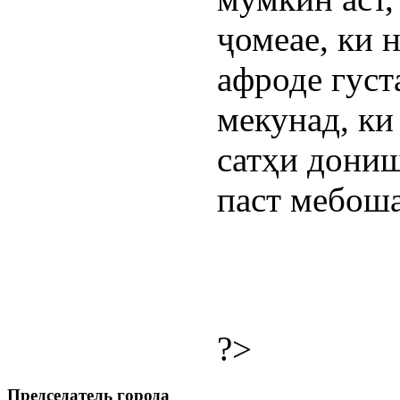
ҷомеае, ки 
афроде густ
мекунад, ки
сатҳи дони
паст мебоша
?>
Председатель города