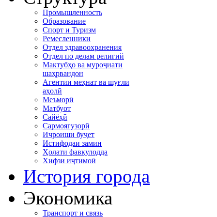
Промышленность
Образование
Спорт и Туризм
Ремесленники
Отдел здравоохранения
Отдел по делам религий
Мактубҳо ва муроҷиати
шаҳрвандон
Агентии меҳнат ва шуғли
аҳолӣ
Меъморӣ
Матбуот
Сайёҳӣ
Сармоягузорӣ
Иҷроиши буҷет
Истифодаи замин
Ҳолати фавқулодда
Хифзи иҷтимоӣ
История города
Экономика
Транспорт и связь