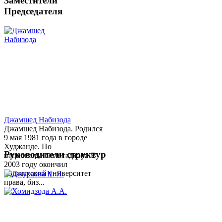
Заместители
Председателя
Джамшед Набизода
Джамшед Набизода. Родился
9 мая 1981 года в городе
Худжанде. По
Руководители структур
национальности таджик. В
2003 году окончил
Таджикский университет
права, биз...