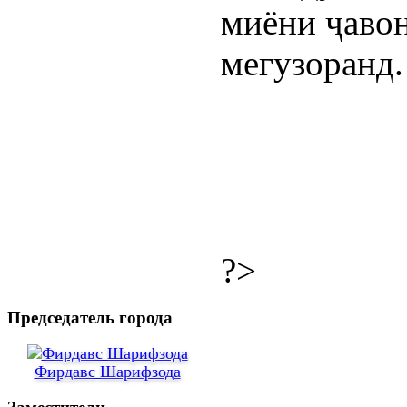
миёни ҷаво
мегузоранд.
?>
Председатель города
Фирдавс Шарифзода