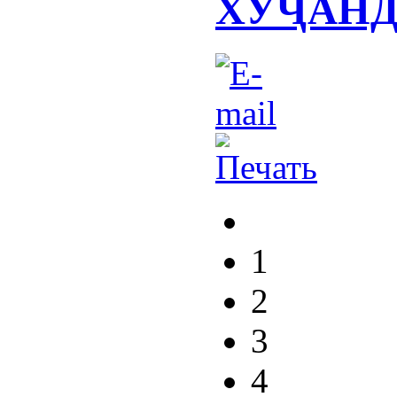
ХУҶАН
1
2
3
4