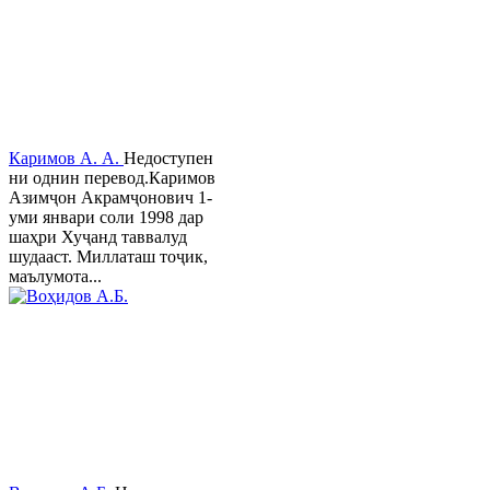
Каримов А. А.
Недоступен
ни однин перевод.Каримов
Азимҷон Акрамҷонович 1-
уми январи соли 1998 дар
шаҳри Хуҷанд таввалуд
шудааст. Миллаташ тоҷик,
маълумота...