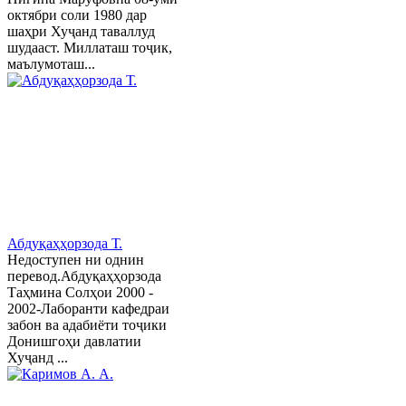
октябри соли 1980 дар
шаҳри Хуҷанд таваллуд
шудааст. Миллаташ тоҷик,
маълумоташ...
Абдуқаҳҳорзода Т.
Недоступен ни однин
перевод.Абдуқаҳҳорзода
Таҳмина Солҳои 2000 -
2002-Лаборанти кафедраи
забон ва адабиёти тоҷики
Донишгоҳи давлатии
Хуҷанд ...