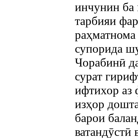
инчунин ба 
тарбияи фар
раҳматнома 
супорида ш
Чорабинӣ да
сурат гириф
ифтихор аз 
изҳор дошт
барои балан
ватандӯстӣ