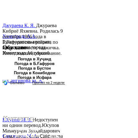
Джураева К. Я.
Джураева
Кибриё Яхяевна. Родилась 9
Хомидзода А.А.
сентября 1966 года в
Руководитель аппарата
Б.Гафуровском районе, по
Обу хаво
председателя города
национальности таджичка.
Хомидзода Абдувахоб
Имеет высшее образование.
Абдумаджид родился 8
В 1997 ...
Погода в Хуҷанд
Погода в Б.Ғафуров
июня 1978 года в городе
Погода в Бустон
Худжанде. По
Погода в Конибодом
национальности...
Погода в Исфара
Контакты:
Юсупов М. З.
Недоступен
ни однин перевод.Юсупов
Республика Таджикистан,
Маъмурҷон Зулҳайдарович
Согдийскый область,
Сангинова М. А.
Сангинова
1-уми июни соли 1981