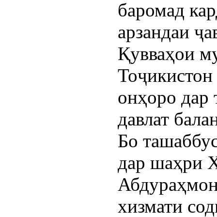
баромад кар
арзандаи ҷа
Қувваҳои м
Тоҷикистон 
онҳоро дар 
давлат бала
Бо ташаббу
дар шаҳри Х
Абдураҳмон
хизмати сод