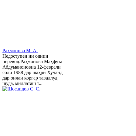
Раҳмонова М. А.
Недоступен ни однин
перевод.Раҳмонова Маҳфуза
Абдуманоновна 12-феврали
соли 1988 дар шаҳри Хуҷанд
дар оилаи коргар таваллуд
шуда, миллаташ т...