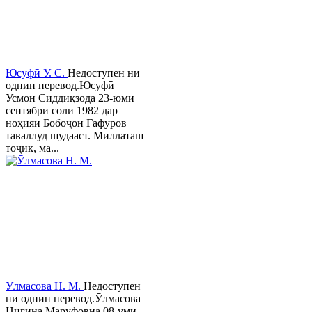
Юсуфӣ У. C.
Недоступен ни
однин перевод.Юсуфӣ
Усмон Сиддиқзода 23-юми
сентябри соли 1982 дар
ноҳияи Бобоҷон Ғафуров
таваллуд шудааст. Миллаташ
тоҷик, ма...
Ӯлмасова Н. М.
Недоступен
ни однин перевод.Ӯлмасова
Нигина Маруфовна 08-уми