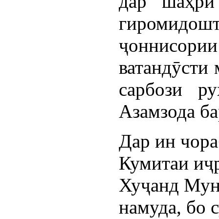
дар шаҳри
гиромидош
ҷоннисор
ватандӯсти 
сарбози ру
Азамзода ба
Дар ин чор
Кумитаи иҷ
Хуҷанд Мун
намуда, бо 