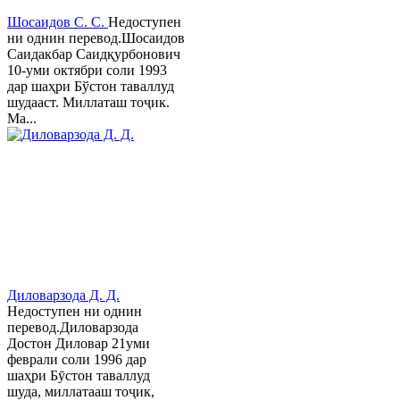
Шосаидов С. С.
Недоступен
ни однин перевод.Шосаидов
Саидакбар Саидқурбонович
10-уми октябри соли 1993
дар шаҳри Бўстон таваллуд
шудааст. Миллаташ тоҷик.
Ма...
Диловарзода Д. Д.
Недоступен ни однин
перевод.Диловарзода
Достон Диловар 21уми
феврали соли 1996 дар
шаҳри Бӯстон таваллуд
шуда, миллатааш тоҷик,