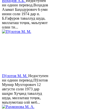
Воҳидов А.Б.
Недоступен
ни однин перевод.Воҳидов
Азамат Баҳодурович 6-уми
июни соли 1974 дар н.
Б.Ғафуров таваллуд шуда,
миллаташ тоҷик, маълумот
олии ти...
Пӯлотов М. М.
Недоступен
ни однин перевод.Пўлотов
Мунир Мухторович 12
августи соли 1973 дар
шаҳри Хуҷанд таваллуд
шуда, миллаташ тоҷик,
маълумоташ олӣ меб...