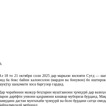
д.
Аз 18 то 21 октябри соли 2025 дар маркази вилояти Суғд — ш
оид ба бокс байни калонсолон (мардон ва бонувон) бо иштиро
шукӯҳу шаҳомати хоса баргузор гардид.
Дар чорабинии мазкур беҳтарин муштзанони ҷумҳурӣ дар вазнҳо
барои дарёфти унвони қаҳрамони кишвар мубориза бурданд. Ма
намудани дастаи мунтахаби ҷумҳурӣ ва боло бурдани сатҳи омо
байналмилалӣ мебошад.