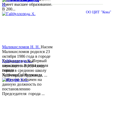
Имеет высшее образование.
В 200...
© 2013-2018 Разработчик и техническая поддержка
ОО ЦИТ "Кова"
Маликисломов Н. Н.
Насим
Маликисломов родился 23
октября 1986 года в городе
Гайбуллозода Х.
Первый
Худжанде в семье
заместитель председателя
служащего. В 1994 году
города
пошел в среднюю школу
ХуджандГайбуллозода
№18 города Худжанда, ...
Хайрулло назначен на
данную должность по
постановлению
Председателя города ...