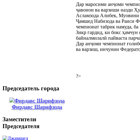
Дар маросими анҷоми чемпио
ҷавонон ва варзиши назди Ҳ
Асламзода Алибек, Муовини 
Ҷамшед Набизода ва Раиси Ф
чемпионат табрик намуда, ба
Зикр гардид, ки бокс ҳамчун
байналмилалӣ пайваста парч
Дар анҷоми чемпионат ғолибо
ва варзиш, инчунин Федератс
?>
Председатель города
Фирдавс Шарифзода
Заместители
Председателя