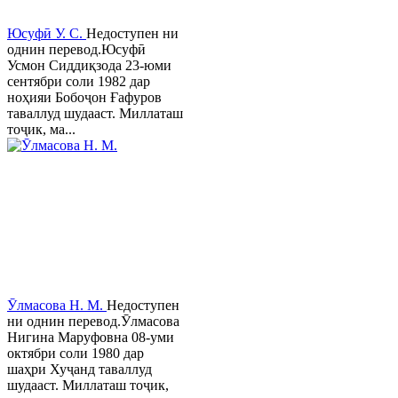
Юсуфӣ У. C.
Недоступен ни
однин перевод.Юсуфӣ
Усмон Сиддиқзода 23-юми
сентябри соли 1982 дар
ноҳияи Бобоҷон Ғафуров
таваллуд шудааст. Миллаташ
тоҷик, ма...
Ӯлмасова Н. М.
Недоступен
ни однин перевод.Ӯлмасова
Нигина Маруфовна 08-уми
октябри соли 1980 дар
шаҳри Хуҷанд таваллуд
шудааст. Миллаташ тоҷик,