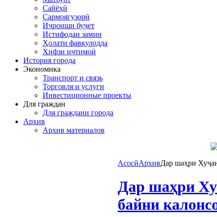
Сайёҳӣ
Сармоягузорӣ
Иҷроиши буҷет
Истифодаи замин
Ҳолати фавқулодда
Хифзи иҷтимоӣ
История города
Экономика
Транспорт и связь
Торговля и услуги
Инвестиционные проекты
Для граждан
Для граждани города
Архив
Архив материалов
Асосӣ
Архив
Дар шаҳри Хуҷан
Дар шаҳри Ху
байни калонс