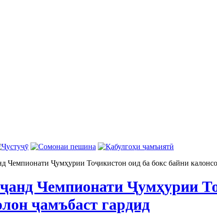
д Чемпионати Ҷумҳурии Тоҷикистон оид ба бокс байни калонсо
ҷанд Чемпионати Ҷумҳурии Тоҷ
олон ҷамъбаст гардид