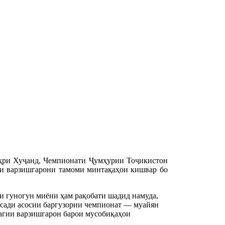
аҳри Хуҷанд, Чемпионати Ҷумҳурии Тоҷикистон
ки варзишгарони тамоми минтақаҳои кишвар бо
и гуногун миёни ҳам рақобати шадид намуда,
қсади асосии баргузории чемпионат — муайян
дагии варзишгарон барои мусобиқаҳои