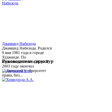
Джамшед Набизода
Джамшед Набизода. Родился
9 мая 1981 года в городе
Худжанде. По
Руководители структур
национальности таджик. В
2003 году окончил
Таджикский университет
права, биз...