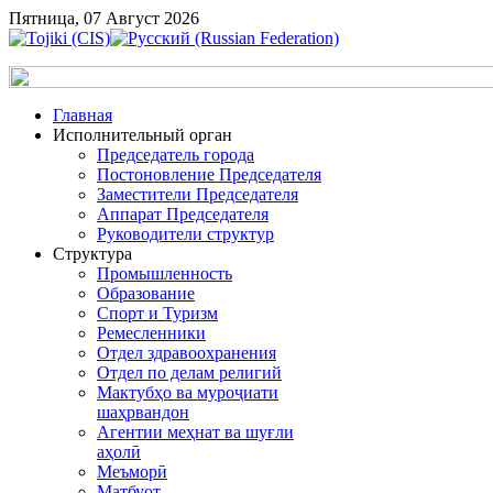
Пятница, 07 Август 2026
Главная
Исполнительный орган
Председатель города
Постоновление Председателя
Заместители Председателя
Аппарат Председателя
Руководители структур
Структура
Промышленность
Образование
Спорт и Туризм
Ремесленники
Отдел здравоохранения
Отдел по делам религий
Мактубҳо ва муроҷиати
шаҳрвандон
Агентии меҳнат ва шуғли
аҳолӣ
Меъморӣ
Матбуот