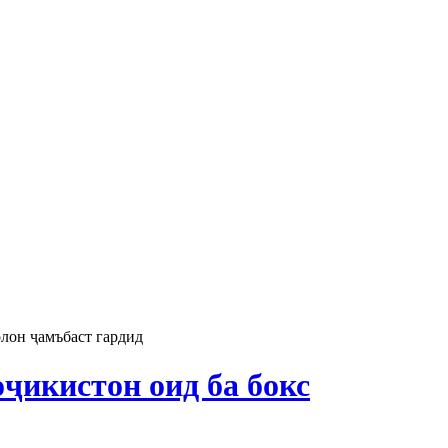
лон ҷамъбаст гардид
икистон оид ба бокс