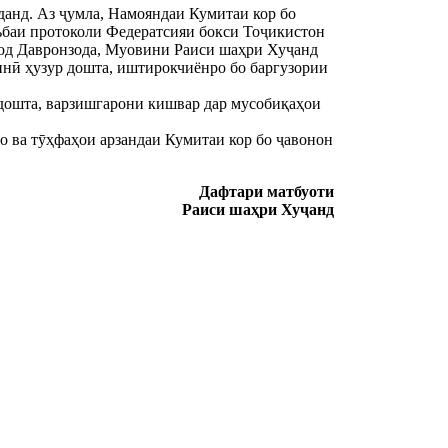
анд. Аз ҷумла, Намояндаи Кумитаи кор бо
баи протоколи Федератсияи бокси Тоҷикистон
шод Давронзода, Муовини Раиси шаҳри Хуҷанд
нӣ ҳузур дошта, иштирокчиёнро бо баргузории
 дошта, варзишгарони кишвар дар мусобиқаҳои
о ва тӯҳфаҳои арзандаи Кумитаи кор бо ҷавонон
Дафтари матбуоти
Раиси шаҳри Хуҷанд