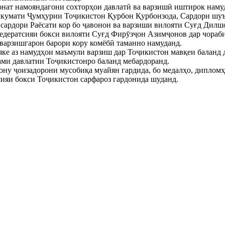
нат намояндагони сохторҳои давлатӣ ва варзишӣ иштирок намуд
укумати Ҷумҳурии Тоҷикистон Қурбон Қурбонзода, Сардори шуъ
сардори Раёсати кор бо ҷавонон ва варзиши вилояти Суғд Дил
едератсияи бокси вилояти Суғд Фирӯзҷон Азимҷонов дар чораби
 варзишгарон барори кору комёбӣ таманно намуданд.
 яке аз намудҳои маъмули варзиш дар Тоҷикистон мавқеи баланд
ами давлатии Тоҷикистонро баланд мебардоранд.
ну ҷоизадорони мусобиқа муайян гардида, бо медалҳо, дипломҳ
ияи бокси Тоҷикистон сарфароз гардонида шуданд.