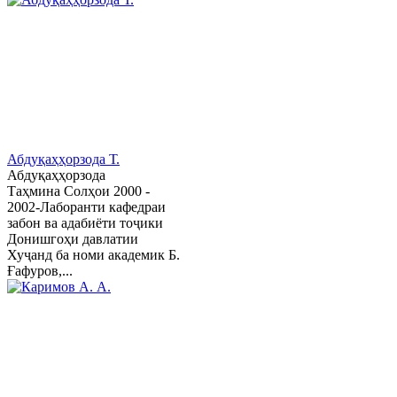
Абдуқаҳҳорзода Т.
Абдуқаҳҳорзода
Таҳмина Солҳои 2000 -
2002-Лаборанти кафедраи
забон ва адабиёти тоҷики
Донишгоҳи давлатии
Хуҷанд ба номи академик Б.
Ғафуров,...