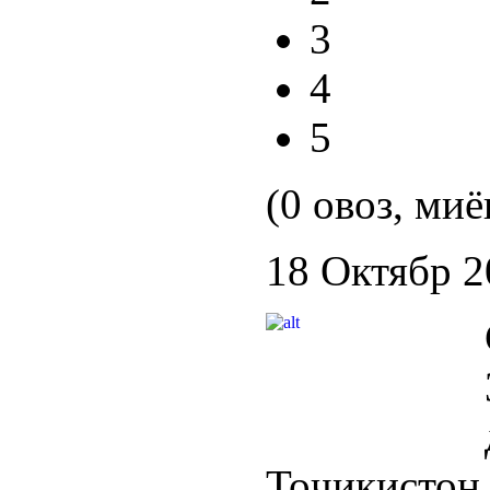
3
4
5
(0 овоз, миё
18 Октябр 2
Тоҷикисто