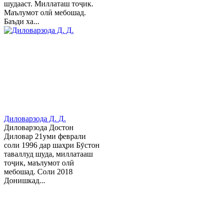
шудааст. Миллаташ тоҷик.
Маълумот олӣ мебошад.
Баъди ха...
Диловарзода Д. Д.
Диловарзода Достон
Диловар 21уми феврали
соли 1996 дар шаҳри Бӯстон
таваллуд шуда, миллатааш
тоҷик, маълумот олӣ
мебошад. Соли 2018
Донишкад...