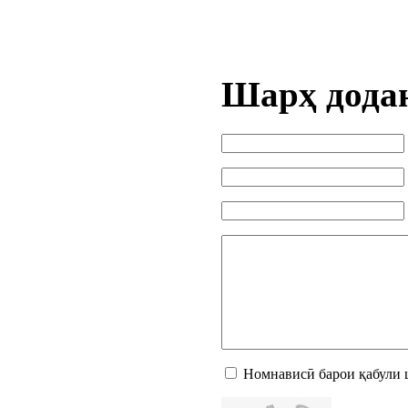
Шарҳ дода
Номнависӣ барои қабули 