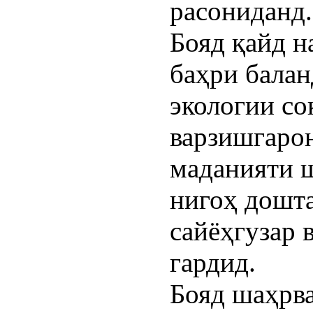
расониданд.
Бояд қайд н
баҳри бала
экологии со
варзишгаро
маданияти 
нигоҳ дошт
сайёҳгузар 
гардид.
Бояд шаҳрва