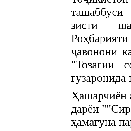
ташаббуси
зисти ш
Роҳбарияти
ҷавонони к
"Тозагии 
гузаронида 
Ҳашарчиён а
дарёи ""Сир
ҳамагуна па