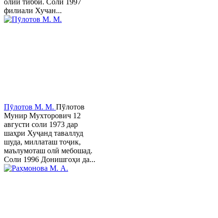
олии тиббӣ. Соли 1997
филиали Хучан...
Пӯлотов М. М.
Пўлотов
Мунир Мухторович 12
августи соли 1973 дар
шаҳри Хуҷанд таваллуд
шуда, миллаташ тоҷик,
маълумоташ олӣ мебошад.
Соли 1996 Донишгоҳи да...