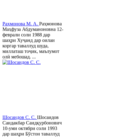
Раҳмонова М. А.
Раҳмонова
Маҳфуза Абдуманоновна 12-
феврали соли 1988 дар
шаҳри Хуҷанд дар оилаи
коргар таваллуд шуда,
миллаташ тоҷик, маълумот
олӣ мебошад. ...
Шосаидов С. С.
Шосаидов
Саидакбар Саидқурбонович
10-уми октябри соли 1993
дар шаҳри Бўстон таваллуд