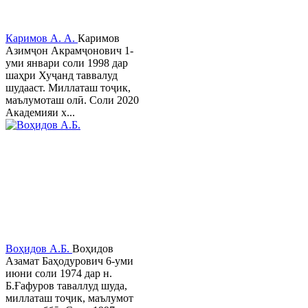
Каримов А. А.
Каримов
Азимҷон Акрамҷонович 1-
уми январи соли 1998 дар
шаҳри Хуҷанд таввалуд
шудааст. Миллаташ тоҷик,
маълумоташ олӣ. Соли 2020
Академияи х...
Воҳидов А.Б.
Воҳидов
Азамат Баҳодурович 6-уми
июни соли 1974 дар н.
Б.Ғафуров таваллуд шуда,
миллаташ тоҷик, маълумот