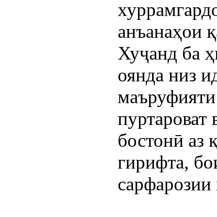
хуррамгардо
анъанаҳои 
Хуҷанд ба ҳ
оянда низ и
маъруфияти 
пуртароват 
бостонӣ аз
гирифта, бо
сарфарозии 