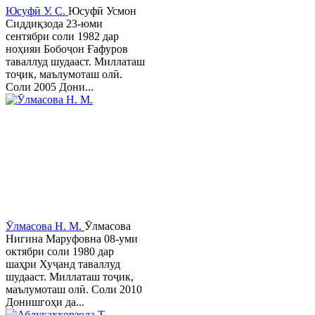
Юсуфӣ У. C.
Юсуфӣ Усмон
Сиддиқзода 23-юми
сентябри соли 1982 дар
ноҳияи Бобоҷон Ғафуров
таваллуд шудааст. Миллаташ
тоҷик, маълумоташ олӣ.
Соли 2005 Дони...
Ӯлмасова Н. М.
Ӯлмасова
Нигина Маруфовна 08-уми
октябри соли 1980 дар
шаҳри Хуҷанд таваллуд
шудааст. Миллаташ тоҷик,
маълумоташ олӣ. Соли 2010
Донишгоҳи да...