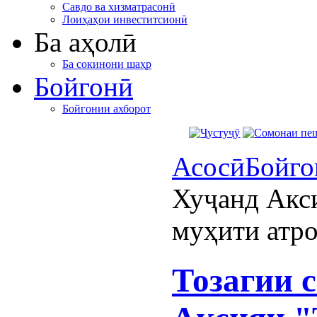
Савдо ва хизматрасонӣ
Лоиҳаҳои инвеститсионӣ
Ба аҳолӣ
Ба сокинони шаҳр
Бойгонӣ
Бойгонии ахборот
Асосӣ
Бойго
Хуҷанд Акси
муҳити атр
Тозагии 