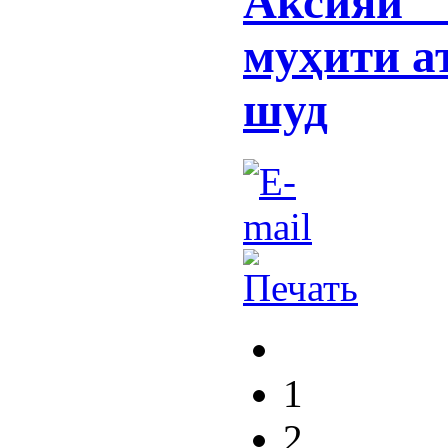
Аксияи "
муҳити а
шуд
1
2