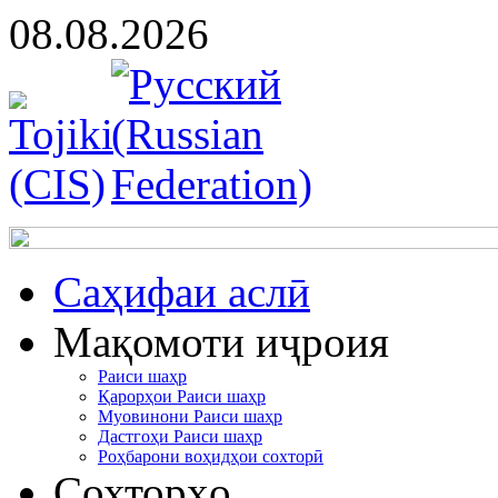
08.08.2026
Cаҳифаи аслӣ
Мақомоти иҷроия
Раиси шаҳр
Қарорҳои Раиси шаҳр
Муовинони Раиси шаҳр
Дастгоҳи Раиси шаҳр
Роҳбарони воҳидҳои сохторӣ
Сохторҳо