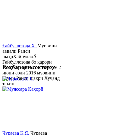
Ғайбуллозода Х.
Муовини
аввали Раиси
шаҳрХайруллоÂ
Ғайбуллозода бо қарори
Роҳбарони сохторҳо
Раиси шаҳр таҳти №281 аз 2
июни соли 2016 муовини
якуми Раиси шаҳри Хуҷанд
таъин ...
Ҷӯраева К.Я.
Ҷӯраева