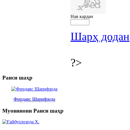
Нав кардан
Шарҳ додан
?>
Раиси шаҳр
Фирдавс Шарифзода
Муовинони Раиси шаҳр