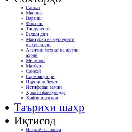
Саноат
Маориф
Варзиш
Фарҳанг
Тандурустӣ
Бахши дин
Мактубҳо ва муроҷиати
шаҳрвандон
Агентии меҳнат ва шуғли
аҳолӣ
Меъморӣ
Матбуот
Сайёҳӣ
Сармоягузорӣ
Иҷроиши буҷет
Истифодаи замин
Ҳолати фавқулодда
Хифзи иҷтимоӣ
Таърихи шаҳр
Иқтисод
Нақлиёт ва алоқа