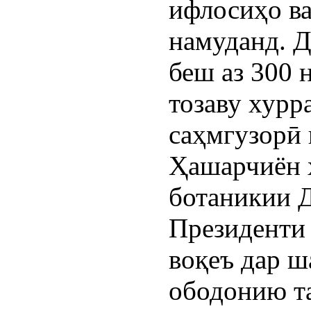
ифлосиҳо ва
намуданд. Д
беш аз 300 
тозаву хурр
саҳмгузорӣ 
Ҳашарчиён 
ботаникии 
Президенти
воқеъ дар ш
ободонию т