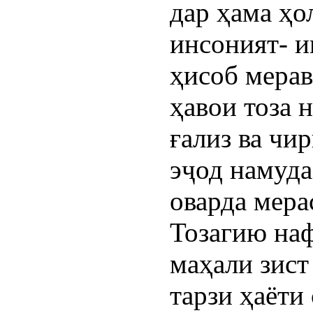
дар ҳама ҳо
инсоният- и
ҳисоб мерав
ҳавои тоза 
ғализ ва чи
эҷод намуда
оварда мера
Тозагию наф
маҳали зист
тарзи ҳаёти