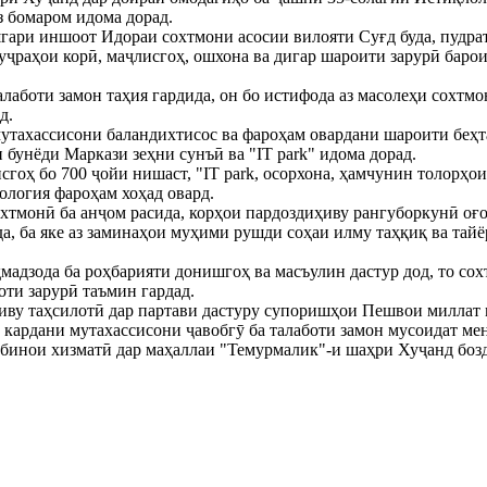
 бомаром идома дорад.
шгари иншоот Идораи сохтмони асосии вилояти Суғд буда, пудр
 ҳуҷраҳои корӣ, маҷлисгоҳ, ошхона ва дигар шароити зарурӣ бар
лаботи замон таҳия гардида, он бо истифода аз масолеҳи сохтмо
д.
утахассисони баландихтисос ва фароҳам овардани шароити беҳт
 бунёди Маркази зеҳни сунъӣ ва "IT park" идома дорад.
гоҳ бо 700 ҷойи нишаст, "IT park, осорхона, ҳамчунин толорҳо
ология фароҳам хоҳад овард.
тмонӣ ба анҷом расида, корҳои пардоздиҳиву рангуборкунӣ оғоз 
а, ба яке аз заминаҳои муҳими рушди соҳаи илму таҳқиқ ва тайё
мадзода ба роҳбарияти донишгоҳ ва масъулин дастур дод, то сох
оти зарурӣ таъмин гардад.
иву таҳсилотӣ дар партави дастуру супоришҳои Пешвои миллат 
 кардани мутахассисони ҷавобгӯ ба талаботи замон мусоидат ме
бинои хизматӣ дар маҳаллаи "Темурмалик"-и шаҳри Хуҷанд бозд