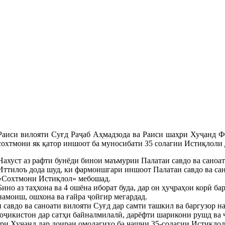
Раиси вилояти Суғд Раҷаб Аҳмадзода ва Раиси шаҳри Хуҷанд Ф
сохтмони як қатор иншоот ба муносибати 35 солагии Истиқлоли 
Нахуст аз рафти бунёди бинои маъмурии Палатаи савдо ва саноат
Иттилоъ дода шуд, ки фармоишгари иншоот Палатаи савдо ва са
«Сохтмони Истиқлол» мебошад.
Бино аз таҳхона ва 4 ошёна иборат буда, дар он ҳуҷраҳои корӣ б
намоиш, ошхона ва ғайра ҷойгир мегардад.
и савдо ва саноати вилояти Суғд дар самти ташкил ва баргузор
оҷикистон дар сатҳи байналмилалӣ, дарёфти шарикони рушд ва 
ҳри Хуҷанд дар доираи омодагиҳо ба ҷашни 35-солагии Истиқло