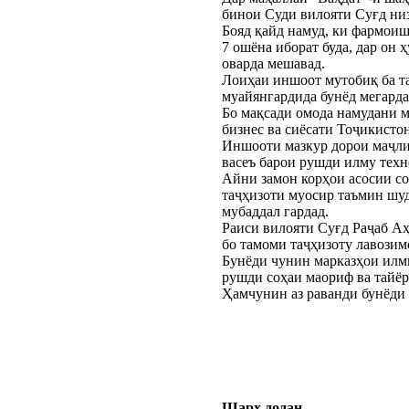
бинои Суди вилояти Суғд низ
Бояд қайд намуд, ки фармои
7 ошёна иборат буда, дар он
оварда мешавад.
Лоиҳаи иншоот мутобиқ ба та
муайянгардида бунёд мегарда
Бо мақсади омода намудани м
бизнес ва сиёсати Тоҷикистон
Иншооти мазкур дорои маҷлис
васеъ барои рушди илму техн
Айни замон корҳои асосии сох
таҷҳизоти муосир таъмин шуд
мубаддал гардад.
Раиси вилояти Суғд Раҷаб Аҳ
бо тамоми таҷҳизоту лавозим
Бунёди чунин марказҳои илм
рушди соҳаи маориф ва тайёр
Ҳамчунин аз раванди бунёди 
Шарҳ додан