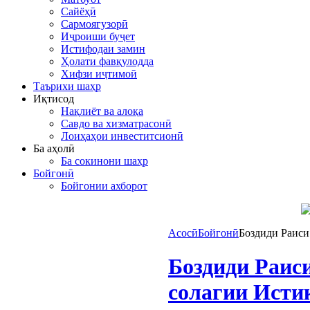
Сайёҳӣ
Сармоягузорӣ
Иҷроиши буҷет
Истифодаи замин
Ҳолати фавқулодда
Хифзи иҷтимоӣ
Таърихи шаҳр
Иқтисод
Нақлиёт ва алоқа
Савдо ва хизматрасонӣ
Лоиҳаҳои инвеститсионӣ
Ба аҳолӣ
Ба сокинони шаҳр
Бойгонӣ
Бойгонии ахборот
Асосӣ
Бойгонӣ
Боздиди Раиси
Боздиди Раис
солагии Исти