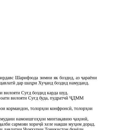
ирдавс Шарифзода зимни як боздид, аз ҷараёни
давлатӣ дар шаҳри Хуҷанд боздид намуданд.
и вилояти Суғд боздид карда шуд.
ноати вилояти Суғд буда, пудратчӣ ҶДММ
арои кормандон, толорҳои конфронсӣ, толорҳои
 намудани намоишгоҳҳои минтақавию ҷаҳонӣ,
ҷалби сармояи хориҷӣ хеле нақши муҳим дорад.
ли давлатии Ҷумҳурии Тоҷикистон бунёди