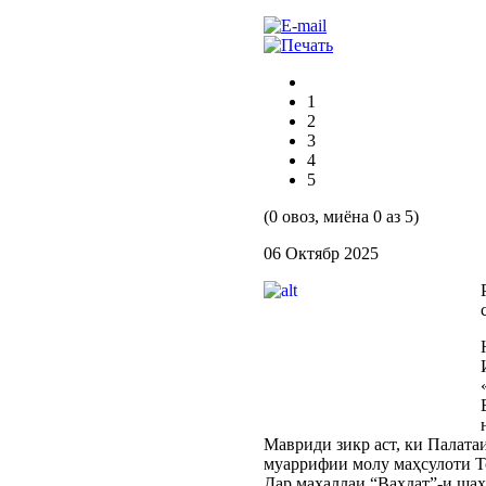
1
2
3
4
5
(0 овоз, миёна 0 аз 5)
06 Октябр 2025
Мавриди зикр аст, ки Палата
муаррифии молу маҳсулоти Т
Дар маҳаллаи “Ваҳдат”-и ша