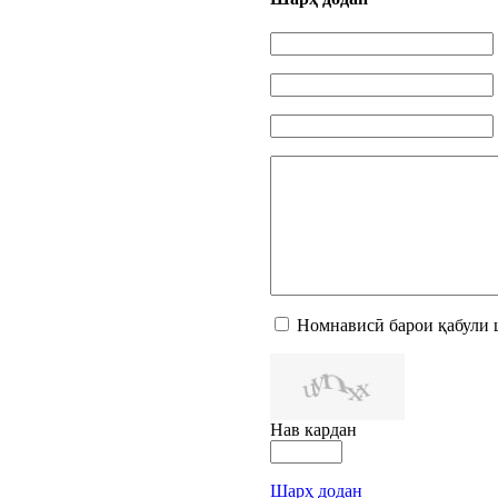
Номнависӣ барои қабули 
Нав кардан
Шарҳ додан