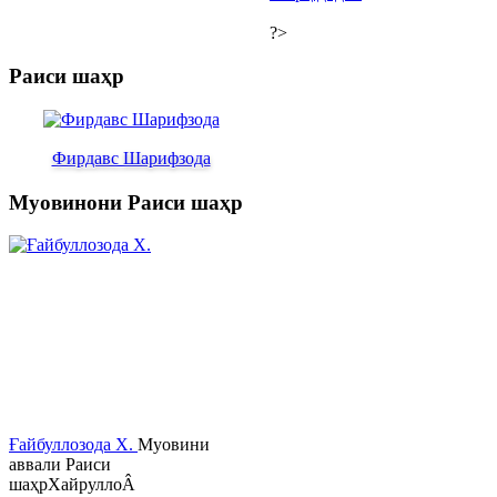
?>
Раиси шаҳр
Фирдавс Шарифзода
Муовинони Раиси шаҳр
Ғайбуллозода Х.
Муовини
аввали Раиси
шаҳрХайруллоÂ