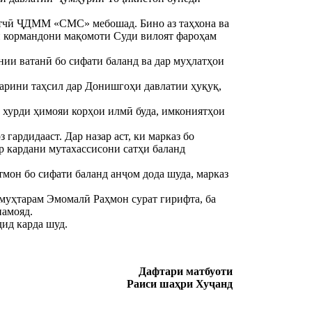
атчӣ ҶДММ «СМС» мебошад. Бино аз таҳхона ва
ои кормандони мақомоти Суди вилоят фароҳам
нии ватанӣ бо сифати баланд ва дар муҳлатҳои
арини таҳсил дар Донишгоҳи давлатии ҳуқуқ,
и хурди ҳимояи корҳои илмӣ буда, имкониятҳои
гардидааст. Дар назар аст, ки марказ бо
р кардани мутахассисони сатҳи баланд
тмон бо сифати баланд анҷом дода шуда, марказ
муҳтарам Эмомалӣ Раҳмон сурат гирифта, ба
намояд.
ид карда шуд.
Дафтари матбуоти
Раиси шаҳри Хуҷанд