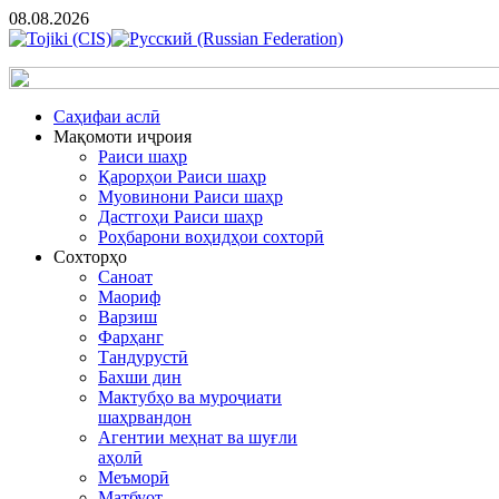
08.08.2026
Cаҳифаи аслӣ
Мақомоти иҷроия
Раиси шаҳр
Қарорҳои Раиси шаҳр
Муовинони Раиси шаҳр
Дастгоҳи Раиси шаҳр
Роҳбарони воҳидҳои сохторӣ
Сохторҳо
Саноат
Маориф
Варзиш
Фарҳанг
Тандурустӣ
Бахши дин
Мактубҳо ва муроҷиати
шаҳрвандон
Агентии меҳнат ва шуғли
аҳолӣ
Меъморӣ
Матбуот