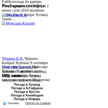
Ғайбуллозода бо қарори
Роҳбарони сохторҳо
Раиси шаҳр таҳти №281 аз 2
июни соли 2016 муовини
якуми Раиси шаҳри Хуҷанд
таъин ...
Ҷӯраева К.Я.
Ҷӯраева
Кибриё Яҳёевна 9 сентябри
Муяссара Қаҳорӣ
Муяссара
соли 1966 дар ноҳияи
Қаҳорӣ 15 октябри соли
Бобоҷон Ғафуров таваллуд
Обу хаво
1979 дар шаҳри Хуҷанд
шуда, миллаташ тоҷик,
таваллуд шудааст. Миллаташ
маълумот олӣ мебошад.
тоҷик. Маълумот олӣ. Соли
Соли 1997 Донишг...
Погода в Хуҷанд
Погода в Б.Ғафуров
2002 Донишгоҳи давлатии
Погода в Бустон
Хуҷанд ба...
Погода в Конибодом
Погода в Исфара