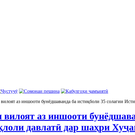
 вилоят аз иншооти бунёдшаванда ба истиқболи 35 солагии Ист
и вилоят аз иншооти бунёдшава
қлоли давлатӣ дар шаҳри Хуҷа