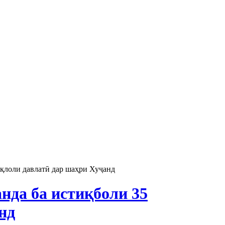
иқлоли давлатӣ дар шаҳри Хуҷанд
нда ба истиқболи 35
нд