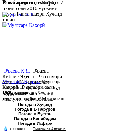
Роҳбарони сохторҳо
Раиси шаҳр таҳти №281 аз 2
июни соли 2016 муовини
якуми Раиси шаҳри Хуҷанд
таъин ...
Ҷӯраева К.Я.
Ҷӯраева
Кибриё Яҳёевна 9 сентябри
Муяссара Қаҳорӣ
Муяссара
соли 1966 дар ноҳияи
Қаҳорӣ 15 октябри соли
Бобоҷон Ғафуров таваллуд
Обу хаво
1979 дар шаҳри Хуҷанд
шуда, миллаташ тоҷик,
таваллуд шудааст. Миллаташ
маълумот олӣ мебошад.
тоҷик. Маълумот олӣ. Соли
Соли 1997 Донишг...
Погода в Хуҷанд
Погода в Б.Ғафуров
2002 Донишгоҳи давлатии
Погода в Бустон
Хуҷанд ба...
Погода в Конибодом
Погода в Исфара