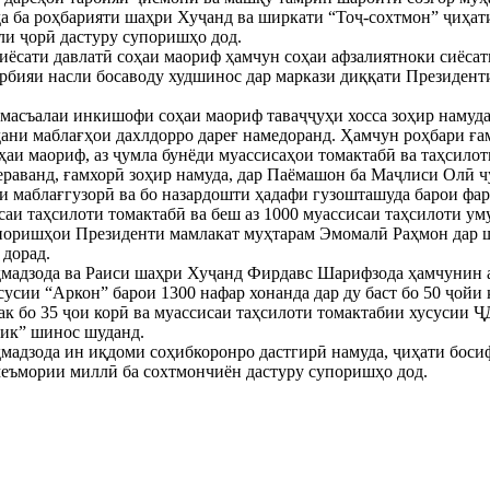
да ба роҳбарияти шаҳри Хуҷанд ва ширкати “Тоҷ-сохтмон” ҷиҳа
ли ҷорӣ дастуру супоришҳо дод.
сиёсати давлатӣ соҳаи маориф ҳамчун соҳаи афзалиятноки сиёсат
арбияи насли босаводу худшинос дар маркази диққати Президе
 масъалаи инкишофи соҳаи маориф таваҷҷуҳи хосса зоҳир намуд
ани маблағҳои дахлдорро дареғ намедоранд. Ҳамчун роҳбари ға
ҳаи маориф, аз ҷумла бунёди муассисаҳои томактабӣ ва таҳсилот
раванд, ғамхорӣ зоҳир намуда, дар Паёмашон ба Маҷлиси Олӣ ч
и маблағгузорӣ ва бо назардошти ҳадафи гузошташуда барои фа
саи таҳсилоти томактабӣ ва беш аз 1000 муассисаи таҳсилоти ум
упоришҳои Президенти мамлакат муҳтарам Эмомалӣ Раҳмон дар 
 дорад.
ҳмадзода ва Раиси шаҳри Хуҷанд Фирдавс Шарифзода ҳамчунин а
усии “Аркон” барои 1300 нафар хонанда дар ду баст бо 50 ҷойи 
ак бо 35 ҷои корӣ ва муассисаи таҳсилоти томактабии хусусии
лик” шинос шуданд.
мадзода ин иқдоми соҳибкоронро дастгирӣ намуда, ҷиҳати босиф
меъмории миллӣ ба сохтмончиён дастуру супоришҳо дод.