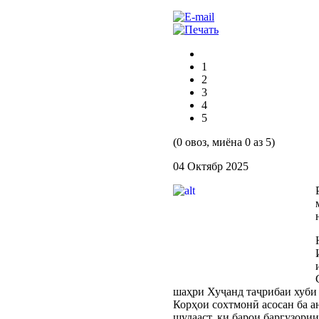
1
2
3
4
5
(0 овоз, миёна 0 аз 5)
04 Октябр 2025
шаҳри Хуҷанд таҷрибаи хуби 
Корҳои сохтмонӣ асосан ба а
шудааст, ки барои баргузори