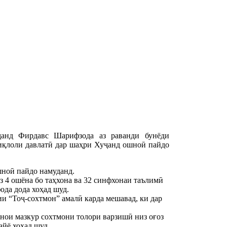
ҷанд Фирдавс Шарифзода аз раванди бунёди
иқлоли давлатӣ дар шаҳри Хуҷанд ошноӣ пайдо
шноӣ пайдо намуданд.
з 4 ошёна бо таҳхона ва 32 синфхонаи таълимӣ
фода дода хоҳад шуд.
и “Тоҷ-сохтмон” амалӣ карда мешавад, ки дар
инои мазкур сохтмони толори варзишӣ низ оғоз
айё хоҳад шуд.