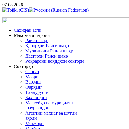
07.08.2026
Cаҳифаи аслӣ
Мақомоти иҷроия
Раиси шаҳр
Қарорҳои Раиси шаҳр
Муовинони Раиси шаҳр
Дастгоҳи Раиси шаҳр
Роҳбарони воҳидҳои сохторӣ
Сохторҳо
Саноат
Маориф
Варзиш
Фарҳанг
Тандурустӣ
Бахши дин
Мактубҳо ва муроҷиати
шаҳрвандон
Агентии меҳнат ва шуғли
аҳолӣ
Меъморӣ
Матбуот