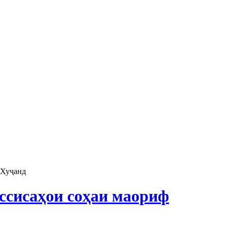
 Хуҷанд
ассисаҳои соҳаи маориф