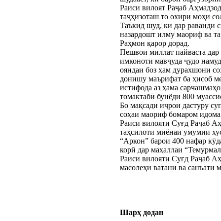
Раиси вилоят Раҷаб Аҳмадзо
таҷҳизоташ то охири моҳи со
Таъкид шуд, ки дар раванди 
назардошт илму маориф ва т
Раҳмон қарор дорад.
Пешвои миллат пайваста дар
имконоти мавҷуда ҷудо намуд
ояндаи боз ҳам дурахшони со
донишу маърифат ба ҳисоб ме
истифода аз ҳама сарчашмаҳо
томактабӣ бунёди 800 муасси
Бо мақсади иҷрои дастуру с
соҳаи маориф бомаром идома
Раиси вилояти Суғд Раҷаб А
таҳсилоти миёнаи умумии хус
“Аркон” барои 400 нафар кӯд
корӣ дар маҳаллаи “Темурма
Раиси вилояти Суғд Раҷаб Аҳ
масолеҳи ватанӣ ва санъати 
Шарҳ додан