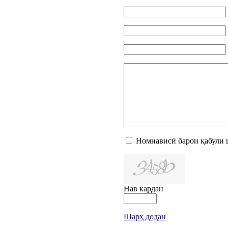
Номнависӣ барои қабули 
Нав кардан
Шарҳ додан