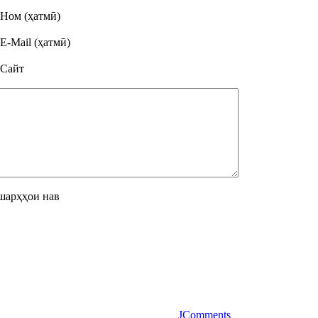
Ном (ҳатмӣ)
E-Mail (ҳатмӣ)
Сайт
шарҳҳои нав
JComments