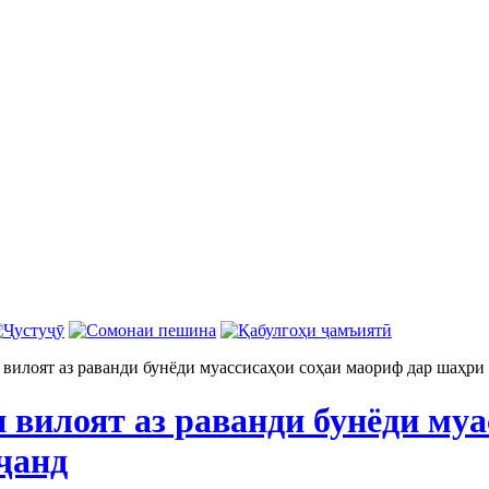
 вилоят аз раванди бунёди муассисаҳои соҳаи маориф дар шаҳри
 вилоят аз раванди бунёди му
ҷанд