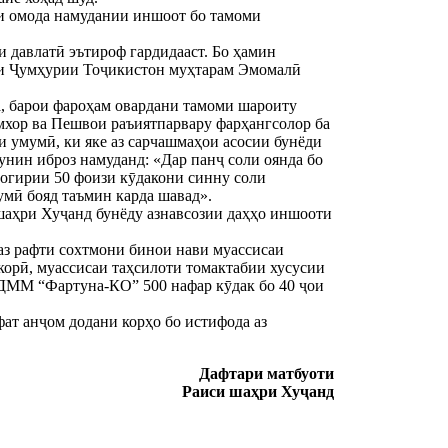
ти омода намудании иншоот бо тамоми
и давлатӣ эътироф гардидааст. Бо ҳамин
нти Ҷумҳурии Тоҷикистон муҳтарам Эмомалӣ
а, барои фароҳам овардани тамоми шароиту
мхор ва Пешвои раъиятпарвару фарҳангсолор ба
и умумӣ, ки яке аз сарчашмаҳои асосии бунёди
унин иброз намуданд: «Дар панҷ соли оянда бо
рогирии 50 фоизи кӯдакони синну соли
умӣ бояд таъмин карда шавад».
шаҳри Хуҷанд бунёду азнавсозии даҳҳо иншооти
з рафти сохтмони бинои нави муассисаи
корӣ, муассисаи таҳсилоти томактабии хусусии
 ҶДММ “Фартуна-КО” 500 нафар кӯдак бо 40 ҷои
ат анҷом додани корҳо бо истифода аз
Дафтари матбуоти
Раиси шаҳри Хуҷанд