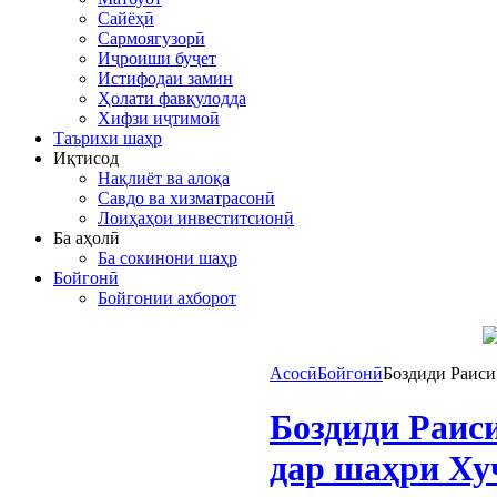
Сайёҳӣ
Сармоягузорӣ
Иҷроиши буҷет
Истифодаи замин
Ҳолати фавқулодда
Хифзи иҷтимоӣ
Таърихи шаҳр
Иқтисод
Нақлиёт ва алоқа
Савдо ва хизматрасонӣ
Лоиҳаҳои инвеститсионӣ
Ба аҳолӣ
Ба сокинони шаҳр
Бойгонӣ
Бойгонии ахборот
Асосӣ
Бойгонӣ
Боздиди Раиси
Боздиди Раиси
дар шаҳри Ху