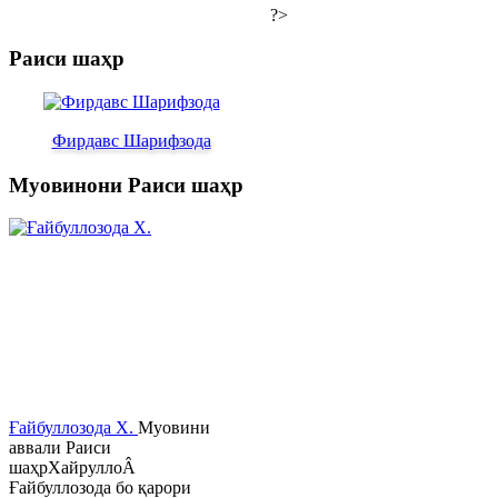
?>
Раиси шаҳр
Фирдавс Шарифзода
Муовинони Раиси шаҳр
Ғайбуллозода Х.
Муовини
аввали Раиси
шаҳрХайруллоÂ
Ғайбуллозода бо қарори