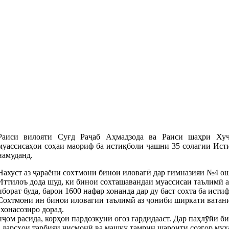
Раиси вилояти Суғд Раҷаб Аҳмадзода ва Раиси шаҳри Ху
муассисаҳои соҳаи маориф ба истиқболи ҷашни 35 солагии Ист
намуданд.
Нахуст аз ҷараёни сохтмони бинои иловагӣ дар гимназияи №4 о
Иттилоъ дода шуд, ки бинои сохташавандаи муассисаи таълимӣ а
иборат буда, барои 1600 нафар хонанда дар ду баст сохта ба исти
Сохтмони ин бинои иловагии таълимӣ аз ҷониби ширкати ватани
хонасозиро дорад.
нҷом расида, корҳои пардозкунӣ оғоз гардидааст. Дар паҳлӯйи б
и дарсҳои тарбияи ҷисмонӣ ва машқу тамрин шароити созгор муҳ