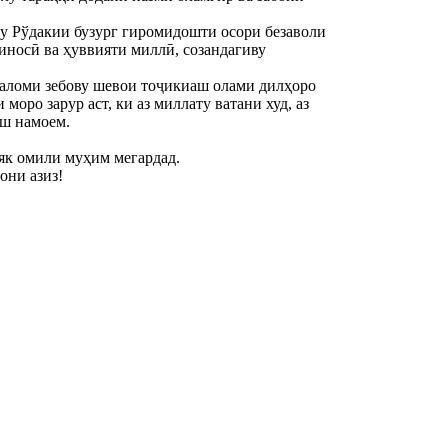
ну Рўдакии бузург гиромидошти осори безаволи
иносӣ ва ҳуввияти миллӣ, созандагиву
каломи зебову шевои тоҷикиаш олами дилҳоро
оро зарур аст, ки аз миллату ватани худ, аз
аш намоем.
 як омили муҳим мегардад.
они азиз!