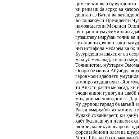
ҷомеаи кишвар бузургдошти 
ки решааш ба асрҳо ва ҳазор
доштан аз Ватан ва ватандорӣ
Бо ташаббуси Президенти Ҷ
намояндагони Маҷлиси Олии Ҷ
чун ҷашни умумимиллии адаб
гузаштаву имрўзаи тоҷик ва 
суханрониҳояшон зикр намуда
низ истифода мебарем ва бо 
Бузургдошти шахсият ва осо
маҳсуб мешавад, ки дар нақ
Тоҷикистон, мўҳтарам Эмома
Осори безаволи Абўабдуллоҳи
гаронмояи адабиёти умумибаш
замонро аз дидгоҳи ғайримуқ
то Авасто рафта мерасад, ки
эҷоди анвои гуногуни адабӣ 
модарии мо ҷовидонист. Дар 
Чу дурпош гардад ба маънӣ з
Расад «марҳабо» аз замину з
Рўдакӣ суханварест, ки ҳанў
ҳаёт буданаш чун пешвои аҳл
шоирӣ, маликушшуаро ва одам
форсизабонони олам ва шуаро
Устод Рўдакӣ ба ин мақоми б