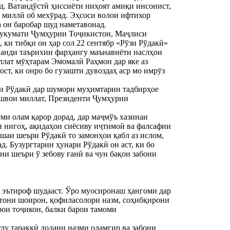
. Ватандўстӣ ҳиссиёти ниҳоят амиқи инсонист,
и миллӣ об мехӯрад. Эҳсоси волои ифтихор
а он баробар шуд наметавонад.
Ҳукумати Ҷумҳурии Тоҷикистон, Маҷлиси
ки тибқи он ҳар сол 22 сентябр «Рўзи Рўдакӣ»
ванди таърихии фарҳангу маънавиёти наслҳои
ллат мӯҳтарам Эмомалӣ Раҳмон дар яке аз
ст, ки онро бо гузашти дувоздаҳ аср мо имрӯз
ҳи Рўдакӣ дар шумори муҳимтарин тадбирҳое
ешвои миллат, Президенти Ҷумҳурии
ми олам қарор дорад, дар маҷмўъ хазинаи
 нигоҳ, ақидаҳои сиёсиву иҷтимоӣ ва фалсафии
шаи шеъри Рўдакӣ то замонҳои қабл аз ислом,
д. Бузургтарин ҳунари Рўдакӣ он аст, ки бо
ни шеъри ў зебову ғанӣ ва чун бақои забони
н эътироф шудааст. Ўро муосиронаш ҳангоми дар
лтони шоирон, қофиласолори назм, соҳибқирони
рои тоҷикон, балки барои тамоми
лу тараққӣ додани назми оламгир ва забони