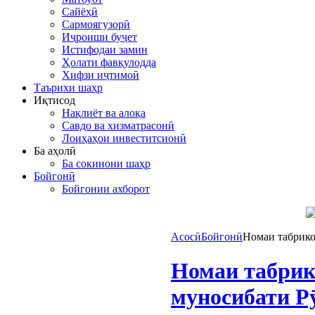
Сайёҳӣ
Сармоягузорӣ
Иҷроиши буҷет
Истифодаи замин
Ҳолати фавқулодда
Хифзи иҷтимоӣ
Таърихи шаҳр
Иқтисод
Нақлиёт ва алоқа
Савдо ва хизматрасонӣ
Лоиҳаҳои инвеститсионӣ
Ба аҳолӣ
Ба сокинони шаҳр
Бойгонӣ
Бойгонии ахборот
Асосӣ
Бойгонӣ
Номаи табрико
Номаи табрик
муносибати Р