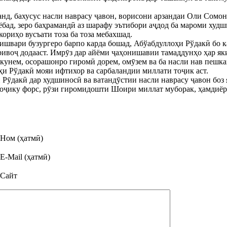
нд, бахусус насли наврасу ҷавон, ворисони арзандаи Оли Сомо
бад, зеро баҳрамандӣ аз шарафу эътибори аҷдод ба мароми худш
ориҳо вусъати тоза ба тоза мебахшад.
швари бузургеро барпо карда бошад, Абўабдуллоҳи Рўдакӣ бо 
ивоҷ додааст. Имрӯз дар айёми ҷаҳонишавии тамаддунҳо ҳар яки м
 кунем, осорашонро гиромӣ дорем, омӯзем ва ба насли нав пешк
и Рўдакӣ мояи ифтихор ва сарбаландии миллати тоҷик аст.
и Рӯдакӣ дар худшиносӣ ва ватандӯстии насли наврасу ҷавон боз
тоҷику форс, рӯзи гиромидошти Шоири миллат муборак, ҳамдиёр
Ном (ҳатмӣ)
E-Mail (ҳатмӣ)
Сайт