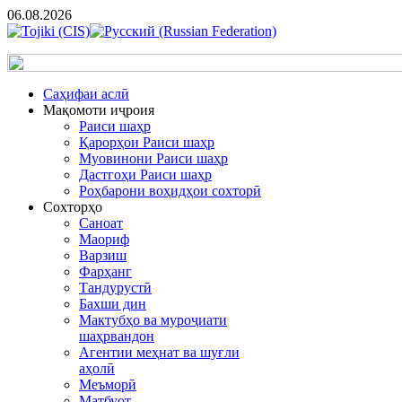
06.08.2026
Cаҳифаи аслӣ
Мақомоти иҷроия
Раиси шаҳр
Қарорҳои Раиси шаҳр
Муовинони Раиси шаҳр
Дастгоҳи Раиси шаҳр
Роҳбарони воҳидҳои сохторӣ
Сохторҳо
Саноат
Маориф
Варзиш
Фарҳанг
Тандурустӣ
Бахши дин
Мактубҳо ва муроҷиати
шаҳрвандон
Агентии меҳнат ва шуғли
аҳолӣ
Меъморӣ
Матбуот