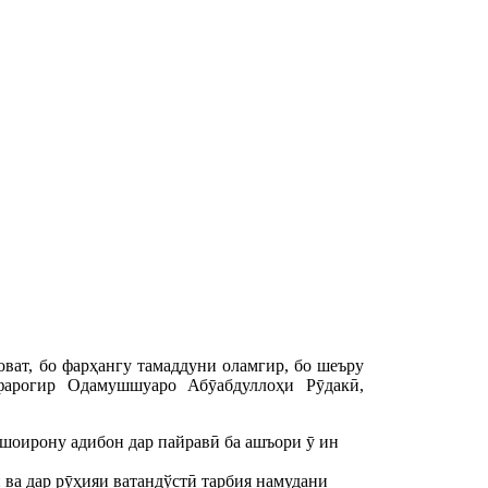
оват, бо фарҳангу тамаддуни оламгир, бо шеъру
фарогир Одамушшуаро Абӯабдуллоҳи Рӯдакӣ,
д шоирону адибон дар пайравӣ ба ашъори ӯ ин
 ва дар рӯҳияи ватандўстӣ тарбия намудани