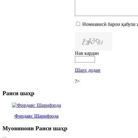
Номнависӣ барои қабули 
Нав кардан
Шарҳ додан
?>
Раиси шаҳр
Фирдавс Шарифзода
Муовинони Раиси шаҳр