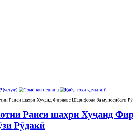
тии Раиси шаҳри Хуҷанд Фирдавс Шарифзода ба муносибати Рӯ
отии Раиси шаҳри Хуҷанд Фир
ӯзи Рӯдакӣ