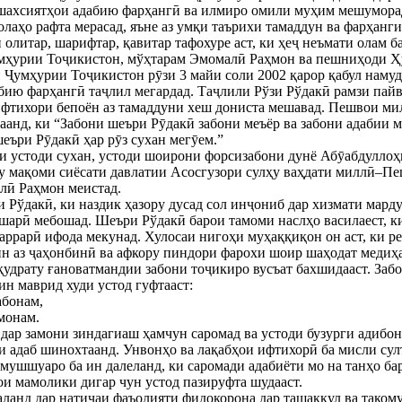
шахсиятҳои адабию фарҳангӣ ва илмиро омили муҳим мешуморад
солаҳо рафта мерасад, яъне аз умқи таърихи тамаддун ва фарҳанг
 олитар, шарифтар, қавитар тафохуре аст, ки ҳеҷ неъмати олам б
умҳурии Тоҷикистон, мўҳтарам Эмомалӣ Раҳмон ва пешниҳоди 
умҳурии Тоҷикистон рӯзи 3 майи соли 2002 қарор қабул намуд, 
ию фарҳангӣ таҷлил мегардад. Таҷлили Рўзи Рўдакӣ рамзи пай
ифтихори бепоён аз тамаддуни хеш дониста мешавад. Пешвои ми
анд, ки “Забони шеъри Рӯдакӣ забони меъёр ва забони адабии мо
шеъри Рӯдакӣ ҳар рӯз сухан мегӯем.”
ри устоди сухан, устоди шоирони форсизабони дунё Абӯабдулло
шу мақоми сиёсати давлатии Асосгузори сулҳу ваҳдати миллӣ–П
лӣ Раҳмон меистад.
 Рўдакӣ, ки наздик ҳазору дусад сол инҷониб дар хизмати марду
арӣ мебошад. Шеъри Рўдакӣ барои тамоми наслҳо василаест, ки
аррарӣ ифода мекунад. Хулосаи нигоҳи муҳаққиқон он аст, ки ре
 ин аз ҷаҳонбинӣ ва афкору пиндори фарохи шоир шаҳодат медиҳа
қудрату ғановатмандии забони тоҷикиро вусъат бахшидааст. Забо
ин маврид худи устод гуфтааст:
абонам,
амонам.
з дар замони зиндагиаш ҳамчун саромад ва устоди бузурги адибо
и адаб шинохтаанд. Унвонҳо ва лақабҳои ифтихорӣ ба мисли су
ушшуаро ба ин далеланд, ки саромади адабиёти мо на танҳо ба
и мамолики дигар чун устод пазируфта шудааст.
аланд дар натиҷаи фаъолияти фидокорона дар ташаккул ва такому