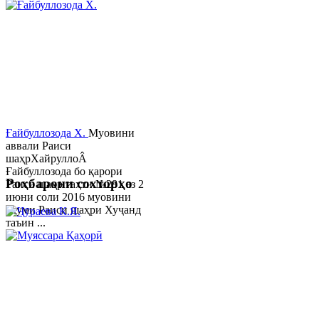
Ғайбуллозода Х.
Муовини
аввали Раиси
шаҳрХайруллоÂ
Ғайбуллозода бо қарори
Роҳбарони сохторҳо
Раиси шаҳр таҳти №281 аз 2
июни соли 2016 муовини
якуми Раиси шаҳри Хуҷанд
таъин ...