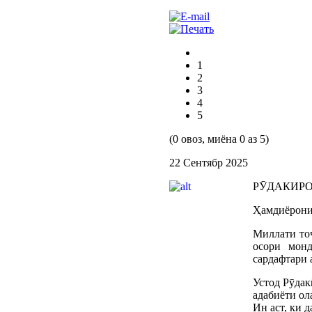
1
2
3
4
5
(0 овоз, миёна 0 аз 5)
22 Сентябр 2025
РӮДАКИРО
Ҳамдиёрони
Миллати тоҷ
осори монд
сардафтари 
Устод Рӯдак
адабиёти ол
Ин аст, ки 