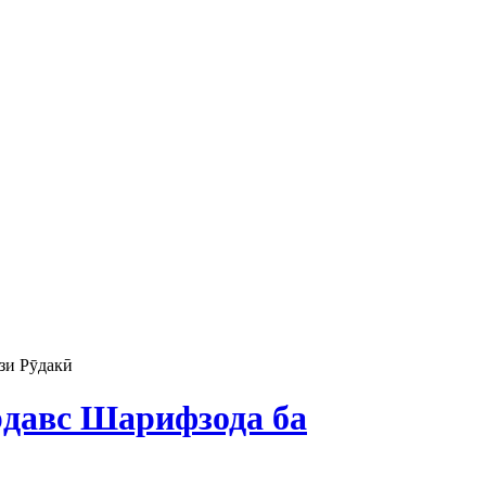
зи Рӯдакӣ
давс Шарифзода ба