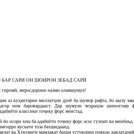
 БАР САРИ ОН ШОИРОН ЗЕБАД САРӢ
 гиромӣ, меросдорони назми оламшумул!
ик аз куҳантарин миллатҳои дунё ба шумор рафта, бо аылу зак
агор ном баровардааст. Дар шумули чеҳраҳои шинохтаву 
адабиёти классики тоҷику форс меистад.
ӣ бо осори хеш ба адабиёти тоҷику форс асос гузошт ва минбаъ
амгирро вусъати тоза бахшидаанд.
давлат ва Ҳукумати мамлакат баҳри устувории пояҳои давлатдорӣ