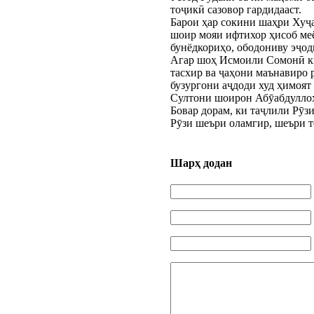
тоҷикӣ сазовор гардидааст.
Барои ҳар сокини шаҳри Хуҷа
шоир мояи ифтихор ҳисоб меё
бунёдкориҳо, ободониву эҷодк
Агар шоҳ Исмоили Сомонӣ ки
тасхир ва ҷаҳони маънавиро р
бузургони аҷдоди худ ҳимоят
Султони шоирон Абӯабдуллоҳ
Бовар дорам, ки таҷлили Рӯз
Рӯзи шеъри оламгир, шеъри 
Шарҳ додан