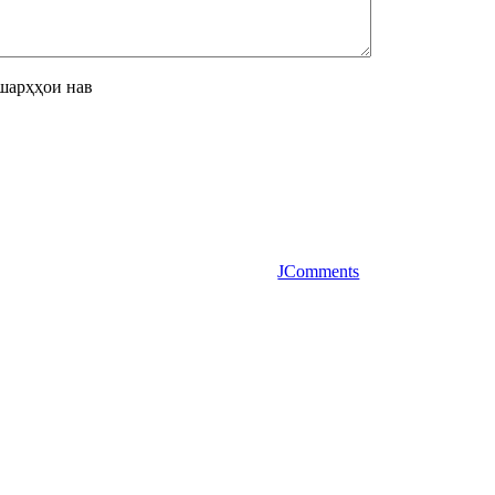
шарҳҳои нав
JComments