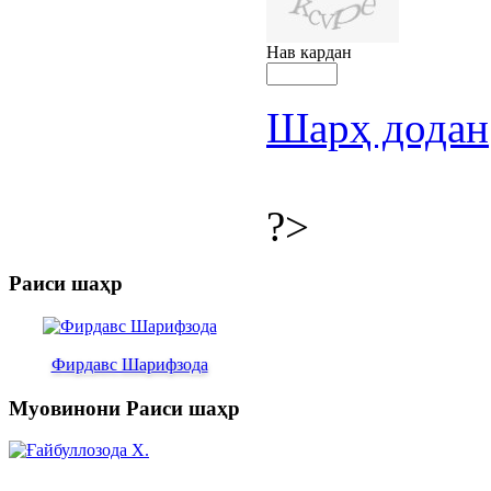
Нав кардан
Шарҳ додан
?>
Раиси шаҳр
Фирдавс Шарифзода
Муовинони Раиси шаҳр