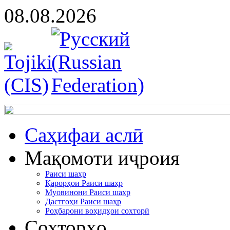
08.08.2026
Cаҳифаи аслӣ
Мақомоти иҷроия
Раиси шаҳр
Қарорҳои Раиси шаҳр
Муовинони Раиси шаҳр
Дастгоҳи Раиси шаҳр
Роҳбарони воҳидҳои сохторӣ
Сохторҳо