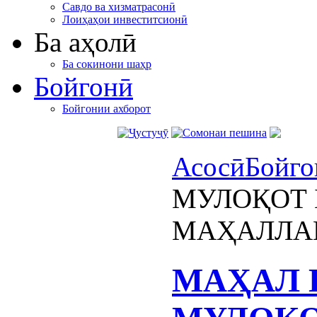
Савдо ва хизматрасонӣ
Лоиҳаҳои инвеститсионӣ
Ба аҳолӣ
Ба сокинони шаҳр
Бойгонӣ
Бойгонии ахборот
Асосӣ
Бойго
МУЛОҚОТ 
МАҲАЛЛАИ
МАҲАЛ 