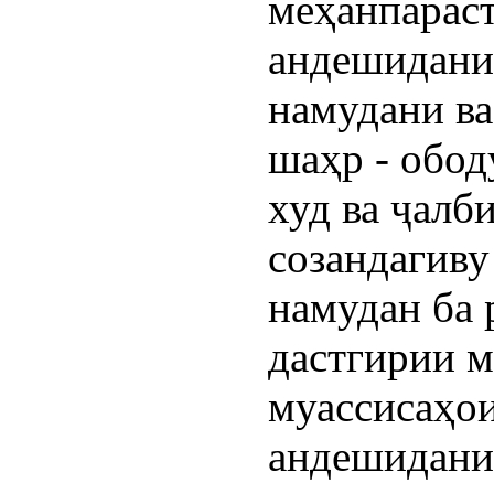
меҳанпараст
андешидани
намудани в
шаҳр - обод
худ ва ҷалб
созандагиву
намудан ба 
дастгирии 
муассисаҳо
андешидани