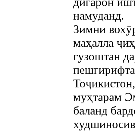
дигарон иш
намуданд.
Зимни вохӯ
маҳалла ҷиҳ
гузоштан да
пешгирифта
Тоҷикистон,
муҳтарам Э
баланд бар
худшиносиву