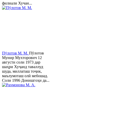
филиали Хучан...
Пӯлотов М. М.
Пўлотов
Мунир Мухторович 12
августи соли 1973 дар
шаҳри Хуҷанд таваллуд
шуда, миллаташ тоҷик,
маълумоташ олӣ мебошад.
Соли 1996 Донишгоҳи да...