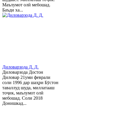
Маълумот олӣ мебошад.
Баъди ха...
Диловарзода Д. Д.
Диловарзода Достон
Диловар 21уми феврали
соли 1996 дар шаҳри Бӯстон
таваллуд шуда, миллатааш
тоҷик, маълумот олӣ
мебошад. Соли 2018
Донишкад...