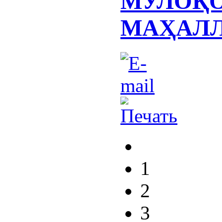
МУЛОҚО
МАҲАЛЛ
1
2
3