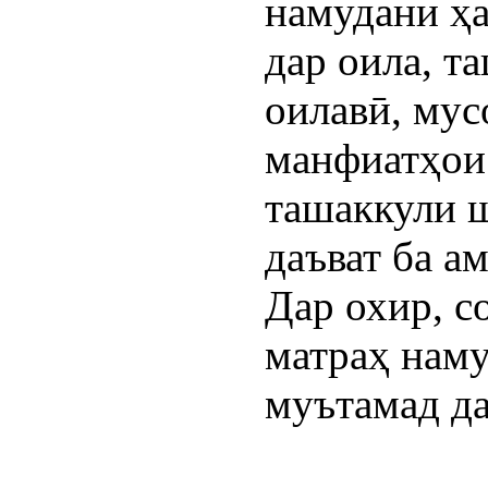
намудани ҳ
дар оила, т
оилавӣ, мус
манфиатҳои 
ташаккули ш
даъват ба а
Дар охир, с
матраҳ наму
муътамад да