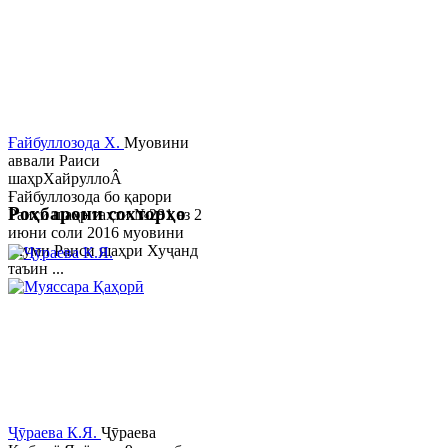
Ғайбуллозода Х.
Муовини
аввали Раиси
шаҳрХайруллоÂ
Ғайбуллозода бо қарори
Роҳбарони сохторҳо
Раиси шаҳр таҳти №281 аз 2
июни соли 2016 муовини
якуми Раиси шаҳри Хуҷанд
таъин ...
Ҷӯраева К.Я.
Ҷӯраева