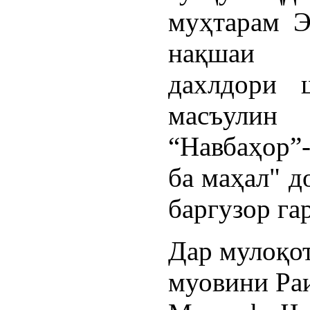
муҳтарам Э
нақшаи м
дахлдори 
масъулин 
“Навбаҳор”
ба маҳал" д
баргузор га
Дар мулоқо
муовини Ра