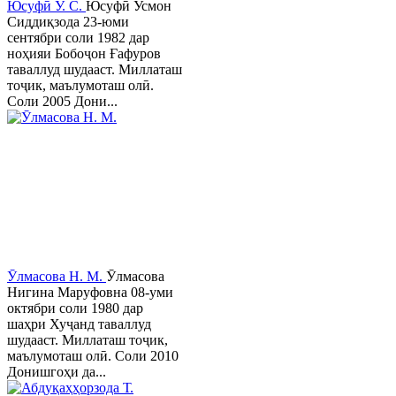
Юсуфӣ У. C.
Юсуфӣ Усмон
Сиддиқзода 23-юми
сентябри соли 1982 дар
ноҳияи Бобоҷон Ғафуров
таваллуд шудааст. Миллаташ
тоҷик, маълумоташ олӣ.
Соли 2005 Дони...
Ӯлмасова Н. М.
Ӯлмасова
Нигина Маруфовна 08-уми
октябри соли 1980 дар
шаҳри Хуҷанд таваллуд
шудааст. Миллаташ тоҷик,
маълумоташ олӣ. Соли 2010
Донишгоҳи да...