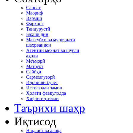
Саноат
Маориф
Варзиш
Фарҳанг
Тандурустӣ
Бахши дин
Мактубҳо ва муроҷиати
шаҳрвандон
Агентии меҳнат ва шуғли
аҳолӣ
Меъморӣ
Матбуот
Сайёҳӣ
Сармоягузорӣ
Иҷроиши буҷет
Истифодаи замин
Ҳолати фавқулодда
Хифзи иҷтимоӣ
Таърихи шаҳр
Иқтисод
Нақлиёт ва алоқа