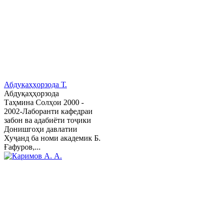
Абдуқаҳҳорзода Т.
Абдуқаҳҳорзода
Таҳмина Солҳои 2000 -
2002-Лаборанти кафедраи
забон ва адабиёти тоҷики
Донишгоҳи давлатии
Хуҷанд ба номи академик Б.
Ғафуров,...