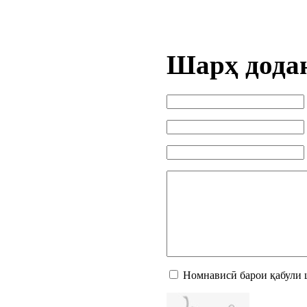
Шарҳ дода
Номнависӣ барои қабули 