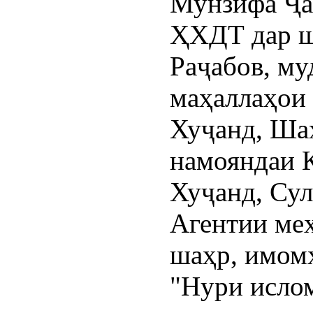
Мунзифа Ҷа
ҲХДТ дар ш
Раҷабов, му
маҳаллаҳои
Хуҷанд, Ша
намояндаи
Хуҷанд, Сул
Агентии меҳ
шаҳр, имом
"Нури исло