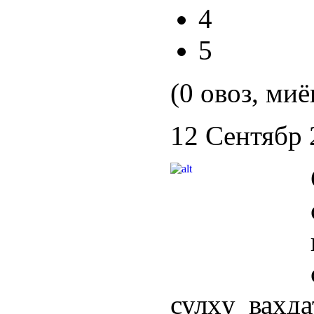
4
5
(0 овоз, миё
12 Сентябр 
сулҳу ваҳд