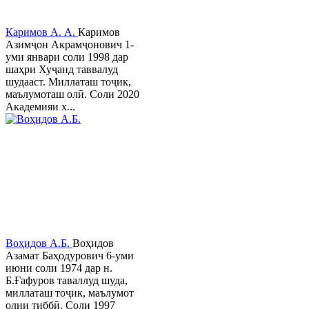
Каримов А. А.
Каримов
Азимҷон Акрамҷонович 1-
уми январи соли 1998 дар
шаҳри Хуҷанд таввалуд
шудааст. Миллаташ тоҷик,
маълумоташ олӣ. Соли 2020
Академияи х...
Воҳидов А.Б.
Воҳидов
Азамат Баҳодурович 6-уми
июни соли 1974 дар н.
Б.Ғафуров таваллуд шуда,
миллаташ тоҷик, маълумот
олии тиббӣ. Соли 1997