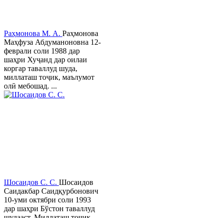
Раҳмонова М. А.
Раҳмонова
Маҳфуза Абдуманоновна 12-
феврали соли 1988 дар
шаҳри Хуҷанд дар оилаи
коргар таваллуд шуда,
миллаташ тоҷик, маълумот
олӣ мебошад. ...
Шосаидов С. С.
Шосаидов
Саидакбар Саидқурбонович
10-уми октябри соли 1993
дар шаҳри Бўстон таваллуд
шудааст. Миллаташ тоҷик.