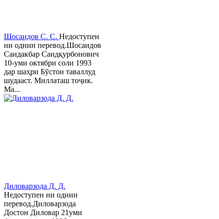
Шосаидов С. С.
Недоступен
ни однин перевод.Шосаидов
Саидакбар Саидқурбонович
10-уми октябри соли 1993
дар шаҳри Бўстон таваллуд
шудааст. Миллаташ тоҷик.
Ма...
Диловарзода Д. Д.
Недоступен ни однин
перевод.Диловарзода
Достон Диловар 21уми