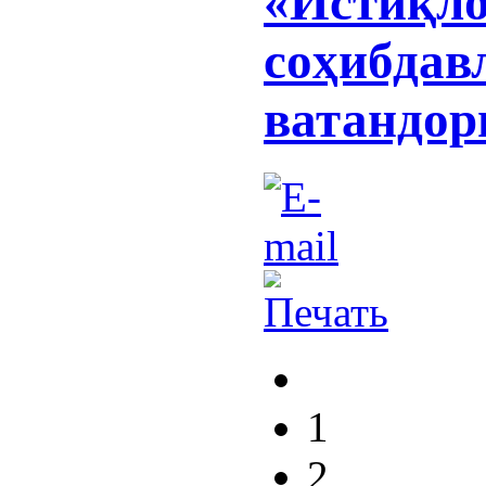
«Истиқло
соҳибдав
ватандор
1
2