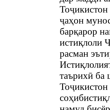
Тоҷикистон 
ҷаҳон муно
барқарор на
истиқлоли 
расман эъти
Истиқлолият
таърихӣ ба 
Тоҷикистон 
соҳибистиқ
намуд бисёр