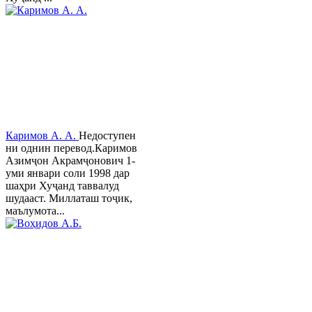
Каримов А. А.
Недоступен
ни однин перевод.Каримов
Азимҷон Акрамҷонович 1-
уми январи соли 1998 дар
шаҳри Хуҷанд таввалуд
шудааст. Миллаташ тоҷик,
маълумота...