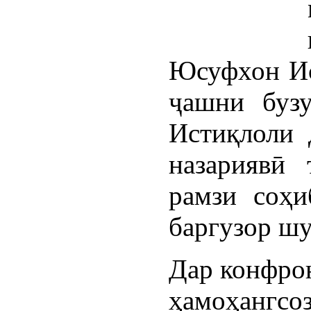
Юсуфхон Ис
ҷашни бузу
Истиқлоли 
назариявӣ 
рамзи соҳи
баргузор шу
Дар конфрон
ҳамоҳангсо