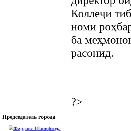
директор ои
Коллеҷи ти
номи роҳба
ба меҳмоно
расонид.
?>
Председатель города