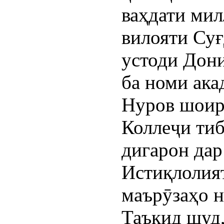
ваҳдати мил
вилояти Суғ
устоди Дон
ба номи ака
Нуров шоир
Коллеҷи ти
дигарон дар
Истиқлолият
маърӯзаҳо н
Таъкид шуд,