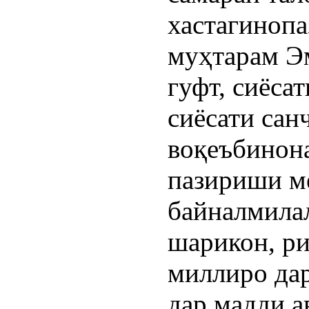
хастагиноп
муҳтарам Эм
гуфт, сиёса
сиёсати сан
воқеъбинона
пазириши м
байналмилал
шарикон, р
миллиро да
дар мадди а