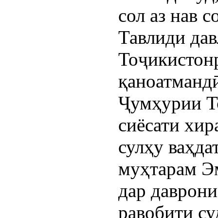
сол аз нав 
Тавлиди дав
Тоҷикистон
қаноатмандӣ
Ҷумҳурии Т
сиёсати хи
сулҳу ваҳда
муҳтарам Э
дар даврони
равобити су