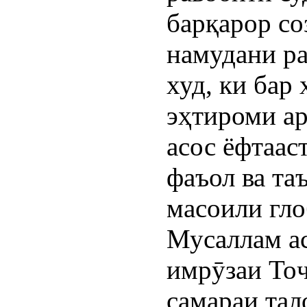
барқарор со
намудани р
худ, ки бар
эҳтироми а
асос ёфтаас
фаъол ва та
масоили гло
Мусаллам ас
имрӯзаи Тоҷ
самараи тал