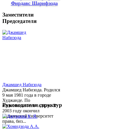
Фирдавс Шарифзода
Заместители
Председателя
Джамшед Набизода
Джамшед Набизода. Родился
9 мая 1981 года в городе
Худжанде. По
Руководители структур
национальности таджик. В
2003 году окончил
Таджикский университет
права, биз...