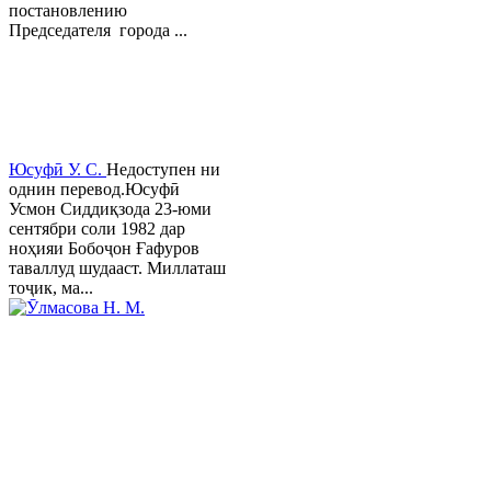
постановлению
Председателя города ...
Юсуфӣ У. C.
Недоступен ни
однин перевод.Юсуфӣ
Усмон Сиддиқзода 23-юми
сентябри соли 1982 дар
ноҳияи Бобоҷон Ғафуров
таваллуд шудааст. Миллаташ
тоҷик, ма...