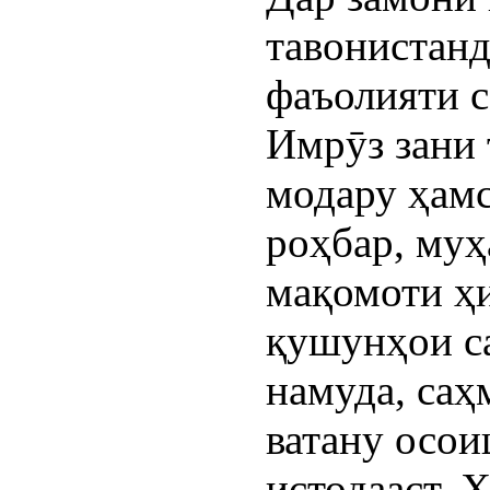
тавонистанд
фаъолияти 
Имрӯз зани 
модару ҳамс
роҳбар, муҳ
мақомоти ҳи
қушунҳои с
намуда, саҳ
ватану осои
истодааст. 