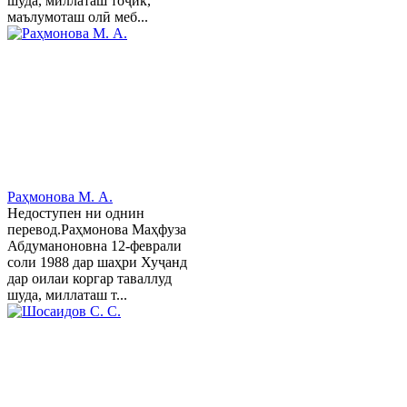
шуда, миллаташ тоҷик,
маълумоташ олӣ меб...
Раҳмонова М. А.
Недоступен ни однин
перевод.Раҳмонова Маҳфуза
Абдуманоновна 12-феврали
соли 1988 дар шаҳри Хуҷанд
дар оилаи коргар таваллуд
шуда, миллаташ т...