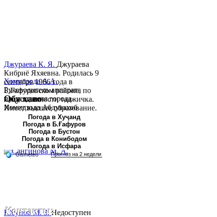
Джураева К. Я.
Джураева
Кибриё Яхяевна. Родилась 9
Хомидзода А.А.
сентября 1966 года в
Руководитель аппарата
Б.Гафуровском районе, по
Обу хаво
председателя города
национальности таджичка.
Хомидзода Абдувахоб
Имеет высшее образование.
Абдумаджид родился 8
В 1997 ...
Погода в Хуҷанд
Погода в Б.Ғафуров
июня 1978 года в городе
Погода в Бустон
Худжанде. По
Погода в Конибодом
национальности...
Погода в Исфара
Контакты:
Юсупов М. З.
Недоступен