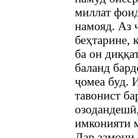
миллат фои
намояд. Аз 
беҳтарине, 
ба он диққа
баланд бард
ҷомеа буд. 
тавонист ба
озодандешӣ,
имконияти 
Дар замони 