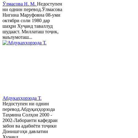
Ӯлмасова Н. М.
Недоступен
ни однин перевод.Ӯлмасова
Нигина Маруфовна 08-уми
октябри соли 1980 дар
шаҳри Хуҷанд таваллуд
шудааст. Миллаташ тоҷик,
маълумоташ...
Абдуқаҳҳорзода Т.
Недоступен ни однин
перевод.Абдуқаҳҳорзода
Таҳмина Солҳои 2000 -
2002-Лаборанти кафедраи
забон ва адабиёти тоҷики
Донишгоҳи давлатии
Хуҷанд ...