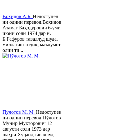
Воҳидов А.Б.
Недоступен
ни однин перевод.Воҳидов
Азамат Баҳодурович 6-уми
июни соли 1974 дар н.
Б.Ғафуров таваллуд шуда,
миллаташ тоҷик, маълумот
олии ти...
Пӯлотов М. М.
Недоступен
ни однин перевод.Пўлотов
Мунир Мухторович 12
августи соли 1973 дар
шаҳри Хуҷанд таваллуд