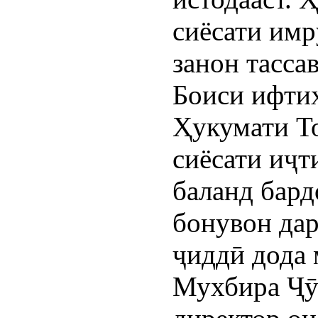
сиёсати имр
занон тасса
Боиси ифтих
Ҳукумати Т
сиёсати иҷт
баланд бар
бонувон дар
ҷиддӣ дода 
Мухбира Ҷӯ