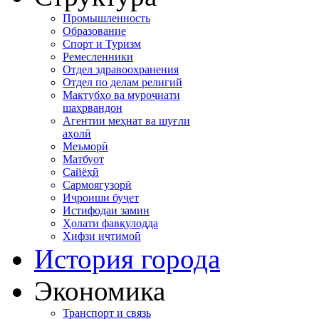
Промышленность
Образование
Спорт и Туризм
Ремесленники
Отдел здравоохранения
Отдел по делам религий
Мактубҳо ва муроҷиати
шаҳрвандон
Агентии меҳнат ва шуғли
аҳолӣ
Меъморӣ
Матбуот
Сайёҳӣ
Сармоягузорӣ
Иҷроиши буҷет
Истифодаи замин
Ҳолати фавқулодда
Хифзи иҷтимоӣ
История города
Экономика
Транспорт и связь