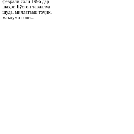
феврали соли 1996 дар
шаҳри Бӯстон таваллуд
шуда, миллатааш тоҷик,
маълумот олӣ...