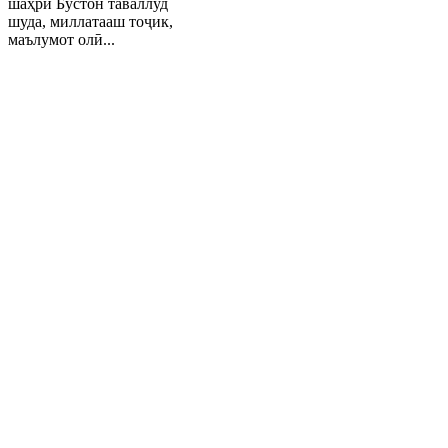
шаҳри Бӯстон таваллуд
шуда, миллатааш тоҷик,
маълумот олӣ...