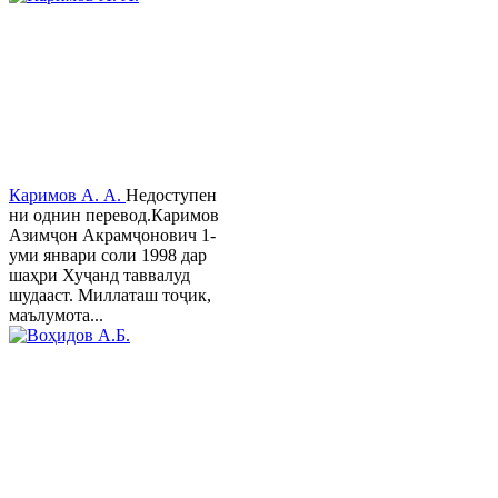
Каримов А. А.
Недоступен
ни однин перевод.Каримов
Азимҷон Акрамҷонович 1-
уми январи соли 1998 дар
шаҳри Хуҷанд таввалуд
шудааст. Миллаташ тоҷик,
маълумота...