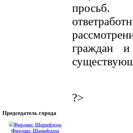
просьб.
ответрабо
рассмотре
граждан и
существующ
?>
Председатель города
Фирдавс Шарифзода