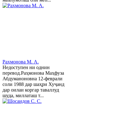
Раҳмонова М. А.
Недоступен ни однин
перевод.Раҳмонова Маҳфуза
Абдуманоновна 12-феврали
соли 1988 дар шаҳри Хуҷанд
дар оилаи коргар таваллуд
шуда, миллаташ т...