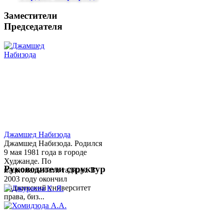
Заместители
Председателя
Джамшед Набизода
Джамшед Набизода. Родился
9 мая 1981 года в городе
Худжанде. По
Руководители структур
национальности таджик. В
2003 году окончил
Таджикский университет
права, биз...