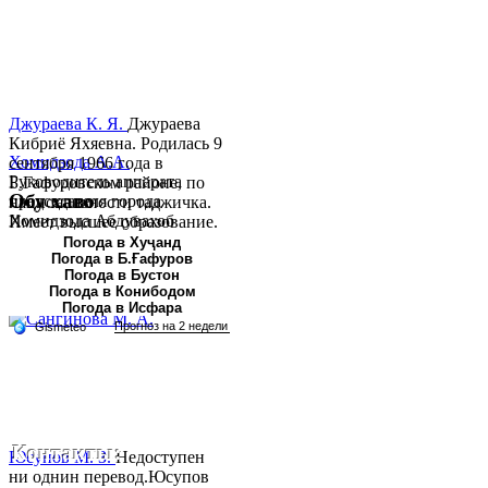
Джураева К. Я.
Джураева
Кибриё Яхяевна. Родилась 9
Хомидзода А.А.
сентября 1966 года в
Руководитель аппарата
Б.Гафуровском районе, по
Обу хаво
председателя города
национальности таджичка.
Хомидзода Абдувахоб
Имеет высшее образование.
Абдумаджид родился 8
В 1997 ...
Погода в Хуҷанд
Погода в Б.Ғафуров
июня 1978 года в городе
Погода в Бустон
Худжанде. По
Погода в Конибодом
национальности...
Погода в Исфара
Контакты:
Юсупов М. З.
Недоступен
ни однин перевод.Юсупов