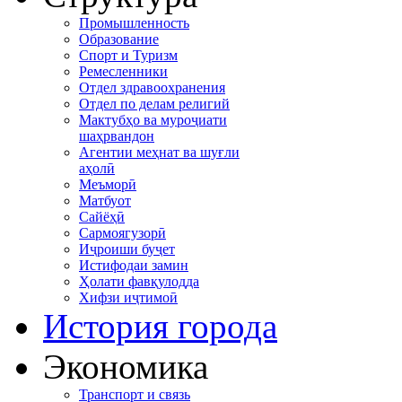
Промышленность
Образование
Спорт и Туризм
Ремесленники
Отдел здравоохранения
Отдел по делам религий
Мактубҳо ва муроҷиати
шаҳрвандон
Агентии меҳнат ва шуғли
аҳолӣ
Меъморӣ
Матбуот
Сайёҳӣ
Сармоягузорӣ
Иҷроиши буҷет
Истифодаи замин
Ҳолати фавқулодда
Хифзи иҷтимоӣ
История города
Экономика
Транспорт и связь