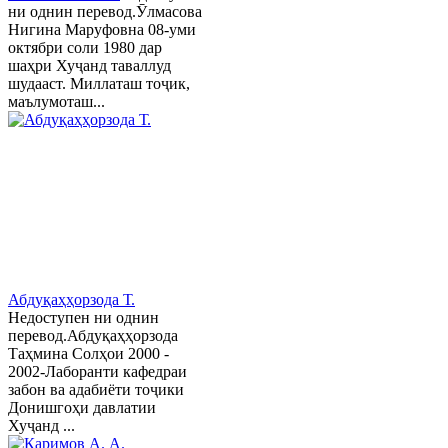
ни однин перевод.Ӯлмасова
Нигина Маруфовна 08-уми
октябри соли 1980 дар
шаҳри Хуҷанд таваллуд
шудааст. Миллаташ тоҷик,
маълумоташ...
Абдуқаҳҳорзода Т.
Недоступен ни однин
перевод.Абдуқаҳҳорзода
Таҳмина Солҳои 2000 -
2002-Лаборанти кафедраи
забон ва адабиёти тоҷики
Донишгоҳи давлатии
Хуҷанд ...