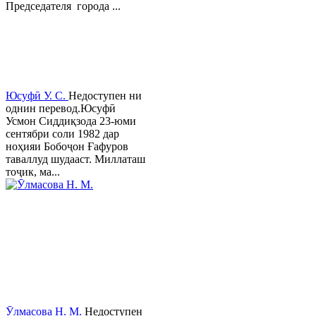
Председателя города ...
Юсуфӣ У. C.
Недоступен ни
однин перевод.Юсуфӣ
Усмон Сиддиқзода 23-юми
сентябри соли 1982 дар
ноҳияи Бобоҷон Ғафуров
таваллуд шудааст. Миллаташ
тоҷик, ма...
Ӯлмасова Н. М.
Недоступен