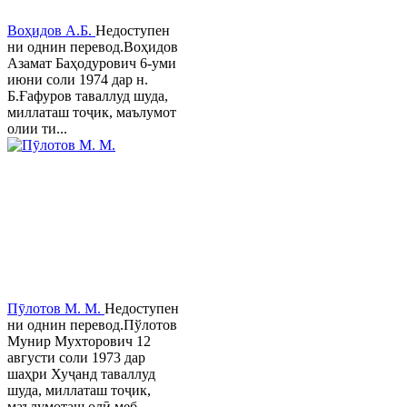
Воҳидов А.Б.
Недоступен
ни однин перевод.Воҳидов
Азамат Баҳодурович 6-уми
июни соли 1974 дар н.
Б.Ғафуров таваллуд шуда,
миллаташ тоҷик, маълумот
олии ти...
Пӯлотов М. М.
Недоступен
ни однин перевод.Пўлотов
Мунир Мухторович 12
августи соли 1973 дар
шаҳри Хуҷанд таваллуд
шуда, миллаташ тоҷик,
маълумоташ олӣ меб...