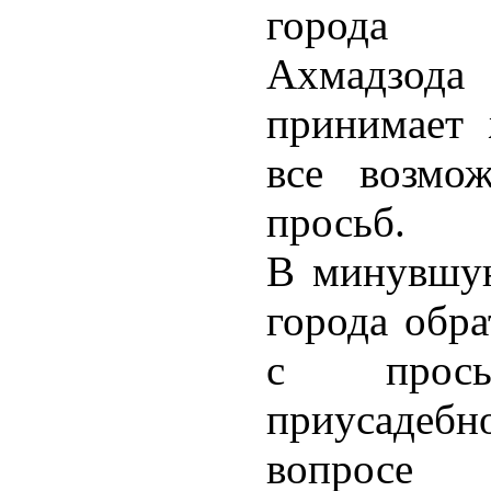
города 
Ахмадзода
принимает 
все возмо
просьб.
В минувшую
города обра
с прос
приусадебно
вопросе