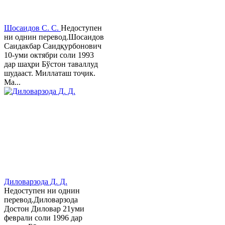
Шосаидов С. С.
Недоступен
ни однин перевод.Шосаидов
Саидакбар Саидқурбонович
10-уми октябри соли 1993
дар шаҳри Бўстон таваллуд
шудааст. Миллаташ тоҷик.
Ма...
Диловарзода Д. Д.
Недоступен ни однин
перевод.Диловарзода
Достон Диловар 21уми
феврали соли 1996 дар