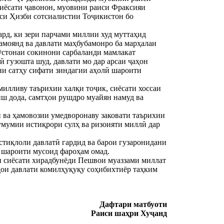
сиёсати ҷавонон, муовини раиси Фраксияи
си Ҳизби сотсиалистии Тоҷикистон бо
рд, ки зери парчами миллии худ муттаҳид
намоянд ва давлати маҳбубамонро ба марҳалаи
ӯстонаи сокинони сарбаланди мамлакат
 гузошта шуд, давлати мо дар арсаи ҷаҳон
ани сатҳу сифати зиндагии аҳолӣ шароити
илливу таърихии халқи тоҷик, сиёсати хоссаи
иш дода, самтҳои рушдро муайян намуд ва
 ва ҳамовозии умедворонаву заковати таърихии
умумии истиқрори сулҳ ва ризоияти миллӣ дар
тиқлоли давлатӣ гардид ва барои гузаронидани
д шароити мусоид фароҳам омад.
ри сиёсати хирадбунёди Пешвои муаззами миллат
ҳои давлати комилҳуқуқу соҳибихтиёр таҳким
Дафтари матбуоти
Раиси шаҳри Хуҷанд