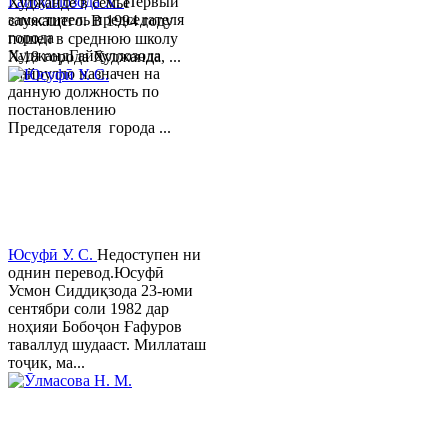
Гайбуллозода Х.
Первый
Худжанде в семье
заместитель председателя
служащего. В 1994 году
города
пошел в среднюю школу
ХуджандГайбуллозода
№18 города Худжанда, ...
Хайрулло назначен на
данную должность по
постановлению
Председателя города ...
Юсуфӣ У. C.
Недоступен ни
однин перевод.Юсуфӣ
Усмон Сиддиқзода 23-юми
сентябри соли 1982 дар
ноҳияи Бобоҷон Ғафуров
таваллуд шудааст. Миллаташ
тоҷик, ма...