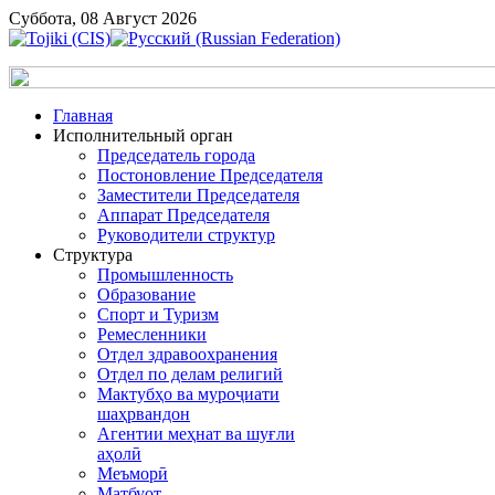
Суббота, 08 Август 2026
Главная
Исполнительный орган
Председатель города
Постоновление Председателя
Заместители Председателя
Аппарат Председателя
Руководители структур
Структура
Промышленность
Образование
Спорт и Туризм
Ремесленники
Отдел здравоохранения
Отдел по делам религий
Мактубҳо ва муроҷиати
шаҳрвандон
Агентии меҳнат ва шуғли
аҳолӣ
Меъморӣ
Матбуот