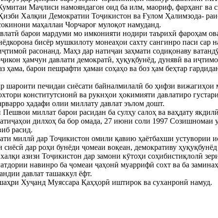
Кумитаи Маҷлиси намояндагон оид ба илм, маориф, фарҳанг ва 
Ҳизби Халқии Демократии Тоҷикистон ва Ғулом Ҳалимзода- раи
сокинони маҳаллаи Чорчароғ мулоқот намуданд.
влатӣ барои мардуми мо имконияти нодири таърихӣ фароҳам ова
унёдкорона бисёр мушкилоту монеаҳои сахту сангинро паси сар 
ҷтимоӣ расонанд. Маҳз дар натиҷаи заҳмати содиқонаву ватанд
ҷикон ҳамчун давлати демократӣ, ҳуқуқбунёд, дунявӣ ва иҷтимоӣ
аз ҳама, барои пешрафти ҳамаи соҳаҳо ва боз ҳам беҳтар гардид
р шароити печидаи сиёсати байналмилалӣ бо ҳифзи вижагиҳои м
охтори конститутсионӣ ва рукнҳои ҳокимияти давлатиро густар
арварро ҳадафи олии миллату давлат эълом дошт.
Пешвои миллат барои расидан ба сулҳу салоҳ ва ваҳдату якдилӣ
атиҷаҳои дилхоҳ ба бор омада, 27 июни соли 1997 Созишномаи 
иб расид.
ати миллӣ дар Тоҷикистон омили қавию ҳаётбахши устувории ис
 сиёсӣ дар роҳи бунёди ҷомеаи воқеан, демокративу ҳуқуқбунё
 халқи азизи Тоҷикистон дар замони кӯтоҳи соҳибистиқлолӣ зе
латдории навинро ба ҷомеаи ҷаҳонӣ муаррифӣ сохт ва ба замина
андии давлат ташаккул ёфт.
шаҳри Хуҷанд Муяссара Қаҳҳорӣ иштирок ва суханронӣ намуд.