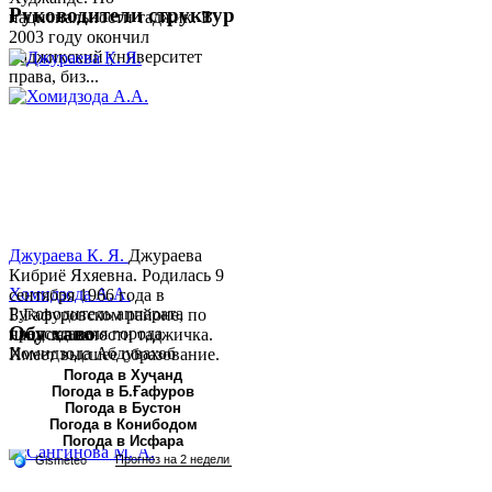
Руководители структур
национальности таджик. В
2003 году окончил
Таджикский университет
права, биз...
Джураева К. Я.
Джураева
Кибриё Яхяевна. Родилась 9
Хомидзода А.А.
сентября 1966 года в
Руководитель аппарата
Б.Гафуровском районе, по
Обу хаво
председателя города
национальности таджичка.
Хомидзода Абдувахоб
Имеет высшее образование.
Абдумаджид родился 8
В 1997 ...
Погода в Хуҷанд
Погода в Б.Ғафуров
июня 1978 года в городе
Погода в Бустон
Худжанде. По
Погода в Конибодом
национальности...
Погода в Исфара