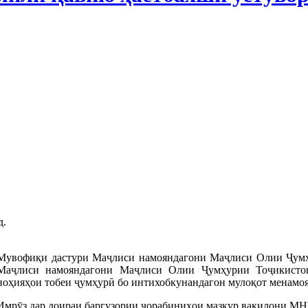
д.
Мувофиқи дастури Маҷлиси намояндагони Маҷлиси Олии Ҷумҳур
Маҷлиси намояндагони Маҷлиси Олии Ҷумҳурии Тоҷикистон
ноҳияҳои тобеи ҷумҳурӣ бо интихобкунандагон мулоқот менамоя
Имрӯз дар доираи баргузории чорабиниҳои мазкур вакилони М