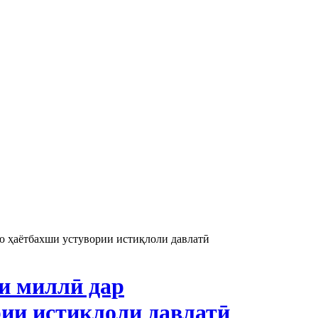
 ҳаётбахши устувории истиқлоли давлатӣ
и миллӣ дар
ии истиқлоли давлатӣ