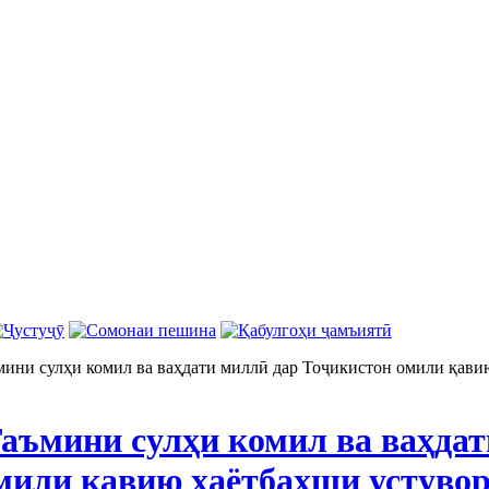
ни сулҳи комил ва ваҳдати миллӣ дар Тоҷикистон омили қавию
мини сулҳи комил ва ваҳдат
мили қавию ҳаётбахши устувор