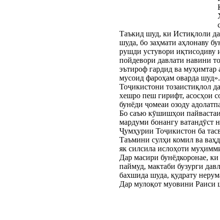
Таъкид шуд, ки Истиқлоли да
шуда, бо заҳмати аҳлонаву б
рушди устувори иқтисодиву и
пойдевори давлати навини то
эътироф гардид ва муҳимтар 
мусоид фароҳам оварда шуд».
Тоҷикистони тозаистиқлол да
хешро пеш гирифт, асосҳои с
бунёди ҷомеаи озоду адолатп
Бо саъю кӯшишҳои пайвастаи 
мардуми бонангу ватандӯст н
Ҷумҳурии Тоҷикистон ба тасв
Таъмини сулҳи комил ва ваҳд
як силсила ислоҳоти муҳимми
Дар масири бунёдкоронае, ки
паймуд, мактаби бузурги дав
бахшида шуда, қудрату нерум
Дар мулоқот муовини Раиси 