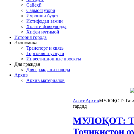
Сайёҳӣ
Сармоягузорӣ
Иҷроиши буҷет
Истифодаи замин
Ҳолати фавқулодда
Хифзи иҷтимоӣ
История города
Экономика
Транспорт и связь
Торговля и услуги
Инвестиционные проекты
Для граждан
Для граждани города
Архив
Архив материалов
Асосӣ
Архив
МУЛОҚОТ: Таъми
гардид
МУЛОҚОТ: Таъ
Тоҷикистон о