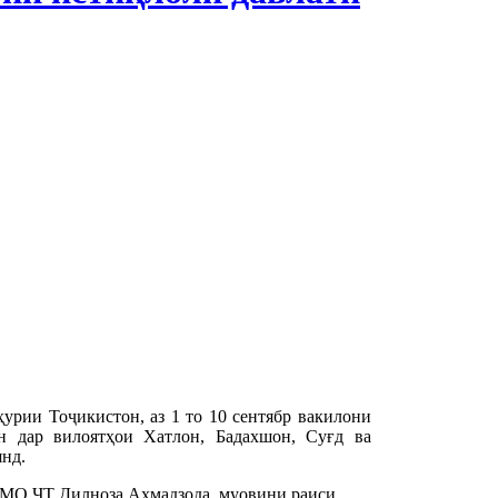
ии Тоҷикистон, аз 1 то 10 сентябр вакилони
 дар вилоятҳои Хатлон, Бадахшон, Суғд ва
нд.
НМО ҶТ Дилноза Аҳмадзода, муовини раиси