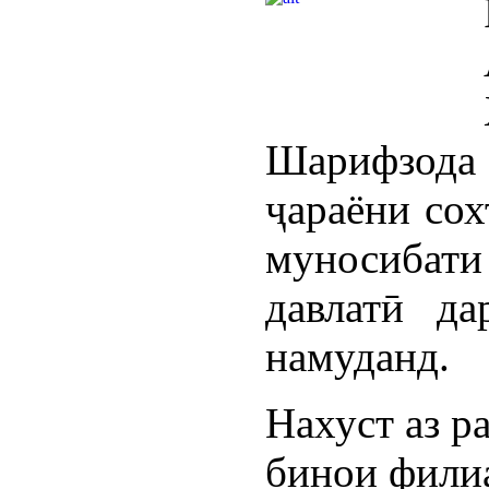
Шарифзода
ҷараёни сох
муносибат
давлатӣ д
намуданд.
Нахуст аз р
бинои фили