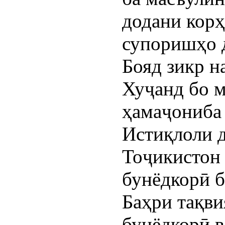
додани корҳ
супоришҳо 
Бояд зикр н
Хуҷанд бо 
ҳамаҷониба 
Истиқлоли 
Тоҷикистон
бунёдкорӣ б
Баҳри тақви
бунёдкорӣ в