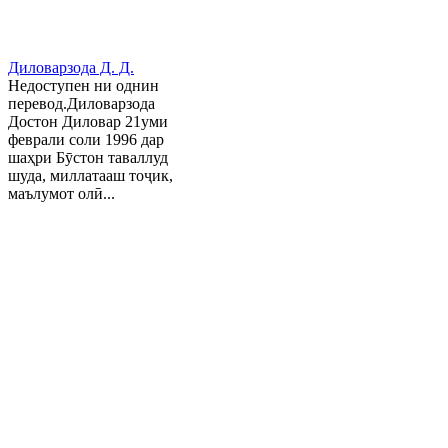
Диловарзода Д. Д.
Недоступен ни однин
перевод.Диловарзода
Достон Диловар 21уми
феврали соли 1996 дар
шаҳри Бӯстон таваллуд
шуда, миллатааш тоҷик,
маълумот олӣ...