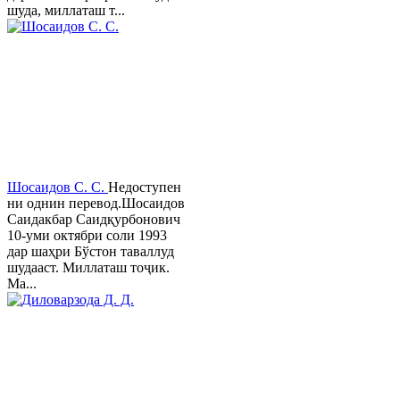
шуда, миллаташ т...
Шосаидов С. С.
Недоступен
ни однин перевод.Шосаидов
Саидакбар Саидқурбонович
10-уми октябри соли 1993
дар шаҳри Бўстон таваллуд
шудааст. Миллаташ тоҷик.
Ма...