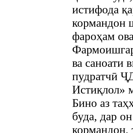
истифода қа
кормандон 
фароҳам ова
Фармоишгар
ва саноати 
пудратчӣ 
Истиқлол» 
Бино аз таҳ
буда, дар о
кормандон, 