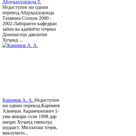
Абдуқаҳҳорзода Т.
Недоступен ни однин
перевод.Абдуқаҳҳорзода
Таҳмина Солҳои 2000 -
2002-Лаборанти кафедраи
забон ва адабиёти тоҷики
Донишгоҳи давлатии
Хуҷанд ...
Каримов А. А.
Недоступен
ни однин перевод.Каримов
Азимҷон Акрамҷонович 1-
уми январи соли 1998 дар
шаҳри Хуҷанд таввалуд
шудааст. Миллаташ тоҷик,
маълумота...