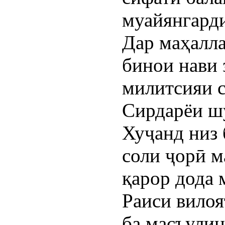
муайянгарди
Дар маҳалла
бинои нави
милитсияи с
Сирдарёи ш
Хуҷанд низ 
соли ҷорӣ 
қарор дода 
Раиси вилоя
ба масъулин