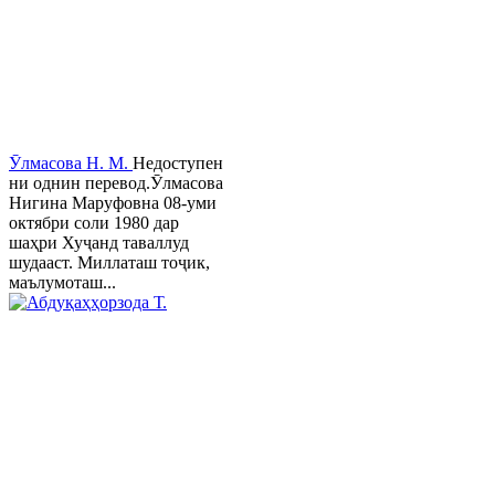
Ӯлмасова Н. М.
Недоступен
ни однин перевод.Ӯлмасова
Нигина Маруфовна 08-уми
октябри соли 1980 дар
шаҳри Хуҷанд таваллуд
шудааст. Миллаташ тоҷик,
маълумоташ...