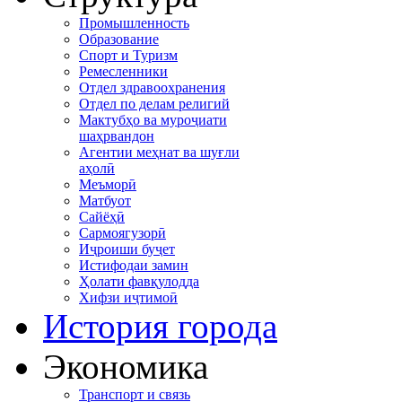
Промышленность
Образование
Спорт и Туризм
Ремесленники
Отдел здравоохранения
Отдел по делам религий
Мактубҳо ва муроҷиати
шаҳрвандон
Агентии меҳнат ва шуғли
аҳолӣ
Меъморӣ
Матбуот
Сайёҳӣ
Сармоягузорӣ
Иҷроиши буҷет
Истифодаи замин
Ҳолати фавқулодда
Хифзи иҷтимоӣ
История города
Экономика
Транспорт и связь