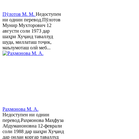
Пӯлотов М. М.
Недоступен
ни однин перевод.Пўлотов
Мунир Мухторович 12
августи соли 1973 дар
шаҳри Хуҷанд таваллуд
шуда, миллаташ тоҷик,
маълумоташ олӣ меб...
Раҳмонова М. А.
Недоступен ни однин
перевод.Раҳмонова Маҳфуза
Абдуманоновна 12-феврали
соли 1988 дар шаҳри Хуҷанд
дар оилаи коргар таваллуд