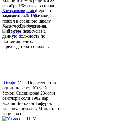
Маликисломов родился 23
октября 1986 года в городе
Гайбуллозода Х.
Первый
Худжанде в семье
заместитель председателя
служащего. В 1994 году
города
пошел в среднюю школу
ХуджандГайбуллозода
№18 города Худжанда, ...
Хайрулло назначен на
данную должность по
постановлению
Председателя города ...
Юсуфӣ У. C.
Недоступен ни
однин перевод.Юсуфӣ
Усмон Сиддиқзода 23-юми
сентябри соли 1982 дар
ноҳияи Бобоҷон Ғафуров
таваллуд шудааст. Миллаташ
тоҷик, ма...