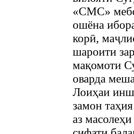
«СМС» мебош
ошёна ибора
корӣ, маҷли
шароити за
мақомоти С
оварда меша
Лоиҳаи инш
замон таҳия
аз масолеҳи
сифати бала