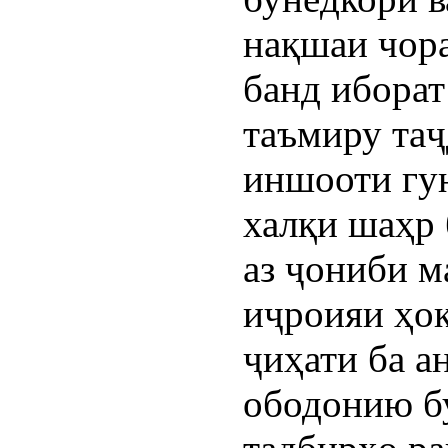
нақшаи чора
банд иборат
таъмиру таҷ
иншооти гу
халқи шаҳр 
аз ҷониби 
иҷроияи ҳо
ҷиҳати ба а
ободонию б