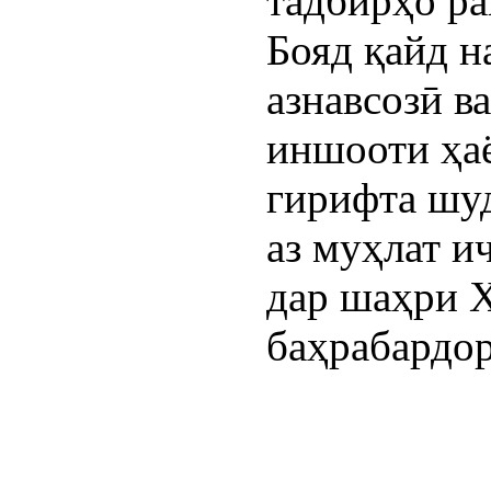
тадбирҳо ра
Бояд қайд н
азнавсозӣ в
иншооти ҳа
гирифта шуд
аз муҳлат и
дар шаҳри 
баҳрабардор