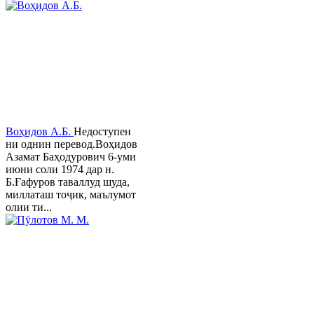
Воҳидов А.Б.
Недоступен
ни однин перевод.Воҳидов
Азамат Баҳодурович 6-уми
июни соли 1974 дар н.
Б.Ғафуров таваллуд шуда,
миллаташ тоҷик, маълумот
олии ти...