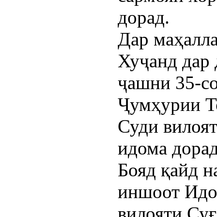
дорад.
Дар маҳалл
Хуҷанд дар 
ҷашни 35-со
Ҷумҳурии Т
Суди вилоят
идома дорад
Бояд қайд 
иншоот Идо
вилояти Су