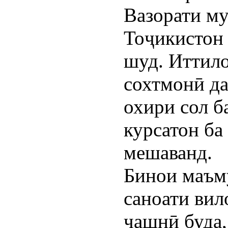
Вазорати м
Тоҷикистон
шуд. Иттило
сохтмонӣ да
охири сол б
курсатон ба
мешаванд.
Бинои маъму
саноати вил
ҷашнӣ буда,