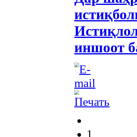
истиқбол
Истиқлол
иншоот б
1