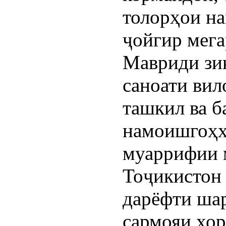
толорҳои на
ҷойгир мега
Мавриди зик
саноати вил
ташкил ва б
намоишгоҳҳ
муаррифии 
Тоҷикистон 
дарёфти ша
сармояи хо