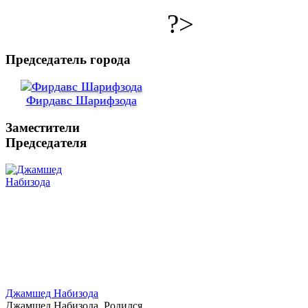
?>
Председатель города
Фирдавс Шарифзода
Заместители
Председателя
Джамшед Набизода
Джамшед Набизода. Родился