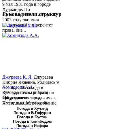
9 мая 1981 года в городе
Худжанде. По
Руководители структур
национальности таджик. В
2003 году окончил
Таджикский университет
права, биз...
Джураева К. Я.
Джураева
Кибриё Яхяевна. Родилась 9
Хомидзода А.А.
сентября 1966 года в
Руководитель аппарата
Б.Гафуровском районе, по
Обу хаво
председателя города
национальности таджичка.
Хомидзода Абдувахоб
Имеет высшее образование.
Абдумаджид родился 8
В 1997 ...
Погода в Хуҷанд
Погода в Б.Ғафуров
июня 1978 года в городе
Погода в Бустон
Худжанде. По
Погода в Конибодом
национальности...
Погода в Исфара