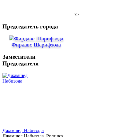
?>
Председатель города
Фирдавс Шарифзода
Заместители
Председателя
Джамшед Набизода
Джамшед Набизода. Родился