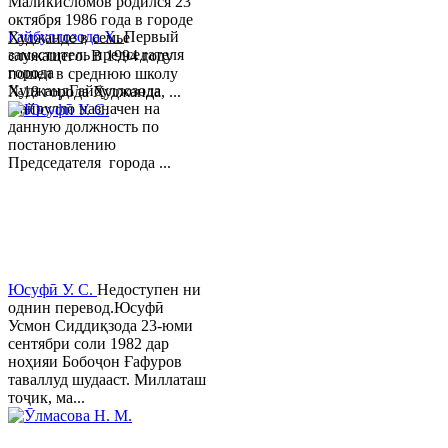
Маликисломов родился 23
октября 1986 года в городе
Гайбуллозода Х.
Первый
Худжанде в семье
заместитель председателя
служащего. В 1994 году
города
пошел в среднюю школу
ХуджандГайбуллозода
№18 города Худжанда, ...
Хайрулло назначен на
данную должность по
постановлению
Председателя города ...
Юсуфӣ У. C.
Недоступен ни
однин перевод.Юсуфӣ
Усмон Сиддиқзода 23-юми
сентябри соли 1982 дар
ноҳияи Бобоҷон Ғафуров
таваллуд шудааст. Миллаташ
тоҷик, ма...