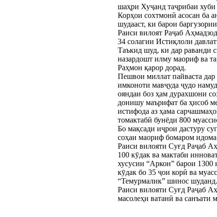
шаҳри Хуҷанд таҷрибаи хуби 
Корҳои сохтмонӣ асосан ба а
шудааст, ки барои баргузори
Раиси вилоят Раҷаб Аҳмадзо
34 солагии Истиқлоли давла
Таъкид шуд, ки дар раванди 
назардошт илму маориф ва т
Раҳмон қарор дорад.
Пешвои миллат пайваста дар
имконоти мавҷуда ҷудо намуд
ояндаи боз ҳам дурахшони со
донишу маърифат ба ҳисоб ме
истифода аз ҳама сарчашмаҳо
томактабӣ бунёди 800 муасси
Бо мақсади иҷрои дастуру с
соҳаи маориф бомаром идома
Раиси вилояти Суғд Раҷаб А
100 кӯдак ва мактаби иннова
хусусии “Аркон” барои 1300 
кӯдак бо 35 ҷои корӣ ва муа
“Темурмалик” шинос шуданд
Раиси вилояти Суғд Раҷаб Аҳ
масолеҳи ватанӣ ва санъати 