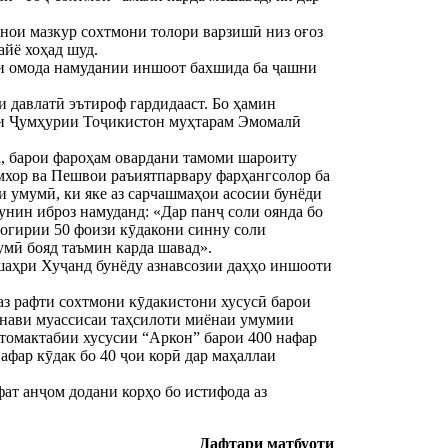
инои мазкур сохтмони толори варзишӣ низ оғоз
айё хоҳад шуд.
ти омода намудании иншоот бахшида ба ҷашни
и давлатӣ эътироф гардидааст. Бо ҳамин
нти Ҷумҳурии Тоҷикистон муҳтарам Эмомалӣ
а, барои фароҳам овардани тамоми шароиту
мхор ва Пешвои раъиятпарвару фарҳангсолор ба
и умумӣ, ки яке аз сарчашмаҳои асосии бунёди
унин иброз намуданд: «Дар панҷ соли оянда бо
рогирии 50 фоизи кӯдакони синну соли
умӣ бояд таъмин карда шавад».
шаҳри Хуҷанд бунёду азнавсозии даҳҳо иншооти
з рафти сохтмони кӯдакистони хусусӣ барои
 нави муассисаи таҳсилоти миёнаи умумии
и томактабии хусусии “Аркон” барои 400 нафар
фар кӯдак бо 40 ҷои корӣ дар маҳаллаи
ат анҷом додани корҳо бо истифода аз
Дафтари матбуоти