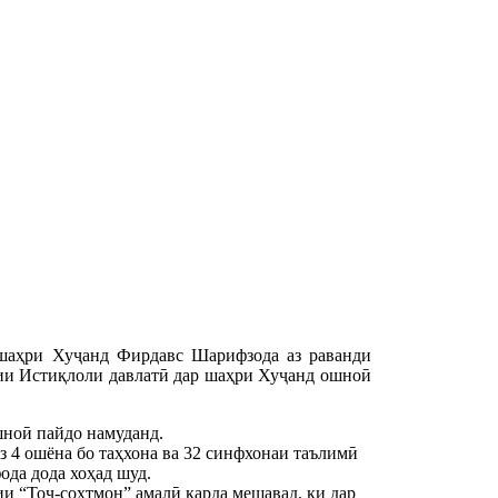
 шаҳри Хуҷанд Фирдавс Шарифзода аз раванди
гии Истиқлоли давлатӣ дар шаҳри Хуҷанд ошноӣ
шноӣ пайдо намуданд.
з 4 ошёна бо таҳхона ва 32 синфхонаи таълимӣ
фода дода хоҳад шуд.
и “Тоҷ-сохтмон” амалӣ карда мешавад, ки дар