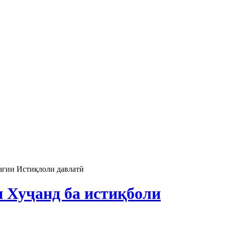
агии Истиқлоли давлатӣ
и Хуҷанд ба истиқболи