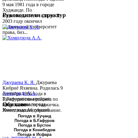
9 мая 1981 года в городе
Худжанде. По
Руководители структур
национальности таджик. В
2003 году окончил
Таджикский университет
права, биз...
Джураева К. Я.
Джураева
Кибриё Яхяевна. Родилась 9
Хомидзода А.А.
сентября 1966 года в
Руководитель аппарата
Б.Гафуровском районе, по
Обу хаво
председателя города
национальности таджичка.
Хомидзода Абдувахоб
Имеет высшее образование.
Абдумаджид родился 8
В 1997 ...
Погода в Хуҷанд
Погода в Б.Ғафуров
июня 1978 года в городе
Погода в Бустон
Худжанде. По
Погода в Конибодом
национальности...
Погода в Исфара