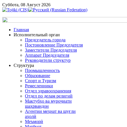
Суббота, 08 Август 2026
Главная
Исполнительный орган
Председатель города
Постоновление Председателя
Заместители Председателя
Аппарат Председателя
Руководители структур
Структура
Промышленность
Образование
Спорт и Туризм
Ремесленники
Отдел здравоохранения
Отдел по делам религий
Мактубҳо ва муроҷиати
шаҳрвандон
Агентии меҳнат ва шуғли
аҳолӣ
Меъморӣ
Матбуот