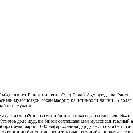
д.
Субҳи имрӯз Раиси вилояти Суғд Раҷаб Аҳмадзода ва Раиси
бунёди муассисаҳои соҳаи маориф ба истиқболи ҷашни 35 сола
пайдо намуданд.
Нахуст аз ҷараёни сохтмони бинои иловагӣ дар гимназияи №4 о
Иттилоъ дода шуд, ки бинои сохташавандаи муассисаи таълимӣ а
иборат буда, барои 1600 нафар хонанда дар ду баст сохта ба исти
Сохтмони ин бинои иловагии таълимӣ аз ҷониби ширкати ватани