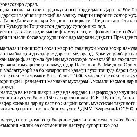
хонасозиро дорад.
нҷом расида, корҳои пардозкунӣ оғоз гардидааст. Дар паҳлӯйи б
и дарсҳои тарбияи ҷисмонӣ ва машқу тамрин шароити созгор муҳ
да ба роҳбарияти шаҳри Хуҷанд ва ширкати “Тоҷ-сохтмон” ҷиҳа
тии Ҷумҳурии Тоҷикистон дастуру супоришҳо дод.
сиёсати давлатӣ соҳаи маориф ҳамчун соҳаи афзалиятноки сиёсат
арбияи насли босаводу худшинос дар маркази диққати Президе
 масъалаи инкишофи соҳаи маориф таваҷҷуҳи хосса зоҳир намуд
ани маблағҳои дахлдорро дареғ намедоранд. Ҳамчун роҳбари ға
ҳаи маориф, аз ҷумла бунёди муассисаҳои томактабӣ ва таҳсилот
раванд, ғамхорӣ зоҳир намуда, дар Паёмашон ба Маҷлиси Олӣ ч
и маблағгузорӣ ва бо назардошти ҳадафи гузошташуда барои фа
саи таҳсилоти томактабӣ ва беш аз 1000 муассисаи таҳсилоти ум
упоришҳои Президенти мамлакат муҳтарам Эмомалӣ Раҳмон дар 
 дорад.
ҳмадзода ва Раиси шаҳри Хуҷанд Фирдавс Шарифзода ҳамчунин а
тсионии хусусӣ барои 150 нафар хонандаи ҶСК "Нуртекс, бинои
нафар хонанда дар ду баст бо 50 ҷойи корӣ, муассисаи таҳсилот
ссисаи таҳсилоти томактабии хусусии ҶДММ “Фартуна-КО” 500 на
.
мадзода ин иқдоми соҳибкоронро дастгирӣ намуда, ҷиҳати босиф
меъмории миллӣ ба сохтмончиён дастуру супоришҳо дод.