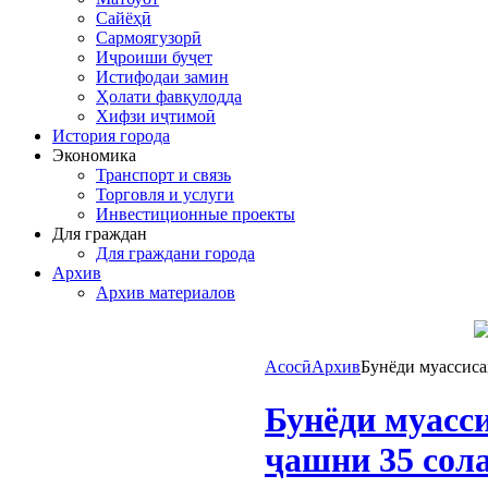
Сайёҳӣ
Сармоягузорӣ
Иҷроиши буҷет
Истифодаи замин
Ҳолати фавқулодда
Хифзи иҷтимоӣ
История города
Экономика
Транспорт и связь
Торговля и услуги
Инвестиционные проекты
Для граждан
Для граждани города
Архив
Архив материалов
Асосӣ
Архив
Бунёди муассиса
Бунёди муасс
ҷашни 35 сол