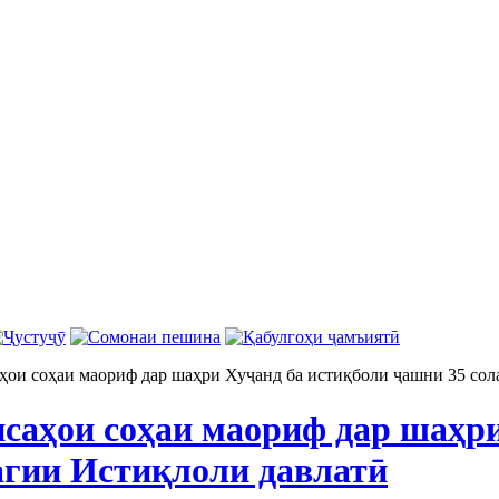
ҳои соҳаи маориф дар шаҳри Хуҷанд ба истиқболи ҷашни 35 сол
исаҳои соҳаи маориф дар шаҳр
агии Истиқлоли давлатӣ