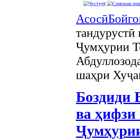
Асосӣ
Бойго
тандурустӣ 
Ҷумҳурии Т
Абдуллозода
шаҳри Хуҷа
Боздиди 
ва ҳифзи
Ҷумҳурии