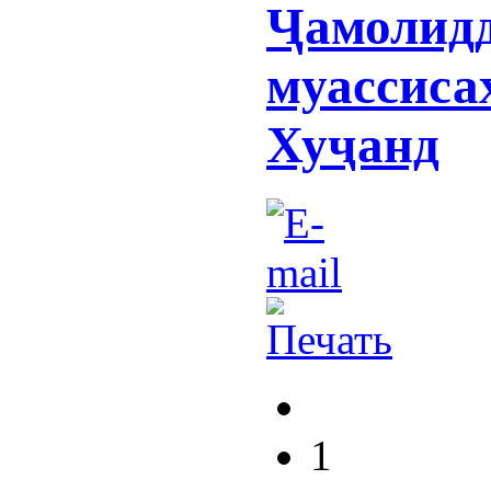
Ҷамолидд
муассиса
Хуҷанд
1