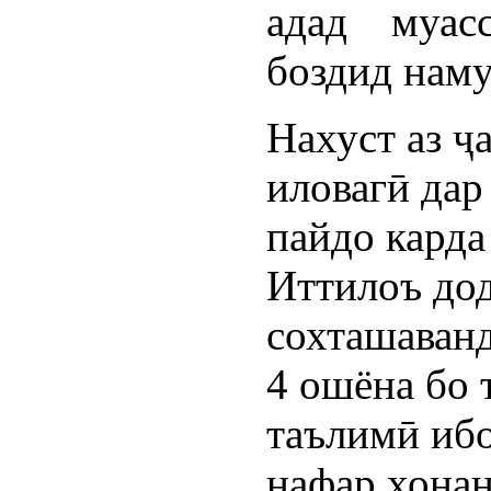
адад муас
боздид наму
Нахуст аз ҷ
иловагӣ да
пайдо карда
Иттилоъ дод
сохташаванд
4 ошёна бо 
таълимӣ ибо
нафар хонан