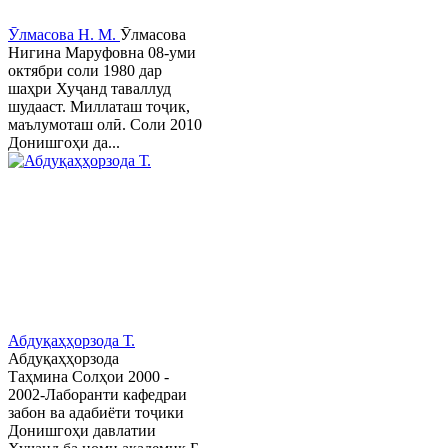
Ӯлмасова Н. М.
Ӯлмасова
Нигина Маруфовна 08-уми
октябри соли 1980 дар
шаҳри Хуҷанд таваллуд
шудааст. Миллаташ тоҷик,
маълумоташ олӣ. Соли 2010
Донишгоҳи да...
Абдуқаҳҳорзода Т.
Абдуқаҳҳорзода
Таҳмина Солҳои 2000 -
2002-Лаборанти кафедраи
забон ва адабиёти тоҷики
Донишгоҳи давлатии