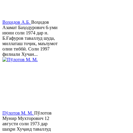
Воҳидов А.Б.
Воҳидов
Азамат Баҳодурович 6-уми
июни соли 1974 дар н.
Б.Ғафуров таваллуд шуда,
миллаташ тоҷик, маълумот
олии тиббӣ. Соли 1997
филиали Хучан...
Пӯлотов М. М.
Пўлотов
Мунир Мухторович 12
августи соли 1973 дар
шаҳри Хуҷанд таваллуд