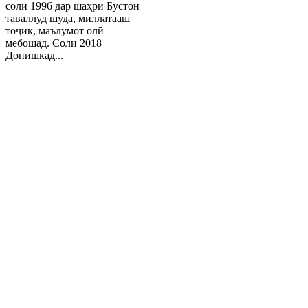
соли 1996 дар шаҳри Бӯстон
таваллуд шуда, миллатааш
тоҷик, маълумот олӣ
мебошад. Соли 2018
Донишкад...