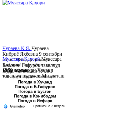
Ҷӯраева К.Я.
Ҷӯраева
Кибриё Яҳёевна 9 сентябри
Муяссара Қаҳорӣ
Муяссара
соли 1966 дар ноҳияи
Қаҳорӣ 15 октябри соли
Бобоҷон Ғафуров таваллуд
Обу хаво
1979 дар шаҳри Хуҷанд
шуда, миллаташ тоҷик,
таваллуд шудааст. Миллаташ
маълумот олӣ мебошад.
тоҷик. Маълумот олӣ. Соли
Соли 1997 Донишг...
Погода в Хуҷанд
Погода в Б.Ғафуров
2002 Донишгоҳи давлатии
Погода в Бустон
Хуҷанд ба...
Погода в Конибодом
Погода в Исфара