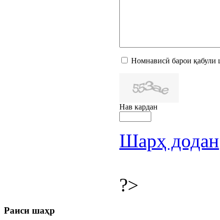
Номнависӣ барои қабули 
Нав кардан
Шарҳ додан
?>
Раиси шаҳр