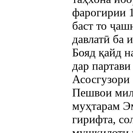
фарогирии 1
баст то ҷаш
давлатӣ ба 
Бояд қайд н
дар партави
Асосгузори 
Пешвои мил
муҳтарам Э
гирифта, со
мушкилоти 