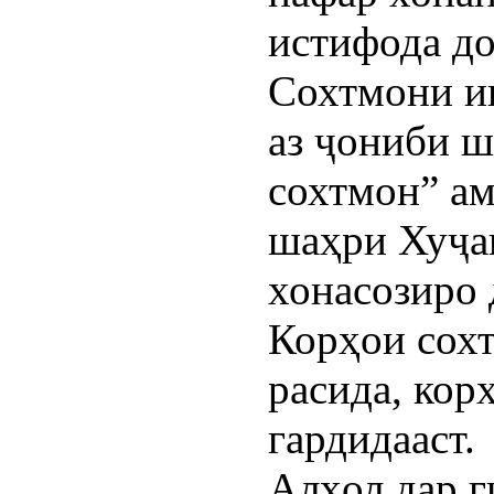
истифода до
Сохтмони и
аз ҷониби ш
сохтмон” ам
шаҳри Хуҷа
хонасозиро 
Корҳои сохт
расида, кор
гардидааст.
Алҳол дар 