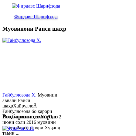
Фирдавс Шарифзода
Муовинони Раиси шаҳр
Ғайбуллозода Х.
Муовини
аввали Раиси
шаҳрХайруллоÂ
Ғайбуллозода бо қарори
Роҳбарони сохторҳо
Раиси шаҳр таҳти №281 аз 2
июни соли 2016 муовини
якуми Раиси шаҳри Хуҷанд
таъин ...