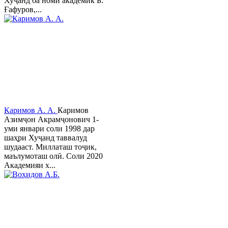
Хуҷанд ба номи академик Б.
Ғафуров,...
Каримов А. А.
Каримов
Азимҷон Акрамҷонович 1-
уми январи соли 1998 дар
шаҳри Хуҷанд таввалуд
шудааст. Миллаташ тоҷик,
маълумоташ олӣ. Соли 2020
Академияи х...