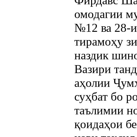
Фирдавс Ша
омодагии м
№12 ва 28-и
тирамоҳу зи
наздик шин
Вазири танд
аҳолии Ҷум
суҳбат бо р
таълимии н
қоидаҳои бе