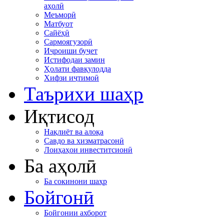
аҳолӣ
Меъморӣ
Матбуот
Сайёҳӣ
Сармоягузорӣ
Иҷроиши буҷет
Истифодаи замин
Ҳолати фавқулодда
Хифзи иҷтимоӣ
Таърихи шаҳр
Иқтисод
Нақлиёт ва алоқа
Савдо ва хизматрасонӣ
Лоиҳаҳои инвеститсионӣ
Ба аҳолӣ
Ба сокинони шаҳр
Бойгонӣ
Бойгонии ахборот