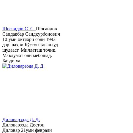
Шосаидов С. С.
Шосаидов
Саидакбар Саидқурбонович
10-уми октябри соли 1993
дар шаҳри Бўстон таваллуд
шудааст. Миллаташ тоҷик.
Маълумот олӣ мебошад.
Баъди ха...
Диловарзода Д. Д.
Диловарзода Достон
Диловар 21уми феврали