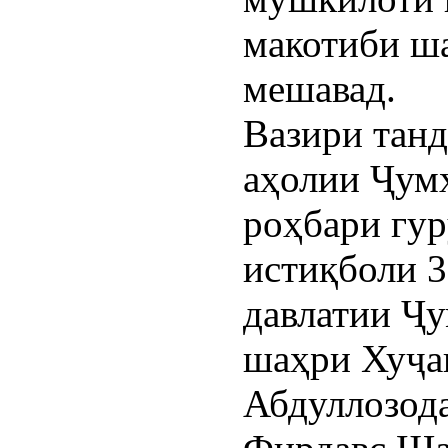
макотиби ша
мешавад.
Вазири танд
аҳолии Ҷум
роҳбари гур
истиқболи 3
давлатии Ҷ
шаҳри Хуҷа
Абдуллозода