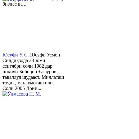
бизнес ва ...
Юсуфӣ У. C.
Юсуфӣ Усмон
Сиддиқзода 23-юми
сентябри соли 1982 дар
ноҳияи Бобоҷон Ғафуров
таваллуд шудааст. Миллаташ
тоҷик, маълумоташ олӣ.
Соли 2005 Дони...