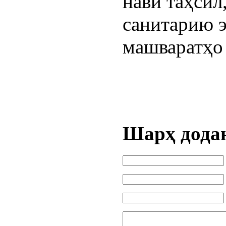
нави таҳсил
санитарию 
машваратҳо
Шарҳ дода