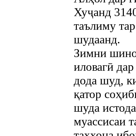
Хуҷанд 3140
таълиму тар
шудаанд.
Зимни шино
иловагӣ дар
дода шуд, к
қатор соҳиб
шуда истода
муассисаи т
таҳхона ибо