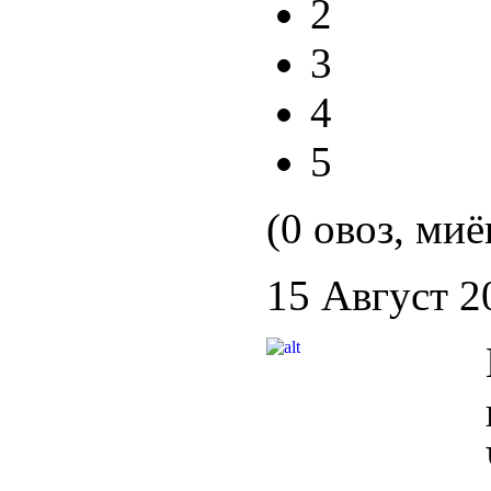
2
3
4
5
(0 овоз, миё
15 Август 2