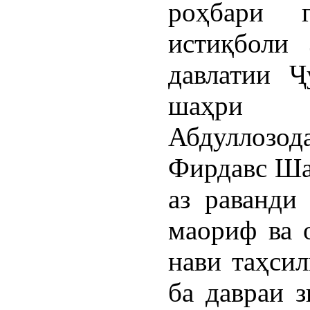
роҳбари 
истиқболи 
давлатии Ҷ
шаҳри Х
Абдуллозод
Фирдавс Ша
аз раванди
маориф ва 
нави таҳсил
ба давраи з