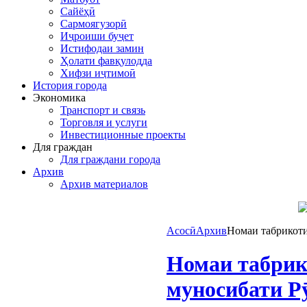
Сайёҳӣ
Сармоягузорӣ
Иҷроиши буҷет
Истифодаи замин
Ҳолати фавқулодда
Хифзи иҷтимоӣ
История города
Экономика
Транспорт и связь
Торговля и услуги
Инвестиционные проекты
Для граждан
Для граждани города
Архив
Архив материалов
Асосӣ
Архив
Номаи табрикот
Номаи табрик
муносибати Р