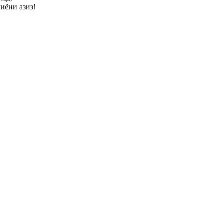
иёни азиз!