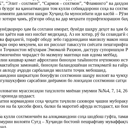
К”, “Элит - сохтмон”, “Сармоя – сохтмон”, “Фламинго” ва даҳҳои 
 бузург ва қаноатмандии том кулли собиқадорони соҳа ва сохт
имияти давлатии шаҳри Хуҷанд ба муносибати иди касбӣ – Рўзи
у хотири ҷамъ, рўзгори обод ва дар меҳнати пурифтихорашон б
нёдкориро ҳам ба сохтани иморат, бунёди шаҳру деҳот ва ҳам б
и ҳаёти нав низ нисбат медиҳанд. Аз ин хотир, рў ба созандагӣ
а фарҳангӣ, торафт ободу зебо гардонидани манзилу макон ниш
кри онро мекунем, ки ин рисолат тавассути сиёсати пешгирифт
и Тоҷикистон мўҳтарам Эмомалӣ Раҳмон, дастуру супоришҳои Р
тмончиёни чирадаст бо мазмуну мантиқи нав идома меёбад.
лии кишвар қомат афрохтани биноҳои таъйиноти иҷтимоию истеҳ
мактабҳои замонавӣ, биноҳои баландошёнаи истиқоматӣ ва ғайра,
и авлоду аҷдоди сарбаланди миллати тоҷик мебошанд.
мандони ширкатҳои бонуфузи сохтмонии шаҳру вилоят ва ҷумҳур
лгулшукуфию сарсабзии диёрамон бо лоиҳаҳои сохтмонии сатҳи 
ловагии муассисаҳои таҳсилоти миёнаи умумии №№4, 7, 14, 26 
гаронида шудааст.
натии кормандони соҳа ҷиҳати таҷлили сазовори ҷашни мубораку
н на ба ҳисоби фоиз, балки ба маротиб афзуда истодааст, ки б
ба кулли сохтмончиён ва алоқамандони соҳа шодбош гуфта, тама
мурии вилояти Суғд – Хуҷанди бостонӣ пешрафтаву муваффақтар
над.