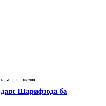
 кормандони сохтмон
давс Шарифзода ба