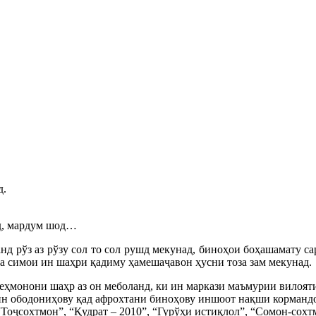
д.
д, мардум шод…
д рўз аз рўзу сол то сол рушд мекунад, биноҳои боҳашамату с
а симои ин шаҳри қадиму ҳамешаҷавон ҳусни тоза зам мекунад.
ҳмонони шаҳр аз он меболанд, ки ин маркази маъмурии вилояти
ин ободониҳову қад афрохтани биноҳову иншоот нақши кормандо
Тоҷсохтмон”, “Қудрат – 2010”, “Гурўҳи истиқлол”, “Сомон-сохтм