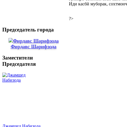
Иди касбӣ муборак, сохтмонч
?>
Председатель города
Фирдавс Шарифзода
Заместители
Председателя
Джамшед Набизода