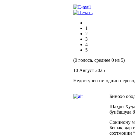
1
2
3
4
5
(0 голоса, среднее 0 из 5)
10 Август 2025
Недоступен ни однин перево
Биноҳо обо
Шаҳри Хуҷан
бунёдшуда б
Сокинону ме
Бешак, дар 
сохтмонии “