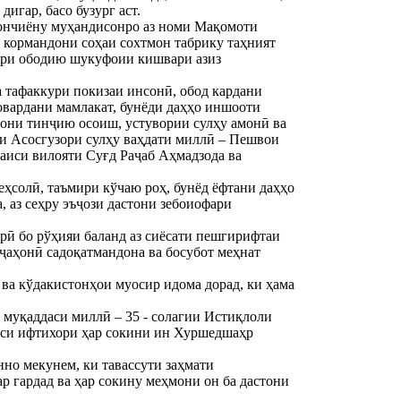
дигар, басо бузург аст.
мончиёну муҳандисонро аз номи Мақомоти
 кормандони соҳаи сохтмон табрику таҳният
аҳри ободию шукуфоии кишвари азиз
а тафаккури покизаи инсонӣ, обод кардани
 овардани мамлакат, бунёди даҳҳо иншооти
они тинҷию осоиш, устувории сулҳу амонӣ ва
аи Асосгузори сулҳу ваҳдати миллӣ – Пешвои
аиси вилояти Суғд Раҷаб Аҳмадзода ва
солӣ, таъмири кўчаю роҳ, бунёд ёфтани даҳҳо
 аз сеҳру эъҷози дастони зебоиофари
ӣ бо рўҳияи баланд аз сиёсати пешгирифтаи
ҷаҳонӣ садоқатмандона ва босубот меҳнат
ва кўдакистонҳои муосир идома дорад, ки ҳама
 муқаддаси миллӣ – 35 - солагии Истиқлоли
оиси ифтихори ҳар сокини ин Хуршедшаҳр
нно мекунем, ки тавассути заҳмати
 гардад ва ҳар сокину меҳмони он ба дастони