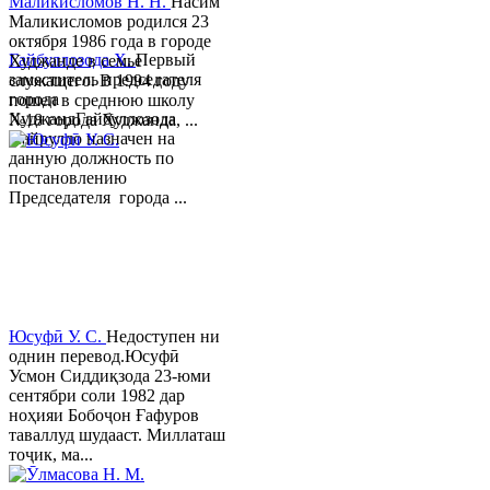
Маликисломов Н. Н.
Насим
Маликисломов родился 23
октября 1986 года в городе
Гайбуллозода Х.
Первый
Худжанде в семье
заместитель председателя
служащего. В 1994 году
города
пошел в среднюю школу
ХуджандГайбуллозода
№18 города Худжанда, ...
Хайрулло назначен на
данную должность по
постановлению
Председателя города ...
Юсуфӣ У. C.
Недоступен ни
однин перевод.Юсуфӣ
Усмон Сиддиқзода 23-юми
сентябри соли 1982 дар
ноҳияи Бобоҷон Ғафуров
таваллуд шудааст. Миллаташ
тоҷик, ма...