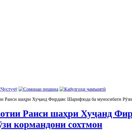
ии Раиси шаҳри Хуҷанд Фирдавс Шарифзода ба муносибати Рӯзи
отии Раиси шаҳри Хуҷанд Фир
ӯзи кормандони сохтмон