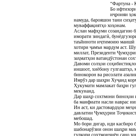
“Фартуна - 
Бо ифтихори
иҷроияи ҳок
намуда, барояшон тани сиҳат
муваффақиятҳо хоҳонам.
Аслан мафҳуми созандагию бу
иморати зиндагӣ, бунёдгузори
таъйиноти иҷтимоию маишӣ в
хотири ҷамъи мардум аст. Шу
миллат, Президенти Ҷумҳури
заҳматҳои ватандўстонаи сох
Давоми солҳои соҳибистиқло
иншоот, хиёбону гулгаштҳо, 
бинокорон ва рисолати азали
Имрўз дар шаҳри Хуҷанд кор
Ҳукумати мамлакат баҳри гу
мекунанд.
Дар шаҳр сохтмони биноҳои и
ба манфиати насли наврас ни
Ин аст, ки дастовардҳои меҳ
давлатии Ҷумҳурии Тоҷикисто
мебошад.
Мо бори дигар, иди касбиро 
шабонарўзии онон шаҳри маъ
гулкори сохтмончиён сано хо