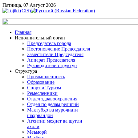
Пятница, 07 Август 2026
Главная
Исполнительный орган
Председатель города
Постоновление Председателя
Заместители Председателя
Аппарат Председателя
Руководители структур
Структура
Промышленность
Образование
Спорт и Туризм
Ремесленники
Отдел здравоохранения
Отдел по делам религий
Мактубҳо ва муроҷиати
шаҳрвандон
Агентии меҳнат ва шуғли
аҳолӣ
Меъморӣ
Матбуот