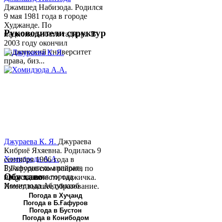
Джамшед Набизода. Родился
9 мая 1981 года в городе
Худжанде. По
Руководители структур
национальности таджик. В
2003 году окончил
Таджикский университет
права, биз...
Джураева К. Я.
Джураева
Кибриё Яхяевна. Родилась 9
Хомидзода А.А.
сентября 1966 года в
Руководитель аппарата
Б.Гафуровском районе, по
Обу хаво
председателя города
национальности таджичка.
Хомидзода Абдувахоб
Имеет высшее образование.
Абдумаджид родился 8
В 1997 ...
Погода в Хуҷанд
Погода в Б.Ғафуров
июня 1978 года в городе
Погода в Бустон
Худжанде. По
Погода в Конибодом
национальности...