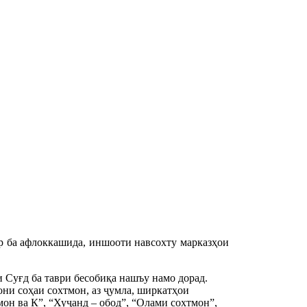
ар ба афлоккашида, иншооти навсохту марказҳои
 Суғд ба таври бесобиқа нашъу намо дорад.
ни соҳаи сохтмон, аз ҷумла, ширкатҳои
он ва К”, “Хуҷанд – обод”, “Олами сохтмон”,