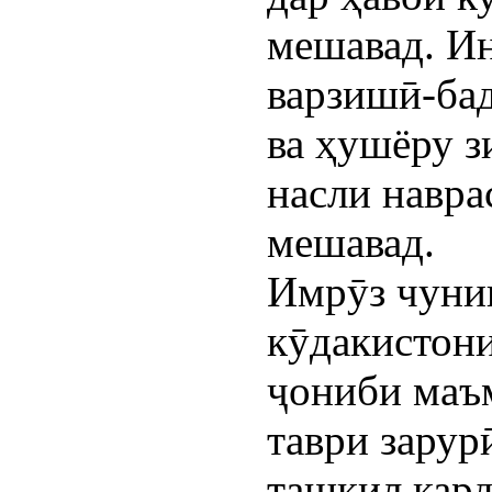
мешавад. И
варзишӣ-ба
ва ҳушёру з
насли навра
мешавад.
Имрӯз чуни
кӯдакистон
ҷониби маъ
таври зарур
ташкил кард