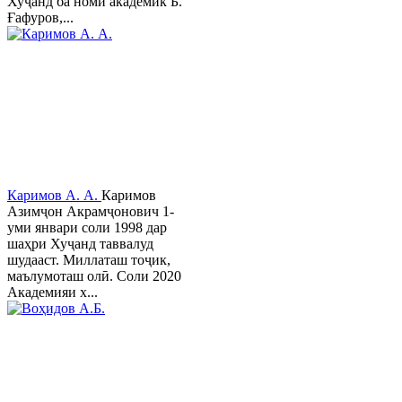
Хуҷанд ба номи академик Б.
Ғафуров,...
Каримов А. А.
Каримов
Азимҷон Акрамҷонович 1-
уми январи соли 1998 дар
шаҳри Хуҷанд таввалуд
шудааст. Миллаташ тоҷик,
маълумоташ олӣ. Соли 2020
Академияи х...