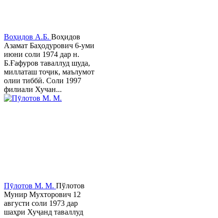
Воҳидов А.Б.
Воҳидов
Азамат Баҳодурович 6-уми
июни соли 1974 дар н.
Б.Ғафуров таваллуд шуда,
миллаташ тоҷик, маълумот
олии тиббӣ. Соли 1997
филиали Хучан...
Пӯлотов М. М.
Пўлотов
Мунир Мухторович 12
августи соли 1973 дар
шаҳри Хуҷанд таваллуд