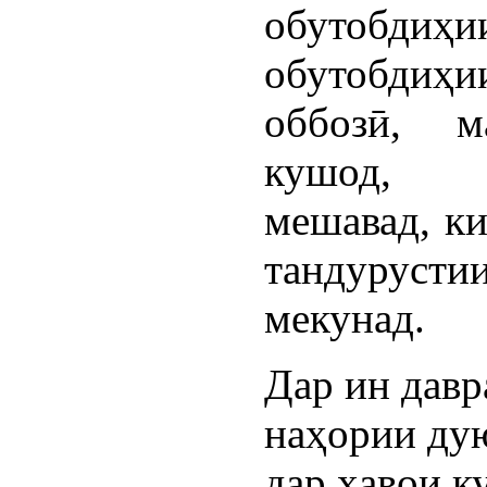
обутобди
обутобдиҳи
оббозӣ, м
кушод, с
мешавад, к
тандурус
мекунад.
Дар ин давр
наҳории дую
дар ҳавои к