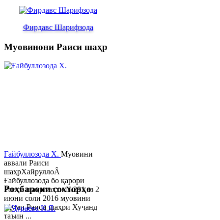
Фирдавс Шарифзода
Муовинони Раиси шаҳр
Ғайбуллозода Х.
Муовини
аввали Раиси
шаҳрХайруллоÂ
Ғайбуллозода бо қарори
Роҳбарони сохторҳо
Раиси шаҳр таҳти №281 аз 2
июни соли 2016 муовини
якуми Раиси шаҳри Хуҷанд
таъин ...