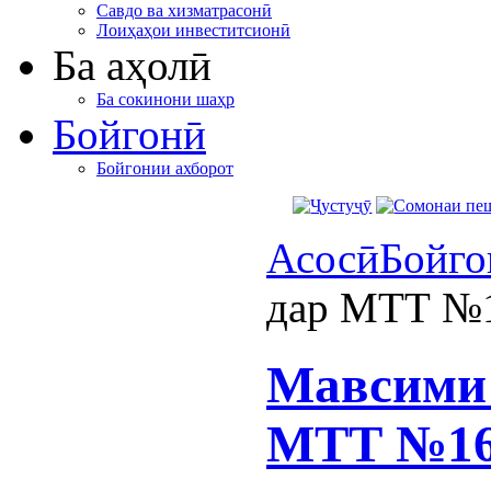
Савдо ва хизматрасонӣ
Лоиҳаҳои инвеститсионӣ
Ба аҳолӣ
Ба сокинони шаҳр
Бойгонӣ
Бойгонии ахборот
Асосӣ
Бойго
дар МТТ №1
Мавсими 
МТТ №16