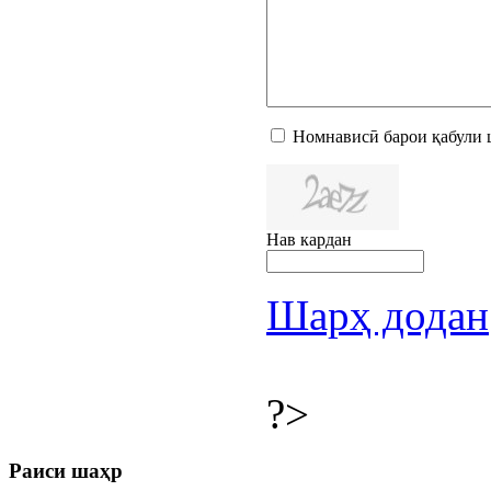
Номнависӣ барои қабули 
Нав кардан
Шарҳ додан
?>
Раиси шаҳр