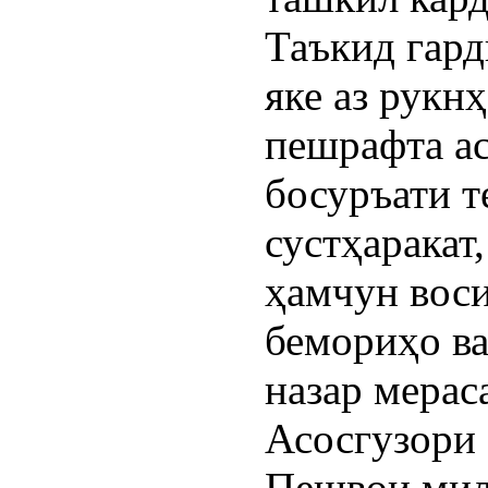
Таъкид гард
яке аз рукн
пешрафта ас
босуръати т
сустҳаракат
ҳамчун воси
бемориҳо ва
назар мерас
Асосгузори 
Пешвои мил