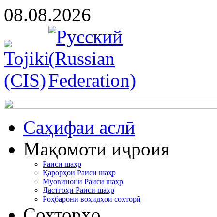
08.08.2026
Cаҳифаи аслӣ
Мақомоти иҷроия
Раиси шаҳр
Қарорҳои Раиси шаҳр
Муовинони Раиси шаҳр
Дастгоҳи Раиси шаҳр
Роҳбарони воҳидҳои сохторӣ
Сохторҳо