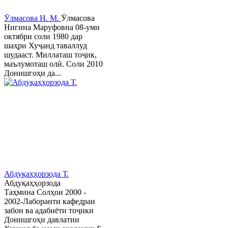
Ӯлмасова Н. М.
Ӯлмасова
Нигина Маруфовна 08-уми
октябри соли 1980 дар
шаҳри Хуҷанд таваллуд
шудааст. Миллаташ тоҷик,
маълумоташ олӣ. Соли 2010
Донишгоҳи да...
Абдуқаҳҳорзода Т.
Абдуқаҳҳорзода
Таҳмина Солҳои 2000 -
2002-Лаборанти кафедраи
забон ва адабиёти тоҷики
Донишгоҳи давлатии