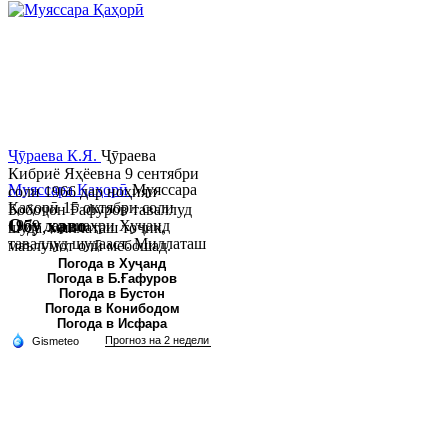
Ҷӯраева К.Я.
Ҷӯраева
Кибриё Яҳёевна 9 сентябри
Муяссара Қаҳорӣ
Муяссара
соли 1966 дар ноҳияи
Қаҳорӣ 15 октябри соли
Бобоҷон Ғафуров таваллуд
Обу хаво
1979 дар шаҳри Хуҷанд
шуда, миллаташ тоҷик,
таваллуд шудааст. Миллаташ
маълумот олӣ мебошад.
тоҷик. Маълумот олӣ. Соли
Соли 1997 Донишг...
Погода в Хуҷанд
Погода в Б.Ғафуров
2002 Донишгоҳи давлатии
Погода в Бустон
Хуҷанд ба...
Погода в Конибодом
Погода в Исфара