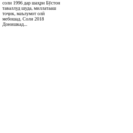
соли 1996 дар шаҳри Бӯстон
таваллуд шуда, миллатааш
тоҷик, маълумот олӣ
мебошад. Соли 2018
Донишкад...