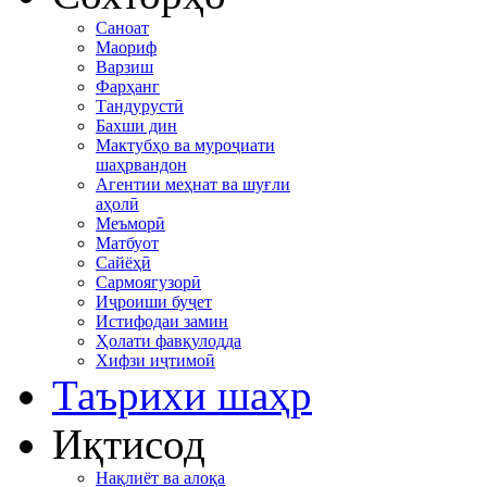
Саноат
Маориф
Варзиш
Фарҳанг
Тандурустӣ
Бахши дин
Мактубҳо ва муроҷиати
шаҳрвандон
Агентии меҳнат ва шуғли
аҳолӣ
Меъморӣ
Матбуот
Сайёҳӣ
Сармоягузорӣ
Иҷроиши буҷет
Истифодаи замин
Ҳолати фавқулодда
Хифзи иҷтимоӣ
Таърихи шаҳр
Иқтисод
Нақлиёт ва алоқа