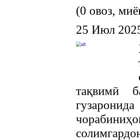
(0 овоз, миё
25 Июл 202
тақвимӣ б
гузаронида
чорабиниҳо
солимга