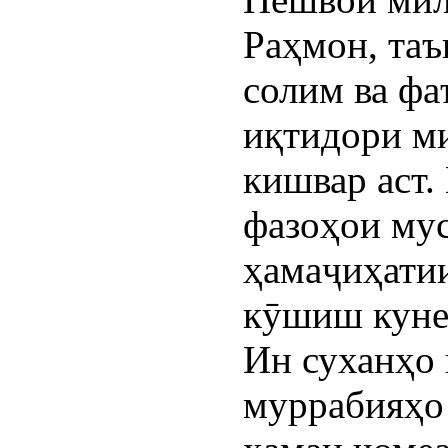
Раҳмон, таъ
солим ва фа
иқтидори м
кишвар аст.
фазоҳои му
ҳамаҷиҳатии
кӯшиш куне
Ин суханҳо 
муррабияҳо 