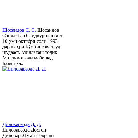
Шосаидов С. С.
Шосаидов
Саидакбар Саидқурбонович
10-уми октябри соли 1993
дар шаҳри Бўстон таваллуд
шудааст. Миллаташ тоҷик.
Маълумот олӣ мебошад.
Баъди ха...
Диловарзода Д. Д.
Диловарзода Достон
Диловар 21уми феврали