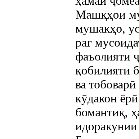
ҳамаи ҷомеа
Машқҳои му
мушакҳо, ус
раг мусоида
фаъолияти ҷ
қобилияти б
ва тобоварӣ
кӯдакон ёрӣ
бомантиқ, ҳ
идоракунии 