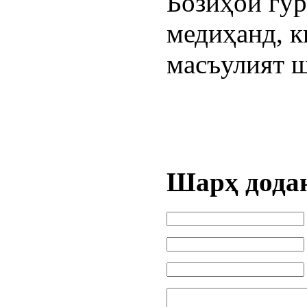
Бозиҳои гур
медиҳанд, к
масъулият 
Шарҳ дода