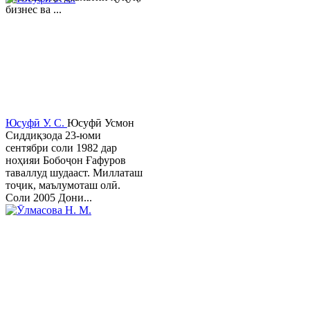
бизнес ва ...
Юсуфӣ У. C.
Юсуфӣ Усмон
Сиддиқзода 23-юми
сентябри соли 1982 дар
ноҳияи Бобоҷон Ғафуров
таваллуд шудааст. Миллаташ
тоҷик, маълумоташ олӣ.
Соли 2005 Дони...