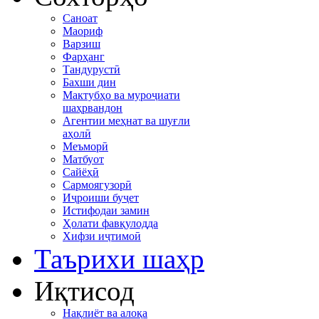
Саноат
Маориф
Варзиш
Фарҳанг
Тандурустӣ
Бахши дин
Мактубҳо ва муроҷиати
шаҳрвандон
Агентии меҳнат ва шуғли
аҳолӣ
Меъморӣ
Матбуот
Сайёҳӣ
Сармоягузорӣ
Иҷроиши буҷет
Истифодаи замин
Ҳолати фавқулодда
Хифзи иҷтимоӣ
Таърихи шаҳр
Иқтисод
Нақлиёт ва алоқа