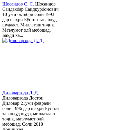
Шосаидов С. С.
Шосаидов
Саидакбар Саидқурбонович
10-уми октябри соли 1993
дар шаҳри Бўстон таваллуд
шудааст. Миллаташ тоҷик.
Маълумот олӣ мебошад.
Баъди ха...
Диловарзода Д. Д.
Диловарзода Достон
Диловар 21уми феврали
соли 1996 дар шаҳри Бӯстон
таваллуд шуда, миллатааш
тоҷик, маълумот олӣ
мебошад. Соли 2018
Донишкад...