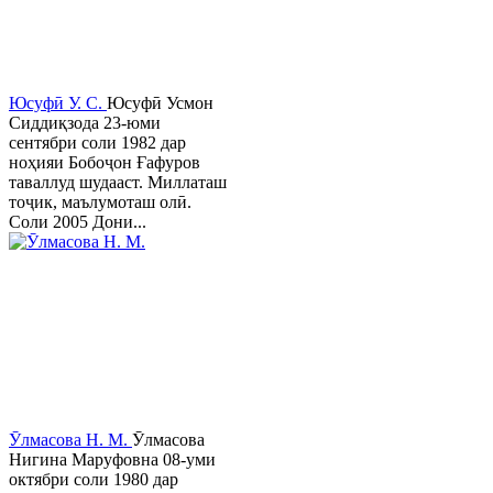
Юсуфӣ У. C.
Юсуфӣ Усмон
Сиддиқзода 23-юми
сентябри соли 1982 дар
ноҳияи Бобоҷон Ғафуров
таваллуд шудааст. Миллаташ
тоҷик, маълумоташ олӣ.
Соли 2005 Дони...
Ӯлмасова Н. М.
Ӯлмасова
Нигина Маруфовна 08-уми
октябри соли 1980 дар