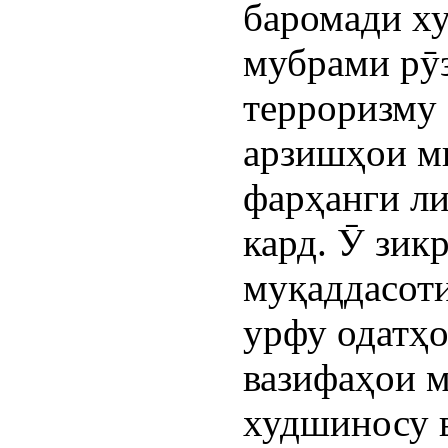
баромади ху
мубрами рӯз
терроризму 
арзишҳои ми
фарҳанги ли
кард. Ӯ зик
муқаддасоти
урфу одатҳо
вазифаҳои 
худшиносу 