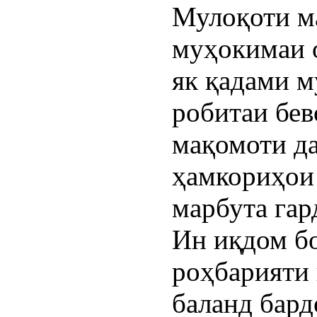
Мулоқоти ма
муҳокимаи о
як қадами м
робитаи бев
мақомоти да
ҳамкориҳои
марбута гар
Ин иқдом бо
роҳбарияти
баланд бар