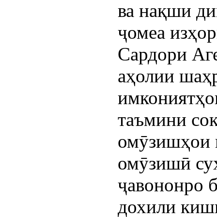
ва нақши ди
ҷомеа изҳор
Сардори Аг
аҳолии шаҳр
имкониятҳо
таъмини сок
омӯзишҳои к
омӯзишӣ су
ҷавононро б
дохили кишв