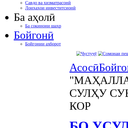
Савдо ва хизматрасонӣ
Лоиҳаҳои инвеститсионӣ
Ба аҳолӣ
Ба сокинони шаҳр
Бойгонӣ
Бойгонии ахборот
Асосӣ
Бойго
"МАҲАЛЛА
СУЛҲУ СУ
КОР
БО УСУ