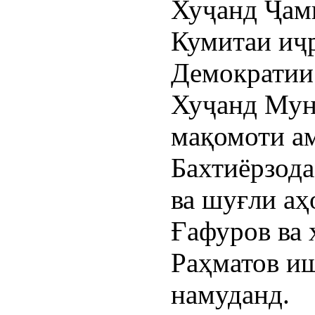
Хуҷанд Ҷам
Кумитаи иҷ
Демократии
Хуҷанд Мун
мақомоти а
Бахтиёрзода
ва шуғли аҳ
Ғафуров ва
Раҳматов и
намуданд.