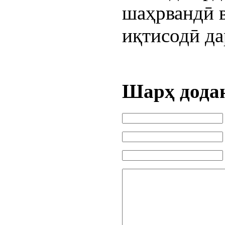
шаҳрвандӣ в
иқтисодӣ да
Шарҳ дода