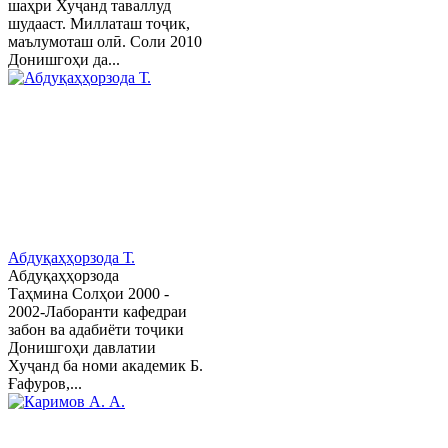
шаҳри Хуҷанд таваллуд
шудааст. Миллаташ тоҷик,
маълумоташ олӣ. Соли 2010
Донишгоҳи да...
Абдуқаҳҳорзода Т.
Абдуқаҳҳорзода
Таҳмина Солҳои 2000 -
2002-Лаборанти кафедраи
забон ва адабиёти тоҷики
Донишгоҳи давлатии
Хуҷанд ба номи академик Б.
Ғафуров,...