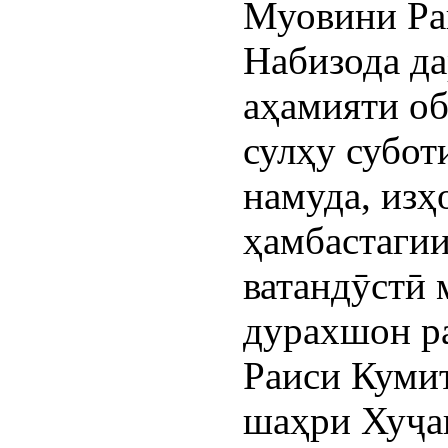
Муовини Ра
Набизода да
аҳамияти об
сулҳу субот
намуда, изҳ
ҳамбастагии
ватандӯстӣ 
дурахшон р
Раиси Куми
шаҳри Хуҷа