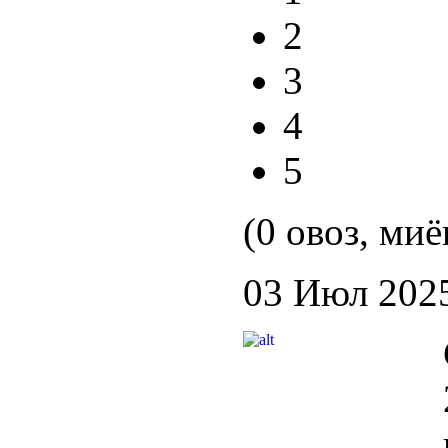
2
3
4
5
(0 овоз, миё
03 Июл 202