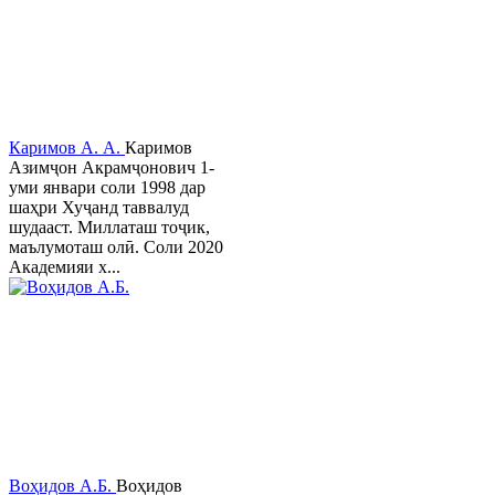
Каримов А. А.
Каримов
Азимҷон Акрамҷонович 1-
уми январи соли 1998 дар
шаҳри Хуҷанд таввалуд
шудааст. Миллаташ тоҷик,
маълумоташ олӣ. Соли 2020
Академияи х...
Воҳидов А.Б.
Воҳидов