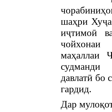
чорабиниҳ
шаҳри Хуҷа
иҷтимоӣ в
чойхонаи
маҳаллаи Ҷ
судманди 
давлатӣ бо 
гардид.
Дар мулоқо