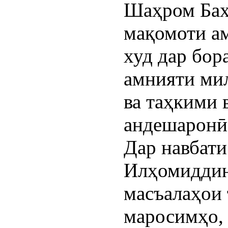
Шаҳром Бах
мақомоти а
худ дар бор
амнияти ми
ва таҳкими 
андешаронӣ 
Дар навбати
Илҳомиддин
масъалаҳои 
маросимҳо,