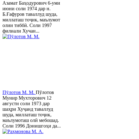
Азамат Баҳодурович 6-уми
июни соли 1974 дар н.
Б.Ғафуров таваллуд шуда,
миллаташ тоҷик, маълумот
олии тиббӣ. Соли 1997
филиали Хучан...
Пӯлотов М. М.
Пўлотов
Мунир Мухторович 12
августи соли 1973 дар
шаҳри Хуҷанд таваллуд
шуда, миллаташ тоҷик,
маълумоташ олӣ мебошад.
Соли 1996 Донишгоҳи да...