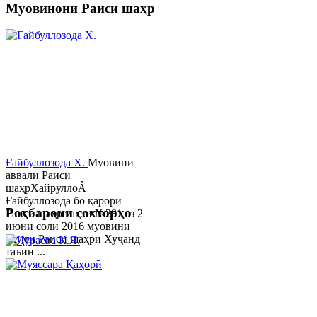
Муовинони Раиси шаҳр
Ғайбуллозода Х.
Муовини
аввали Раиси
шаҳрХайруллоÂ
Ғайбуллозода бо қарори
Роҳбарони сохторҳо
Раиси шаҳр таҳти №281 аз 2
июни соли 2016 муовини
якуми Раиси шаҳри Хуҷанд
таъин ...