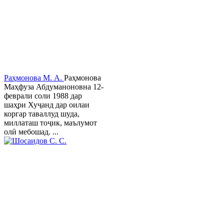
Раҳмонова М. А.
Раҳмонова
Маҳфуза Абдуманоновна 12-
феврали соли 1988 дар
шаҳри Хуҷанд дар оилаи
коргар таваллуд шуда,
миллаташ тоҷик, маълумот
олӣ мебошад. ...