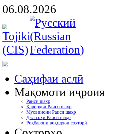
06.08.2026
Cаҳифаи аслӣ
Мақомоти иҷроия
Раиси шаҳр
Қарорҳои Раиси шаҳр
Муовинони Раиси шаҳр
Дастгоҳи Раиси шаҳр
Роҳбарони воҳидҳои сохторӣ
Сохторҳо