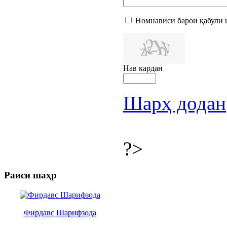
Номнависӣ барои қабули 
Нав кардан
Шарҳ додан
?>
Раиси шаҳр
Фирдавс Шарифзода