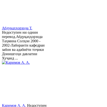
Абдуқаҳҳорзода Т.
Недоступен ни однин
перевод.Абдуқаҳҳорзода
Таҳмина Солҳои 2000 -
2002-Лаборанти кафедраи
забон ва адабиёти тоҷики
Донишгоҳи давлатии
Хуҷанд ...
Каримов А. А.
Недоступен