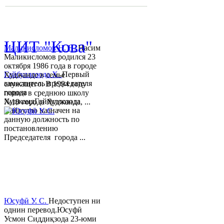
© 2013-2018 Разработчик и 
ЦИТ "Кова"
Маликисломов Н. Н.
Насим
Маликисломов родился 23
октября 1986 года в городе
Гайбуллозода Х.
Первый
Худжанде в семье
заместитель председателя
служащего. В 1994 году
города
пошел в среднюю школу
ХуджандГайбуллозода
№18 города Худжанда, ...
Хайрулло назначен на
данную должность по
постановлению
Председателя города ...
Юсуфӣ У. C.
Недоступен ни
однин перевод.Юсуфӣ
Усмон Сиддиқзода 23-юми