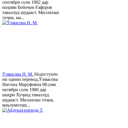
сентябри соли 1982 дар
ноҳияи Бобоҷон Ғафуров
таваллуд шудааст. Миллаташ
тоҷик, ма...
Ӯлмасова Н. М.
Недоступен
ни однин перевод.Ӯлмасова
Нигина Маруфовна 08-уми
октябри соли 1980 дар
шаҳри Хуҷанд таваллуд
шудааст. Миллаташ тоҷик,
маълумоташ...