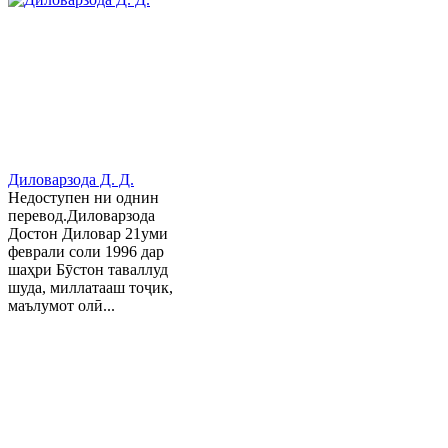
Диловарзода Д. Д.
Недоступен ни однин
перевод.Диловарзода
Достон Диловар 21уми
феврали соли 1996 дар
шаҳри Бӯстон таваллуд
шуда, миллатааш тоҷик,
маълумот олӣ...