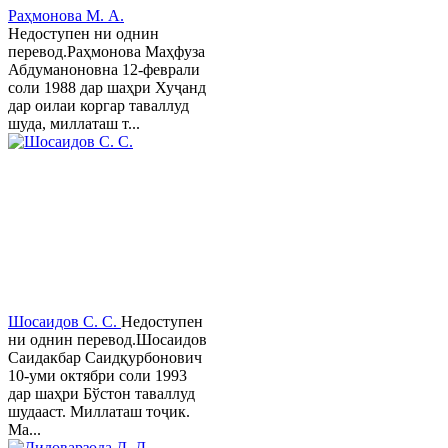
Раҳмонова М. А.
Недоступен ни однин
перевод.Раҳмонова Маҳфуза
Абдуманоновна 12-феврали
соли 1988 дар шаҳри Хуҷанд
дар оилаи коргар таваллуд
шуда, миллаташ т...
Шосаидов С. С.
Недоступен
ни однин перевод.Шосаидов
Саидакбар Саидқурбонович
10-уми октябри соли 1993
дар шаҳри Бўстон таваллуд
шудааст. Миллаташ тоҷик.
Ма...