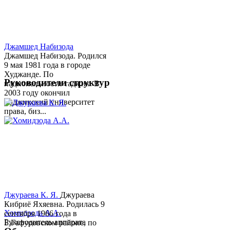
Джамшед Набизода
Джамшед Набизода. Родился
9 мая 1981 года в городе
Худжанде. По
Руководители структур
национальности таджик. В
2003 году окончил
Таджикский университет
права, биз...
Джураева К. Я.
Джураева
Кибриё Яхяевна. Родилась 9
Хомидзода А.А.
сентября 1966 года в
Руководитель аппарата
Б.Гафуровском районе, по