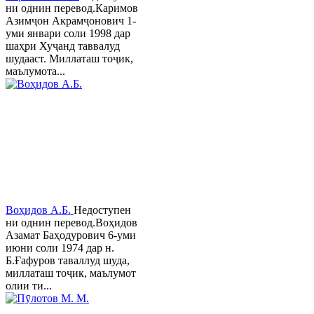
ни однин перевод.Каримов
Азимҷон Акрамҷонович 1-
уми январи соли 1998 дар
шаҳри Хуҷанд таввалуд
шудааст. Миллаташ тоҷик,
маълумота...
Воҳидов А.Б.
Недоступен
ни однин перевод.Воҳидов
Азамат Баҳодурович 6-уми
июни соли 1974 дар н.
Б.Ғафуров таваллуд шуда,
миллаташ тоҷик, маълумот
олии ти...