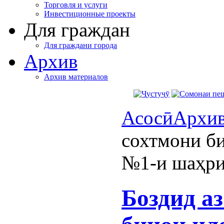
Торговля и услуги
Инвестиционные проекты
Для граждан
Для граждани города
Архив
Архив материалов
Асосӣ
Архи
сохтмони б
№1-и шаҳри
Боздид а