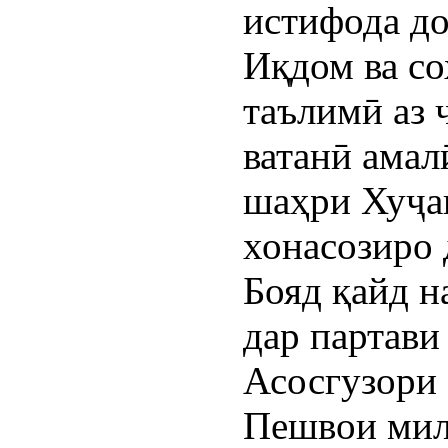
истифода до
Иқдом ва со
таълимӣ аз 
ватанӣ амал
шаҳри Хуҷа
хонасозиро 
Бояд қайд н
дар партави
Асосгузори 
Пешвои мил