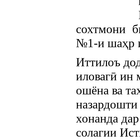
сохтмони б
№1-и шаҳр 
Иттилоъ дод
иловагӣ ин 
ошёна ва та
назардошти
хонанда дар
солагии Ист