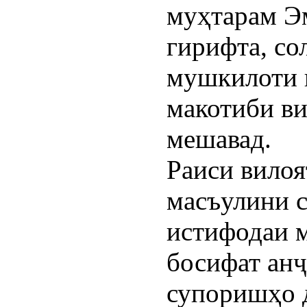
муҳтарам Э
гирифта, со
мушкилоти 
макотиби ви
мешавад.
Раиси вилоя
масъулини 
истифодаи м
босифат анҷ
супоришҳо 