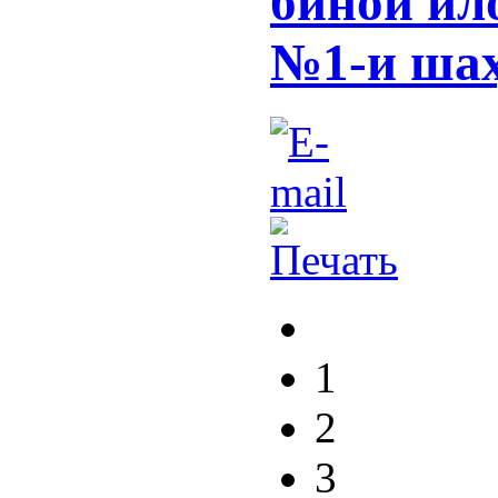
бинои ил
№1-и ша
1
2
3