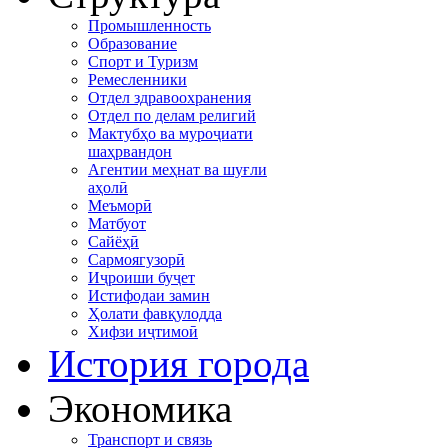
Промышленность
Образование
Спорт и Туризм
Ремесленники
Отдел здравоохранения
Отдел по делам религий
Мактубҳо ва муроҷиати
шаҳрвандон
Агентии меҳнат ва шуғли
аҳолӣ
Меъморӣ
Матбуот
Сайёҳӣ
Сармоягузорӣ
Иҷроиши буҷет
Истифодаи замин
Ҳолати фавқулодда
Хифзи иҷтимоӣ
История города
Экономика
Транспорт и связь