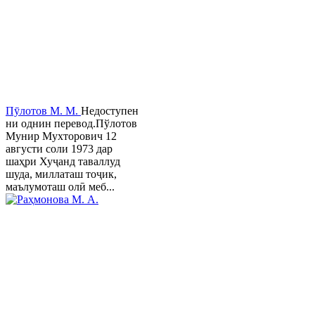
Пӯлотов М. М.
Недоступен
ни однин перевод.Пўлотов
Мунир Мухторович 12
августи соли 1973 дар
шаҳри Хуҷанд таваллуд
шуда, миллаташ тоҷик,
маълумоташ олӣ меб...