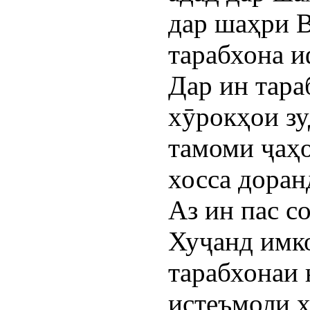
дар шаҳри 
тарабхона и
Дар ин тара
хӯрокҳои зу
тамоми ҷаҳ
хосса доран
Аз ин пас 
Хуҷанд имко
тарабхонаи 
истеъмоли х