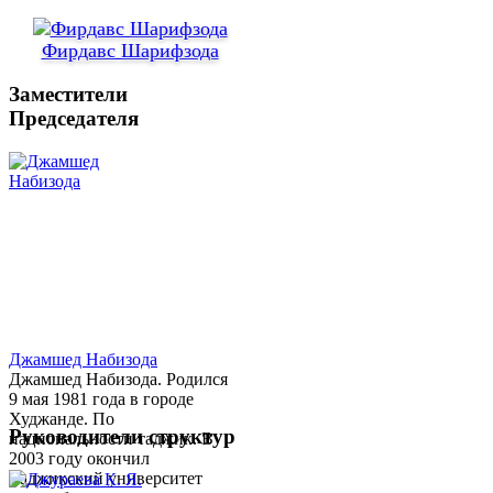
Фирдавс Шарифзода
Заместители
Председателя
Джамшед Набизода
Джамшед Набизода. Родился
9 мая 1981 года в городе
Худжанде. По
Руководители структур
национальности таджик. В
2003 году окончил
Таджикский университет