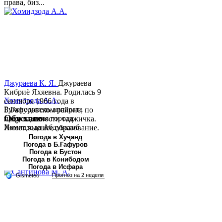
права, биз...
Джураева К. Я.
Джураева
Кибриё Яхяевна. Родилась 9
Хомидзода А.А.
сентября 1966 года в
Руководитель аппарата
Б.Гафуровском районе, по
Обу хаво
председателя города
национальности таджичка.
Хомидзода Абдувахоб
Имеет высшее образование.
Абдумаджид родился 8
В 1997 ...
Погода в Хуҷанд
Погода в Б.Ғафуров
июня 1978 года в городе
Погода в Бустон
Худжанде. По
Погода в Конибодом
национальности...
Погода в Исфара