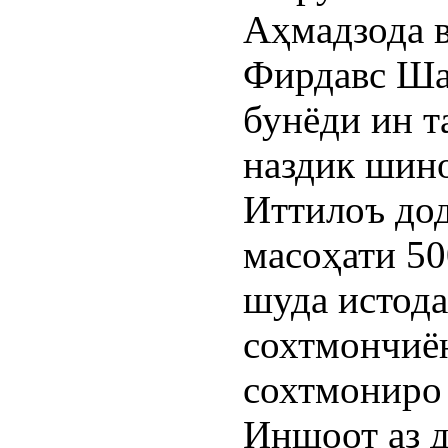
Аҳмадзода 
Фирдавс Ша
бунёди ин т
наздик шино
Иттилоъ дод
масоҳати 50
шуда истода
сохтмончиё
сохтмониро 
Иншоот аз 