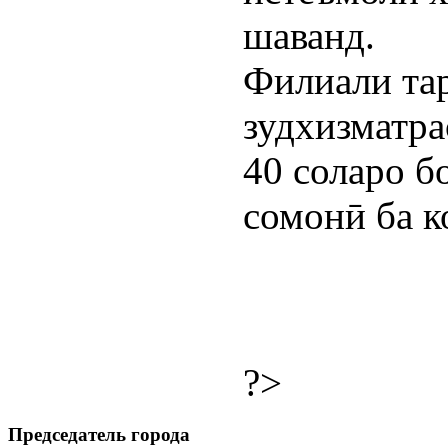
шаванд.
Филиали та
зудхизматра
40 соларо б
сомонӣ ба к
?>
Председатель города