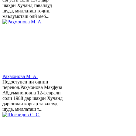
шаҳри Хуҷанд таваллуд
шуда, миллаташ тоҷик,
маълумоташ олӣ меб...
Раҳмонова М. А.
Недоступен ни однин
перевод.Раҳмонова Маҳфуза
Абдуманоновна 12-феврали
соли 1988 дар шаҳри Хуҷанд
дар оилаи коргар таваллуд
шуда, миллаташ т...