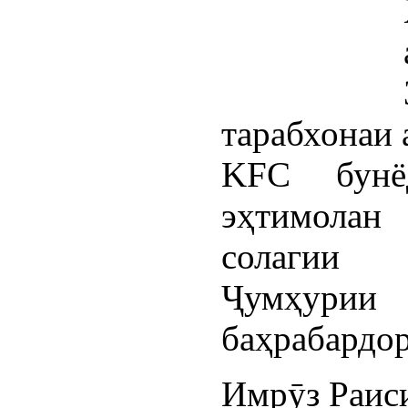
тарабхонаи 
KFC бунё
эҳтимолан
солагии 
Ҷумҳурии
баҳрабардор
Имрӯз Раиси