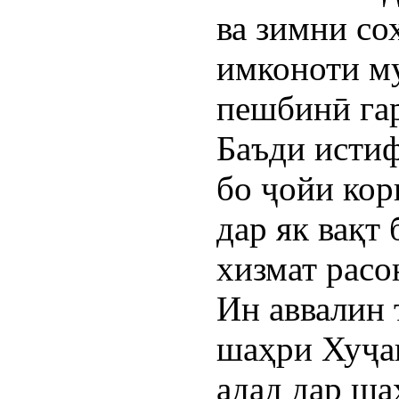
ва зимни со
имконоти м
пешбинӣ гар
Баъди истиф
бо ҷойи кор
дар як вақт
хизмат расо
Ин аввалин 
шаҳри Хуҷан
адад дар ша