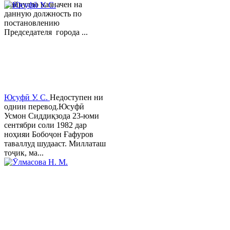
Хайрулло назначен на
данную должность по
постановлению
Председателя города ...
Юсуфӣ У. C.
Недоступен ни
однин перевод.Юсуфӣ
Усмон Сиддиқзода 23-юми
сентябри соли 1982 дар
ноҳияи Бобоҷон Ғафуров
таваллуд шудааст. Миллаташ
тоҷик, ма...