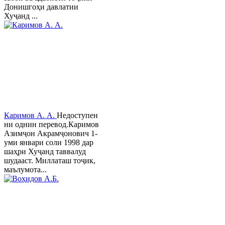
Донишгоҳи давлатии
Хуҷанд ...
Каримов А. А.
Недоступен
ни однин перевод.Каримов
Азимҷон Акрамҷонович 1-
уми январи соли 1998 дар
шаҳри Хуҷанд таввалуд
шудааст. Миллаташ тоҷик,
маълумота...