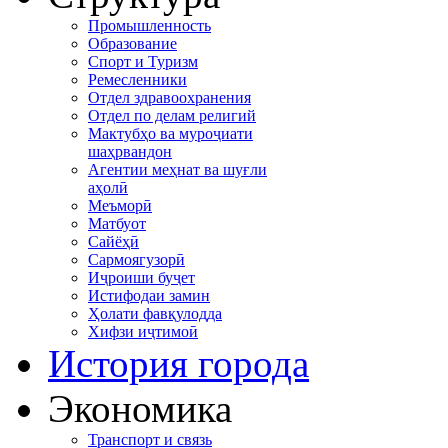
Промышленность
Образование
Спорт и Туризм
Ремесленники
Отдел здравоохранения
Отдел по делам религий
Мактубҳо ва муроҷиати
шаҳрвандон
Агентии меҳнат ва шуғли
аҳолӣ
Меъморӣ
Матбуот
Сайёҳӣ
Сармоягузорӣ
Иҷроиши буҷет
Истифодаи замин
Ҳолати фавқулодда
Хифзи иҷтимоӣ
История города
Экономика
Транспорт и связь