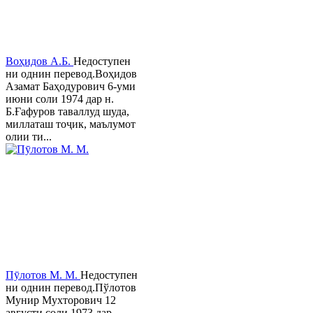
Воҳидов А.Б.
Недоступен
ни однин перевод.Воҳидов
Азамат Баҳодурович 6-уми
июни соли 1974 дар н.
Б.Ғафуров таваллуд шуда,
миллаташ тоҷик, маълумот
олии ти...
Пӯлотов М. М.
Недоступен
ни однин перевод.Пўлотов
Мунир Мухторович 12
августи соли 1973 дар