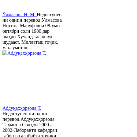
Ӯлмасова Н. М.
Недоступен
ни однин перевод.Ӯлмасова
Нигина Маруфовна 08-уми
октябри соли 1980 дар
шаҳри Хуҷанд таваллуд
шудааст. Миллаташ тоҷик,
маълумоташ...
Абдуқаҳҳорзода Т.
Недоступен ни однин
перевод.Абдуқаҳҳорзода
Таҳмина Солҳои 2000 -
2002-Лаборанти кафедраи
забон ва адабиёти тоҷики