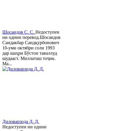
Шосаидов С. С.
Недоступен
ни однин перевод.Шосаидов
Саидакбар Саидқурбонович
10-уми октябри соли 1993
дар шаҳри Бўстон таваллуд
шудааст. Миллаташ тоҷик.
Ма...
Диловарзода Д. Д.
Недоступен ни однин