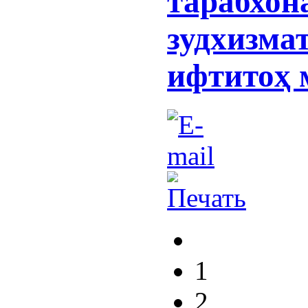
тарабхон
зудхизма
ифтитоҳ 
1
2