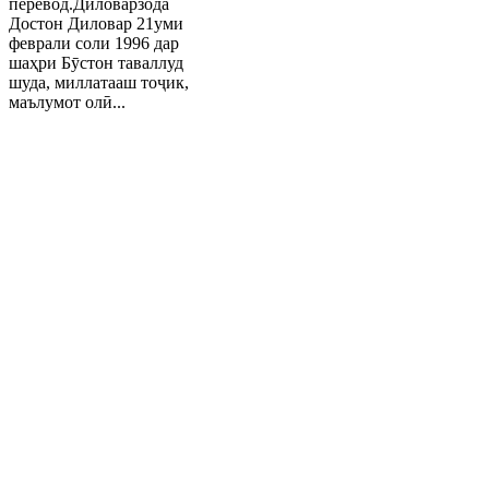
перевод.Диловарзода
Достон Диловар 21уми
феврали соли 1996 дар
шаҳри Бӯстон таваллуд
шуда, миллатааш тоҷик,
маълумот олӣ...