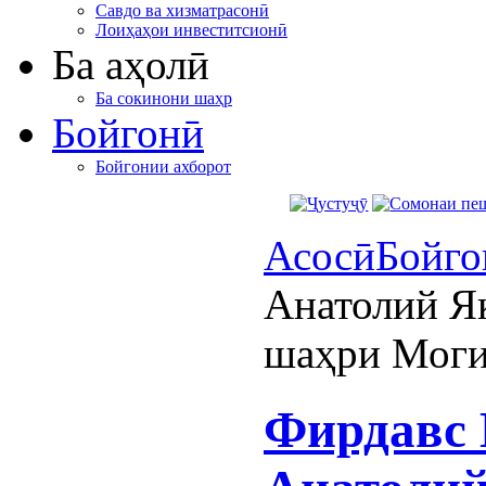
Савдо ва хизматрасонӣ
Лоиҳаҳои инвеститсионӣ
Ба аҳолӣ
Ба сокинони шаҳр
Бойгонӣ
Бойгонии ахборот
Асосӣ
Бойго
Анатолий Я
шаҳри Моги
Фирдавс 