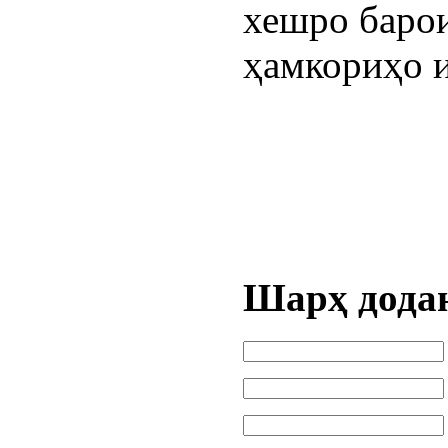
хешро баро
ҳамкориҳо 
Шарҳ дода