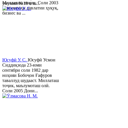
Миллаташ тоҷик. Соли 2003
умумии №18-и ш...
Донишгоҳи давлатии ҳуқуқ,
бизнес ва ...
Юсуфӣ У. C.
Юсуфӣ Усмон
Сиддиқзода 23-юми
сентябри соли 1982 дар
ноҳияи Бобоҷон Ғафуров
таваллуд шудааст. Миллаташ
тоҷик, маълумоташ олӣ.
Соли 2005 Дони...