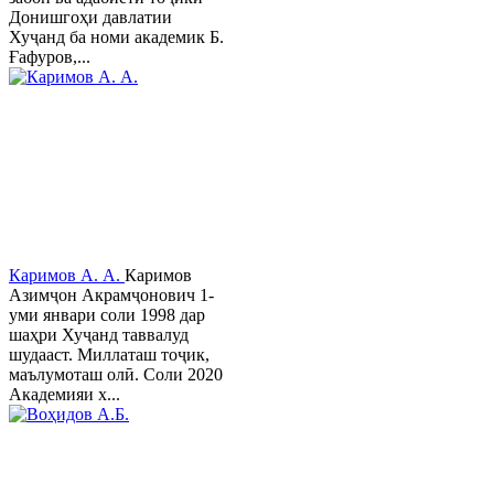
Донишгоҳи давлатии
Хуҷанд ба номи академик Б.
Ғафуров,...
Каримов А. А.
Каримов
Азимҷон Акрамҷонович 1-
уми январи соли 1998 дар
шаҳри Хуҷанд таввалуд
шудааст. Миллаташ тоҷик,
маълумоташ олӣ. Соли 2020
Академияи х...