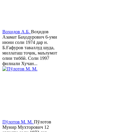
Воҳидов А.Б.
Воҳидов
Азамат Баҳодурович 6-уми
июни соли 1974 дар н.
Б.Ғафуров таваллуд шуда,
миллаташ тоҷик, маълумот
олии тиббӣ. Соли 1997
филиали Хучан...
Пӯлотов М. М.
Пўлотов
Мунир Мухторович 12