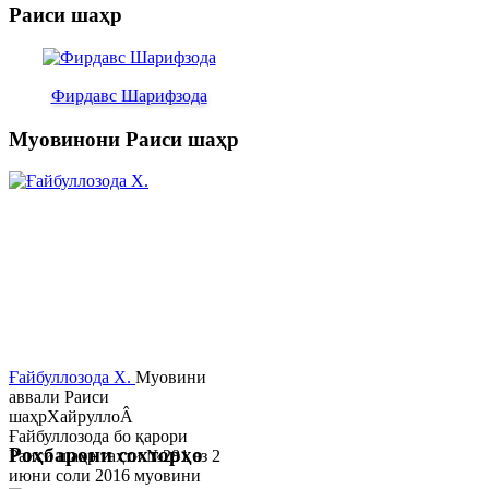
Раиси шаҳр
Фирдавс Шарифзода
Муовинони Раиси шаҳр
Ғайбуллозода Х.
Муовини
аввали Раиси
шаҳрХайруллоÂ
Ғайбуллозода бо қарори
Роҳбарони сохторҳо
Раиси шаҳр таҳти №281 аз 2
июни соли 2016 муовини