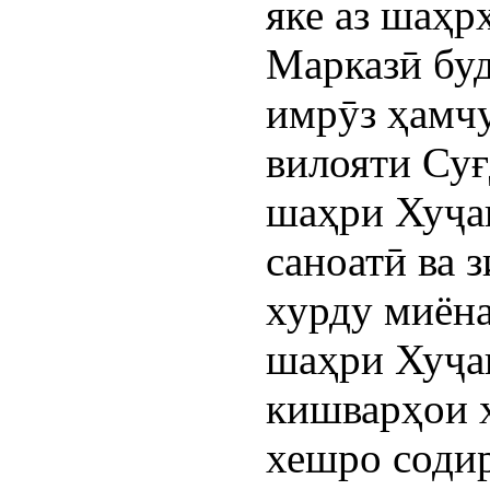
яке аз шаҳр
Марказӣ буд
имрӯз ҳамч
вилояти Суғ
шаҳри Хуҷа
саноатӣ ва 
хурду миёна
шаҳри Хуҷан
кишварҳои 
хешро соди