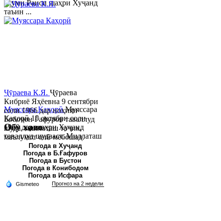
якуми Раиси шаҳри Хуҷанд
таъин ...
Ҷӯраева К.Я.
Ҷӯраева
Кибриё Яҳёевна 9 сентябри
Муяссара Қаҳорӣ
Муяссара
соли 1966 дар ноҳияи
Қаҳорӣ 15 октябри соли
Бобоҷон Ғафуров таваллуд
Обу хаво
1979 дар шаҳри Хуҷанд
шуда, миллаташ тоҷик,
таваллуд шудааст. Миллаташ
маълумот олӣ мебошад.
тоҷик. Маълумот олӣ. Соли
Соли 1997 Донишг...
Погода в Хуҷанд
Погода в Б.Ғафуров
2002 Донишгоҳи давлатии
Погода в Бустон
Хуҷанд ба...
Погода в Конибодом
Погода в Исфара