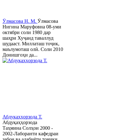
Ӯлмасова Н. М.
Ӯлмасова
Нигина Маруфовна 08-уми
октябри соли 1980 дар
шаҳри Хуҷанд таваллуд
шудааст. Миллаташ тоҷик,
маълумоташ олӣ. Соли 2010
Донишгоҳи да...
Абдуқаҳҳорзода Т.
Абдуқаҳҳорзода
Таҳмина Солҳои 2000 -
2002-Лаборанти кафедраи
забон ва адабиёти тоҷики