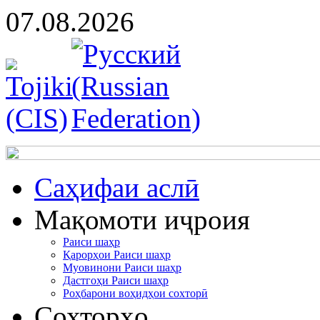
07.08.2026
Cаҳифаи аслӣ
Мақомоти иҷроия
Раиси шаҳр
Қарорҳои Раиси шаҳр
Муовинони Раиси шаҳр
Дастгоҳи Раиси шаҳр
Роҳбарони воҳидҳои сохторӣ
Сохторҳо