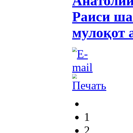
Анатолий
Раиси ша
мулоқот 
1
2