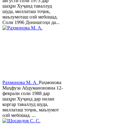
августи соли 1973 дар
шаҳри Хуҷанд таваллуд
шуда, миллаташ тоҷик,
маълумоташ олӣ мебошад.
Соли 1996 Донишгоҳи да...
Раҳмонова М. А.
Раҳмонова
Маҳфуза Абдуманоновна 12-
феврали соли 1988 дар
шаҳри Хуҷанд дар оилаи
коргар таваллуд шуда,
миллаташ тоҷик, маълумот
олӣ мебошад. ...