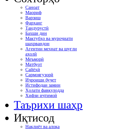
Саноат
Маориф
Варзиш
Фарҳанг
Тандурустӣ
Бахши дин
Мактубҳо ва муроҷиати
шаҳрвандон
Агентии меҳнат ва шуғли
аҳолӣ
Меъморӣ
Матбуот
Сайёҳӣ
Сармоягузорӣ
Иҷроиши буҷет
Истифодаи замин
Ҳолати фавқулодда
Хифзи иҷтимоӣ
Таърихи шаҳр
Иқтисод
Нақлиёт ва алоқа