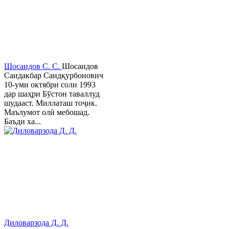
Шосаидов С. С.
Шосаидов
Саидакбар Саидқурбонович
10-уми октябри соли 1993
дар шаҳри Бўстон таваллуд
шудааст. Миллаташ тоҷик.
Маълумот олӣ мебошад.
Баъди ха...
Диловарзода Д. Д.