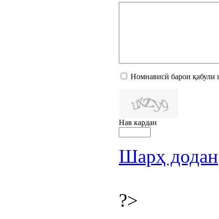
Номнависӣ барои қабули 
Нав кардан
Шарҳ додан
?>