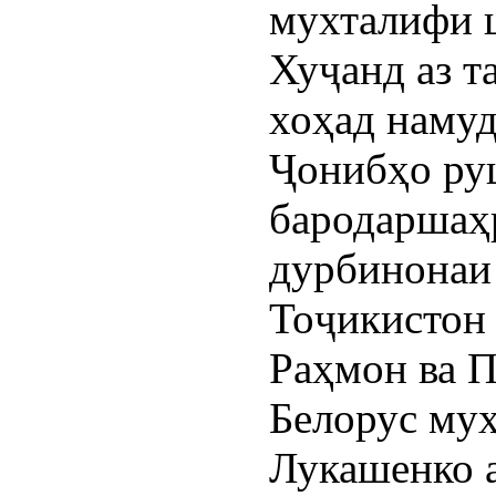
мухталифи 
Хуҷанд аз 
хоҳад намуд
Ҷонибҳо ру
бародаршаҳр
дурбинонаи
Тоҷикистон
Раҳмон ва 
Белорус му
Лукашенко а