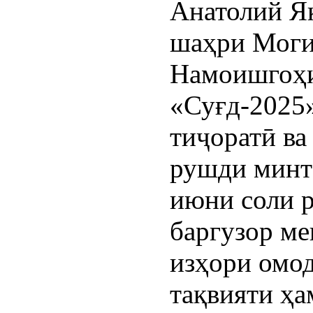
Анатолий Я
шаҳри Моги
Намоишгоҳи
«Суғд-2025
тиҷоратӣ ва
рушди минта
июни соли 
баргузор ме
изҳори омод
тақвияти ҳа