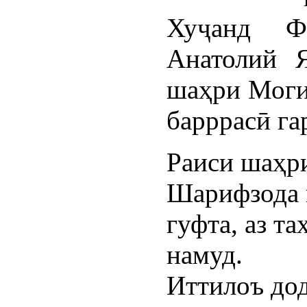
Хуҷанд Ф
Анатолий Я
шаҳри Моги
барррасӣ га
Раиси шаҳр
Шарифзода 
гуфта, аз т
намуд.
Иттилоъ до