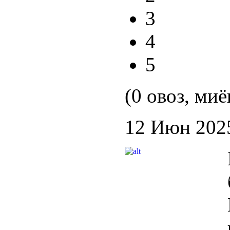
3
4
5
(0 овоз, миё
12 Июн 202