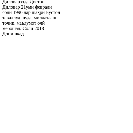
Диловарзода Достон
Диловар 21уми феврали
соли 1996 дар шаҳри Бӯстон
таваллуд шуда, миллатааш
тоҷик, маълумот олӣ
мебошад. Соли 2018
Донишкад...