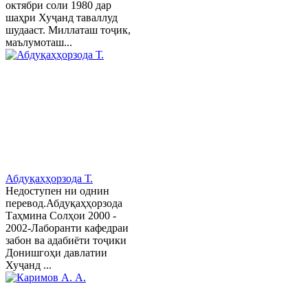
октябри соли 1980 дар
шаҳри Хуҷанд таваллуд
шудааст. Миллаташ тоҷик,
маълумоташ...
Абдуқаҳҳорзода Т.
Недоступен ни однин
перевод.Абдуқаҳҳорзода
Таҳмина Солҳои 2000 -
2002-Лаборанти кафедраи
забон ва адабиёти тоҷики
Донишгоҳи давлатии
Хуҷанд ...