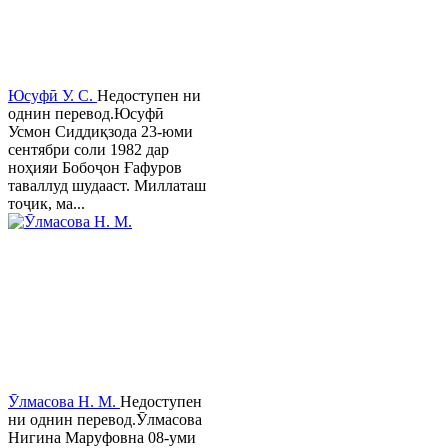
Юсуфӣ У. C.
Недоступен ни
однин перевод.Юсуфӣ
Усмон Сиддиқзода 23-юми
сентябри соли 1982 дар
ноҳияи Бобоҷон Ғафуров
таваллуд шудааст. Миллаташ
тоҷик, ма...
Ӯлмасова Н. М.
Недоступен
ни однин перевод.Ӯлмасова
Нигина Маруфовна 08-уми