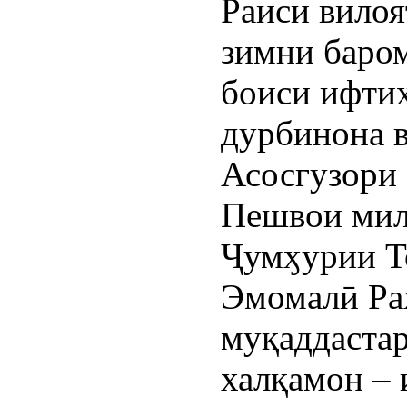
Раиси вилоя
зимни баром
боиси ифтих
дурбинона 
Асосгузори 
Пешвои мил
Ҷумӽурии Т
Эмомалӣ Ра
муқаддаста
халқамон – 