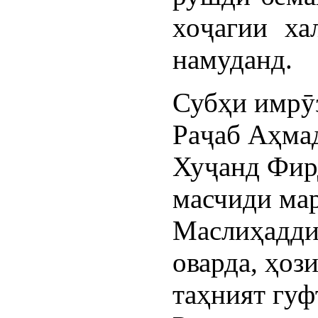
хоҷагии ха
намуданд.
Субҳи имрӯз
Раҷаб Аҳмад
Хуҷанд Фир
масчиди ма
Маслиҳадди
оварда, ҳоз
таҳният гуф