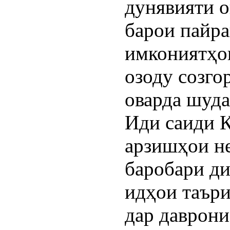
дунявияти о
барои пайра
имкониятҳо
озоду созго
оварда шуда
Иди саиди 
арзишҳои не
баробари ди
идҳои таъри
дар даврони