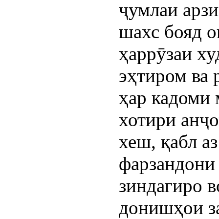
ҷумлаи арзи
шахс бояд о
ҳаррӯзаи ху
эҳтиром ва 
ҳар кадоми 
хотири анҷо
хеш, қабл а
фарзандони
зиндагиро в
донишҳои за