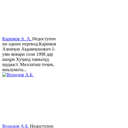
Каримов А. А.
Недоступен
ни однин перевод.Каримов
Азимҷон Акрамҷонович 1-
уми январи соли 1998 дар
шаҳри Хуҷанд таввалуд
шудааст. Миллаташ тоҷик,
маълумота...
Воҳидов А.Б.
Недоступен