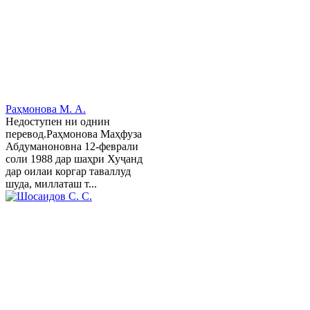
Раҳмонова М. А.
Недоступен ни однин
перевод.Раҳмонова Маҳфуза
Абдуманоновна 12-феврали
соли 1988 дар шаҳри Хуҷанд
дар оилаи коргар таваллуд
шуда, миллаташ т...