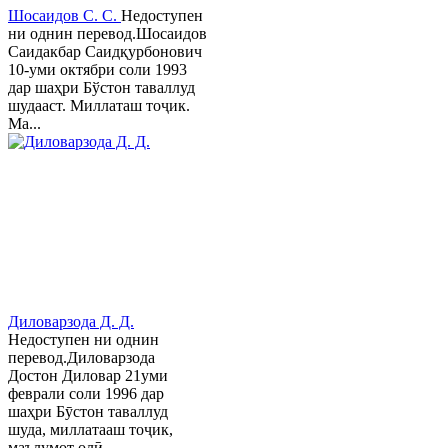
Шосаидов С. С.
Недоступен
ни однин перевод.Шосаидов
Саидакбар Саидқурбонович
10-уми октябри соли 1993
дар шаҳри Бўстон таваллуд
шудааст. Миллаташ тоҷик.
Ма...
Диловарзода Д. Д.
Недоступен ни однин
перевод.Диловарзода
Достон Диловар 21уми
феврали соли 1996 дар
шаҳри Бӯстон таваллуд
шуда, миллатааш тоҷик,
маълумот олӣ...