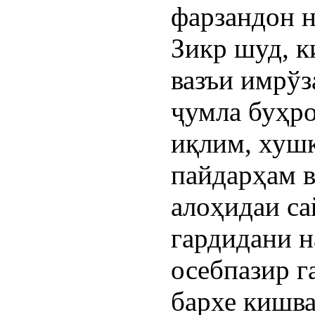
фарзандон 
Зикр шуд, к
вазъи имрўз
ҷумла буҳр
иқлим, хуш
пайдарҳам в
алоҳидаи са
гардидани н
осебпазир г
бархе кишва