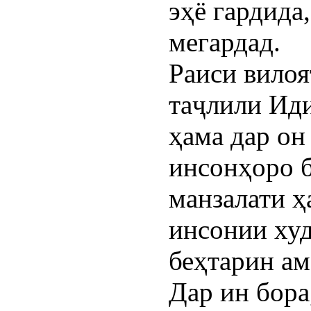
эҳё гардида
мегардад.
Раиси вилоя
таҷлили Иди
ҳама дар он
инсонҳоро 
манзалати ҳ
инсонии худ
беҳтарин ам
Дар ин бора