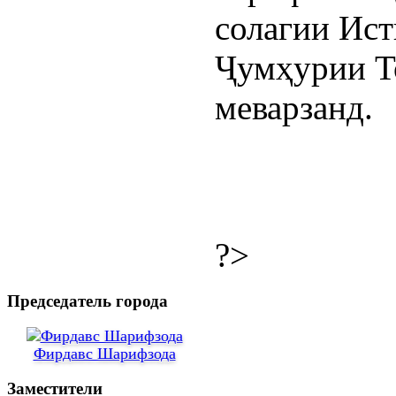
солагии Ист
Ҷумҳурии Т
меварзанд.
?>
Председатель города
Фирдавс Шарифзода
Заместители