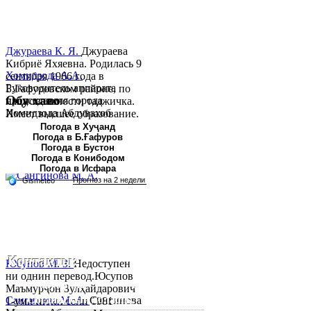
Джураева К. Я.
Джураева
Кибриё Яхяевна. Родилась 9
Хомидзода А.А.
сентября 1966 года в
Руководитель аппарата
Б.Гафуровском районе, по
Обу хаво
председателя города
национальности таджичка.
Хомидзода Абдувахоб
Имеет высшее образование.
Абдумаджид родился 8
В 1997 ...
Погода в Хуҷанд
Погода в Б.Ғафуров
июня 1978 года в городе
Погода в Бустон
Худжанде. По
Погода в Конибодом
национальности...
Погода в Исфара
Контакты:
Юсупов М. З.
Недоступен
ни однин перевод.Юсупов
Республика Таджикистан,
Маъмурҷон Зулҳайдарович
Согдийскый область,
Сангинова М. А.
Сангинова
1-уми июни соли 1981