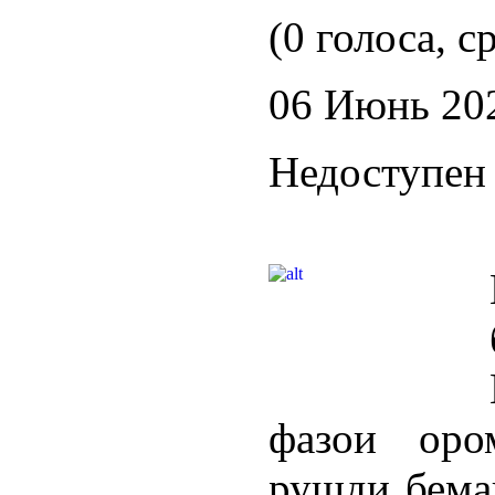
(0 голоса, с
06 Июнь 20
Недоступен 
фазои оро
рушди бема