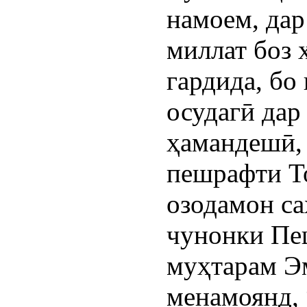
намоем, дар
миллат боз 
гардида, бо
осудагӣ дар
ҳамандешӣ,
пешрафти Т
озодамон са
чунонки Пе
муҳтарам Э
менамоянд,