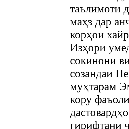
таълимоти 
маҳз дар ан
корҳои хайр
Изҳори умед
сокинони ви
созандаи П
муҳтарам Э
кору фаъоли
дастовардҳ
гирифтани 