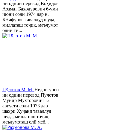
ни однин перевод.Воҳидов
Азамат Баҳодурович 6-уми
июни соли 1974 дар н.
Б.Ғафуров таваллуд шуда,
миллаташ тоҷик, маълумот
олии ти...
Пӯлотов М. М.
Недоступен
ни однин перевод.Пўлотов
Мунир Мухторович 12
августи соли 1973 дар
шаҳри Хуҷанд таваллуд
шуда, миллаташ тоҷик,
маълумоташ олӣ меб...