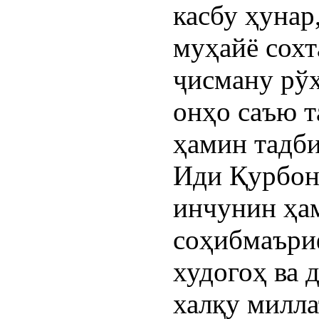
касбу ҳунар
муҳайё сохт
ҷисману рўҳ
онҳо саъю т
ҳамин тадби
Иди Қурбон
инчунин ҳа
соҳибмаъриф
худогоҳ ва 
халқу милла