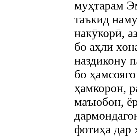
муҳтарам Э
таъкид наму
накӯкорӣ, а
бо аҳли хон
наздикону п
бо ҳамсояго
ҳамкорон, р
маъюбон, ёр
дармондагон
фотиҳа дар 