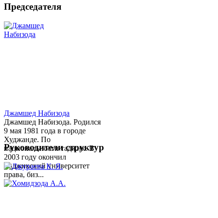
Председателя
Джамшед Набизода
Джамшед Набизода. Родился
9 мая 1981 года в городе
Худжанде. По
Руководители структур
национальности таджик. В
2003 году окончил
Таджикский университет
права, биз...