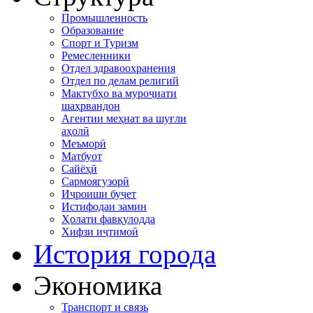
Промышленность
Образование
Спорт и Туризм
Ремесленники
Отдел здравоохранения
Отдел по делам религий
Мактубҳо ва муроҷиати
шаҳрвандон
Агентии меҳнат ва шуғли
аҳолӣ
Меъморӣ
Матбуот
Сайёҳӣ
Сармоягузорӣ
Иҷроиши буҷет
Истифодаи замин
Ҳолати фавқулодда
Хифзи иҷтимоӣ
История города
Экономика
Транспорт и связь