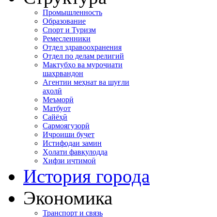
Промышленность
Образование
Спорт и Туризм
Ремесленники
Отдел здравоохранения
Отдел по делам религий
Мактубҳо ва муроҷиати
шаҳрвандон
Агентии меҳнат ва шуғли
аҳолӣ
Меъморӣ
Матбуот
Сайёҳӣ
Сармоягузорӣ
Иҷроиши буҷет
Истифодаи замин
Ҳолати фавқулодда
Хифзи иҷтимоӣ
История города
Экономика
Транспорт и связь