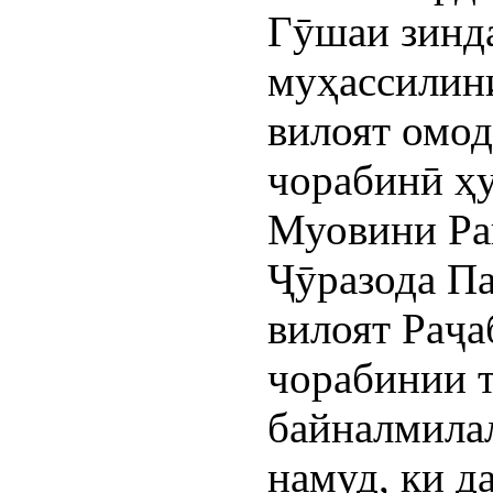
Гӯшаи зинда
муҳассилин
вилоят омод
чорабинӣ ҳу
Муовини Ра
Ҷӯразода П
вилоят Раҷа
чорабинии т
байналмила
намуд, ки д