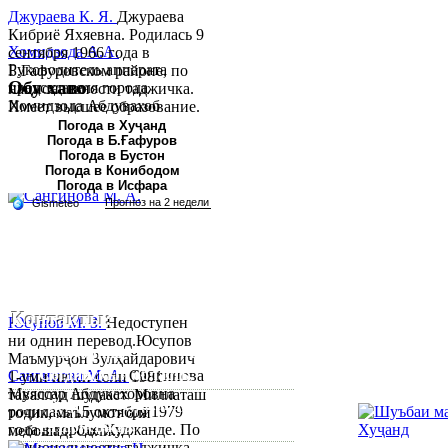
Джураева К. Я.
Джураева
Кибриё Яхяевна. Родилась 9
Хомидзода А.А.
сентября 1966 года в
Руководитель аппарата
Б.Гафуровском районе, по
Обу хаво
председателя города
национальности таджичка.
Хомидзода Абдувахоб
Имеет высшее образование.
Абдумаджид родился 8
В 1997 ...
Погода в Хуҷанд
Погода в Б.Ғафуров
июня 1978 года в городе
Погода в Бустон
Худжанде. По
Погода в Конибодом
национальности...
Погода в Исфара
Контакты:
Юсупов М. З.
Недоступен
ни однин перевод.Юсупов
Республика Таджикистан,
Маъмурҷон Зулҳайдарович
Согдийскый область,
Сангинова М. А.
Сангинова
1-уми июни соли 1981
Муяссар Абдукахоровна
таваллуд шудааст. Миллаташ
город Худжанд, проспект
родилась 15 октября 1979
тоҷик, маълумот олӣ
Р.Набиева 39.
года в городе Худжанде. По
мебошад. Соли...
национальности таджичка.