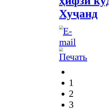
ҳифзи кў
Хуҷанд
1
2
3