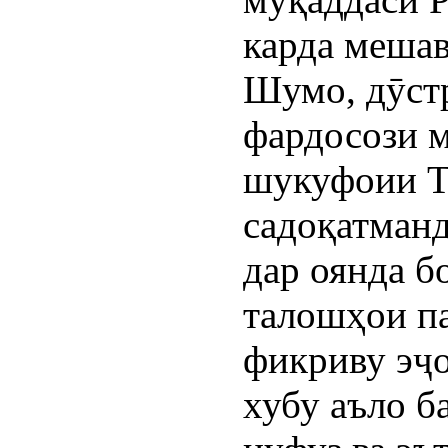
карда мешав
Шумо, дӯстр
фардосози 
шукуфоии Т
садоқатман
дар оянда б
талошҳои па
фикриву эҷ
хубу аъло б