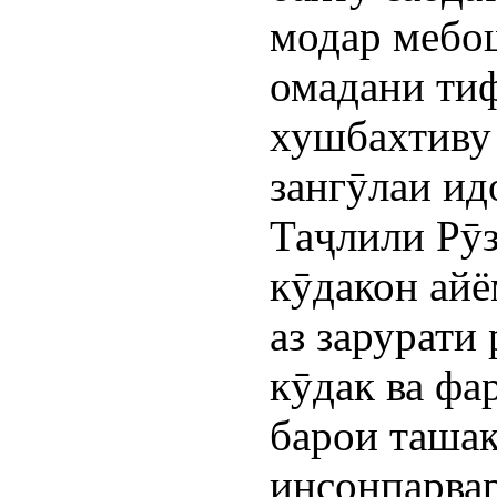
модар мебош
омадани тиф
хушбахтиву 
зангӯлаи ид
Таҷлили Рӯ
кӯдакон айё
аз зарурати
кӯдак ва фа
барои таша
инсонпарвар