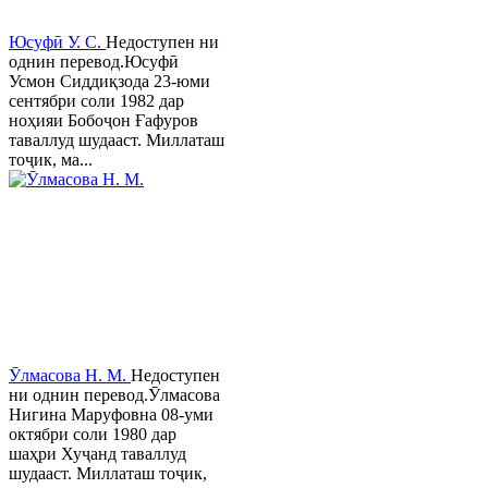
Юсуфӣ У. C.
Недоступен ни
однин перевод.Юсуфӣ
Усмон Сиддиқзода 23-юми
сентябри соли 1982 дар
ноҳияи Бобоҷон Ғафуров
таваллуд шудааст. Миллаташ
тоҷик, ма...
Ӯлмасова Н. М.
Недоступен
ни однин перевод.Ӯлмасова
Нигина Маруфовна 08-уми
октябри соли 1980 дар
шаҳри Хуҷанд таваллуд
шудааст. Миллаташ тоҷик,