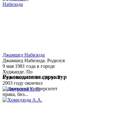
Джамшед Набизода
Джамшед Набизода. Родился
9 мая 1981 года в городе
Худжанде. По
Руководители структур
национальности таджик. В
2003 году окончил
Таджикский университет
права, биз...