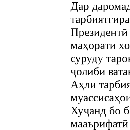
Дар даромад
тарбиятгир
Президентӣ
маҳорати хо
суруду таро
ҷолиби вата
Аҳли тарби
муассисаҳо
Хуҷанд бо б
мааърифатӣ 