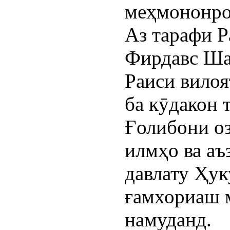
меҳмононро
Аз тарафи 
Фирдавс Ша
Раиси вило
ба кӯдакон 
Ғолибони о
илмҳо ва аъ
давлату Ҳук
ғамхориаш 
намуданд.