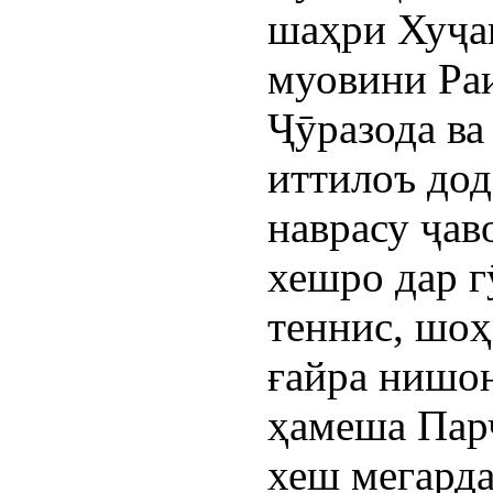
шаҳри Хуҷа
муовини Ра
Ҷӯразода ва
иттилоъ до
наврасу ҷав
хешро дар г
теннис, шоҳ
ғайра нишон
ҳамеша Пар
хеш мегарда