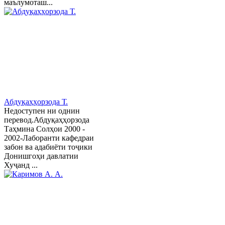
маълумоташ...
Абдуқаҳҳорзода Т.
Недоступен ни однин
перевод.Абдуқаҳҳорзода
Таҳмина Солҳои 2000 -
2002-Лаборанти кафедраи
забон ва адабиёти тоҷики
Донишгоҳи давлатии
Хуҷанд ...