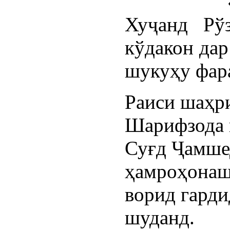
Хуҷанд Рў
кўдакон дар
шукуҳу фар
Раиси шаҳр
Шарифзода 
Суғд Ҷамшед
ҳамроҳонаш
ворид гард
шуданд.