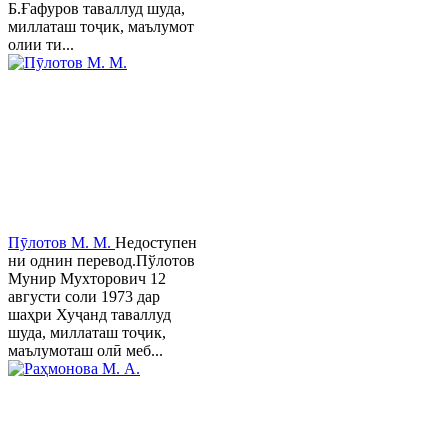
Б.Ғафуров таваллуд шуда,
миллаташ тоҷик, маълумот
олии ти...
Пӯлотов М. М.
Недоступен
ни однин перевод.Пўлотов
Мунир Мухторович 12
августи соли 1973 дар
шаҳри Хуҷанд таваллуд
шуда, миллаташ тоҷик,
маълумоташ олӣ меб...