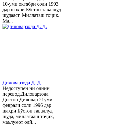
10-уми октябри соли 1993
дар шаҳри Бўстон таваллуд
шудааст. Миллаташ тоҷик.
Ма...
Диловарзода Д. Д.
Недоступен ни однин
перевод.Диловарзода
Достон Диловар 21уми
феврали соли 1996 дар
шаҳри Бӯстон таваллуд
шуда, миллатааш тоҷик,
маълумот олӣ...