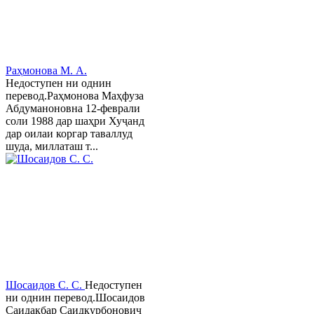
Раҳмонова М. А.
Недоступен ни однин
перевод.Раҳмонова Маҳфуза
Абдуманоновна 12-феврали
соли 1988 дар шаҳри Хуҷанд
дар оилаи коргар таваллуд
шуда, миллаташ т...
Шосаидов С. С.
Недоступен
ни однин перевод.Шосаидов
Саидакбар Саидқурбонович