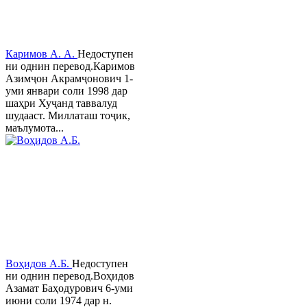
Каримов А. А.
Недоступен
ни однин перевод.Каримов
Азимҷон Акрамҷонович 1-
уми январи соли 1998 дар
шаҳри Хуҷанд таввалуд
шудааст. Миллаташ тоҷик,
маълумота...
Воҳидов А.Б.
Недоступен
ни однин перевод.Воҳидов
Азамат Баҳодурович 6-уми
июни соли 1974 дар н.