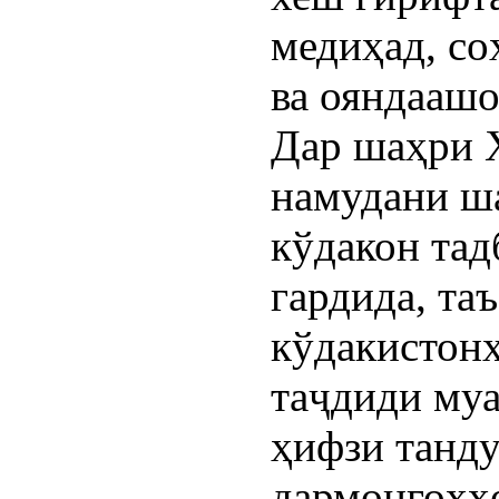
медиҳад, со
ва ояндаашо
Дар шаҳри 
намудани ш
кўдакон тад
гардида, та
кўдакистонҳ
таҷдиди муа
ҳифзи танду
дармонгоҳҳо