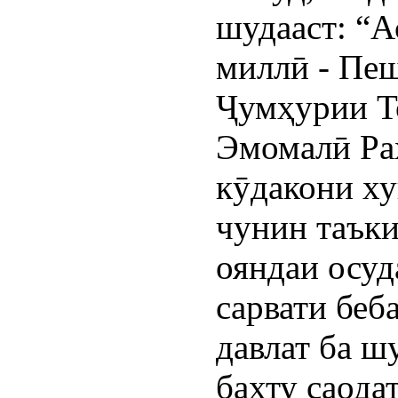
шудааст: “А
миллӣ - Пеш
Ҷумҳурии Т
Эмомалӣ Ра
кӯдакони х
чунин таъки
ояндаи осуд
сарвати беба
давлат ба ш
бахту саода