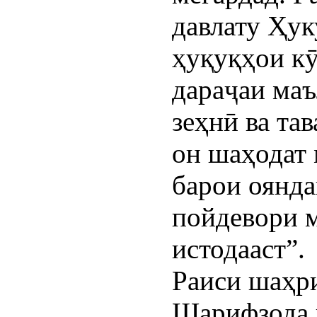
давлату Ҳук
ҳуқуқҳои кӯ
дараҷаи ма
зеҳнӣ ва та
он шаҳодат 
барои оянд
пойдевори 
истодааст”.
Раиси шаҳр
Шарифзода 