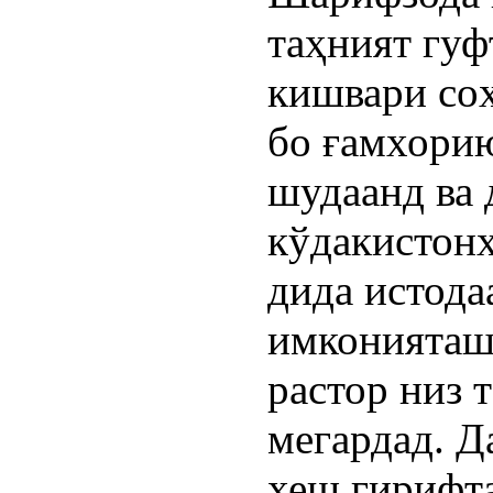
таҳният гуфт
кишвари со
бо ғамхори
шудаанд ва 
кўдакистонҳ
дида истода
имконияташо
растор низ 
мегардад. Д
хеш гирифта