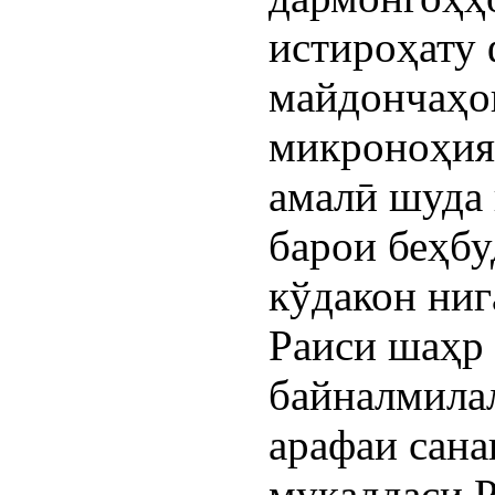
истироҳату 
майдончаҳои
микроноҳияҳ
амалӣ шуда 
барои беҳбу
кўдакон ниг
Раиси шаҳр 
байналмила
арафаи сана
муқаддаси Р