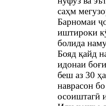
нуфуз ва эъ
саҳм мегузо
Барномаи ҷ
иштироки к
болида наму
Бояд қайд н
идонаи боғи
беш аз 30 ҳ
наврасон бо
осоиштагӣ 