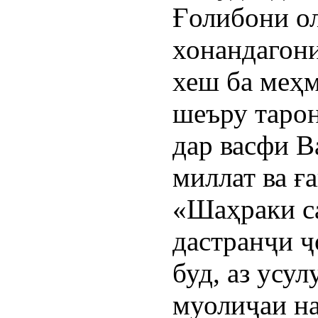
Ғолибони о
хонандагони
хеш ба меҳм
шеъру таро
дар васфи В
миллат ва ғ
«Шаҳраки с
дастранҷи ҷ
буд, аз усу
муолиҷаи на