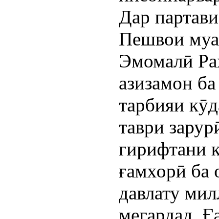
Дар партави
Пешвои муа
Эмомалӣ Ра
азизамон ба
тарбияи кӯд
таври зарур
гирифтани к
ғамхорӣ ба 
давлату мил
мегардад. 