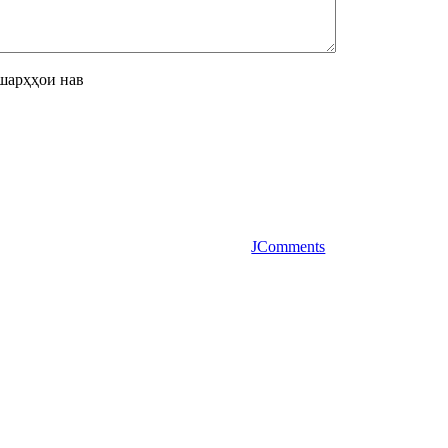
шарҳҳои нав
JComments