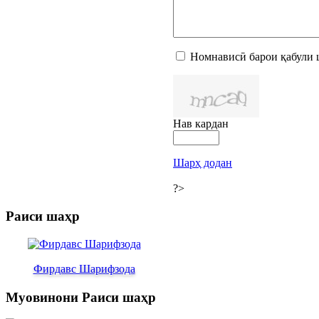
Номнависӣ барои қабули 
Нав кардан
Шарҳ додан
?>
Раиси шаҳр
Фирдавс Шарифзода
Муовинони Раиси шаҳр