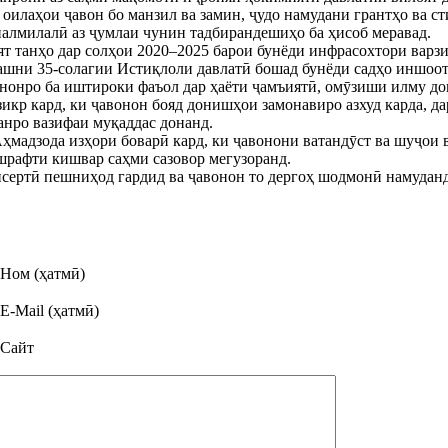
 оилаҳои ҷавон бо манзил ва замин, ҷудо намудани грантҳо ва 
алмилалӣ аз ҷумлаи чунин тадбирандешиҳо ба ҳисоб меравад.
т танҳо дар солҳои 2020–2025 барои бунёди инфрасохтори варз
ҷашни 35-солагии Истиқлоли давлатӣ бошад бунёди садҳо иншоот
нонро ба иштироки фаъол дар ҳаёти ҷамъиятӣ, омӯзиши илму до
 зикр кард, ки ҷавонон бояд донишҳои замонавиро азхуд карда, 
анро вазифаи муқаддас донанд.
ҳмадзода изҳори боварӣ кард, ки ҷавонони ватандӯст ва шуҷои
шрафти кишвар саҳми сазовор мегузоранд.
сертӣ пешниҳод гардид ва ҷавонон то дергоҳ шодмонӣ намуданд
Ном (ҳатмӣ)
E-Mail (ҳатмӣ)
Сайт