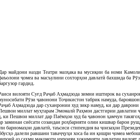
Дар майдони назди Театри мазҳака ва мусиқии ба номи Камол
фаъолони ҷомеа ва масъулини сохторҳои давлатӣ бахшида ба Рӯ
баргузор гардид.
Раиси вилояти Суғд Раҷаб Аҳмадзода зимни иштирок ва суханро
муносибати Рӯзи ҷавонони Тоҷикистон табрик намуда, барояшон 
Раҷаб Аҳмадзода дар суханронии худ зикр намуд, ки дар даврон
Пешвои миллат муҳтарам Эмомалӣ Раҳмон дастгирии давлатии ҷа
рд, ки Пешвои миллат дар Паёмҳои худ ба ҷавонон ҳамчун такяго
дар заминаи сиёсати созандаи роҳбарияти олии кишвар барои р
ули барномаҳои давлатӣ, таъсиси стипендия ва ҷоизаҳои Презид
ббусҳо далели равшани таваҷҷуҳи хоса ба ин қишри ҷомеа мебош
анронӣ аз саҳми мақомоти иҷроияи ҳокимияти давлатии вилоят д