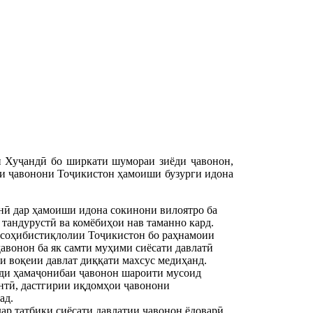
и Хуҷандӣ бо ширкати шумораи зиёди ҷавонон,
зи ҷавонони Тоҷикистон ҳамоиши бузурги идона
нӣ дар ҳамоиши идона сокинони вилоятро ба
тандурустӣ ва комёбиҳои нав таманно кард.
и соҳибистиқлолии Тоҷикистон бо раҳнамоии
вонон ба як самти муҳими сиёсати давлатӣ
ҳи воқеии давлат диққати махсус медиҳанд.
ушди ҳамаҷонибаи ҷавонон шароити мусоид
ентӣ, дастгирии иқдомҳои ҷавонони
ад.
ар татбиқи сиёсати давлатии ҷавонон ёдоварӣ