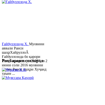
Ғайбуллозода Х.
Муовини
аввали Раиси
шаҳрХайруллоÂ
Ғайбуллозода бо қарори
Роҳбарони сохторҳо
Раиси шаҳр таҳти №281 аз 2
июни соли 2016 муовини
якуми Раиси шаҳри Хуҷанд
таъин ...