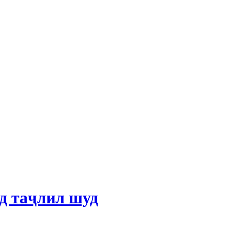
д таҷлил шуд