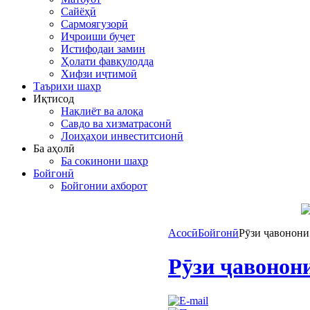
Сайёҳӣ
Сармоягузорӣ
Иҷроиши буҷет
Истифодаи замин
Ҳолати фавқулодда
Хифзи иҷтимоӣ
Таърихи шаҳр
Иқтисод
Нақлиёт ва алоқа
Савдо ва хизматрасонӣ
Лоиҳаҳои инвеститсионӣ
Ба аҳолӣ
Ба сокинони шаҳр
Бойгонӣ
Бойгонии ахборот
Асосӣ
Бойгонӣ
Рӯзи ҷавонони
Рӯзи ҷавонон