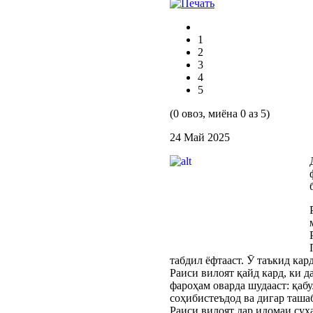
1
2
3
4
5
(0 овоз, миёна 0 аз 5)
24 Май 2025
табдил ёфтааст. Ӯ таъкид ка
Раиси вилоят қайд кард, ки 
фароҳам оварда шудааст: қаб
соҳибистеъдод ва дигар таша
Раиси вилоят дар идомаи сух