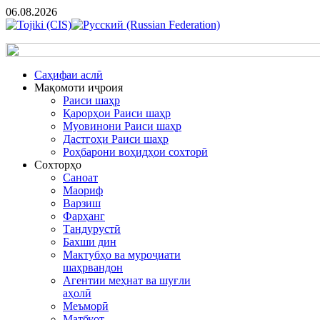
06.08.2026
Cаҳифаи аслӣ
Мақомоти иҷроия
Раиси шаҳр
Қарорҳои Раиси шаҳр
Муовинони Раиси шаҳр
Дастгоҳи Раиси шаҳр
Роҳбарони воҳидҳои сохторӣ
Сохторҳо
Саноат
Маориф
Варзиш
Фарҳанг
Тандурустӣ
Бахши дин
Мактубҳо ва муроҷиати
шаҳрвандон
Агентии меҳнат ва шуғли
аҳолӣ
Меъморӣ
Матбуот