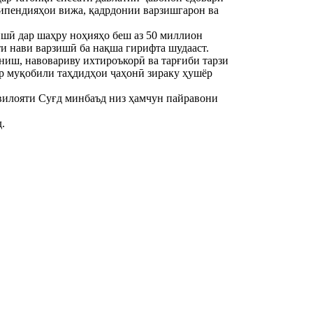
стипендияҳои вижа, қадрдонии варзишгарон ва
ишӣ дар шаҳру ноҳияҳо беш аз 50 миллион
и нави варзишӣ ба нақша гирифта шудааст.
ниш, навовариву ихтироъкорӣ ва тарғиби тарзи
дар муқобили таҳдидҳои ҷаҳонӣ зираку ҳушёр
 вилояти Суғд минбаъд низ ҳамчун пайравони
.