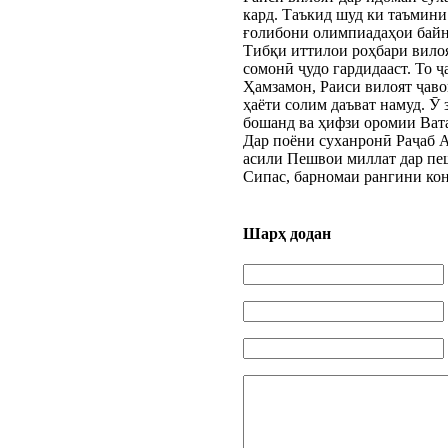
кард. Таъкид шуд ки таъмини
ғолибони олимпиадаҳои байн
Тибқи иттилои роҳбари вилоя
сомонӣ ҷудо гардидааст. То 
Ҳамзамон, Раиси вилоят ҷаво
ҳаёти солим даъват намуд. Ӯ
бошанд ва ҳифзи оромии Ват
Дар поёни суханронӣ Раҷаб А
асили Пешвои миллат дар пе
Сипас, барномаи рангини кон
Шарҳ додан