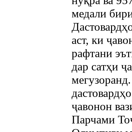
нуқра ва 95
медали бир
Дастовардҳо
аст, ки ҷав
рафтани эът
дар сатҳи ҷ
мегузоранд.
дастовардҳо
ҷавонон ваз
Парчами То