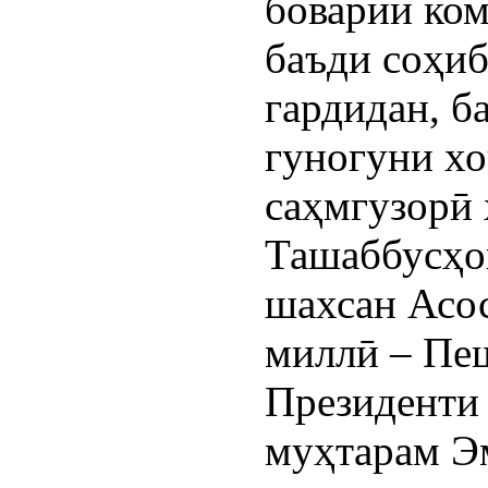
боварии ком
баъди соҳи
гардидан, б
гуногуни хо
саҳмгузорӣ 
Ташаббусҳо
шахсан Асос
миллӣ – Пе
Президенти
муҳтарам Э