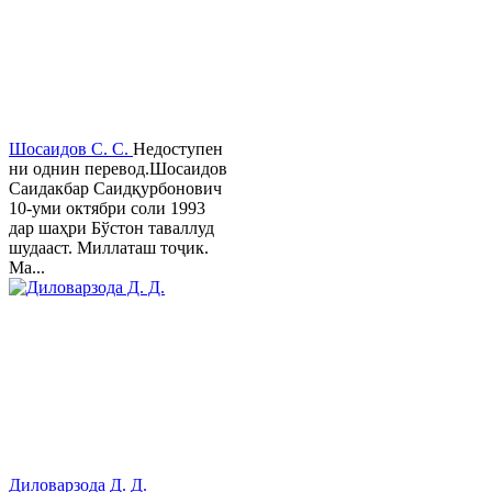
Шосаидов С. С.
Недоступен
ни однин перевод.Шосаидов
Саидакбар Саидқурбонович
10-уми октябри соли 1993
дар шаҳри Бўстон таваллуд
шудааст. Миллаташ тоҷик.
Ма...
Диловарзода Д. Д.