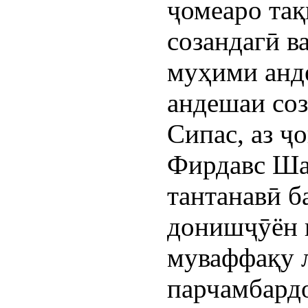
ҷомеаро тақ
созандагӣ в
муҳими анд
андешаи соз
Сипас, аз ҷ
Фирдавс Ша
тантанавӣ б
донишҷӯён 
муваффақу 
парчамбард