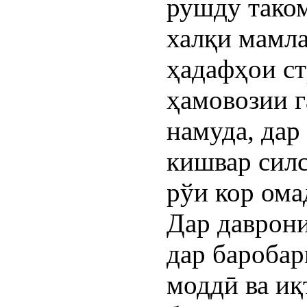
рушду тако
халқи мамла
ҳадафҳои ст
ҳамовозии 
намуда, дар
кишвар сил
рўи кор ома
Дар даврон
дар баробар
моддӣ ва иқ