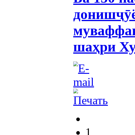
донишҷӯё
муваффақ
шаҳри Ху
1