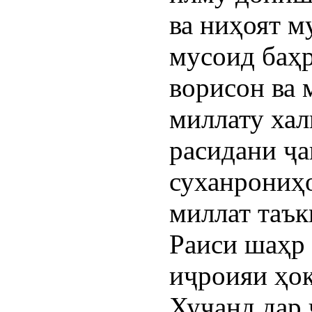
ва ниҳоят м
мусоид баҳр
ворисон ва 
миллату хал
расидани ҷа
суханрониҳ
миллат таък
Раиси шаҳр 
иҷроияи ҳо
Хуҷанд дар 