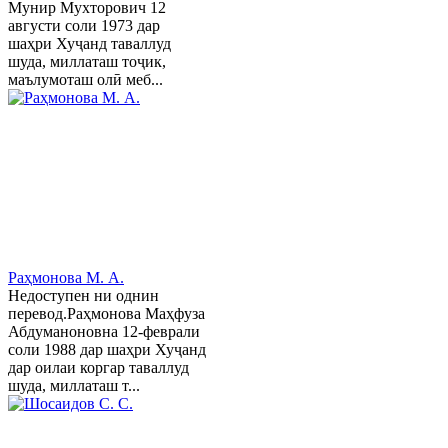
Мунир Мухторович 12
августи соли 1973 дар
шаҳри Хуҷанд таваллуд
шуда, миллаташ тоҷик,
маълумоташ олӣ меб...
Раҳмонова М. А.
Недоступен ни однин
перевод.Раҳмонова Маҳфуза
Абдуманоновна 12-феврали
соли 1988 дар шаҳри Хуҷанд
дар оилаи коргар таваллуд
шуда, миллаташ т...