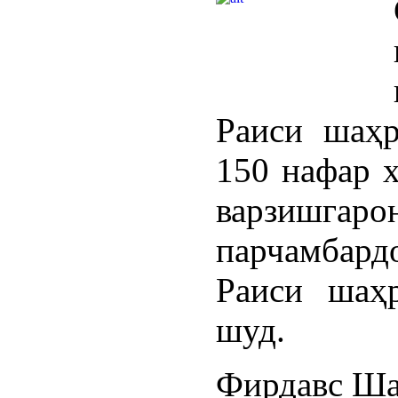
Раиси шаҳ
150 нафар 
варзишгаро
парчамбар
Раиси шаҳ
шуд.
Фирдавс Ша