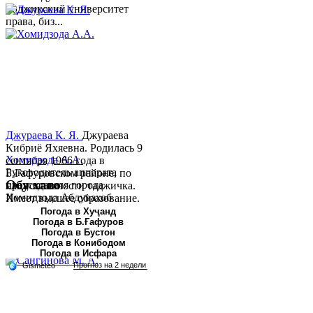
Таджикский университет
права, биз...
Джураева К. Я.
Джураева
Кибриё Яхяевна. Родилась 9
Хомидзода А.А.
сентября 1966 года в
Руководитель аппарата
Б.Гафуровском районе, по
Обу хаво
председателя города
национальности таджичка.
Хомидзода Абдувахоб
Имеет высшее образование.
Абдумаджид родился 8
В 1997 ...
Погода в Хуҷанд
Погода в Б.Ғафуров
июня 1978 года в городе
Погода в Бустон
Худжанде. По
Погода в Конибодом
национальности...
Погода в Исфара