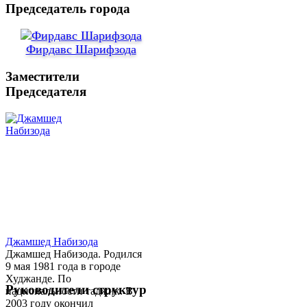
Председатель города
Фирдавс Шарифзода
Заместители
Председателя
Джамшед Набизода
Джамшед Набизода. Родился
9 мая 1981 года в городе
Худжанде. По
Руководители структур
национальности таджик. В
2003 году окончил