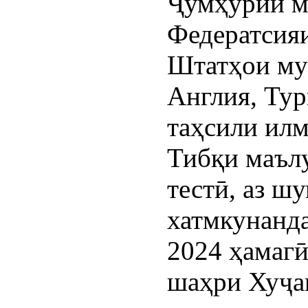
Ҷумҳурии м
Федератсияи
Штатҳои му
Англия, Тур
таҳсили илм
Тибқи маъл
тестӣ, аз ш
хатмкунанда
2024 ҳамагӣ
шаҳри Хуҷа