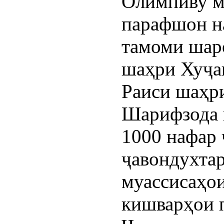
Олимпиву м
парафшон на
тамоми шар
шаҳри Хуҷан
Раиси шаҳр
Шарифзода г
1000 нафар
ҷавондухта
муассисаҳои
кишварҳои п