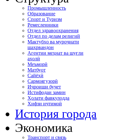
Промышленность
Образование
Спорт и Туризм
Ремесленники
Отдел здравоохранения
Отдел по делам религий
Мактубҳо ва муроҷиати
шаҳрвандон
Агентии меҳнат ва шуғли
аҳолӣ
Меъморӣ
Матбуот
Сайёҳӣ
Сармоягузорӣ
Иҷроиши буҷет
Истифодаи замин
Ҳолати фавқулодда
Хифзи иҷтимоӣ
История города
Экономика
Транспорт и связь