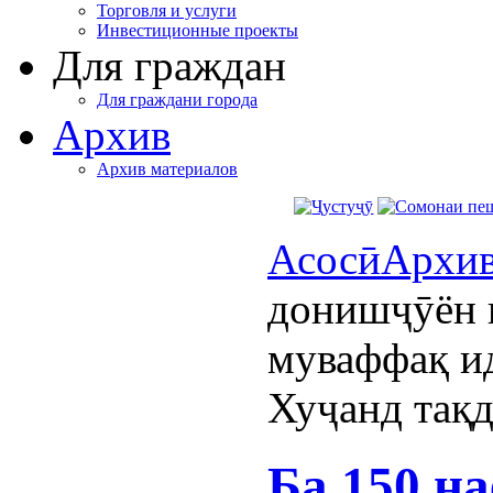
Торговля и услуги
Инвестиционные проекты
Для граждан
Для граждани города
Архив
Архив материалов
Асосӣ
Архи
донишҷӯён 
муваффақ и
Хуҷанд тақ
Ба 150 н