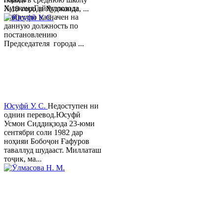
ХуджандГайбуллозода
№18 города Худжанда, ...
Хайрулло назначен на
данную должность по
постановлению
Председателя города ...
Юсуфӣ У. C.
Недоступен ни
однин перевод.Юсуфӣ
Усмон Сиддиқзода 23-юми
сентябри соли 1982 дар
ноҳияи Бобоҷон Ғафуров
таваллуд шудааст. Миллаташ
тоҷик, ма...