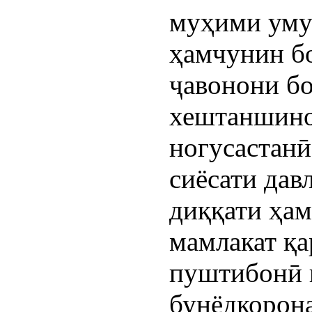
муҳими уму
ҳамчунин бо
ҷавонони б
хештаншино
ногусастанӣ
сиёсати дав
диққати ҳа
мамлакат қа
пуштибонӣ 
бунёдкорона