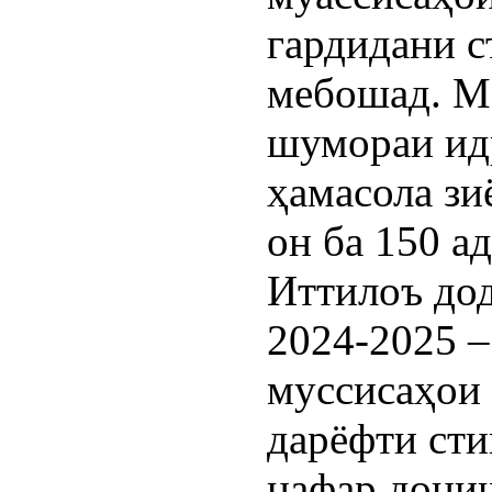
гардидани 
мебошад. Ма
шумораи ид
ҳамасола зи
он ба 150 а
Иттилоъ дод
2024-2025 –
муссисаҳои
дарёфти сти
нафар дони