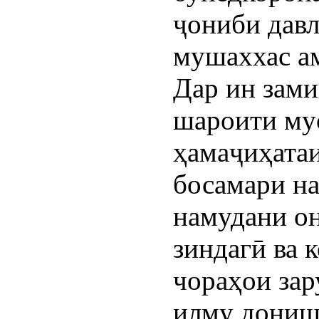
ҷониби давл
мушаххас а
Дар ин зами
шароити му
ҳамаҷиҳатаи
босамари на
намудани он
зиндагӣ ва 
чораҳои зар
илму донишҳ