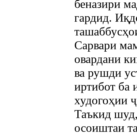
беназири ма
гардид. Иқд
ташаббусҳои
Сарвари ма
овардани ки
ва рушди ус
иртибот ба 
худогоҳии ҷ
Таъкид шуд,
осоиштаи та