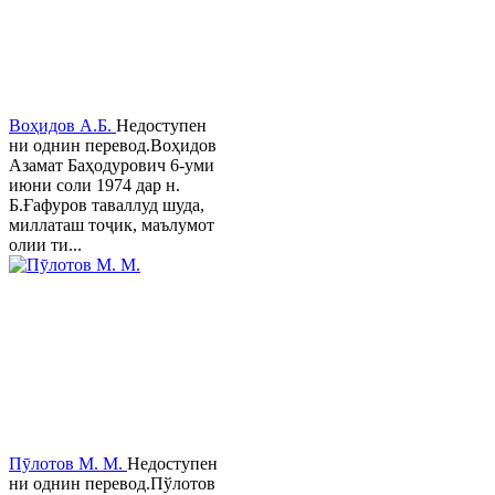
Воҳидов А.Б.
Недоступен
ни однин перевод.Воҳидов
Азамат Баҳодурович 6-уми
июни соли 1974 дар н.
Б.Ғафуров таваллуд шуда,
миллаташ тоҷик, маълумот
олии ти...
Пӯлотов М. М.
Недоступен
ни однин перевод.Пўлотов