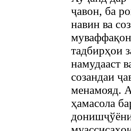
ҷавон, ба р
навин ва со
муваффақон
тадбирҳои 
намудааст в
созандаи ҷа
менамояд. А
ҳамасола ба
донишҷўёни
муассисаҳо