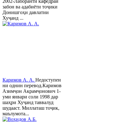
2002-Лаборанти кафедраи
забон ва адабиёти тоҷики
Донишгоҳи давлатии
Хуҷанд ...
Каримов А. А.
Недоступен
ни однин перевод.Каримов
Азимҷон Акрамҷонович 1-
уми январи соли 1998 дар
шаҳри Хуҷанд таввалуд
шудааст. Миллаташ тоҷик,
маълумота...