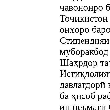
ҷавононро б
Тоҷикистон 
онҳоро бар
Стипендияи
муборакбод
Шаҳрдор та
Истиқлолия
давлатдорӣ 
ба ҳисоб ра
ин неъмати 