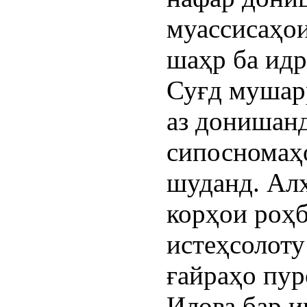
муассисаҳои
шаҳр ба идр
Суғд мушарр
аз донишан
сипосномаҳ
шуданд. Алҳ
корҳои роҳ
истеҳсолоту
ғайраҳо пур
Илова бар и