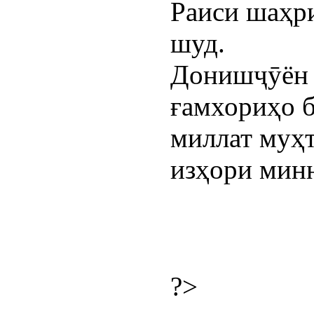
Раиси шаҳр
шуд.
Донишҷӯён 
ғамхориҳо 
миллат муҳ
изҳори мин
?>