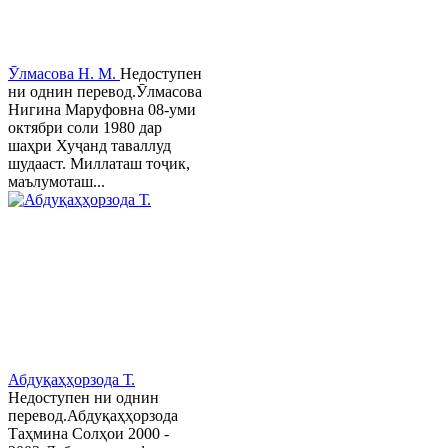
Ӯлмасова Н. М.
Недоступен
ни однин перевод.Ӯлмасова
Нигина Маруфовна 08-уми
октябри соли 1980 дар
шаҳри Хуҷанд таваллуд
шудааст. Миллаташ тоҷик,
маълумоташ...
Абдуқаҳҳорзода Т.
Недоступен ни однин
перевод.Абдуқаҳҳорзода
Таҳмина Солҳои 2000 -