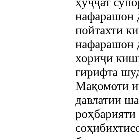
ҳуҷҷат супо
нафарашон 
пойтахти ки
нафарашон 
хориҷи кишв
гирифта шу
Мақомоти и
давлатии ша
роҳбарияти 
соҳибихтисо