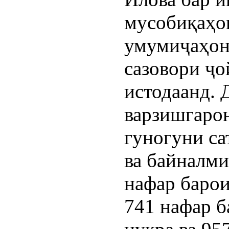
мусобиқаҳо
умумиҷаҳон
сазовори ҷ
истодаанд. 
варзишгаро
гуногуни са
ва байналми
нафар барои
741 нафар б