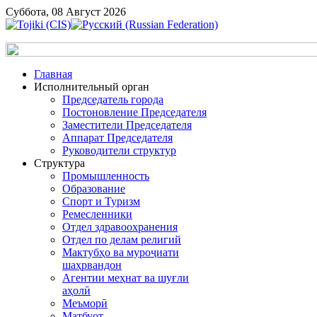
Суббота, 08 Август 2026
Главная
Исполнительный орган
Председатель города
Постоновление Председателя
Заместители Председателя
Аппарат Председателя
Руководители структур
Структура
Промышленность
Образование
Спорт и Туризм
Ремесленники
Отдел здравоохранения
Отдел по делам религий
Мактубҳо ва муроҷиати
шаҳрвандон
Агентии меҳнат ва шуғли
аҳолӣ
Меъморӣ
Матбуот