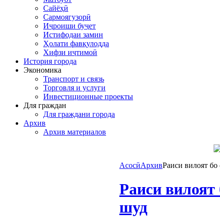
Сайёҳӣ
Сармоягузорӣ
Иҷроиши буҷет
Истифодаи замин
Ҳолати фавқулодда
Хифзи иҷтимоӣ
История города
Экономика
Транспорт и связь
Торговля и услуги
Инвестиционные проекты
Для граждан
Для граждани города
Архив
Архив материалов
Асосӣ
Архив
Раиси вилоят бо
Раиси вилоят
шуд