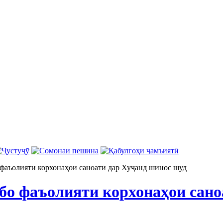
 фаъолияти корхонаҳои саноатӣ дар Хуҷанд шинос шуд
 бо фаъолияти корхонаҳои сан