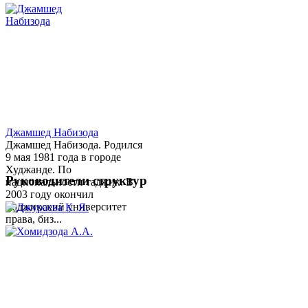
Джамшед Набизода
Джамшед Набизода. Родился
9 мая 1981 года в городе
Худжанде. По
Руководители структур
национальности таджик. В
2003 году окончил
Таджикский университет
права, биз...