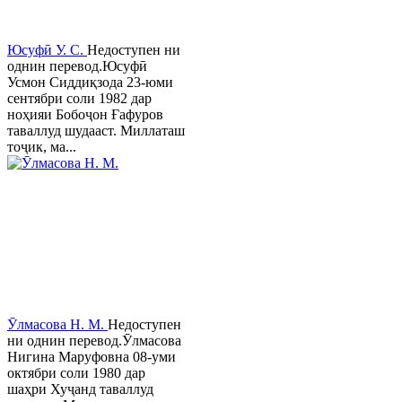
Юсуфӣ У. C.
Недоступен ни
однин перевод.Юсуфӣ
Усмон Сиддиқзода 23-юми
сентябри соли 1982 дар
ноҳияи Бобоҷон Ғафуров
таваллуд шудааст. Миллаташ
тоҷик, ма...
Ӯлмасова Н. М.
Недоступен
ни однин перевод.Ӯлмасова
Нигина Маруфовна 08-уми
октябри соли 1980 дар
шаҳри Хуҷанд таваллуд