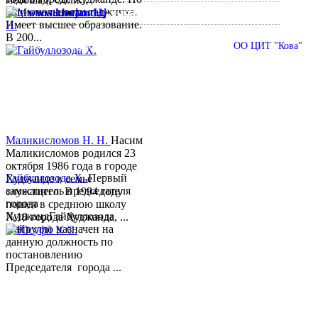
национальности таджичка.
www.khujand.tj
,
e-mail:
mihd.khujand@gmail.com
Имеет высшее образование.
В 200...
© 2013-2018 Разработчик и техническая поддержка
ОО ЦИТ "Кова"
Маликисломов Н. Н.
Насим
Маликисломов родился 23
октября 1986 года в городе
Гайбуллозода Х.
Первый
Худжанде в семье
заместитель председателя
служащего. В 1994 году
города
пошел в среднюю школу
ХуджандГайбуллозода
№18 города Худжанда, ...
Хайрулло назначен на
данную должность по
постановлению
Председателя города ...