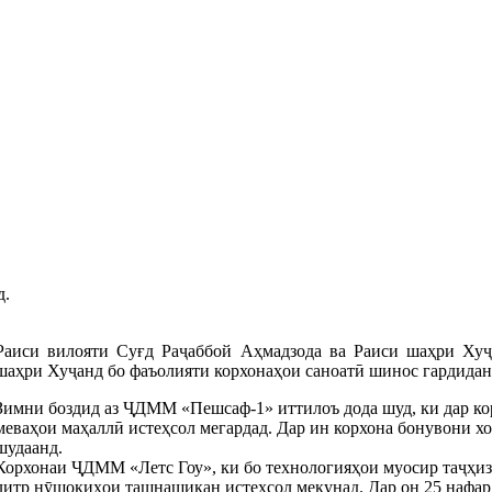
д.
Раиси вилояти Суғд Раҷаббой Аҳмадзода ва Раиси шаҳри Ху
шаҳри Хуҷанд бо фаъолияти корхонаҳои саноатӣ шинос гардидан
Зимни боздид аз ҶДММ «Пешсаф-1» иттилоъ дода шуд, ки дар кор
меваҳои маҳаллӣ истеҳсол мегардад. Дар ин корхона бонувони х
шудаанд.
Корхонаи ҶДММ «Летс Гоу», ки бо технологияҳои муосир таҷҳизо
литр нӯшокиҳои ташнашикан истеҳсол мекунад. Дар он 25 нафар