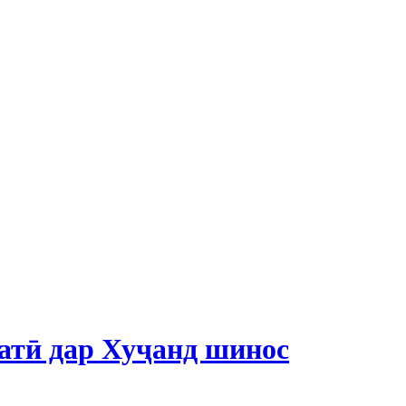
оатӣ дар Хуҷанд шинос