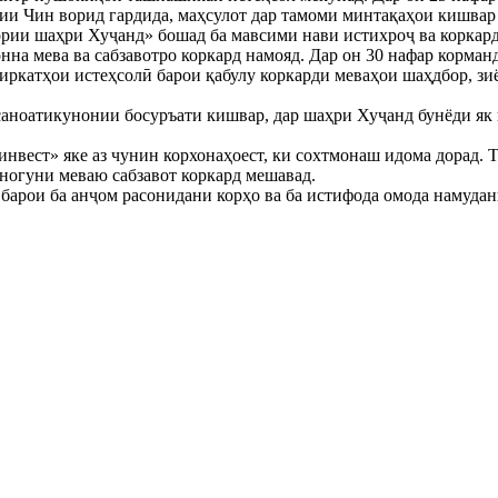
ии Чин ворид гардида, маҳсулот дар тамоми минтақаҳои кишвар
рии шаҳри Хуҷанд» бошад ба мавсими нави истихроҷ ва коркард
онна мева ва сабзавотро коркард намояд. Дар он 30 нафар корман
иркатҳои истеҳсолӣ барои қабулу коркарди меваҳои шаҳдбор, зи
саноатикунонии босуръати кишвар, дар шаҳри Хуҷанд бунёди як 
ест» яке аз чунин корхонаҳоест, ки сохтмонаш идома дорад. Т
уногуни меваю сабзавот коркард мешавад.
барои ба анҷом расонидани корҳо ва ба истифода омода намудан