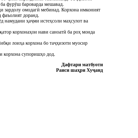
 ба фурӯш бароварда мешавад.
и зардолу омодагӣ мебинад. Корхона имконият
д фаъолият доранд.
ёд намудани ҳаҷми истеҳсоли маҳсулот ва
қатор корхонаҳои нави саноатӣ ба роҳ монда
ибқи лоиҳа корхона бо таҷҳизоти муосир
и корхона супоришҳо дод.
Дафтари матбуоти
Раиси шаҳри Хуҷанд