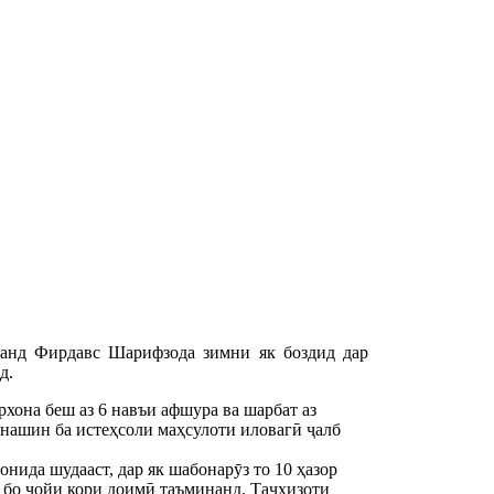
ҷанд Фирдавс Шарифзода зимни як боздид дар
д.
хона беш аз 6 навъи афшура ва шарбат аз
онашин ба истеҳсоли маҳсулоти иловагӣ ҷалб
нида шудааст, дар як шабонарӯз то 10 ҳазор
 бо ҷойи кори доимӣ таъминанд. Таҷҳизоти