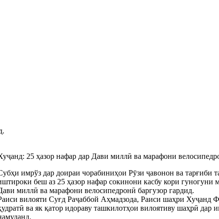
д.
Хуҷанд: 25 ҳазор нафар дар Дави миллӣ ва марафони велосипед
Субҳи имрўз дар доираи чорабиниҳои Рӯзи ҷавонон ва тарғиби т
иштироки беш аз 25 ҳазор нафар сокинони касбу кори гуногуни 
Дави миллӣ ва марафони велосипедронӣ баргузор гардид.
Раиси вилояти Суғд Раҷаббой Аҳмадзода, Раиси шаҳри Хуҷанд 
қудратӣ ва як қатор идораву ташкилотҳои вилоятиву шаҳрӣ дар
намуданд.