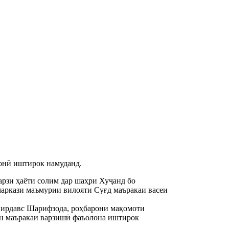
ронӣ иштирок намуданд.
арзи ҳаёти солим дар шаҳри Хуҷанд бо
маркази маъмурии вилояти Суғд маъракаи васеи
Фирдавс Шарифзода, роҳбарони мақомоти
 ин маъракаи варзишӣ фаъолона иштирок