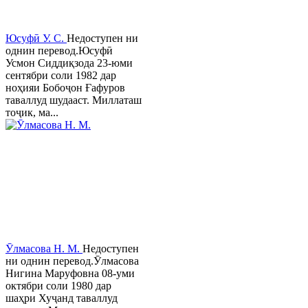
Юсуфӣ У. C.
Недоступен ни
однин перевод.Юсуфӣ
Усмон Сиддиқзода 23-юми
сентябри соли 1982 дар
ноҳияи Бобоҷон Ғафуров
таваллуд шудааст. Миллаташ
тоҷик, ма...
Ӯлмасова Н. М.
Недоступен
ни однин перевод.Ӯлмасова
Нигина Маруфовна 08-уми
октябри соли 1980 дар
шаҳри Хуҷанд таваллуд