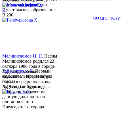
национальности таджичка.
www.khujand.tj
,
e-mail:
mihd.khujand@gmail.com
Имеет высшее образование.
В 200...
© 2013-2018 Разработчик и техническая поддержка
ОО ЦИТ "Кова"
Маликисломов Н. Н.
Насим
Маликисломов родился 23
октября 1986 года в городе
Гайбуллозода Х.
Первый
Худжанде в семье
заместитель председателя
служащего. В 1994 году
города
пошел в среднюю школу
ХуджандГайбуллозода
№18 города Худжанда, ...
Хайрулло назначен на
данную должность по
постановлению
Председателя города ...