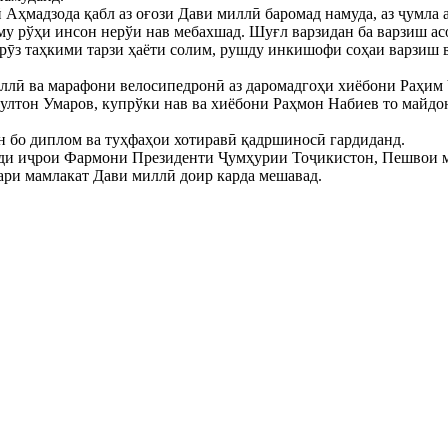
 Аҳмадзода қабл аз оғози Дави миллӣ баромад намуда, аз ҷумла 
у рўҳи инсон нерўи нав мебахшад. Шуғл варзидан ба варзиш ас
н рӯз таҳкими тарзи ҳаёти солим, рушду инкишофи соҳаи варзиш 
лӣ ва марафони велосипедронӣ аз даромадгоҳи хиёбони Раҳим Ҷ
Султон Умаров, купрўки нав ва хиёбони Раҳмон Набиев то майд
н бо диплом ва туҳфаҳои хотиравӣ қадршиносӣ гардиданд.
ади иҷрои Фармони Президенти Ҷумҳурии Тоҷикистон, Пешвои м
сари мамлакат Дави миллӣ доир карда мешавад.