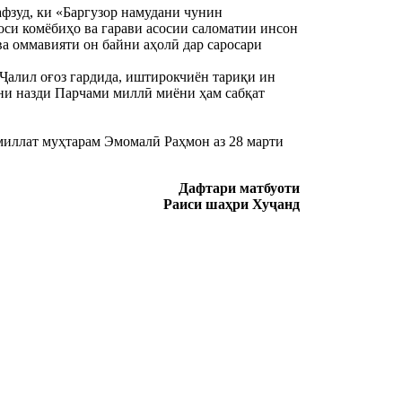
афзуд, ки «Баргузор намудани чунин
оси комёбиҳо ва гарави асосии саломатии инсон
ва оммавияти он байни аҳолӣ дар саросари
алил оғоз гардида, иштирокчиён тариқи ин
они назди Парчами миллӣ миёни ҳам сабқат
иллат муҳтарам Эмомалӣ Раҳмон аз 28 марти
Дафтари матбуоти
Раиси шаҳри Хуҷанд