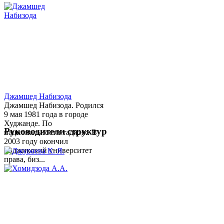
Джамшед Набизода
Джамшед Набизода. Родился
9 мая 1981 года в городе
Худжанде. По
Руководители структур
национальности таджик. В
2003 году окончил
Таджикский университет
права, биз...