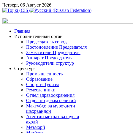
Четверг, 06 Август 2026
Главная
Исполнительный орган
Председатель города
Постоновление Председателя
Заместители Председателя
Аппарат Председателя
Руководители структур
Структура
Промышленность
Образование
Спорт и Туризм
Ремесленники
Отдел здравоохранения
Отдел по делам религий
Мактубҳо ва муроҷиати
шаҳрвандон
Агентии меҳнат ва шуғли
аҳолӣ
Меъморӣ
Матбуот