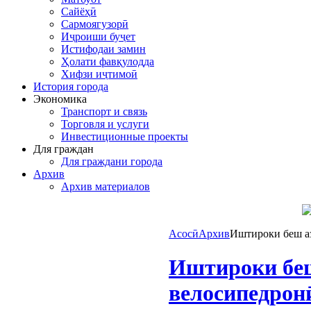
Сайёҳӣ
Сармоягузорӣ
Иҷроиши буҷет
Истифодаи замин
Ҳолати фавқулодда
Хифзи иҷтимоӣ
История города
Экономика
Транспорт и связь
Торговля и услуги
Инвестиционные проекты
Для граждан
Для граждани города
Архив
Архив материалов
Асосӣ
Архив
Иштироки беш аз
Иштироки беш
велосипедрон