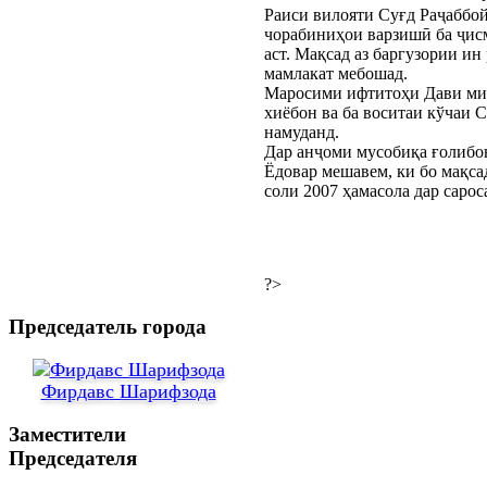
Раиси вилояти Суғд Раҷаббой
чорабиниҳои варзишӣ ба ҷисм
аст. Мақсад аз баргузории и
мамлакат мебошад.
Маросими ифтитоҳи Дави мил
хиёбон ва ба воситаи кўчаи 
намуданд.
Дар анҷоми мусобиқа ғолибо
Ёдовар мешавем, ки бо мақс
соли 2007 ҳамасола дар саро
?>
Председатель города
Фирдавс Шарифзода
Заместители
Председателя