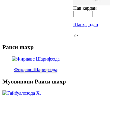
Нав кардан
Шарҳ додан
?>
Раиси шаҳр
Фирдавс Шарифзода
Муовинони Раиси шаҳр