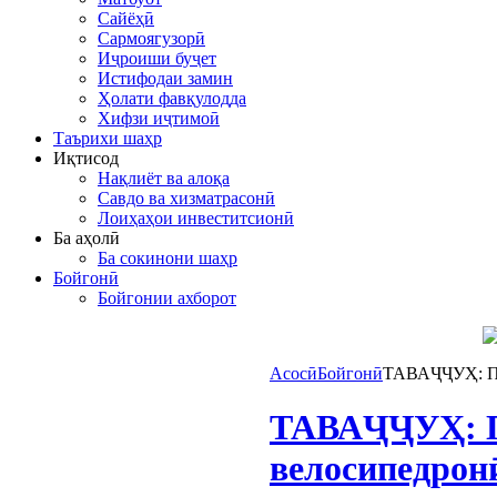
Сайёҳӣ
Сармоягузорӣ
Иҷроиши буҷет
Истифодаи замин
Ҳолати фавқулодда
Хифзи иҷтимоӣ
Таърихи шаҳр
Иқтисод
Нақлиёт ва алоқа
Савдо ва хизматрасонӣ
Лоиҳаҳои инвеститсионӣ
Ба аҳолӣ
Ба сокинони шаҳр
Бойгонӣ
Бойгонии ахборот
Асосӣ
Бойгонӣ
ТАВАҶҶУҲ: Паг
ТАВАҶҶУҲ: Па
велосипедрон