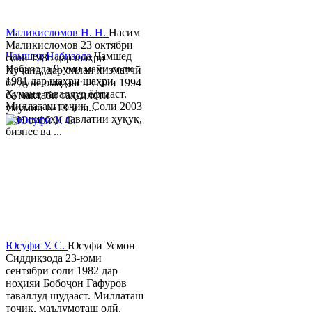
Маликисломов Н. Н.
Насим
Маликисломов 23 октябри
Ҷамшед Набизода
Ҷамшед
соли 1986 дар шаҳри
Набизода 9-уми майи соли
Хуҷанд, дар оилаи хизматчӣ
1981 дар шаҳри шаҳри
ба дунё омадааст. Соли 1994
Хуҷанд таваллуд ёфтааст.
ба мактаби таҳсилоти
Миллаташ тоҷик. Соли 2003
умумии №18-и ш...
Донишгоҳи давлатии ҳуқуқ,
бизнес ва ...
Юсуфӣ У. C.
Юсуфӣ Усмон
Сиддиқзода 23-юми
сентябри соли 1982 дар
ноҳияи Бобоҷон Ғафуров
таваллуд шудааст. Миллаташ
тоҷик, маълумоташ олӣ.