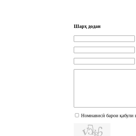
Шарҳ додан
Номнависӣ барои қабули 