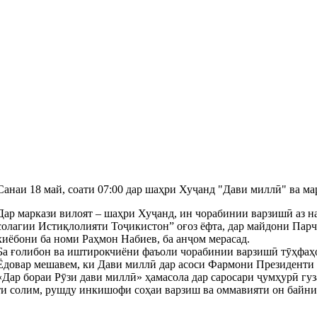
Санаи 18 май, соати 07:00 дар шаҳри Хуҷанд "Дави миллӣ" ва м
Дар маркази вилоят – шаҳри Хуҷанд, ин чорабинии варзишӣ аз 
солагии Истиқлолияти Тоҷикистон” оғоз ёфта, дар майдони Пар
хиёбони ба номи Раҳмон Набиев, ба анҷом мерасад.
Ба ғолибон ва иштирокчиёни фаъоли
чорабинии варзишӣ тӯҳфаҳо
Ёдовар мешавем, ки Дави миллӣ дар асоси Фармони Президенти 
«Дар бораи Рӯзи дави миллӣ» ҳамасола дар саросари ҷумҳурӣ гу
ти солим, рушду инкишофи соҳаи варзиш ва оммавияти он байни