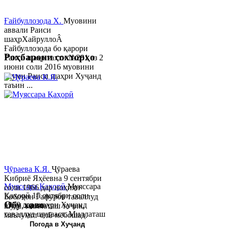
Ғайбуллозода Х.
Муовини
аввали Раиси
шаҳрХайруллоÂ
Ғайбуллозода бо қарори
Роҳбарони сохторҳо
Раиси шаҳр таҳти №281 аз 2
июни соли 2016 муовини
якуми Раиси шаҳри Хуҷанд
таъин ...
Ҷӯраева К.Я.
Ҷӯраева
Кибриё Яҳёевна 9 сентябри
Муяссара Қаҳорӣ
Муяссара
соли 1966 дар ноҳияи
Қаҳорӣ 15 октябри соли
Бобоҷон Ғафуров таваллуд
Обу хаво
1979 дар шаҳри Хуҷанд
шуда, миллаташ тоҷик,
таваллуд шудааст. Миллаташ
маълумот олӣ мебошад.
тоҷик. Маълумот олӣ. Соли
Соли 1997 Донишг...
Погода в Хуҷанд