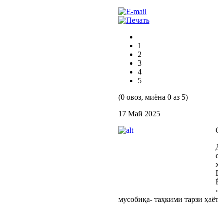
1
2
3
4
5
(0 овоз, миёна 0 аз 5)
17 Май 2025
мусобиқа- таҳкими тарзи ҳаё