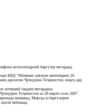
арафони велосипедронӣ баргузор мегардад.
назди КВД “Маҷмааи ҳавзҳои шиноварии 20-
чами давлатии Ҷумҳурии Тоҷикистон, воқеъ дар
и хотиравӣ тақдим мегарданд.
Ҷумҳурии Тоҷикистон аз 28 марти соли 2007
заронида мешавад. Мақсад аз баргузории
 аҳолӣ мебошад.