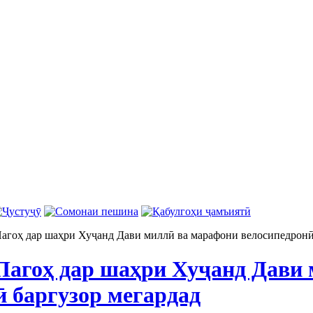
оҳ дар шаҳри Хуҷанд Дави миллӣ ва марафони велосипедронӣ 
гоҳ дар шаҳри Хуҷанд Дави 
ӣ баргузор мегардад