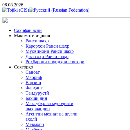
06.08.2026
Cаҳифаи аслӣ
Мақомоти иҷроия
Раиси шаҳр
Қарорҳои Раиси шаҳр
Муовинони Раиси шаҳр
Дастгоҳи Раиси шаҳр
Роҳбарони воҳидҳои сохторӣ
Сохторҳо
Саноат
Маориф
Варзиш
Фарҳанг
Тандурустӣ
Бахши дин
Мактубҳо ва муроҷиати
шаҳрвандон
Агентии меҳнат ва шуғли
аҳолӣ
Меъморӣ
Матбуот