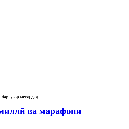
баргузор мегардад
миллӣ ва марафони