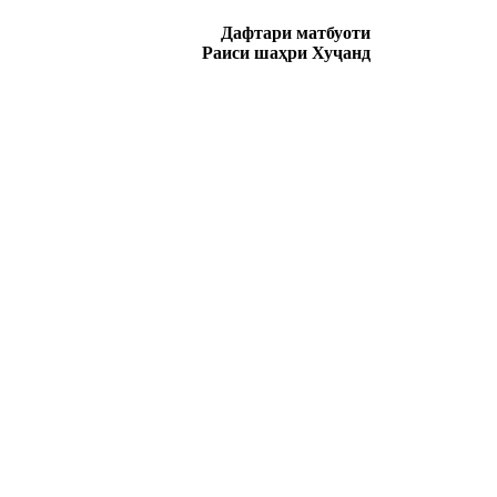
Дафтари матбуоти
Раиси шаҳри Хуҷанд