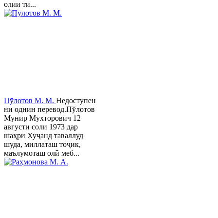
олии ти...
Пӯлотов М. М.
Недоступен
ни однин перевод.Пўлотов
Мунир Мухторович 12
августи соли 1973 дар
шаҳри Хуҷанд таваллуд
шуда, миллаташ тоҷик,
маълумоташ олӣ меб...