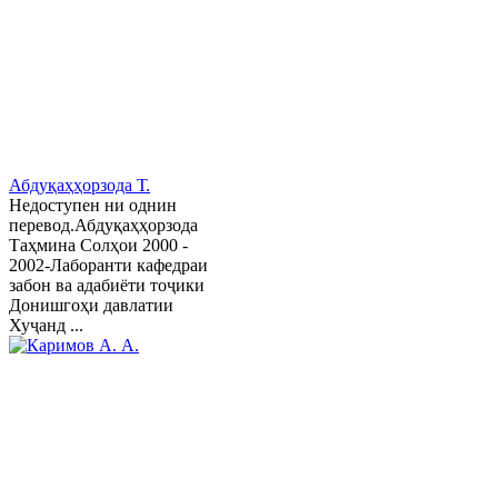
Абдуқаҳҳорзода Т.
Недоступен ни однин
перевод.Абдуқаҳҳорзода
Таҳмина Солҳои 2000 -
2002-Лаборанти кафедраи
забон ва адабиёти тоҷики
Донишгоҳи давлатии
Хуҷанд ...