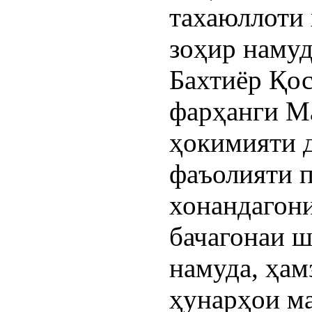
тахаюллоти 
зоҳир намуд
Бахтиёр Қос
фарҳанги М
ҳокимияти д
фаъолияти п
хонандагон
бачагонаи 
намуда, ҳа
ҳунарҳои м