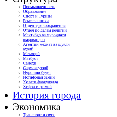
Промышленность
Образование
Спорт и Туризм
Ремесленники
Отдел здравоохранения
Отдел по делам религий
Мактубҳо ва муроҷиати
шаҳрвандон
Агентии меҳнат ва шуғли
аҳолӣ
Меъморӣ
Матбуот
Сайёҳӣ
Сармоягузорӣ
Иҷроиши буҷет
Истифодаи замин
Ҳолати фавқулодда
Хифзи иҷтимоӣ
История города
Экономика
Транспорт и связь