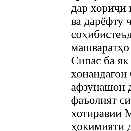
дар хориҷи 
ва дарёфту 
соҳибистеъд
машваратҳо
Сипас ба як
хонандагон 
афзунашон д
фаъолият си
хотиравии 
ҳокимияти 