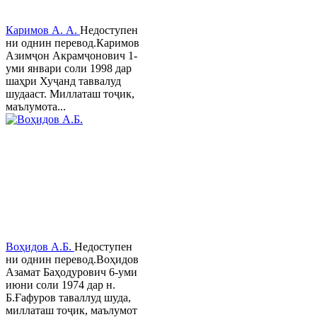
Каримов А. А.
Недоступен
ни однин перевод.Каримов
Азимҷон Акрамҷонович 1-
уми январи соли 1998 дар
шаҳри Хуҷанд таввалуд
шудааст. Миллаташ тоҷик,
маълумота...
Воҳидов А.Б.
Недоступен
ни однин перевод.Воҳидов
Азамат Баҳодурович 6-уми
июни соли 1974 дар н.
Б.Ғафуров таваллуд шуда,
миллаташ тоҷик, маълумот