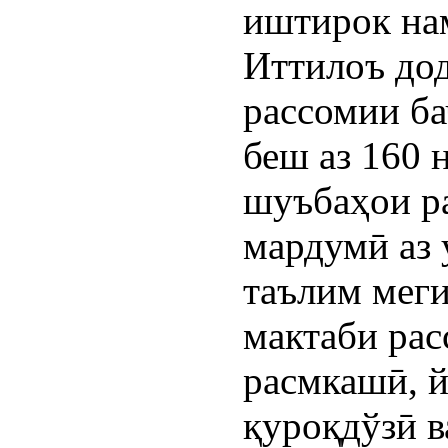
иштирок на
Иттилоъ дод
рассомии б
беш аз 160 
шуъбаҳои р
мардумӣ аз 
таълим меги
мактаби рас
расмкашӣ, й
қуроқдўзӣ в