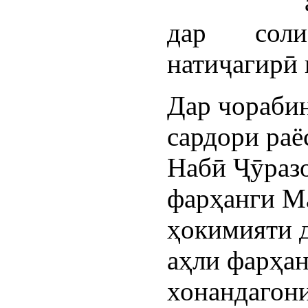
дар сол
натиҷагирӣ 
Дар чораби
сардори раё
Набӣ Ҷӯраз
фарҳанги М
ҳокимияти 
аҳли фарҳан
хонандагони