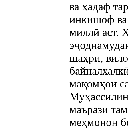
ва ҳадаф та
инкишоф ва
миллӣ аст. 
эҷоднамудаи
шаҳрӣ, вило
байналхалқ
мақомҳои са
Муҳассилин
маърази там
меҳмонон бо