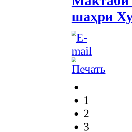
Мактаби 
шаҳри Х
1
2
3