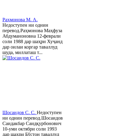
Раҳмонова М. А.
Недоступен ни однин
перевод.Раҳмонова Маҳфуза
Абдуманоновна 12-феврали
соли 1988 дар шаҳри Хуҷанд
дар оилаи коргар таваллуд
шуда, миллаташ т...
Шосаидов С. С.
Недоступен
ни однин перевод.Шосаидов
Саидакбар Саидқурбонович
10-уми октябри соли 1993
дар шаҳри Бўстон таваллуд