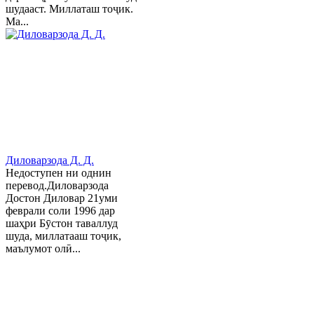
шудааст. Миллаташ тоҷик.
Ма...
Диловарзода Д. Д.
Недоступен ни однин
перевод.Диловарзода
Достон Диловар 21уми
феврали соли 1996 дар
шаҳри Бӯстон таваллуд
шуда, миллатааш тоҷик,
маълумот олӣ...