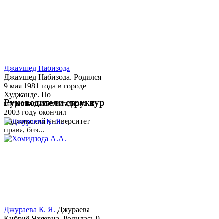
Джамшед Набизода
Джамшед Набизода. Родился
9 мая 1981 года в городе
Худжанде. По
Руководители структур
национальности таджик. В
2003 году окончил
Таджикский университет
права, биз...
Джураева К. Я.
Джураева
Кибриё Яхяевна. Родилась 9