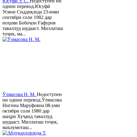
Юсуфӣ У. C.
Недоступен ни
однин перевод.Юсуфӣ
Усмон Сиддиқзода 23-юми
сентябри соли 1982 дар
ноҳияи Бобоҷон Ғафуров
таваллуд шудааст. Миллаташ
тоҷик, ма...
Ӯлмасова Н. М.
Недоступен
ни однин перевод.Ӯлмасова
Нигина Маруфовна 08-уми
октябри соли 1980 дар
шаҳри Хуҷанд таваллуд
шудааст. Миллаташ тоҷик,
маълумоташ...