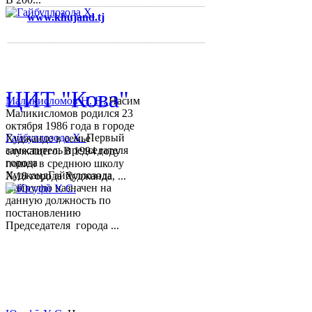
www.khujand.tj
,
e-mail:
mihd.khujand@gmail.com
© 2013-2018 Разработчик и 
ЦИТ "Кова"
Маликисломов Н. Н.
Насим
Маликисломов родился 23
октября 1986 года в городе
Гайбуллозода Х.
Первый
Худжанде в семье
заместитель председателя
служащего. В 1994 году
города
пошел в среднюю школу
ХуджандГайбуллозода
№18 города Худжанда, ...
Хайрулло назначен на
данную должность по
постановлению
Председателя города ...