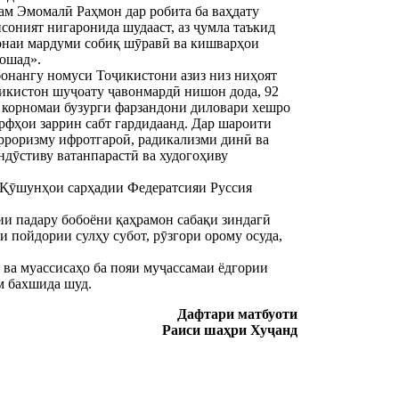
ам Эмомалӣ Раҳмон дар робита ба ваҳдату
соният нигаронида шудааст, аз ҷумла таъкид
ъонаи мардуми собиқ шӯравӣ ва кишварҳои
бошад».
бонангу номуси Тоҷикистони азиз низ ниҳоят
оҷикистон шуҷоату ҷавонмардӣ нишон дода, 92
а корномаи бузурги фарзандони диловари хешро
арфҳои заррин сабт гардидаанд. Дар шароити
ерроризму ифротгароӣ, радикализми динӣ ва
ндӯстиву ватанпарастӣ ва худогоҳиву
 Қӯшунҳои сарҳадии Федератсияи Руссия
ии падару бобоёни қаҳрамон сабақи зиндагӣ
 пойдории сулҳу субот, рӯзгори орому осуда,
 ва муассисаҳо ба пояи муҷассамаи ёдгории
м бахшида шуд.
Дафтари матбуоти
Раиси шаҳри Хуҷанд