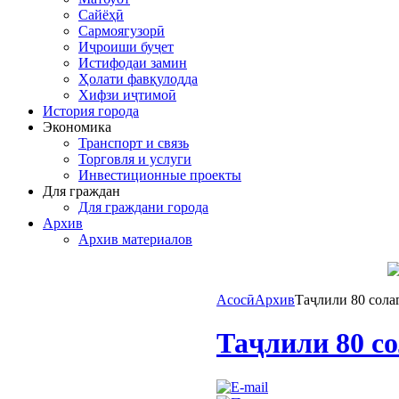
Сайёҳӣ
Сармоягузорӣ
Иҷроиши буҷет
Истифодаи замин
Ҳолати фавқулодда
Хифзи иҷтимоӣ
История города
Экономика
Транспорт и связь
Торговля и услуги
Инвестиционные проекты
Для граждан
Для граждани города
Архив
Архив материалов
Асосӣ
Архив
Таҷлили 80 сола
Таҷлили 80 с