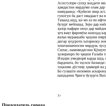
Асосгузори сулҳу ваҳдати м
ҳамдастии мардуми олам дар 
намудаанд: «Қобили зикр аст
гуногун ба даст омадааст ва
Таъкид шуд, ки мо аз он ифт
бузург мебошад. Зеро дар на
ҳазор нафари онҳо дар майдо
ҳеҷ вақт фаромӯш нахоҳад ка
вазъи мураккаби ҷаҳони имрӯ
дигар зуҳуроти хатарноку но
хештаншиносии мардум, хусус
Сипас, намояндагони Қӯшунҳ
ҳозиринро бо ҷашни Ғалаба т
Изҳори умедворӣ карда шуд, 
бардошта, бо эҳсоси баланди
таҳкими дӯстиву ҳамкорӣ ва 
Бо гузашти низомии аскарону
шаҳидони Ҷанги бузурги Ват
?>
Председатель города