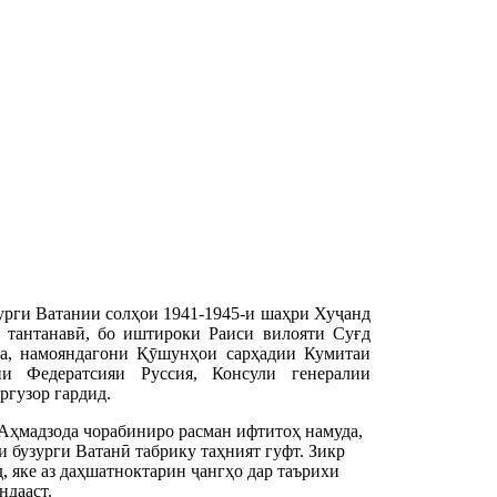
урги Ватании солҳои 1941-1945-и шаҳри Хуҷанд
 тантанавӣ, бо иштироки Раиси вилояти Суғд
а, намояндагони Қӯшунҳои сарҳадии Кумитаи
и Федератсияи Руссия, Консули генералии
ргузор гардид.
 Аҳмадзода чорабиниро расман ифтитоҳ намуда,
и бузурги Ватанӣ табрику таҳният гуфт. Зикр
, яке аз даҳшатноктарин ҷангҳо дар таърихи
ндааст.