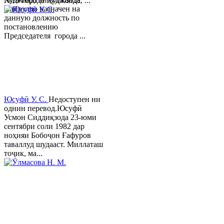
№18 города Худжанда, ...
Хайрулло назначен на
данную должность по
постановлению
Председателя города ...
Юсуфӣ У. C.
Недоступен ни
однин перевод.Юсуфӣ
Усмон Сиддиқзода 23-юми
сентябри соли 1982 дар
ноҳияи Бобоҷон Ғафуров
таваллуд шудааст. Миллаташ
тоҷик, ма...