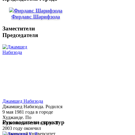
Фирдавс Шарифзода
Заместители
Председателя
Джамшед Набизода
Джамшед Набизода. Родился
9 мая 1981 года в городе
Худжанде. По
Руководители структур
национальности таджик. В
2003 году окончил
Таджикский университет