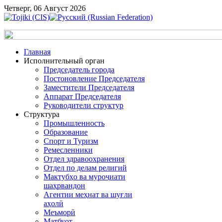
Четверг, 06 Август 2026
Главная
Исполнительный орган
Председатель города
Постоновление Председателя
Заместители Председателя
Аппарат Председателя
Руководители структур
Структура
Промышленность
Образование
Спорт и Туризм
Ремесленники
Отдел здравоохранения
Отдел по делам религий
Мактубҳо ва муроҷиати
шаҳрвандон
Агентии меҳнат ва шуғли
аҳолӣ
Меъморӣ
Матбуот