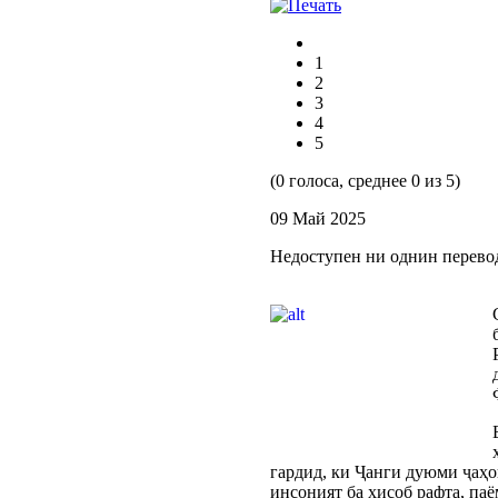
1
2
3
4
5
(0 голоса, среднее 0 из 5)
09 Май 2025
Недоступен ни однин перево
гардид, ки Ҷанги дуюми ҷаҳо
инсоният ба ҳисоб рафта, па