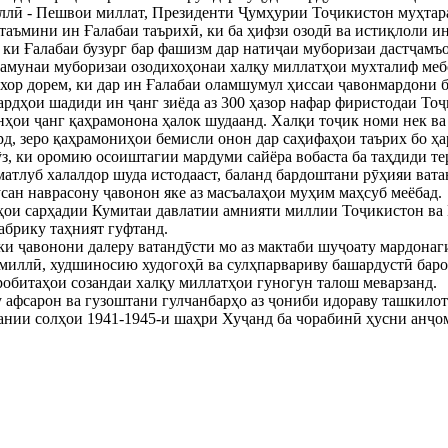
иллӣ - Пешвои миллат, Президенти Ҷумҳурии Тоҷикистон муҳтар
таъмини ин Ғалабаи таърихӣ, ки ба ҳифзи озодӣ ва истиқлоли ин
, ки Ғалабаи бузург бар фашизм дар натиҷаи муборизаи дастҷам
 намунаи муборизаи озодихоҳонаи халқу миллатҳои мухталиф ме
ихор дорем, ки дар ин Ғалабаи оламшумул ҳиссаи ҷавонмардони 
бардҳои шадиди ин ҷанг зиёда аз 300 ҳазор нафар фиристодаи Т
нҳои ҷанг қаҳрамонона ҳалок шудаанд. Халқи тоҷик номи нек в
рд, зеро қаҳрамониҳои бемисли онон дар саҳифаҳои таърих бо ҳ
з, ки оромию осоиштагии мардуми сайёра вобаста ба таҳдиди т
матлуб халалдор шуда истодааст, баланд бардоштани рӯҳияи вата
ан наврасону ҷавонон яке аз масъалаҳои муҳим маҳсуб меёбад.
ои сарҳадии Кумитаи давлатии амнияти миллии Тоҷикистон ва
абрику таҳният гуфтанд.
ки ҷавонони далеру ватандӯсти мо аз мактаби шуҷоату мардонаг
 миллӣ, худшиносию худогоҳӣ ва сулҳпарвариву башардустӣ барои
робитаҳои созандаи халқу миллатҳои гуногун талош меварзанд.
 афсарон ва гузоштани гулчанбарҳо аз ҷониби идораву ташкилот
ании солҳои 1941-1945-и шаҳри Хуҷанд ба чорабинӣ ҳусни анҷо