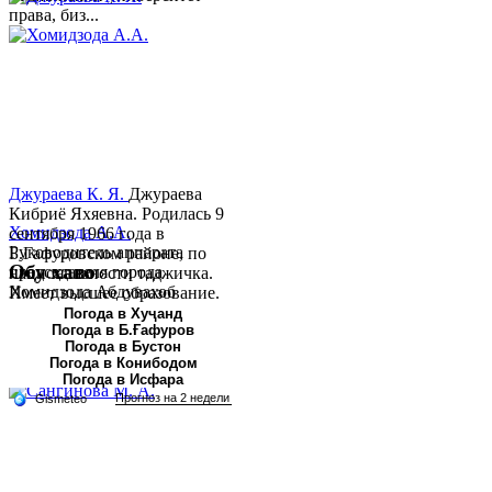
права, биз...
Джураева К. Я.
Джураева
Кибриё Яхяевна. Родилась 9
Хомидзода А.А.
сентября 1966 года в
Руководитель аппарата
Б.Гафуровском районе, по
Обу хаво
председателя города
национальности таджичка.
Хомидзода Абдувахоб
Имеет высшее образование.
Абдумаджид родился 8
В 1997 ...
Погода в Хуҷанд
Погода в Б.Ғафуров
июня 1978 года в городе
Погода в Бустон
Худжанде. По
Погода в Конибодом
национальности...
Погода в Исфара