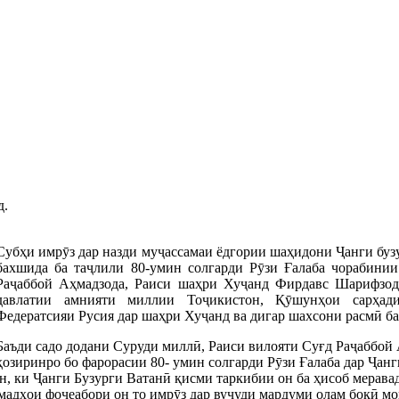
д.
Субҳи имрӯз дар назди муҷассамаи ёдгории шаҳидони Ҷанги буз
бахшида ба таҷлили 80-умин солгарди Рӯзи Ғалаба чорабинии
Раҷаббой Аҳмадзода, Раиси шаҳри Хуҷанд Фирдавс Шарифзод
давлатии амнияти миллии Тоҷикистон, Қӯшунҳои сарҳади
Федератсияи Русия дар шаҳри Хуҷанд ва дигар шахсони расмӣ ба
Баъди садо додани Суруди миллӣ, Раиси вилояти Суғд Раҷаббой
ҳозиринро бо фарорасии 80- умин солгарди Рӯзи Ғалаба дар Ҷанг
н, ки Ҷанги Бузурги Ватанӣ қисми таркибии он ба ҳисоб меравад
ёмадҳои фоҷеабори он то имрӯз дар вуҷуди мардуми олам боқӣ мо