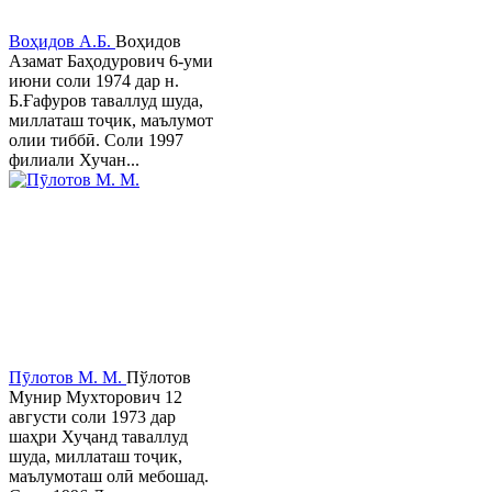
Воҳидов А.Б.
Воҳидов
Азамат Баҳодурович 6-уми
июни соли 1974 дар н.
Б.Ғафуров таваллуд шуда,
миллаташ тоҷик, маълумот
олии тиббӣ. Соли 1997
филиали Хучан...
Пӯлотов М. М.
Пўлотов
Мунир Мухторович 12
августи соли 1973 дар
шаҳри Хуҷанд таваллуд
шуда, миллаташ тоҷик,
маълумоташ олӣ мебошад.