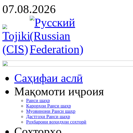
07.08.2026
Cаҳифаи аслӣ
Мақомоти иҷроия
Раиси шаҳр
Қарорҳои Раиси шаҳр
Муовинони Раиси шаҳр
Дастгоҳи Раиси шаҳр
Роҳбарони воҳидҳои сохторӣ
Сохторҳо