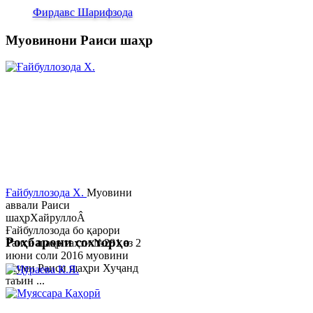
Фирдавс Шарифзода
Муовинони Раиси шаҳр
Ғайбуллозода Х.
Муовини
аввали Раиси
шаҳрХайруллоÂ
Ғайбуллозода бо қарори
Роҳбарони сохторҳо
Раиси шаҳр таҳти №281 аз 2
июни соли 2016 муовини
якуми Раиси шаҳри Хуҷанд
таъин ...