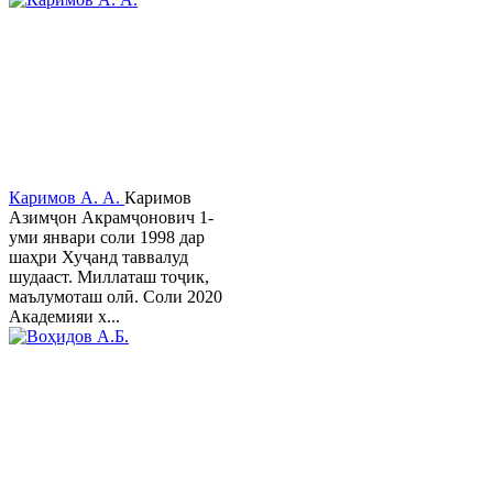
Каримов А. А.
Каримов
Азимҷон Акрамҷонович 1-
уми январи соли 1998 дар
шаҳри Хуҷанд таввалуд
шудааст. Миллаташ тоҷик,
маълумоташ олӣ. Соли 2020
Академияи х...