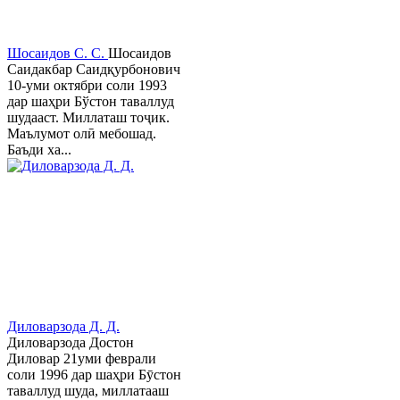
Шосаидов С. С.
Шосаидов
Саидакбар Саидқурбонович
10-уми октябри соли 1993
дар шаҳри Бўстон таваллуд
шудааст. Миллаташ тоҷик.
Маълумот олӣ мебошад.
Баъди ха...
Диловарзода Д. Д.
Диловарзода Достон
Диловар 21уми феврали
соли 1996 дар шаҳри Бӯстон
таваллуд шуда, миллатааш