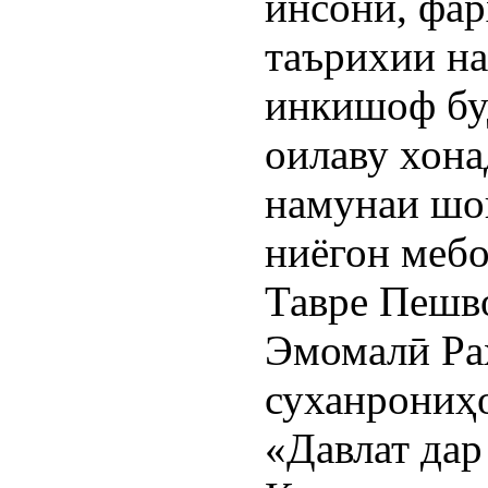
инсонӣ, фар
таърихии на
инкишоф бу
оилаву хона
намунаи шо
ниёгон меб
Тавре Пешв
Эмомалӣ Раҳ
суханрониҳ
«Давлат дар