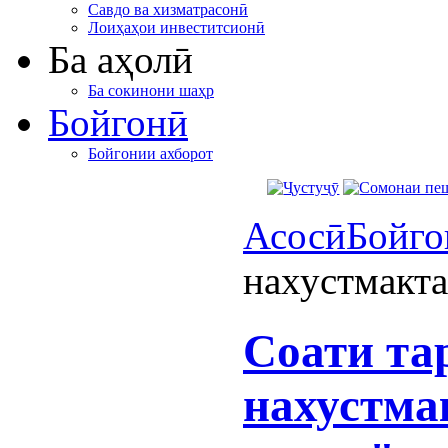
Савдо ва хизматрасонӣ
Лоиҳаҳои инвеститсионӣ
Ба аҳолӣ
Ба сокинони шаҳр
Бойгонӣ
Бойгонии ахборот
Асосӣ
Бойго
нахустмакта
Соати та
нахустма