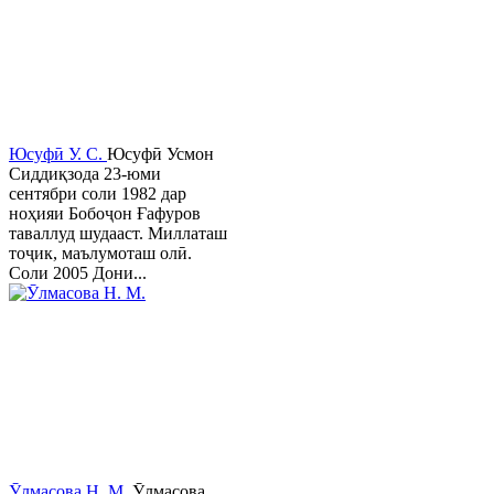
Юсуфӣ У. C.
Юсуфӣ Усмон
Сиддиқзода 23-юми
сентябри соли 1982 дар
ноҳияи Бобоҷон Ғафуров
таваллуд шудааст. Миллаташ
тоҷик, маълумоташ олӣ.
Соли 2005 Дони...
Ӯлмасова Н. М.
Ӯлмасова