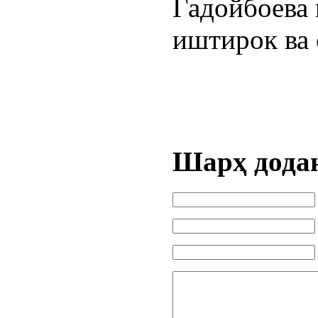
Гадойбоева 
иштирок ва 
Шарҳ дода