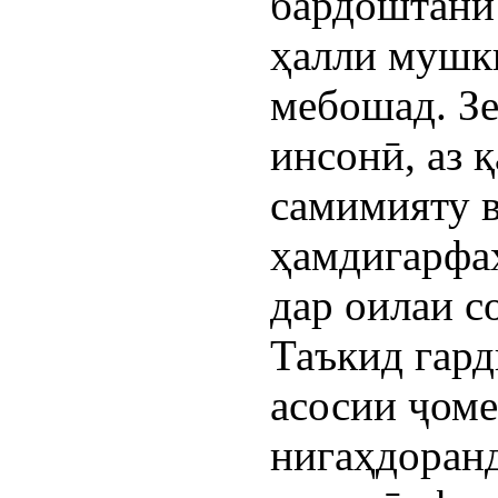
бардоштани
ҳалли мушк
мебошад. З
инсонӣ, аз 
самимияту 
ҳамдигарфа
дар оилаи с
Таъкид гард
асосии ҷоме
нигаҳдоран