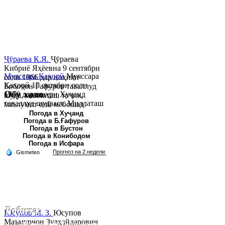
Ҷӯраева К.Я.
Ҷӯраева
Кибриё Яҳёевна 9 сентябри
Муяссара Қаҳорӣ
Муяссара
соли 1966 дар ноҳияи
Қаҳорӣ 15 октябри соли
Бобоҷон Ғафуров таваллуд
Обу хаво
1979 дар шаҳри Хуҷанд
шуда, миллаташ тоҷик,
таваллуд шудааст. Миллаташ
маълумот олӣ мебошад.
тоҷик. Маълумот олӣ. Соли
Соли 1997 Донишг...
Погода в Хуҷанд
Погода в Б.Ғафуров
2002 Донишгоҳи давлатии
Погода в Бустон
Хуҷанд ба...
Погода в Конибодом
Погода в Исфара
Робита:
Юсупов М. З.
Юсупов
Маъмурҷон Зулҳайдарович
Ҷумҳурии Тоҷикистон, вилояти Суғд,