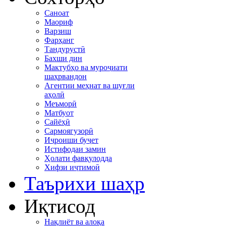
Саноат
Маориф
Варзиш
Фарҳанг
Тандурустӣ
Бахши дин
Мактубҳо ва муроҷиати
шаҳрвандон
Агентии меҳнат ва шуғли
аҳолӣ
Меъморӣ
Матбуот
Сайёҳӣ
Сармоягузорӣ
Иҷроиши буҷет
Истифодаи замин
Ҳолати фавқулодда
Хифзи иҷтимоӣ
Таърихи шаҳр
Иқтисод
Нақлиёт ва алоқа