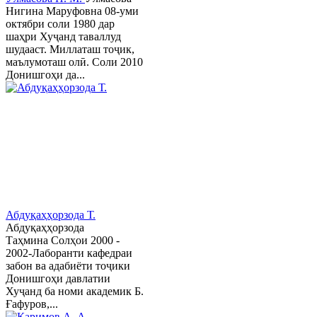
Нигина Маруфовна 08-уми
октябри соли 1980 дар
шаҳри Хуҷанд таваллуд
шудааст. Миллаташ тоҷик,
маълумоташ олӣ. Соли 2010
Донишгоҳи да...
Абдуқаҳҳорзода Т.
Абдуқаҳҳорзода
Таҳмина Солҳои 2000 -
2002-Лаборанти кафедраи
забон ва адабиёти тоҷики
Донишгоҳи давлатии
Хуҷанд ба номи академик Б.
Ғафуров,...