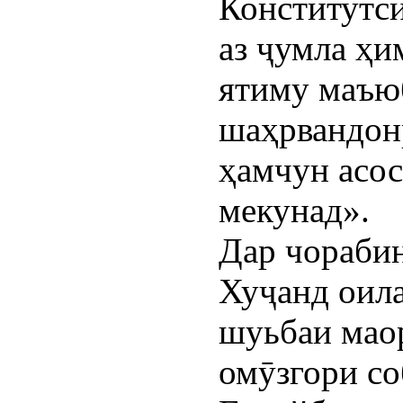
Конститутси
аз ҷумла ҳи
ятиму маъюб
шаҳрвандонр
ҳамчун асо
мекунад».
Дар чораби
Хуҷанд оила
шуьбаи мао
омӯзгори с