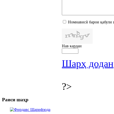
Номнависӣ барои қабули 
Нав кардан
Шарҳ додан
?>
Раиси шаҳр