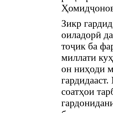
Ҳомидҷонов
Зикр гардид
оиладорӣ д
тоҷик ба фа
миллати куҳ
он ниҳоди 
гардидааст.
соатҳои тар
гардонидан