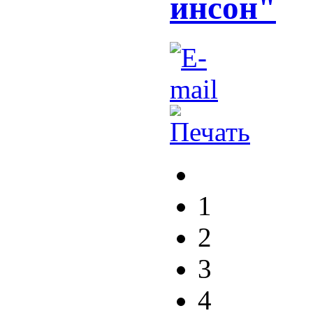
инсон"
1
2
3
4