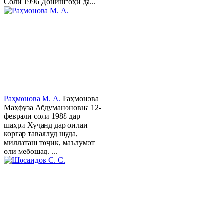
Соли 1996 Донишгоҳи да...
Раҳмонова М. А.
Раҳмонова
Маҳфуза Абдуманоновна 12-
феврали соли 1988 дар
шаҳри Хуҷанд дар оилаи
коргар таваллуд шуда,
миллаташ тоҷик, маълумот
олӣ мебошад. ...