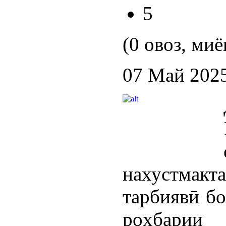
5
(0 овоз, миё
07 Май 202
нахустмакт
тарбиявӣ бо
роҳбари