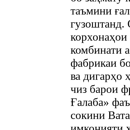
таъмини ға
гузоштанд. 
корхонаҳои 
комбинати 
фабрикаи б
ва дигарҳо 
чиз барои ф
Ғалаба» фаъ
сокини Вата
имконияти х