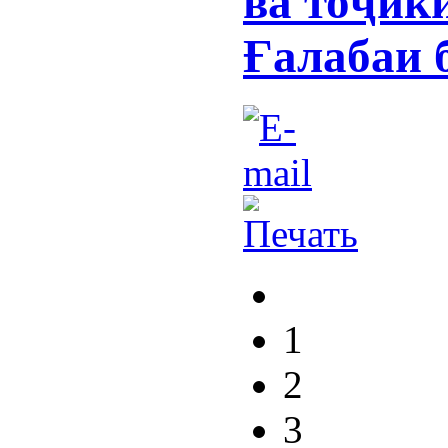
ва тоҷик
Ғалабаи 
1
2
3