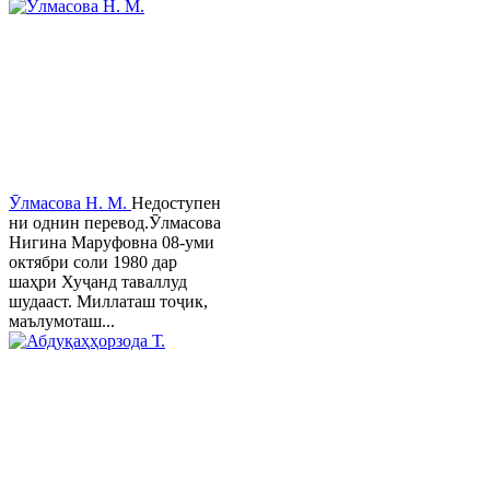
Ӯлмасова Н. М.
Недоступен
ни однин перевод.Ӯлмасова
Нигина Маруфовна 08-уми
октябри соли 1980 дар
шаҳри Хуҷанд таваллуд
шудааст. Миллаташ тоҷик,
маълумоташ...