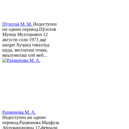
Пӯлотов М. М.
Недоступен
ни однин перевод.Пўлотов
Мунир Мухторович 12
августи соли 1973 дар
шаҳри Хуҷанд таваллуд
шуда, миллаташ тоҷик,
маълумоташ олӣ меб...
Раҳмонова М. А.
Недоступен ни однин
перевод.Раҳмонова Маҳфуза
Абдуманоновна 12-феврали