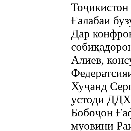
Тоҷикистон 
Ғалабаи буз
Дар конфро
собиқадоро
Алиев, конс
Федератсия
Хуҷанд Сер
устоди ДДХ
Бобоҷон Ға
муовини Ра