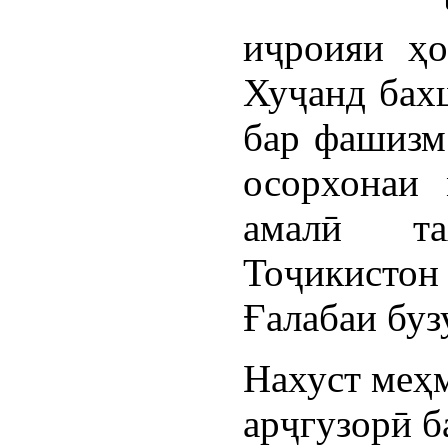
иҷроияи ҳо
Хуҷанд бахш
бар фашизм 
осорхонаи 
амалӣ т
Тоҷикисто
Ғалабаи буз
Нахуст меҳ
арҷгузорӣ 