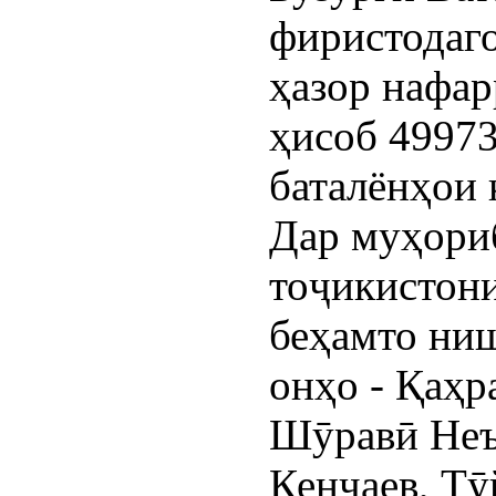
фиристодаг
ҳазор нафар
ҳисоб 49973
баталёнҳои 
Дар муҳори
тоҷикистон
беҳамто ни
онҳо - Қаҳ
Шӯравӣ Неъ
Кенҷаев, Тӯ