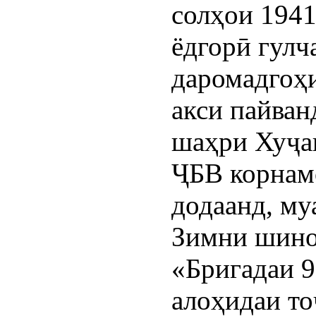
солҳои 1941
ёдгорӣ гулч
даромадгоҳи
акси пайван
шаҳри Хуҷа
ҶБВ корнам
додаанд, му
Зимни шино
«Бригадаи 
алоҳидаи то