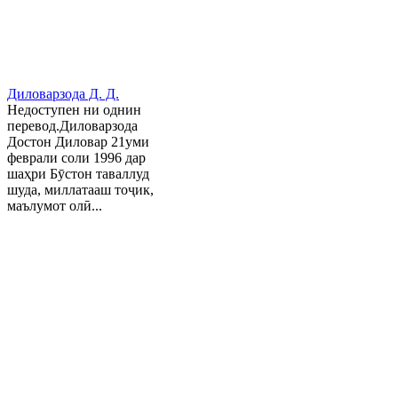
Диловарзода Д. Д.
Недоступен ни однин
перевод.Диловарзода
Достон Диловар 21уми
феврали соли 1996 дар
шаҳри Бӯстон таваллуд
шуда, миллатааш тоҷик,
маълумот олӣ...