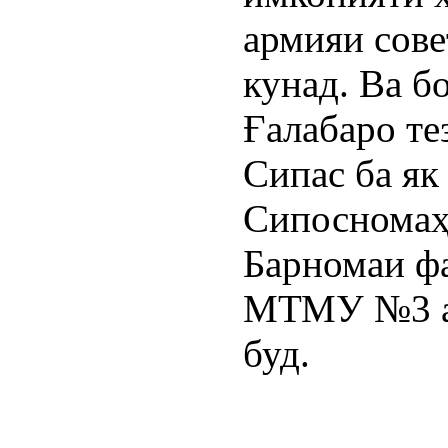
армияи сове
кунад. Ва б
Ғалабаро те
Сипас ба як
Сипосномаҳ
Барномаи ф
МТМУ №3 а
буд.