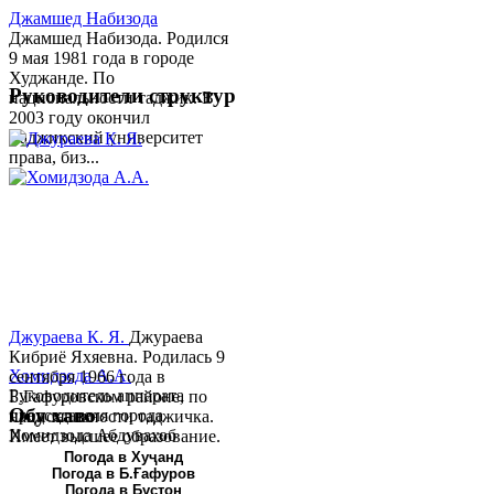
Джамшед Набизода
Джамшед Набизода. Родился
9 мая 1981 года в городе
Худжанде. По
Руководители структур
национальности таджик. В
2003 году окончил
Таджикский университет
права, биз...
Джураева К. Я.
Джураева
Кибриё Яхяевна. Родилась 9
Хомидзода А.А.
сентября 1966 года в
Руководитель аппарата
Б.Гафуровском районе, по
Обу хаво
председателя города
национальности таджичка.
Хомидзода Абдувахоб
Имеет высшее образование.
Абдумаджид родился 8
В 1997 ...
Погода в Хуҷанд
Погода в Б.Ғафуров
июня 1978 года в городе
Погода в Бустон