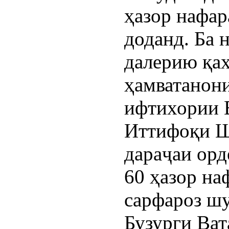
ҳазор нафар
доданд. Ба
далерию қа
ҳамватанони
ифтихории 
Иттифоқи Шӯ
дараҷаи орд
60 ҳазор на
сарфароз ш
Бузурги Ва