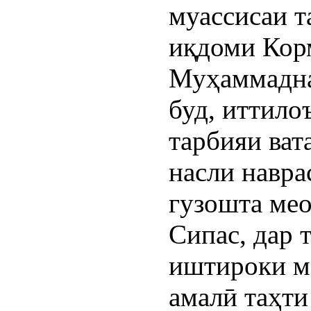
муассисаи т
иқдоми Кор
Муҳаммадна
буд, иттило
тарбияи ват
насли навра
гузошта мео
Сипас, дар 
иштироки м
амалӣ таҳт