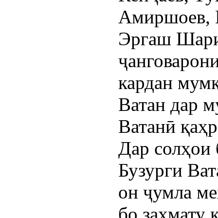
Амиршоев, 
Эргаш Шари
ҷанговарон
кардан мумк
Ватан дар м
Ватанӣ қаҳ
Дар солҳои 
Бузурги Ват
он ҷумла м
бо заҳмату 