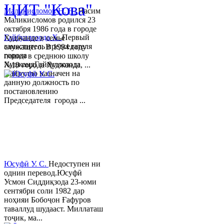
ЦИТ "Кова"
Маликисломов Н. Н.
Насим
Маликисломов родился 23
октября 1986 года в городе
Гайбуллозода Х.
Первый
Худжанде в семье
заместитель председателя
служащего. В 1994 году
города
пошел в среднюю школу
ХуджандГайбуллозода
№18 города Худжанда, ...
Хайрулло назначен на
данную должность по
постановлению
Председателя города ...
Юсуфӣ У. C.
Недоступен ни
однин перевод.Юсуфӣ
Усмон Сиддиқзода 23-юми
сентябри соли 1982 дар
ноҳияи Бобоҷон Ғафуров
таваллуд шудааст. Миллаташ
тоҷик, ма...