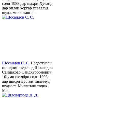
соли 1988 дар шаҳри Хуҷанд
дар оилаи коргар таваллуд
шуда, миллаташ т...
Шосаидов С. С.
Недоступен
ни однин перевод.Шосаидов
Саидакбар Саидқурбонович
10-уми октябри соли 1993
дар шаҳри Бўстон таваллуд
шудааст. Миллаташ тоҷик.
Ма...