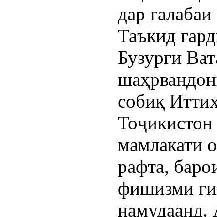
дар ғалабаи
Таъкид гард
Бузурги Ват
шаҳрвандон
собиқ Итти
Тоҷикистон 
мамлакати о
рафта, баро
фишизми ги
намудаанд. 