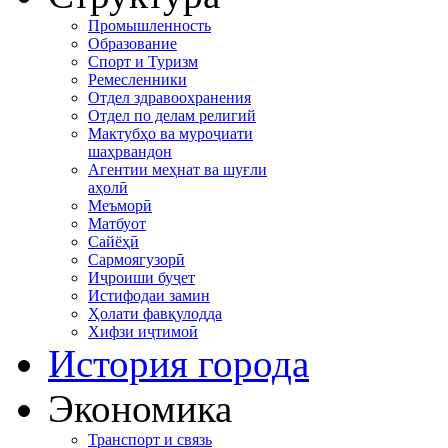
Промышленность
Образование
Спорт и Туризм
Ремесленники
Отдел здравоохранения
Отдел по делам религий
Мактубҳо ва муроҷиати
шаҳрвандон
Агентии меҳнат ва шуғли
аҳолӣ
Меъморӣ
Матбуот
Сайёҳӣ
Сармоягузорӣ
Иҷроиши буҷет
Истифодаи замин
Ҳолати фавқулодда
Хифзи иҷтимоӣ
История города
Экономика
Транспорт и связь