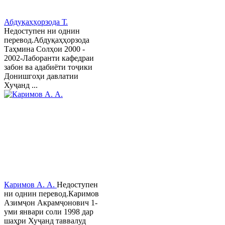
Абдуқаҳҳорзода Т.
Недоступен ни однин
перевод.Абдуқаҳҳорзода
Таҳмина Солҳои 2000 -
2002-Лаборанти кафедраи
забон ва адабиёти тоҷики
Донишгоҳи давлатии
Хуҷанд ...
Каримов А. А.
Недоступен
ни однин перевод.Каримов
Азимҷон Акрамҷонович 1-
уми январи соли 1998 дар
шаҳри Хуҷанд таввалуд