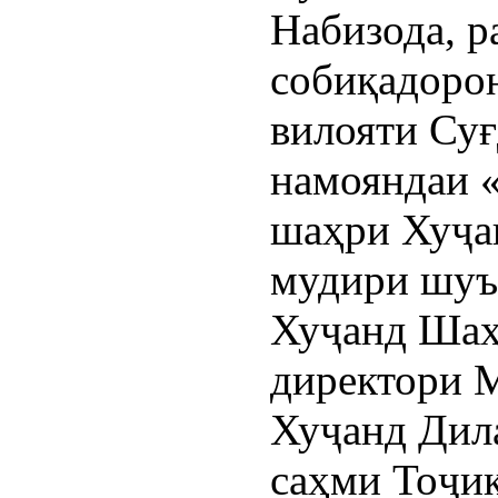
Набизода, 
собиқадоро
вилояти Су
намояндаи 
шаҳри Хуҷа
мудири шуъ
Хуҷанд Шаҳ
директори
Хуҷанд Дил
саҳми Тоҷик