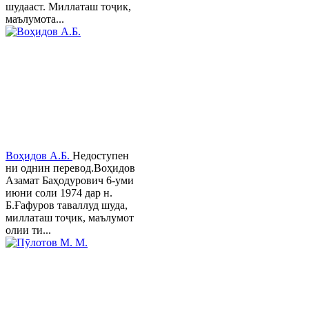
шудааст. Миллаташ тоҷик,
маълумота...
Воҳидов А.Б.
Недоступен
ни однин перевод.Воҳидов
Азамат Баҳодурович 6-уми
июни соли 1974 дар н.
Б.Ғафуров таваллуд шуда,
миллаташ тоҷик, маълумот
олии ти...