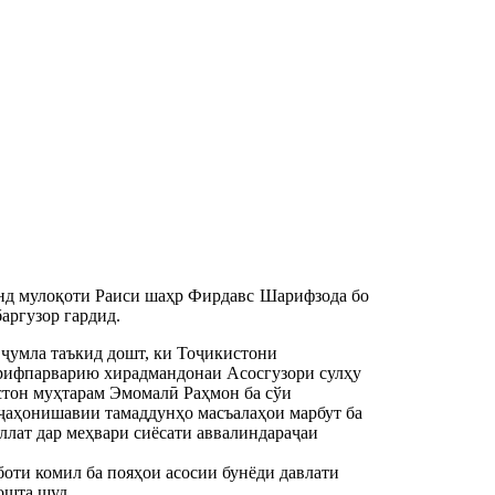
нд мулоқоти Раиси шаҳр Фирдавс Шарифзода бо
аргузор гардид.
ҷумла таъкид дошт, ки Тоҷикистони
орифпарварию хирадмандонаи Асосгузори сулҳу
тон муҳтарам Эмомалӣ Раҳмон ба сўи
 ҷаҳонишавии тамаддунҳо масъалаҳои марбут ба
ллат дар меҳвари сиёсати аввалиндараҷаи
оти комил ба пояҳои асосии бунёди давлати
ошта шуд.