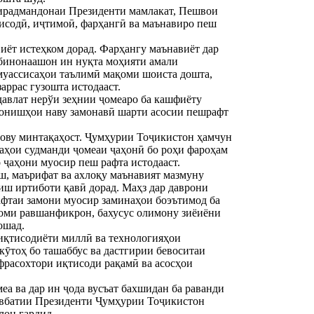
хирадмандонаи Президенти мамлакат, Пешвои
исодӣ, иҷтимоӣ, фарҳангӣ ва маънавиро пеш
иёт истеҳком дорад. Фарҳангу маънавиёт дар
рбинонаашон ин нуқта моҳияти амали
муассисаҳои таълимӣ мақоми шоиста дошта,
аррас гузошта истодааст.
давлат нерўи зеҳнии ҷомеаро ба кашфиёту
 донишҳои наву замонавӣ шарти асосии пешрафт
ҳову минтақаҳост. Ҷумҳурии Тоҷикистон ҳамчун
аҳои судманди ҷомеаи ҷаҳонӣ бо роҳи фароҳам
 ҷаҳони муосир пеш рафта истодааст.
, маърифат ва ахлоқу маънавият мазмуну
иш иртиботи қавӣ дорад. Маҳз дар даврони
фтаи замони муосир заминаҳои боэътимод ба
моми равшанфикрон, бахусус олимону зиёиёни
ошад.
иқтисодиёти миллӣ ва технологияҳои
кӯтоҳ бо ташаббус ва дастгирии бевоситаи
расохтори иқтисоди рақамӣ ва асосҳои
а ва дар ин ҷода вусъат бахшидан ба раванди
авбатии Президенти Ҷумҳурии Тоҷикистон
лон гардид.