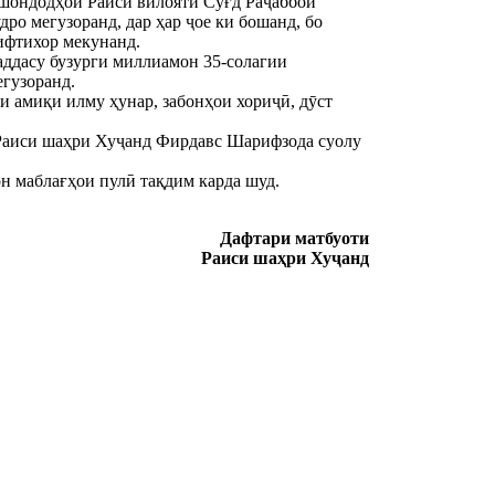
шондодҳои Раиси вилояти Суғд Раҷаббой
ро мегузоранд, дар ҳар ҷое ки бошанд, бо
ифтихор мекунанд.
аддасу бузурги миллиамон 35-солагии
егузоранд.
 амиқи илму ҳунар, забонҳои хориҷӣ, дӯст
а Раиси шаҳри Хуҷанд Фирдавс Шарифзода суолу
 маблағҳои пулӣ тақдим карда шуд.
Дафтари матбуоти
Раиси шаҳри Хуҷанд