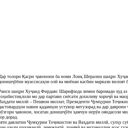
Дар толори Қасри ҷавонони ба номи Лоиқ Шералии шаҳри Хуҷа
донишҷӯёни муассисаҳои олӣ ва миёнаи касбии маркази вилоят б
Раиси шаҳри Хуҷанд Фирдавс Шарифзода зимни баромади худ аз 
соҳибистиқлоли мо дар партави сиёсати дохиливу хориҷӣ ва ма
Ваҳдати миллӣ – Пешвои миллат, Президенти Ҷумҳурии Тоҷикис
дастовардҳои навин қадамҳои устувор мегузорад ва дар даврони
рўзгори ҷавонон, хосатан донишҷўён ҳамчун нерӯи ояндасози ми
ор дорад.
ти давлатии Ҷумҳурии Тоҷикистон ва Ваҳдати миллӣ, сулҳу суб
аи озоди шаҳрвандӣ, демократӣ, дунявӣ ва мутамаддин асос гуз