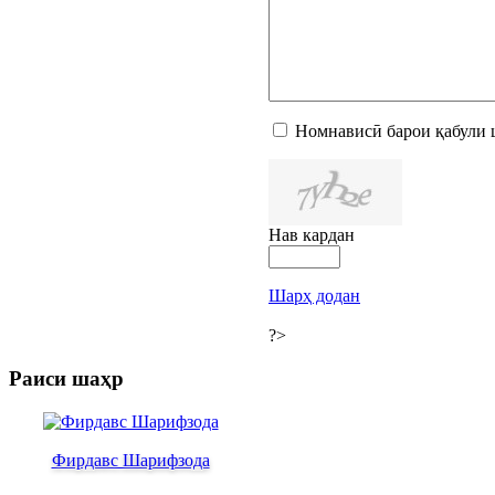
Номнависӣ барои қабули 
Нав кардан
Шарҳ додан
?>
Раиси шаҳр
Фирдавс Шарифзода