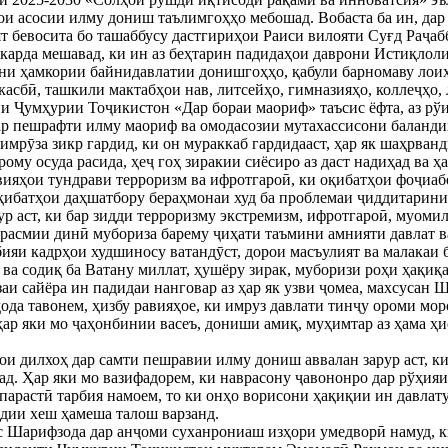
ои асосии илму дониш таълимгоҳҳо мебошад. Вобаста ба ин, дар
т бевосита бо ташаббусу дастгириҳои Раиси вилояти Суғд Раҷа
 карда мешавад, ки ин аз беҳтарин падидаҳои даврони Истиқлол
ни ҳамкории байнидавлатии донишгоҳҳо, қабули барномаву лоиҳ
касбӣ, ташкили мактабҳои нав, литсейҳо, гимназияҳо, коллеҷҳо,
и Ҷумҳурии Тоҷикистон «Дар бораи маориф» таъсис ёфта, аз рўи
дар пешрафти илму маориф ва омодасозии мутахассисони баланд
имрӯза зикр гардид, ки он мураккаб гардидааст, ҳар як шаҳрван
ому осуда расида, ҳеҷ гоҳ зиракии сиёсиро аз даст надиҳад ва 
ияҳои тундрави терроризм ва ифротгароӣ, ки оқибатҳои фоҷиабо
 оқибатҳои даҳшатбору бераҳмонаи худ ба проблемаи ҷиддитарини 
рур аст, ки бар зидди терроризму экстремизм, ифротгароӣ, муом
расмии динӣ мубориза барему ҷиҳати таъмини амнияти давлат в
рбияи кадрҳои худшиносу ватандӯст, дорои масъулият ва малакаи 
ва содиқ ба Ватану миллат, ҳушёру зирак, муборизи роҳи ҳақиқа
аи сайёра ин падидаи нанговар аз ҳар як узви ҷомеа, махсусан 
дода тавонем, ҳизбу равияҳое, ки имруз давлати тинҷу ороми мо
 ҳар яки мо ҷаҳонбинии васеъ, дониши амиқ, муҳимтар аз ҳама ҳ
ои дилхоҳ дар самти пешравии илму дониш аввалан зарур аст, ки
д. Ҳар яки мо вазифадорем, ки наврасону ҷавононро дар рўҳия
нпарастӣ тарбия намоем, то ки онҳо ворисони ҳақиқии ин давлат
дии хеш ҳамеша талош варзанд.
 Шарифзода дар анҷоми суханрониаш изҳори умедворӣ намуд, к