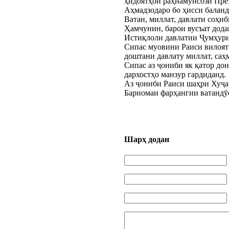
ҳидоятҳои раҳнамунсози Пре
Аҳмадзодаро бо ҳисси баланд
Ватан, миллат, давлати соҳи
Ҳамчунин, барои вусъат дода
Истиқлоли давлатии Ҷумҳурии
Сипас муовини Раиси вилояти
доштани давлату миллат, саҳ
Сипас аз ҷониби як қатор д
дархостҳо манзур гардиданд.
Аз ҷониби Раиси шаҳри Хуҷа
Барномаи фарҳангии ватандӯ
Шарҳ додан