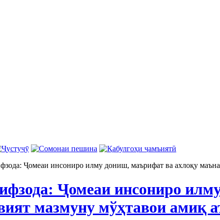
зода: Ҷомеаи инсониро илму дониш, маърифат ва ахлоқу маъна
фзода: Ҷомеаи инсониро илму
вият мазмуну мўҳтавои амиқ а