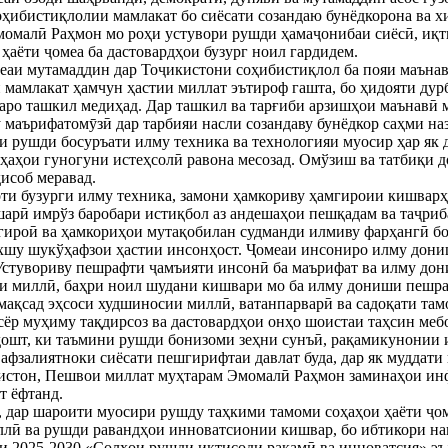
оҳибистиқлолии мамлакат бо сиёсати созандаю бунёдкорона ва 
момалӣ Раҳмон мо роҳи устувори рушди ҳамаҷонибаи сиёсӣ, иқт
ҳаёти ҷомеа ба дастовардҳои бузург ноил гардидем.
еаи мутамаддин дар Тоҷикистони соҳибистиқлол ба пояи маънав
 мамлакат ҳамчун ҳастии миллат эътироф гашта, бо ҳидояти ду
аро ташкил медиҳад. Дар ташкил ва тарғиби арзишҳои маънавӣ 
 маърифатомӯзӣ дар тарбияи насли созандаву бунёдкор саҳми наз
и рушди босуръати илму техника ва технологияи муосир ҳар як 
оҳаҳои гуногуни истеҳсолӣ равона месозад. Омўзиш ва татбиқи
ҳисоб меравад.
оти бузурги илму техника, замони ҳамкориву ҳамгироии кишвар
арӣ имрўз баробари истиқбол аз андешаҳои пешқадам ва таҷриб
гироӣ ва ҳамкориҳои мутақобилан судманди илмиву фарҳангӣ бо
шу шукўҳафзои ҳастии инсонҳост. Ҷомеаи инсониро илму дониш
Устувориву пешрафти ҷамъияти инсонӣ ба маърифат ва илму дон
ти миллӣ, баҳри ноил шудани кишвари мо ба илму дониши пешра
мақсад эҳсоси худшиносии миллӣ, ватанпарварӣ ва садоқати та
ёр муҳиму тақдирсоз ва дастовардҳои онҳо шоистаи таҳсин меб
ошт, ки таъмини рушди бонизоми зеҳни сунъӣ, рақамикунонии 
 афзалиятноки сиёсати пешгирифтаи давлат буда, дар як муддати 
стон, Пешвои миллат муҳтарам Эмомалӣ Раҳмон заминаҳои инф
т ёфтанд.
 дар шароити муосири рушду таҳкими тамоми соҳаҳои ҳаёти ҷоме
лӣ ва рушди равандҳои инноватсионии кишвар, бо ибтикори н
и 2025-2030 «Солҳои рушди иқтисоди рақамӣ ва инноватсия» эъ