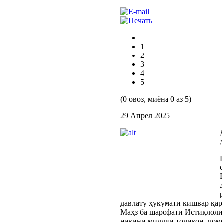
1
2
3
4
5
(0 овоз, миёна 0 аз 5)
29 Апрел 2025
давлату ҳукумати кишвар қар
Маҳз ба шарофати Истиқлолия
навини миллии тоҷикон, ҷоме