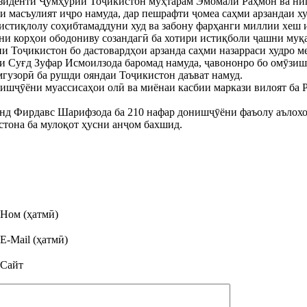
зиденти Ҷумҳурии Тоҷикистон муҳтарам Эмомалӣ Раҳмон ва ни
и масъулият иҷро намуда, дар пешрафти ҷомеа саҳми арзандаи худ
бистиқлолу соҳибтамаддуни худ ва забону фарҳанги миллии хеш 
ни корҳои ободониву созандагӣ ба хотири истиқболи ҷашни муқ
 Тоҷикистон бо дастовардҳои арзанда саҳми назарраси худро м
 Суғд Зуфар Исмоилзода баромад намуда, ҷавононро бо омӯзиши
мгузорӣ ба рушди ояндаи Тоҷикистон даъват намуд.
онишҷӯёни муассисаҳои олӣ ва миёнаи касбии маркази вилоят б
нд Фирдавс Шарифзода ба 210 нафар донишҷӯёни фаъолу аълохон
стона ба мулоқот ҳусни анҷом бахшид.
Ном (ҳатмӣ)
E-Mail (ҳатмӣ)
Сайт