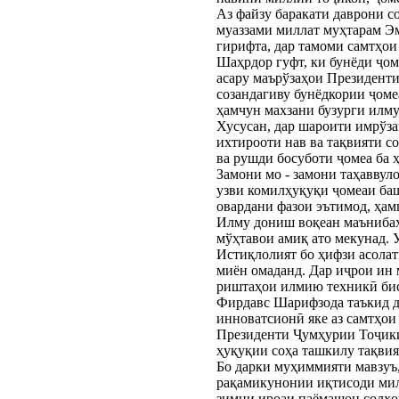
Аз файзу баракати даврони с
муаззами миллат муҳтарам Э
гирифта, дар тамоми самтҳои 
Шаҳрдор гуфт, ки бунёди ҷом
асару маърўзаҳои Президенти
созандагиву бунёдкории ҷоме
ҳамчун махзани бузурги илму
Хусусан, дар шароити имрўза
ихтирооти нав ва тақвияти с
ва рушди босуботи ҷомеа ба 
Замони мо - замони таҳаввул
узви комилҳуқуқи ҷомеаи баш
овардани фазои эътимод, ҳам
Илму дониш воқеан маънибах
мўҳтавои амиқ ато мекунад. 
Истиқлолият бо ҳифзи асола
миён омаданд. Дар иҷрои ин 
риштаҳои илмию техникӣ бис
Фирдавс Шарифзода таъкид д
инноватсионӣ яке аз самтҳои
Президенти Ҷумҳурии Тоҷики
ҳуқуқии соҳа ташкилу тақвия
Бо дарки муҳиммияти мавзуъ,
рақамикунонии иқтисоди мил
зимни ироаи паёмашон солҳо