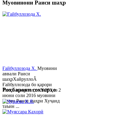
Муовинони Раиси шаҳр
Ғайбуллозода Х.
Муовини
аввали Раиси
шаҳрХайруллоÂ
Ғайбуллозода бо қарори
Роҳбарони сохторҳо
Раиси шаҳр таҳти №281 аз 2
июни соли 2016 муовини
якуми Раиси шаҳри Хуҷанд
таъин ...