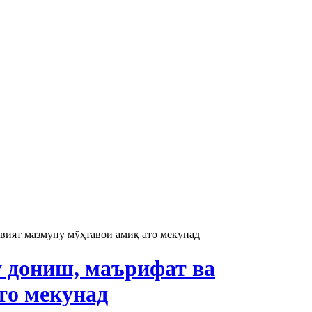
вият мазмуну мўҳтавои амиқ ато мекунад
 дониш, маърифат ва
то мекунад