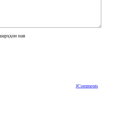
шарҳҳои нав
JComments