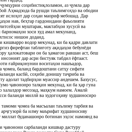
 ҷумҳурии соҳибистиқлоламон, аз ҷумла дар
ббой Аҳмадзода ба рушди таълимгоҳҳо ва ободии
ият ислоҳот дар соҳаи маориф мебошад. Дар
аҳои нав, беҳтар гардонидани фаъолияти
 литсейҳои муштарак, мактабҳои хусусӣ ва
 барномаҳои хоси худ амал мекунанд,
ихтисос нишон доданд.
ди кишварро водор мекунад, ки ба қадри давлати
ҳаргиз фирефтаи таблиғоту ақидаҳои бебунёди
ру ҳалокатовари он ба ҳамагон равшан аст, беш
инсоният дар асри бистуяк табдил ёфтааст.
илоти ғайриқонунии воситаҳои нашъадор,
а ҷомеа, баланд бардоштани сатҳу сифати
баланди касбӣ, соҳиби донишу таҷриба ва
ту адолат тадбирҳои муассир андешем. Бахусус,
Шумо ҷавононро талқин мекунад, ки ба ҳар гуна
ро халалдор месозад, маҳкум намоем. Амалӣ
исси баланди миллӣ ва худогоҳиву худшиносиро
 тамоми ҷомеа ба масъалаи таълиму тарбия ва
и арҷгузорӣ ба илму маърифат худшиносиву
у миллат буданашонро ботинан эҳсос намоянд ва
и ҷавонони сарбаланди кишвар дастуру