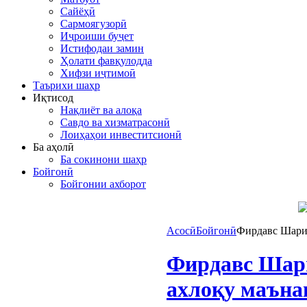
Сайёҳӣ
Сармоягузорӣ
Иҷроиши буҷет
Истифодаи замин
Ҳолати фавқулодда
Хифзи иҷтимоӣ
Таърихи шаҳр
Иқтисод
Нақлиёт ва алоқа
Савдо ва хизматрасонӣ
Лоиҳаҳои инвеститсионӣ
Ба аҳолӣ
Ба сокинони шаҳр
Бойгонӣ
Бойгонии ахборот
Асосӣ
Бойгонӣ
Фирдавс Шариф
Фирдавс Шари
ахлоқу маъна