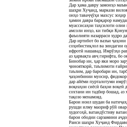
Дар ҳама давру замонҳо маъв
шаҳри Хуҷанд, маркази вилоя
онҳо таваҷҷўҳи махсус зоҳир
ҳамин давра барқарор намуда
муассисаҳои таҳсилоти олии 
амсоли инҳо, ки тибқи Қонун
фаъолияти назарраси худро 
Дар иртибот бо вазъи ҷаҳони 
соҳибистиқлол ва зиндагии ор
ифротӣ нашавад. Имрўзҳо рав
аз ҳарвақта авҷ гирифта, бо
Бинобар ин, ҳар яки моро за
ҷинояткорӣ, таълимоти ғайри
таълим, дар баробари ин, та
ҷаҳонбинии муосир, фидокор 
дар айёми пурталотуми имрўз
воқеаҳои сиёсӣ баҳои воқеӣ 
сохтани ин тадбир бошад, аз
тақозо менамояд.
Барои ноил шудан ба натиҷаҳ
рушди илму маориф рўй овара
худогоҳӣ, ватандўстиву вата
барои ободии сарзамини аҷдо
Раиси шаҳри Хуҷанд Фирдавс