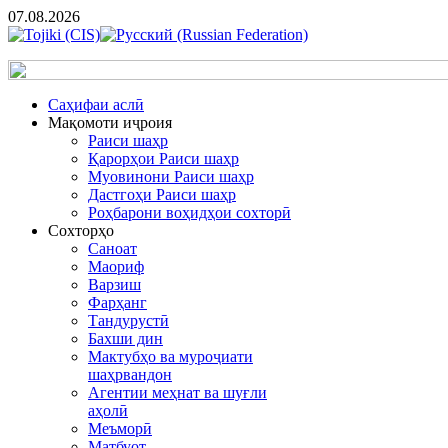
07.08.2026
Cаҳифаи аслӣ
Мақомоти иҷроия
Раиси шаҳр
Қарорҳои Раиси шаҳр
Муовинони Раиси шаҳр
Дастгоҳи Раиси шаҳр
Роҳбарони воҳидҳои сохторӣ
Сохторҳо
Саноат
Маориф
Варзиш
Фарҳанг
Тандурустӣ
Бахши дин
Мактубҳо ва муроҷиати
шаҳрвандон
Агентии меҳнат ва шуғли
аҳолӣ
Меъморӣ
Матбуот