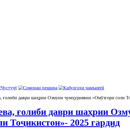
 ғолиби даври шаҳрии Озмуни ҷумҳуриявии «Омӯзгори соли То
ва, ғолиби даври шаҳрии Озм
ли Тоҷикистон»- 2025 гардид