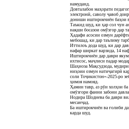
намуданд.
Довталабон маҳорати педагог
электронӣ, саволу ҷавоб доир
дониши иштирокчиён баҳои в
Таъкид шуд, ки ҳар сол чун 
нақши босазои омўзгор дар т
Ҳадафи асосии озмун дарёфти
мебошад, ки дар таълиму тар
Иттилоъ дода шуд, ки дар да
нафар ширкат варзида, 14 наф
Иштирокчиён дар даври якуми
ихтисос, маҷлиси падар мода
Шаҳноза Мақсудзода, мудири 
ниҳоии озмун натиҷагирӣ кар
соли Тоҷикистон»-2025-ро зе
ҳимоя намояд.
Ҳамин тавр, аз рӯи холҳои б
омӯзгори фанни забони давл
Нодира Шодиева ба даври вил
месанҷад.
Ба иштирокчиён ва ғолиби д
карда шуд.