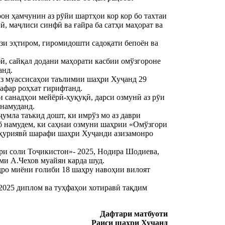
он ҳамчунин аз рӯйи шартҳои кор кор бо тахтаи
ӣ, маҷлиси синфӣ ва ғайра ба сатҳи маҳорат ва
зи эҳтиром, гиромидошти садоқати бепоён ва
ӣ, сайқал додани маҳорати касбии омўзгороне
анд.
 аз муассисаҳои таълимии шаҳри Хуҷанд 29
нафар роҳхат гирифтанд.
и санадҳои мейёрӣ-ҳуқуқӣ, дарси озмунӣ аз рӯи
 намуданд.
умла таъкид дошт, ки имрўз мо аз даври
б намудем, ки саҳнаи озмуни шаҳрии «Омўзгори
умҳуриявӣ шарафи шаҳри Хуҷанди азизамонро
ори соли Тоҷикистон»- 2025, Нодира Шодиева,
и А.Чехов муайян карда шуд.
дро миёни ғолиби 18 шаҳру навоҳии вилоят
2025 диплом ва туҳфаҳои хотиравӣ тақдим
Дафтари матбуоти
Раиси шаҳри Хуҷанд