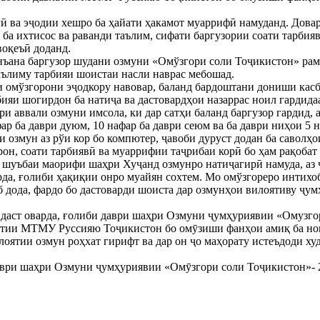
ӣ ва эҷодии хешро ба ҳайати ҳакамот муаррифӣ намуданд. Довар
 ба ихтисос ва раванди таълим, сифати баргузории соати тарбияв
оқеъӣ доданд.
анъана баргузор шудани озмуни «Омўзгори соли Тоҷикистон» рам
аълиму тарбияи шоистаи насли наврас мебошад.
 омўзгорони эҷодкору навовар, баланд бардоштани дониши касб
бияи шогирдон ба натиҷа ва дастовардҳои назаррас ноил гардида
ври аввали озмуни имсола, ки дар сатҳи баланд баргузор гардид,
ар ба даври дуюм, 10 нафар ба даври сеюм ва ба даври ниҳои 5 
 озмун аз рўи кор бо компютер, ҷавоби дуруст додан ба саволҳо
рон, соати тарбиявӣ ва муаррифии таҷрибаи корӣ бо ҳам рақобат
шуъбаи маорифи шаҳри Хуҷанд озмунро натиҷагирӣ намуда, аз ҷ
да, ғолиби ҳақиқии онро муайян сохтем. Мо омўзгореро интихо
б дода, фардо бо дастоварди шоиста дар озмунҳои вилоятиву ҷ
а даст оварда, ғолиби даври шаҳри Озмуни ҷумҳуриявии «Омузг
атии МТМУ Руссияю Тоҷикистон бо омӯзиши фанҳои амиқ ба ном
оятии озмун роҳхат гирифт ва дар он ҷо маҳорату истеъдоди ху
аври шаҳри Озмуни ҷумҳуриявии «Омӯзгори соли Тоҷикистон»- 