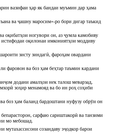
рин вазифаи ҳар як бандаи муъмин дар ҳама 
ъана ва ҷашну маросим»-ро бори дигар таъкид 
а оқибатҳои ногувори он, аз ҷумла камобиву 
и истифодаи оқилонаи имкониятҳои моддиву 
ароити зисту зиндагӣ, фароҳам овардани 
и фаровон ва боз ҳам беҳтар таъмин кардани 
анҷом додани амалҳои нек талош меварзад, 
мхорӣ зоҳир менамояд ва бо ин роҳ соҳиби 
а боз ҳам баланд бардоштани нуфузу обрӯи он 
 бепарасторон, сарфаю сариштакорӣ ва танзими 
ии мо мебошад.
ни мутахассисони созандаву эҷодкор барои 