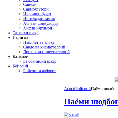
Сайёҳӣ
Сармоягузорӣ
Иҷроиши буҷет
Истифодаи замин
Ҳолати фавқулодда
Хифзи иҷтимоӣ
Таърихи шаҳр
Иқтисод
Нақлиёт ва алоқа
Савдо ва хизматрасонӣ
Лоиҳаҳои инвеститсионӣ
Ба аҳолӣ
Ба сокинони шаҳр
Бойгонӣ
Бойгонии ахборот
Асосӣ
Бойгонӣ
Паёми шодбош
Паёми шодбош