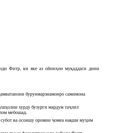
иди Фитр, ки яке аз ойинҳои муқаддаси дини
ҳамватанони бурунмарзиамонро самимона 
ушҳолии хурду бузурги мардум таҷлил 
слом мебошад.
 субот ва осоишу оромии ҷомеа нақши муҳим 