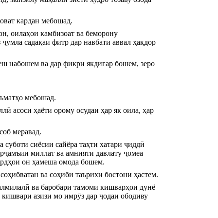
ховат кардан мебошад.
н, оилаҳои камбизоат ва беморону 
 ҷумла садақаи фитр дар навбати аввал ҳақдор 
ш набошем ва дар фикри якдигар бошем, зеро 
еъматҳо мебошад.
лӣ асоси ҳаёти орому осудаи ҳар як оила, ҳар 
соб меравад.
 суботи сиёсии сайёра таҳти хатари ҷиддӣ 
арҷамъии миллат ва амнияти давлату ҷомеа 
ардҳои он ҳамеша омода бошем.
соҳибватан ва соҳиби таърихи бостонӣ ҳастем.
лмилалӣ ва баробари тамоми кишварҳои дунё 
кишвари азизи мо имрӯз дар ҷодаи ободиву 