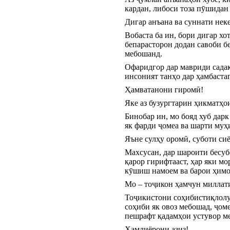
кардан, либоси тоза пӯшидан
Дигар анъана ва суннати неке
Вобаста ба ин, бори дигар х
бепарасторон додан савоби бе
мебошанд.
Офаридгор дар мавриди садақ
инсоният танҳо дар ҳамбаста
Ҳамватанони гиромӣ!
Яке аз бузургтарин ҳикматҳо
Бинобар ин, мо бояд хуб дарк
як фарди ҷомеа ва шарти му
Яъне сулҳу оромӣ, суботи си
Махсусан, дар шароити бесубо
қарор гирифтааст, ҳар яки мо
кӯшиш намоем ва барои ҳимо
Мо – тоҷикон ҳамчун миллати
Тоҷикистони соҳибистиқлолу
соҳиби як овоз мебошад, ҷом
пешрафт қадамҳои устувор ме
Ҳамдиёрони азиз!