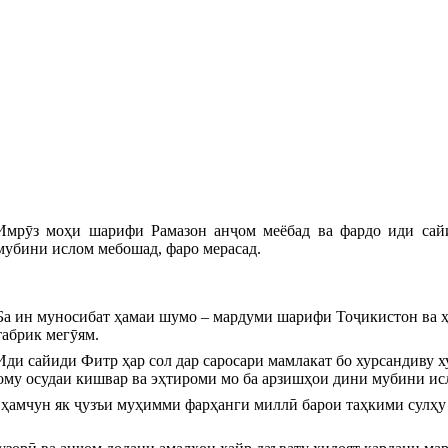
Имрӯз моҳи шарифи Рамазон анҷом меёбад ва фардо иди сай
мубини ислом мебошад, фаро мерасад.
Ба ин муносибат ҳамаи шумо – мардуми шарифи Тоҷикистон ва 
табрик мегӯям.
Иди сайиди Фитр ҳар сол дар саросари мамлакат бо хурсандиву х
рому осудаи кишвар ва эҳтироми мо ба арзишҳои дини мубини и
 ҳамчун як ҷузъи муҳимми фарҳанги миллӣ барои таҳкими сулҳу