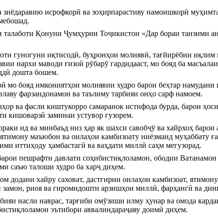
а зиёдаравию исрофкорӣ ва зоҳирпарастиву намоишкорӣ муҳимта
 мебошад.
яи талаботи Қонуни Ҷумҳурии Тоҷикистон «Дар бораи танзими ан
оти гуногуни иқтисодӣ, буҳронҳои молиявӣ, тағйирёбии иқлим в
вии нархи маводи ғизоӣ рӯбарӯ гардидааст, мо бояд ба масъала
ддӣ дошта бошем.
ӣ мо бояд имкониятҳои молиявии худро барои беҳтар намудани ш
илаву фарзандонамон ва таълиму тарбияи онҳо сарф намоем.
ҳор ва фасли киштукорро самаранок истифода бурда, барои ҳосил
ти кишоварзӣ заминаи устувор гузорем.
ораки ид ва минбаъд низ ҳар як шахси савобҷӯ ва хайрхоҳ барои 
, ятимону маъюбон ва оилаҳои камбизоату ниёзманд муҳаббату ға
кими иттиҳоду ҳамбастагӣ ва ваҳдати миллӣ саҳм мегузорад.
арои пешрафти давлати соҳибистиқлоламон, ободии Ватанамон в
ми саъю талоши худро ба харҷ диҳем.
ом додани хайру саховат, дастгирии оилаҳои камбизоат, ятимону
 замон, риоя ва гиромидошти арзишҳои миллӣ, фарҳангӣ ва дин
рбияи насли наврас, тарғиби омӯзиши илму ҳунар ва омода карда
бистиқлоламон эътибори аввалиндараҷаву доимӣ диҳем.