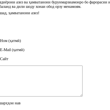
мдиёрони азиз ва ҳамватанони бурунмарзиамонро бо фарорасии ид
баланд ва дили шоду хонаи обод орзу менамоям.
шад, ҳамватанони азиз!
Ном (ҳатмӣ)
E-Mail (ҳатмӣ)
Сайт
шарҳҳои нав