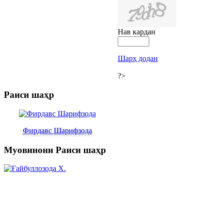
Нав кардан
Шарҳ додан
?>
Раиси шаҳр
Фирдавс Шарифзода
Муовинони Раиси шаҳр