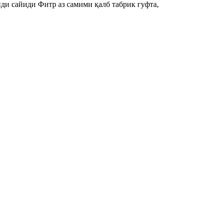
и сайиди Фитр аз самими қалб табрик гуфта, 