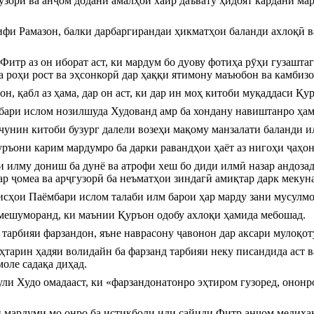
узорӣ ва анҷом додани амалҳои хайр даъвату ҳидоят кардани мар
фи Рамазон, балки дарбаргирандаи ҳикматҳои баланди ахлоқӣ в
итр аз он иборат аст, ки мардум бо дуову фотиҳа рӯҳи гузаштаг
а роҳи рост ва эҳсонкорӣ дар ҳаққи ятимону маъюбон ва камбиз
, қабл аз ҳама, дар он аст, ки дар ин моҳ китоби муқаддаси Қу
бари ислом нозилшуда Худованд амр ба хондану навиштанро ҳамч
чунин китоби бузург далели возеҳи мақому манзалати баланди 
уръони карим мардумро ба дарки равандҳои ҳаёт аз нигоҳи ҷаҳо
и илму дониш ба дунё ва атрофи хеш бо диди илмӣ назар андозад
р ҷомеа ва арҷгузорӣ ба неъматҳои зиндагӣ амиқтар дарк мекун
адисҳои Паёмбари ислом талаби илм барои ҳар марду зани мусулмо
ешуморанд, ки маънии Қуръон одобу ахлоқи ҳамида мебошад.
и тарбияи фарзандон, яъне наврасону ҷавонон дар аксари мулоқо
тарин ҳадяи волидайн ба фарзанд тарбияи неку писандида аст ва
моле садақа диҳад.
ли Худо омадааст, ки «фарзандонатонро эҳтиром гузоред, ононро
и мардуми мо онро ба истиқболи иди сайиди Фитр анҷом медиҳанд