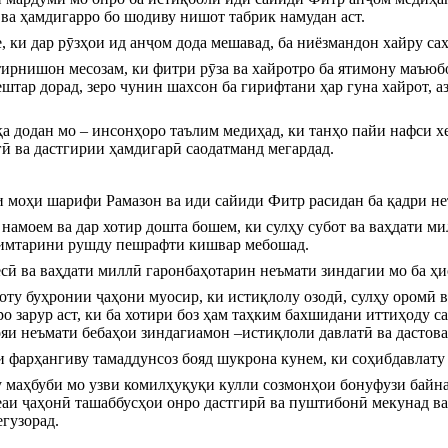
 ва ҳамдигарро бо шодиву нишот табрик намудан аст.
, ки дар рӯзҳои ид анҷом дода мешавад, ба ниёзмандон хайру са
отирнишон месозам, ки фитри рӯза ва хайротро ба ятимону маъюбо
штар дорад, зеро чунин шахсон ба гирифтани ҳар гуна хайрот, аз
а додан мо – инсонҳоро таълим медиҳад, ки танҳо пайи нафси хе
гӣ ва дастгирии ҳамдигарӣ саодатманд мегардад.
и моҳи шарифи Рамазон ва иди сайиди Фитр расидан ба қадри н
 намоем ва дар хотир дошта бошем, ки сулҳу субот ва ваҳдати мил
ҳимтарини рушду пешрафти кишвар мебошад.
ёсӣ ва ваҳдати миллӣ гаронбаҳотарин неъмати зиндагии мо ба ҳи
ту буҳронии ҷаҳони муосир, ки истиқлолу озодӣ, сулҳу оромӣ ва
ро зарур аст, ки ба хотири боз ҳам таҳким бахшидани иттиҳоду с
яи неъмати бебаҳои зиндагиамон –истиқлоли давлатӣ ва дастов
 фарҳангиву тамаддунсоз бояд шукрона кунем, ки соҳибдавлату 
 маҳбуби мо узви комилҳуқуқи кулли созмонҳои бонуфузи байна
еаи ҷаҳонӣ ташаббусҳои онро дастгирӣ ва пуштибонӣ мекунад ва 
гузорад.