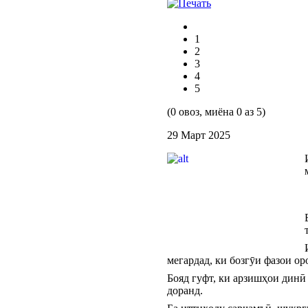
1
2
3
4
5
(0 овоз, миёна 0 аз 5)
29 Март 2025
мегардад, ки бозгӯи фазои о
Бояд гуфт, ки арзишҳои динӣ
доранд.