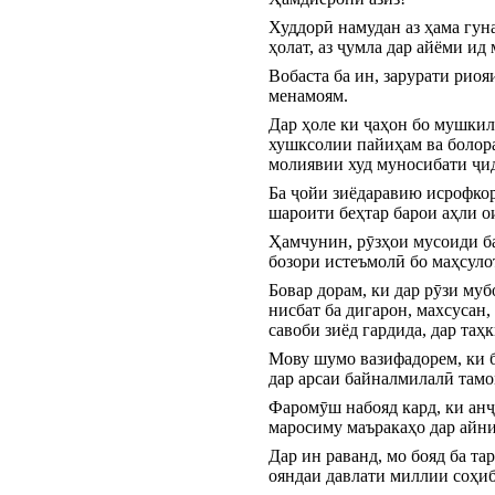
Худдорӣ намудан аз ҳама гун
ҳолат, аз ҷумла дар айёми ид
Вобаста ба ин, зарурати рио
менамоям.
Дар ҳоле ки ҷаҳон бо мушкил
хушксолии пайиҳам ва болора
молиявии худ муносибати ҷи
Ба ҷойи зиёдаравию исрофкор
шароити беҳтар барои аҳли о
Ҳамчунин, рӯзҳои мусоиди ба
бозори истеъмолӣ бо маҳсуло
Бовар дорам, ки дар рӯзи муб
нисбат ба дигарон, махсусан
савоби зиёд гардида, дар таҳ
Мову шумо вазифадорем, ки б
дар арсаи байналмилалӣ тамо
Фаромӯш набояд кард, ки анҷ
маросиму маъракаҳо дар айни
Дар ин раванд, мо бояд ба та
ояндаи давлати миллии соҳи