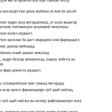
дум яке аз фазилатҳои иди сайиди Фитр 
а инсондӯстии дини мубини ислом ба ҳисоб 
они худро шод мегардонанд, аз ҳоли якдигар 
оатҳову ниёзмандон роҳнамоӣ мекунанд.
ръон нозил шудааст.
ун василаи ба даст овардани илм фармудааст.
илму дониш мебошад.
нбинии илмӣ даъват мекунад.
, худро беҳтар мешиносад, нақшу ҷойгоҳ ва 
ад.
н фарз дониста шудааст.
ту суханрониҳои ман таъкид мегардад.
 агар шахсе фарзандашро хуб адаб омӯзад, 
 хуб адаб омӯзед ва ахлоқу рафторашонро неку 
, манзилу маҳалли зисти худро тозаву озода 