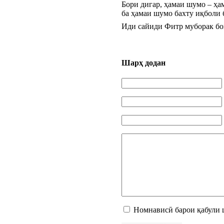
Бори дигар, ҳамаи шумо – ҳа
ба ҳамаи шумо бахту иқболи 
Иди сайиди Фитр муборак бо
Шарҳ додан
Номнависӣ барои қабули 