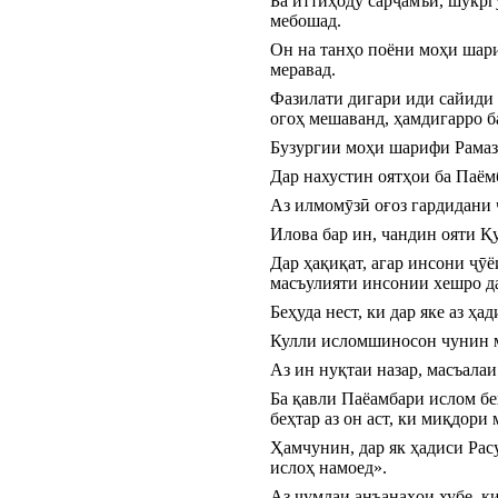
Ба иттиҳоду сарҷамъӣ, шукрг
мебошад.
Он на танҳо поёни моҳи шари
меравад.
Фазилати дигари иди сайиди Ф
огоҳ мешаванд, ҳамдигарро б
Бузургии моҳи шарифи Рамазон
Дар нахустин оятҳои ба Паём
Аз илмомӯзӣ оғоз гардидани 
Илова бар ин, чандин ояти Қ
Дар ҳақиқат, агар инсони ҷӯё
масъулияти инсонии хешро да
Беҳуда нест, ки дар яке аз ҳ
Кулли исломшиносон чунин м
Аз ин нуқтаи назар, масъала
Ба қавли Паёамбари ислом беҳ
беҳтар аз он аст, ки миқдори 
Ҳамчунин, дар як ҳадиси Расу
ислоҳ намоед».
Аз ҷумлаи анъанаҳои хубе, к