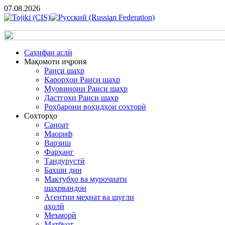
07.08.2026
Cаҳифаи аслӣ
Мақомоти иҷроия
Раиси шаҳр
Қарорҳои Раиси шаҳр
Муовинони Раиси шаҳр
Дастгоҳи Раиси шаҳр
Роҳбарони воҳидҳои сохторӣ
Сохторҳо
Саноат
Маориф
Варзиш
Фарҳанг
Тандурустӣ
Бахши дин
Мактубҳо ва муроҷиати
шаҳрвандон
Агентии меҳнат ва шуғли
аҳолӣ
Меъморӣ
Матбуот