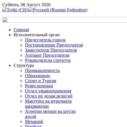
Суббота, 08 Август 2026
Главная
Исполнительный орган
Председатель города
Постоновление Председателя
Заместители Председателя
Аппарат Председателя
Руководители структур
Структура
Промышленность
Образование
Спорт и Туризм
Ремесленники
Отдел здравоохранения
Отдел по делам религий
Мактубҳо ва муроҷиати
шаҳрвандон
Агентии меҳнат ва шуғли
аҳолӣ
Меъморӣ
Матбуот