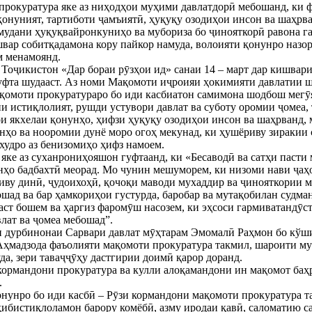
рокуратура яке аз ниҳодҳои муҳими давлатдорӣ мебошанд, ки 
қонуният, тартиботи ҷамъиятӣ, ҳуқуқу озодиҳои инсон ва шаҳрва
удани ҳуқуқвайронкуниҳо ва мубориза бо ҷинояткорӣ равона га
вар собитқадамона кору пайкор намуда, волоияти қонунро назор
м менамоянд.
оҷикистон «Дар бораи рӯзҳои ид» санаи 14 – март дар кишвар
уфта шудааст. Аз номи Мақомоти иҷроияи ҳокимияти давлатии ш
қомоти прокуратураро бо иди касбиатон самимона шодбош мегӯя
и истиқлолият, рушди устувори давлат ва суботу оромии ҷомеа,
ои якхелаи қонунҳо, ҳифзи ҳуқуқу озодиҳои инсон ва шаҳрванд, 
о ва нооромии дунё моро огоҳ мекунад, ки ҳушёриву зиракии с
худро аз бенизомиҳо ҳифз намоем.
яке аз суханрониҳояшон гуфтаанд, ки «Бесаводӣ ва сатҳи пасти
танҳо бадбахтӣ меорад. Мо чунин мешуморем, ки низоми нави ҷаҳ
сиву динӣ, ҷудоихоҳӣ, қочоқи маводи мухаддир ва ҷинояткории
ошад ва бар ҳамкориҳои густурда, баробар ва мутақобилан судма
аст бошем ва ҳаргиз фаромӯш насозем, ки эҳсоси гармиватандӯс
лат ва ҷомеа мебошад”.
и дурбинонаи Сарвари давлат мӯҳтарам Эмомалӣ Раҳмон бо кў
Аҳмадзода фаъолияти мақомоти прокуратура такмил, шароити му
да, зери таваҷҷӯҳу дастгирии доимӣ қарор доранд.
 кормандони прокуратура ва кулли алоқамандони ин мақомот ба
.
нунро бо иди касбӣ – Рӯзи кормандони мақомоти прокуратура та
ҳибистиқлоламон барору комёбӣ, азму иродаи қавӣ, саломатию с