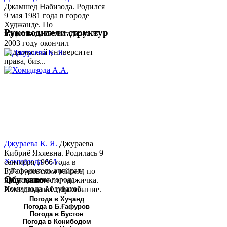
Джамшед Набизода. Родился
9 мая 1981 года в городе
Худжанде. По
Руководители структур
национальности таджик. В
2003 году окончил
Таджикский университет
права, биз...
Джураева К. Я.
Джураева
Кибриё Яхяевна. Родилась 9
Хомидзода А.А.
сентября 1966 года в
Руководитель аппарата
Б.Гафуровском районе, по
Обу хаво
председателя города
национальности таджичка.
Хомидзода Абдувахоб
Имеет высшее образование.
Абдумаджид родился 8
В 1997 ...
Погода в Хуҷанд
Погода в Б.Ғафуров
июня 1978 года в городе
Погода в Бустон
Худжанде. По
Погода в Конибодом
национальности...