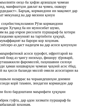
фаъолияти онҳо ба ҳифзи арзишҳои ҷомеаи
нд, манфиатҳои давлат ва ҷомеа, ошкору
рдидааст». Барҳақ, кормандони ин мақомот дар
ат мекунанд ва дар мизони қонун
и соҳибистиқлоламон Рӯзи кормандони
аҳри Хуҷанд ба ин муносибат шумо,
м ва дар иҷрои рисолати пуршараф ба хотири
 таҳкими қонуният ва тартиботи ҳуқуқӣ,
муваффақият ва барори кор хоҳонам.
иёсиро аз даст надиҳем ва дар асоси қонунҳои
 маърифатнокӣ асоси хурофот, ифротгароӣ ва
онӣ бояд аз ҷангу низоъҳо, фишору зӯроварӣ,
 муташаккили фаромиллӣ, паҳншавии силоҳи
нди ҳамаи кишварҳои ҷомеаи ҷаҳонӣ асос ёбад.
тӣ ва ҳисси баланди миллӣ омили асоситарин ва
шишњои назаррас ва чораандешиҳои доимии
соиди корӣ таъмин, зиндагии кормандон дар
ҳри боло бардоштани маърифати ҳуқуқии
брик гуфта, дар адои хизмати пуршараф ба
арбаландӣ хоҳонам.