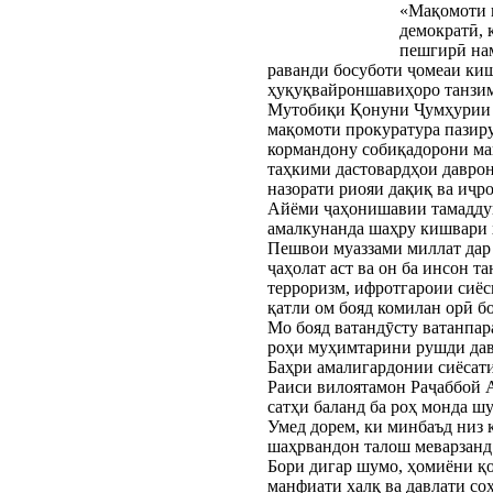
«Мақомоти п
демократӣ, 
пешгирӣ нам
раванди босуботи ҷомеаи киш
ҳуқуқвайроншавиҳоро танзи
Мутобиқи Қонуни Ҷумҳурии Т
мақомоти прокуратура пазир
кормандону собиқадорони ма
таҳкими дастовардҳои даврон
назорати риояи дақиқ ва иҷр
Айёми ҷаҳонишавии тамаддунҳ
амалкунанда шаҳру кишвари 
Пешвои муаззами миллат дар 
ҷаҳолат аст ва он ба инсон 
терроризм, ифротгароии сиё
қатли ом бояд комилан орӣ б
Мо бояд ватандӯсту ватанпар
роҳи муҳимтарини рушди дав
Баҳри амалигардонии сиёсат
Раиси вилоятамон Раҷаббой 
сатҳи баланд ба роҳ монда шу
Умед дорем, ки минбаъд низ
шаҳрвандон талош меварзанд
Бори дигар шумо, ҳомиёни қо
манфиати халқ ва давлати со