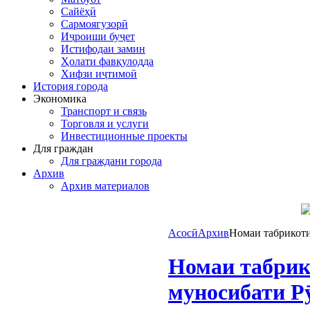
Сайёҳӣ
Сармоягузорӣ
Иҷроиши буҷет
Истифодаи замин
Ҳолати фавқулодда
Хифзи иҷтимоӣ
История города
Экономика
Транспорт и связь
Торговля и услуги
Инвестиционные проекты
Для граждан
Для граждани города
Архив
Архив материалов
Асосӣ
Архив
Номаи табрикот
Номаи табрик
муносибати Р