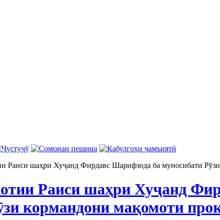
ии Раиси шаҳри Хуҷанд Фирдавс Шарифзода ба муносибати Рӯзи
отии Раиси шаҳри Хуҷанд Фир
ӯзи кормандони мақомоти про