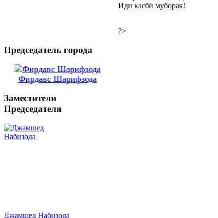
Иди касбӣ муборак!
?>
Председатель города
Фирдавс Шарифзода
Заместители
Председателя
Джамшед Набизода