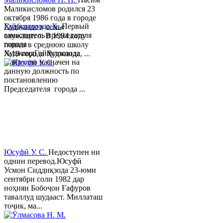
Маликисломов родился 23
октября 1986 года в городе
Гайбуллозода Х.
Первый
Худжанде в семье
заместитель председателя
служащего. В 1994 году
города
пошел в среднюю школу
ХуджандГайбуллозода
№18 города Худжанда, ...
Хайрулло назначен на
данную должность по
постановлению
Председателя города ...
Юсуфӣ У. C.
Недоступен ни
однин перевод.Юсуфӣ
Усмон Сиддиқзода 23-юми
сентябри соли 1982 дар
ноҳияи Бобоҷон Ғафуров
таваллуд шудааст. Миллаташ
тоҷик, ма...