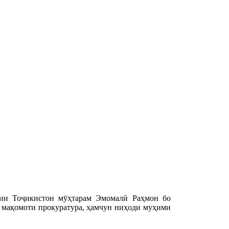
рии Тоҷикистон мӯҳтарам Эмомалӣ Раҳмон бо
и мақомоти прокуратура, ҳамчун ниҳоди муҳими