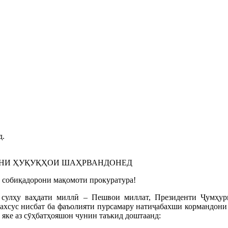
д.
НИ ҲУҚУҚҲОИ ШАҲРВАНДОНЕД
 собиқадорони мақомоти прокуратура!
 сулҳу ваҳдати миллӣ – Пешвои миллат, Президенти Ҷумҳу
махсус нисбат ба фаъолияти пурсамару натиҷабахши кормандон
р яке аз сӯҳбатҳояшон чунин таъкид доштаанд: