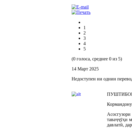
1
2
3
4
5
(0 голоса, среднее 0 из 5)
14 Март 2025
Недоступен ни однин перево
ПУШТИБО
Кормандону
Асосгузори
таваҷҷӯҳи 
давлатӣ, да