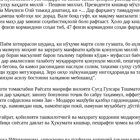
сулҳу ваҳдати миллӣ – Пешвои миллат, Президенти кишвар мўҳ
ба Маҷлиси Олӣ таъкид доштанд, ки «... Дар фарҳангу тамаддуни 
ҳамеша ҷойгоҳи хос дорад. Вале бояд гуфт, ки мақому манзалати 
еа маҳз дар замони соҳибистиқлолӣ боло рафтааст. Ҳоло дар киш
 фоизи кормандони соҳаи тиб, 47 фоизи кормандони соҳаи фарҳан
аём хотиррасон шуданд, ки нўҳуми марти соли гузашта, бо аҳли 
а мазмуну моҳият ва зарурату манфиати қабули қонунҳои миллӣ 
р бораи масъулият барои таълиму тарбияи кўдак» муфассал баён 
 дар амалисозии талаботу муқаррароти қонунҳои миллӣ, пешгирӣ 
 бегона, ба камол расонидани наслҳои солим, таҳкими сулҳу субо
и худро мегузоранд. Зеро онҳо эҳёкунандаву нигоҳдоранда ва т
йинҳои асилу бостонии халқамон мебошанд”.
ти томактабии Раёсати маорифи вилояти Суғд Гулсара Тошматов
ки дар ҳақиқат, занону бонувони тоҷик бо сабру таҳаммул, иффату 
мати софдилона номи Зан - Модарро маҳбуби қалбҳо гардонидаанд
еҳр, намояндаи ишқ, намоёнгари покӣ, намунаи муҳаббату дӯстӣ
ғайрат, қобилияти ташкилотчигӣ ва маҳорату кордонии модарону 
атбиқи сиёсати давлат ва Ҳукумати кишвар, пешрафти ҷомеа ва 
соҳа Ифтихорнома, сипоснома ва туҳфаҳои хотиравӣ тақдим кард