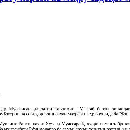
д.
Дар Муассисаи давлатии таълимии "Мактаб барои хонанда
омўзгорон ва собиқадорони соҳаи маорфи шаҳр бахшида ба Рўзи 
Муовини Раиси шаҳри Хуҷанд Муяссара Қаҳҳорӣ номаи табрико
ба муносибати Рўзи модарро ба самъи самъи ҳозирин расонд, ки д