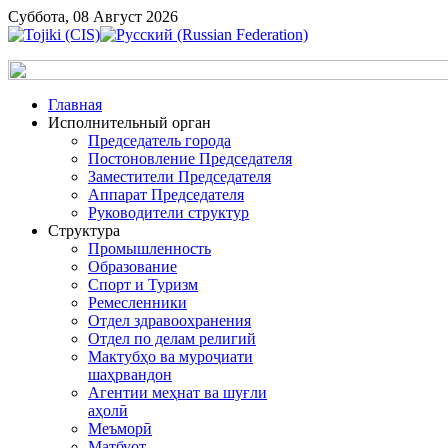
Суббота, 08 Август 2026
Главная
Исполнительный орган
Председатель города
Постоновление Председателя
Заместители Председателя
Аппарат Председателя
Руководители структур
Структура
Промышленность
Образование
Спорт и Туризм
Ремесленники
Отдел здравоохранения
Отдел по делам религий
Мактубҳо ва муроҷиати
шаҳрвандон
Агентии меҳнат ва шуғли
аҳолӣ
Меъморӣ
Матбуот