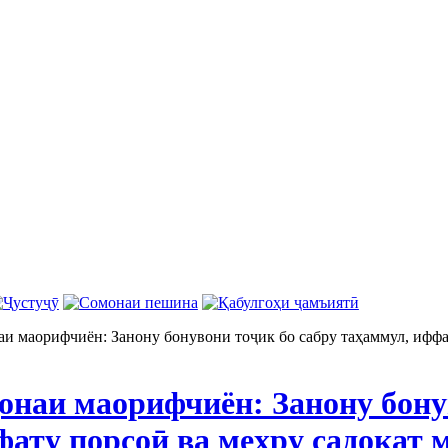
и маорифчиён: Занону бонувони тоҷик бо сабру таҳаммул, иффат
онаи маорифчиён: Занону бону
ату порсоӣ ва меҳру садоқат 