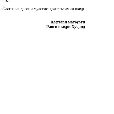
рбиятгирандагони муассисаҳои таълимии шаҳр 
Дафтари матбуоти
Раиси шаҳри Хуҷанд