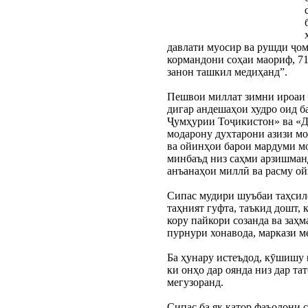
давлати муосир ва рушди ҷом
кормандони соҳаи маориф, 71
занон ташкил медиҳанд”.
Пешвои миллат зимни ироаи П
дигар андешаҳои худро оид б
Ҷумҳурии Тоҷикистон» ва «Да
модарону духтарони азизи мо
ва ойинҳои барои мардуми мо
минбаъд низ саҳми арзишманд
анъанаҳои миллӣ ва расму о
Сипас мудири шуъбаи таҳсило
таҳният гуфта, таъкид дошт, 
кору пайкори созанда ва заҳ
пурнури хонавода, маркази м
Ба ҳунару истеъдод, кӯшишу 
ки онҳо дар оянда низ дар т
мегузоранд.
Сипас ба як қатор фаъолони 