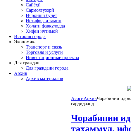
Сайёҳӣ
Сармоягузорӣ
Иҷроиши буҷет
Истифодаи замин
Ҳолати фавқулодда
Хифзи иҷтимоӣ
История города
Экономика
Транспорт и связь
Торговля и услуги
Инвестиционные проекты
Для граждан
Для граждани города
Архив
Архив материалов
Асосӣ
Архив
Чорабинии идона
гардидаанд
Чорабинии ид
таҳаммул, ифф