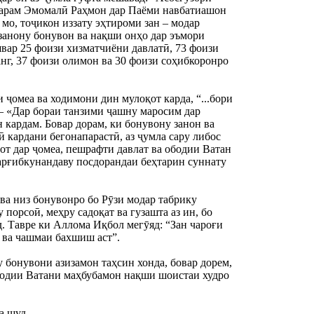
тарам Эмомалӣ Раҳмон дар Паёми навбатиашон 
мо, тоҷикон иззату эҳтироми зан – модар 
занону бонувон ва нақши онҳо дар эъмори 
вар 25 фоизи хизматчиёни давлатӣ, 73 фоизи 
г, 37 фоизи олимон ва 30 фоизи соҳибкоронро 
ҷомеа ва ходимони дин мулоқот карда, “...бори 
– «Дар бораи танзими ҷашну маросим дар 
кардам. Бовар дорам, ки бонувону занон ва 
кардани бегонапарастӣ, аз ҷумла сару либос 
т дар ҷомеа, пешрафти давлат ва ободии Ватан 
арғибкунандаву посдорандаи беҳтарин суннату 
а низ бонувонро бо Рӯзи модар табрику 
порсоӣ, меҳру садоқат ва гузашта аз ин, бо 
. Тавре ки Аллома Иқбол мегӯяд: “Зан чароғи 
 ва чашмаи бахшиш аст”.
бонувони азизамон таҳсин хонда, бовар дорем, 
ободии Ватани маҳбубамон нақши шоистаи худро 
а шуд.