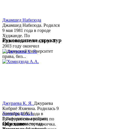
Джамшед Набизода
Джамшед Набизода. Родился
9 мая 1981 года в городе
Худжанде. По
Руководители структур
национальности таджик. В
2003 году окончил
Таджикский университет
права, биз...
Джураева К. Я.
Джураева
Кибриё Яхяевна. Родилась 9
Хомидзода А.А.
сентября 1966 года в
Руководитель аппарата
Б.Гафуровском районе, по
Обу хаво
председателя города
национальности таджичка.
Хомидзода Абдувахоб