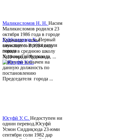
Маликисломов Н. Н.
Насим
Маликисломов родился 23
октября 1986 года в городе
Гайбуллозода Х.
Первый
Худжанде в семье
заместитель председателя
служащего. В 1994 году
города
пошел в среднюю школу
ХуджандГайбуллозода
№18 города Худжанда, ...
Хайрулло назначен на
данную должность по
постановлению
Председателя города ...
Юсуфӣ У. C.
Недоступен ни
однин перевод.Юсуфӣ
Усмон Сиддиқзода 23-юми
сентябри соли 1982 дар