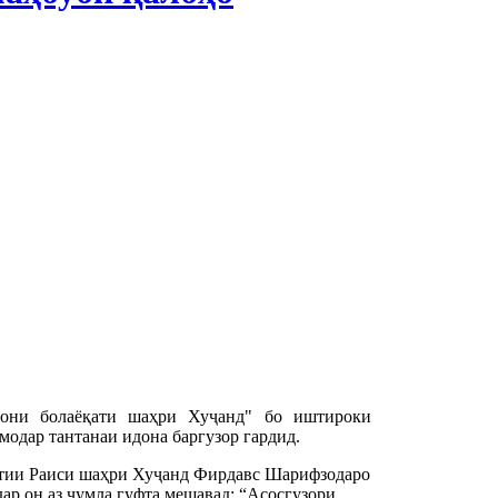
гони болаёқати шаҳри Хуҷанд" бо иштироки
модар тантанаи идона баргузор гардид.
тии Раиси шаҳри Хуҷанд Фирдавс Шарифзодаро 
ар он аз ҷумла гуфта мешавад: “Асосгузори 