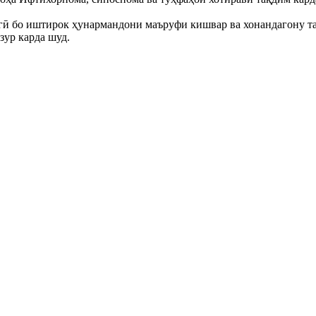
ӣ бо иштирок ҳунармандони маъруфи кишвар ва хонандагону та
зур карда шуд.