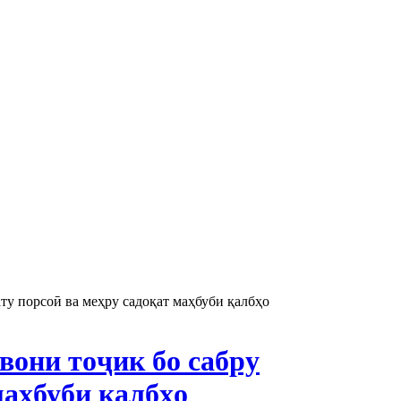
у порсоӣ ва меҳру садоқат маҳбуби қалбҳо
вони тоҷик бо сабру
маҳбуби қалбҳо