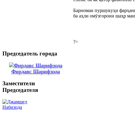
Барномаи пуршукуҳи фарҳанг
ба аҳли омӯзгорони шаҳр ман
?>
Председатель города
Фирдавс Шарифзода
Заместители
Председателя