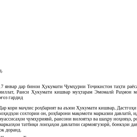
д.
17 январ дар бинои Ҳукумати Ҷумҳурии Тоҷикистон таҳти раё
миллат, Раиси Ҳукумати кишвар муҳтарам Эмомалӣ Раҳмон м
оғоз гардид
Дар кори маҷлис роҳбарият ва аъзои Ҳукумати кишвар, Дастгоҳ
воҳидҳои сохтории он, роҳбарони мақомоти марказии давлатӣ, и
муассисаҳои ҷумҳуриявӣ, раисони вилоятҳо ва шаҳру ноҳияҳо, ро
марказҳои татбиқи лоиҳаҳои давлатии сармоягузорӣ, бонкҳои дав
ок доранд.