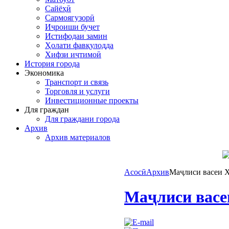
Сайёҳӣ
Сармоягузорӣ
Иҷроиши буҷет
Истифодаи замин
Ҳолати фавқулодда
Хифзи иҷтимоӣ
История города
Экономика
Транспорт и связь
Торговля и услуги
Инвестиционные проекты
Для граждан
Для граждани города
Архив
Архив материалов
Асосӣ
Архив
Маҷлиси васеи 
Маҷлиси васе