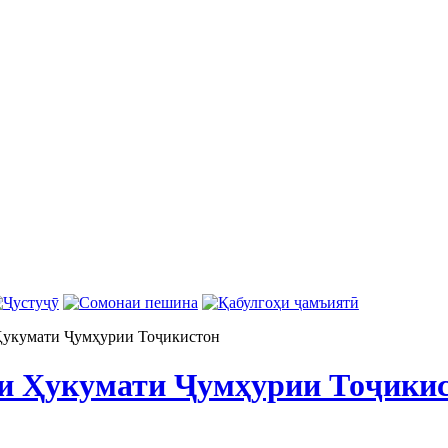
Ҳукумати Ҷумҳурии Тоҷикистон
и Ҳукумати Ҷумҳурии Тоҷики