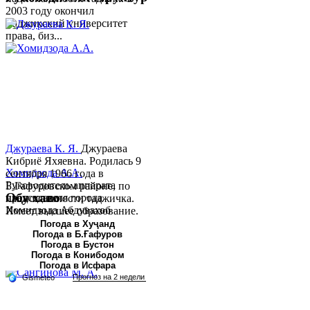
2003 году окончил
Таджикский университет
права, биз...
Джураева К. Я.
Джураева
Кибриё Яхяевна. Родилась 9
Хомидзода А.А.
сентября 1966 года в
Руководитель аппарата
Б.Гафуровском районе, по
Обу хаво
председателя города
национальности таджичка.
Хомидзода Абдувахоб
Имеет высшее образование.
Абдумаджид родился 8
В 1997 ...
Погода в Хуҷанд
Погода в Б.Ғафуров
июня 1978 года в городе
Погода в Бустон
Худжанде. По
Погода в Конибодом
национальности...
Погода в Исфара