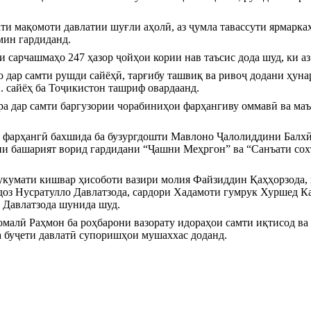
ти мақомоти давлатии шуғли аҳолӣ, аз ҷумла тавассути ярмаркаҳо
мин гардиданд.
и сарчашмаҳо 247 ҳазор ҷойҳои кории нав таъсис дода шуд, ки а
 дар самти рушди сайёҳӣ, тарғибу ташвиқ ва ривоҷ додани ҳунар
н. сайёҳ ба Тоҷикистон ташриф овардаанд.
вра дар самти баргузории чорабиниҳои фарҳангиву оммавӣ ва маъ
и фарҳангӣ бахшида ба бузургдошти Мавлоно Ҷалолиддини Балх
и башарият ворид гардидани “Ҷашни Меҳргон” ва “Санъати сохт
кумати кишвар ҳисоботи вазири молия Файзиддин Қаҳҳорзода, в
доз Нусратулло Давлатзода, сардори Хадамоти гумрук Хуршед Ка
 Давлатзода шунида шуд.
малӣ Раҳмон ба роҳбарони вазорату идораҳои самти иқтисод ва 
а буҷети давлатӣ супоришҳои мушаххас доданд.