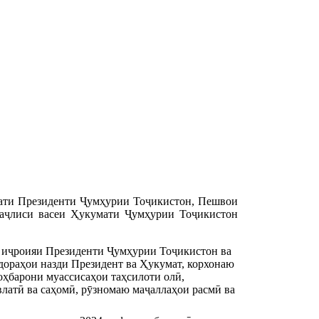
сати Президенти Ҷумҳурии Тоҷикистон, Пешвои
аҷлиси васеи Ҳукумати Ҷумҳурии Тоҷикистон
и иҷроияи Президенти Ҷумҳурии Тоҷикистон ва 
дораҳои назди Президент ва Ҳукумат, корхонаю 
ҳбарони муассисаҳои таҳсилоти олӣ, 
латӣ ва саҳомӣ, рӯзномаю маҷаллаҳои расмӣ ва 