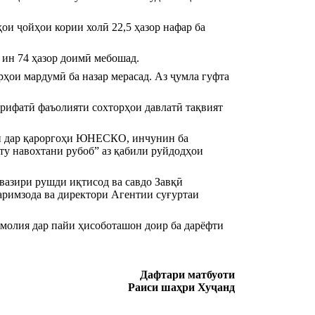
и ҷойҳои кории холӣ 22,5 ҳазор нафар ба 
з ин 74 ҳазор доимӣ мебошад.
ҳои мардумӣ ба назар мерасад. Аз ҷумла гуфта 
рифатӣ фаъолияти сохторҳои давлатӣ тақвият 
ӣ дар қароргоҳи ЮНЕСКО, инчунин ба 
у навохтани рубоб” аз қабили руйдодҳои 
азири рушди иқтисод ва савдо Завқӣ 
римзода ва директори Агентии суғуртаи 
молия дар пайи ҳисоботашон доир ба дарёфти 
Дафтари матбуоти
Раиси шаҳри Хуҷанд