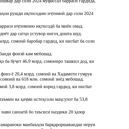
вар дар соли 2024 муфассал баррасӣ гардида, 
ҷаҳои рушди иқтисодию иҷтимоӣ дар соли 2024 
зарраси иҷтимоию иқтисодӣ ба миён омад.
иёт дар сатҳи устувор нигоҳ дошта шуд.
рд. сомонӣ баробар гардид, ки нисбат ба соли 
 банди фоизӣ кам мебошад.
 ба буҷет 46,9 млрд. сомониро ташкил дод, ки 
фоиз ё 20,4 млрд. сомонӣ ва Хадамоти гумрук 
. сомонӣ ва 618 млн. сомонӣ зиёд мебошад.
оӣ 3,8 млрд. сомонӣ ворид гардид, ки нисбат 
аъмин ва ҳаҷми истеҳсоли маҳсулот ба 53,8 
нави саноатӣ бо таъсиси наздики 20 ҳазор 
самараноки манбаъҳои барқароршавандаи неруи 