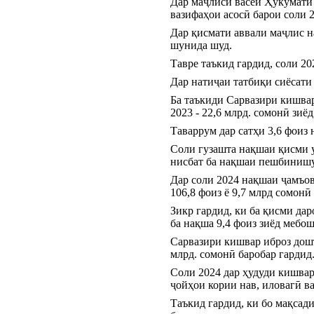
Дар маҷлиси васеи Ҳукумати
вазифаҳои асосӣ барои соли 
Дар қисмати аввали маҷлис н
шунида шуд.
Тавре таъкид гардид, соли 2
Дар натиҷаи татбиқи сиёсати
Ба таъкиди Сарвазири кишвар
2023 - 22,6 млрд. сомонӣ зиё
Таваррум дар сатҳи 3,6 фоиз
Соли гузашта нақшаи қисми у
нисбат ба нақшаи пешбинишуд
Дар соли 2024 нақшаи ҷамъова
106,8 фоиз ё 9,7 млрд сомонӣ
Зикр гардид, ки ба қисми дар
ба нақша 9,4 фоиз зиёд мебош
Сарвазири кишвар иброз дошта
млрд. сомонӣ баробар гардид
Соли 2024 дар ҳудуди кишвар 
ҷойҳои кории нав, иловагӣ в
Таъкид гардид, ки бо мақсад