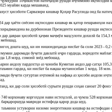
 Ҷумҳурии Тоҷикистон натиҷаҳои рушди иҷтимоию иқтисодии киш
2025 муайян карда мешаванд.
ахуст ҳисоботи Сарвазири кишвар Қоҳир Расулзода оид ба нати
024 дар ҳаёти сиёсию иқтисодии кишвар як қатор пешравиҳои на
 хирадмандона ва дурбинонаи Президенти кишвар рушди иқтисод
 дар давраи ҳисоботӣ ҳаҷми маҷмӯи маҳсулоти дохилӣ ба 154,3 мл
д мебошад.
 нигоҳ дошта шуд, ки ин нишондиҳанда нисбат ба соли 2023 - 0,2
мумии даромади буҷети давлатӣ иҷро гардида, воридоти маблағҳо
а 1,8 млрд. сомонӣ зиёд мебошад.
рии андозу пардохтҳо аз ҷониби Кумитаи андоз дар сатҳи 105,3 
 таъмин гардид, ки нисбат ба нақша мутаносибан 1 млрд. 18 млн
омади буҷети суғуртаи иҷтимоӣ ва нафақа аз ҳисоби андози иҷтим
ад.
нд, ки дар соли ҳисоботӣ суръати рушди соҳаи саноат 20 фоиз т
.
740 корхонаву коргоҳҳои нави истеҳсолӣ, аз ҷумла 528 корхонаи 
а барқароршуда мавриди истифода қарор дода шуд.
и таъмини устувории низоми энергетикии кишвар ва истифодаи 