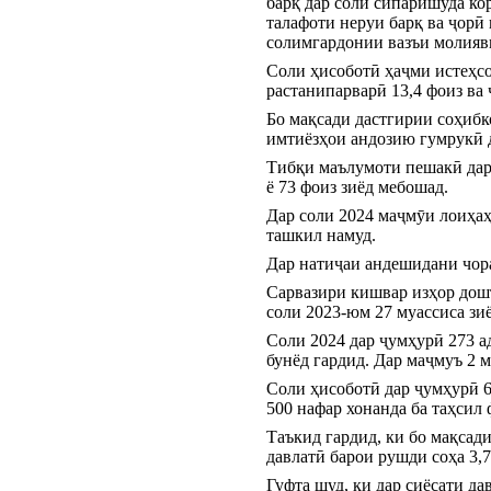
барқ дар соли сипаришуда ко
талафоти неруи барқ ва ҷорӣ
солимгардонии вазъи молияви
Соли ҳисоботӣ ҳаҷми истеҳсол
растанипарварӣ 13,4 фоиз ва 
Бо мақсади дастгирии соҳибк
имтиёзҳои андозию гумрукӣ д
Тибқи маълумоти пешакӣ дар с
ё 73 фоиз зиёд мебошад.
Дар соли 2024 маҷмӯи лоиҳаҳ
ташкил намуд.
Дар натиҷаи андешидани чора
Сарвазири кишвар изҳор дошт
соли 2023-юм 27 муассиса зи
Соли 2024 дар ҷумҳурӣ 273 а
бунёд гардид. Дар маҷмуъ 2 
Соли ҳисоботӣ дар ҷумҳурӣ 65
500 нафар хонанда ба таҳсил
Таъкид гардид, ки бо мақсад
давлатӣ барои рушди соҳа 3,7
Гуфта шуд, ки дар сиёсати д