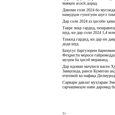
мавқеи асосӣ дорад.
Давоми соли 2024 бо мусоида
намудҳои гуногуни шуғл таъ
Дар соли 2024 аз ҳисоби ҳама
Тавре зикр гардид, пешравиҳо
шуд, ки дар соли 2024 1,4 мл
Таъкид гардид, ки дар ин да
дода шуд.
Бахусус баргузории барнома
Феҳристи мероси ғайримодди
муҳим ба ҳисоб мераванд.
Дар идомаи маҷлиси васеи Ҳу
Завқизода, раиси Кумитаи ан
иҷтимоӣ ва нафақа Дилмурод
Сарвари давлат муҳтарам Эмо
сарчашмаҳои нави даромад б
?>