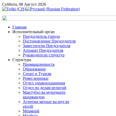
Суббота, 08 Август 2026
Главная
Исполнительный орган
Председатель города
Постоновление Председателя
Заместители Председателя
Аппарат Председателя
Руководители структур
Структура
Промышленность
Образование
Спорт и Туризм
Ремесленники
Отдел здравоохранения
Отдел по делам религий
Мактубҳо ва муроҷиати
шаҳрвандон
Агентии меҳнат ва шуғли
аҳолӣ
Меъморӣ
Матбуот