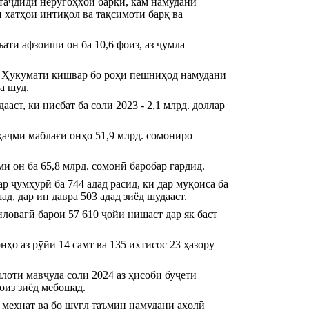
таҷдиди неругоҳҳои барқӣ, кам намудани 
 хатҳои интиқол ва тақсимоти барқ ва 
ти афзоиши он ба 10,6 фоиз, аз ҷумла 
и Ҳукумати кишвар бо роҳи пешниҳод намудани 
а шуд.
ст, ки нисбат ба соли 2023 - 2,1 млрд. доллар 
аҷми маблағи онҳо 51,9 млрд. сомониро 
и он ба 65,8 млрд. сомонӣ баробар гардид.
 ҷумҳурӣ ба 744 адад расид, ки дар муқоиса ба 
, дар ин давра 503 адад зиёд шудааст.
овагӣ барои 57 610 ҷойи нишаст дар як баст 
о аз рӯйи 14 самт ва 135 ихтисос 23 ҳазору 
оти мавҷуда соли 2024 аз ҳисоби буҷети 
фоиз зиёд мебошад.
 меҳнат ва бо шуғл таъмин намудани аҳолӣ 