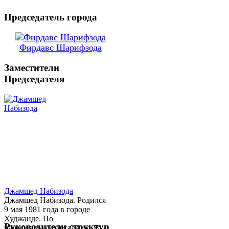
Председатель города
Фирдавс Шарифзода
Заместители
Председателя
Джамшед Набизода
Джамшед Набизода. Родился
9 мая 1981 года в городе
Худжанде. По
Руководители структур
национальности таджик. В