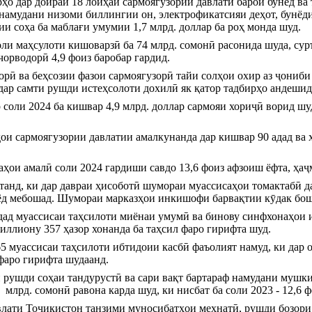
рҳо дар доираи 18 лоиҳаи сармоягузории давлатӣ барои бунёд ва 
 намудани низоми биллингии он, электрофикатсияи деҳот, бунёди
и соҳа ба маблағи умумии 1,7 млрд. доллар ба роҳ монда шуд.
и маҳсулоти кишоварзӣ ба 74 млрд. сомонӣ расонида шуда, суръа
чорводорӣ 4,9 фоиз баробар гардид.
орӣ ва беҳсозии фазои сармоягузорӣ тайи солҳои охир аз ҷониб
ар самти рушди истеҳсолоти дохилӣ як қатор тадбирҳо андешид
оли 2024 ба кишвар 4,9 млрд. доллар сармояи хориҷӣ ворид шудаа
ои сармоягузории давлатии амалкунанда дар кишвар 90 адад ва ҳ
ҳои амалӣ соли 2024 гардиши савдо 13,6 фоиз афзоиш ёфта, ҳаҷм
анд, ки дар давраи ҳисоботӣ шумораи муассисаҳои томактабӣ дар
ёд мебошад. Шумораи марказҳои инкишофи барвақтии кӯдак бошад
дад муассисаи таҳсилоти миёнаи умумӣ ва бинову синфхонаҳои ил
миллиону 357 ҳазор хонанда ба таҳсил фаро гирифта шуд.
 муассисаи таҳсилоти ибтидоии касбӣ фаъолият намуд, ки дар онҳ
 фаро гирифта шудаанд.
и рушди соҳаи тандурустӣ ва сари вақт бартараф намудани мушкил
  млрд. сомонӣ равона карда шуд, ки нисбат ба соли 2023 - 12,6 
авлати Тоҷикистон танзими муносибатҳои меҳнатӣ, рушди бозори