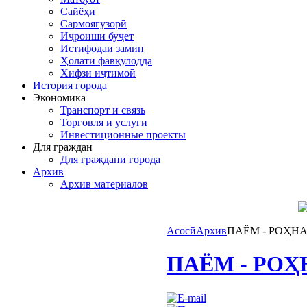
Сайёҳӣ
Сармоягузорӣ
Иҷроиши буҷет
Истифодаи замин
Ҳолати фавқулодда
Хифзи иҷтимоӣ
История города
Экономика
Транспорт и связь
Торговля и услуги
Инвестиционные проекты
Для граждан
Для граждани города
Архив
Архив материалов
Асосӣ
Архив
ПАЁМ - РОҲН
ПАЁМ - РО