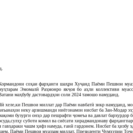
д.
Кормандони соҳаи фарҳанги шаҳри Хуҷанд Паёми Пешвои муаз
муҳтарам Эмомалӣ Раҳмонро якҷоя бо аҳли коллективи муасс
Ватани маҳбубу дастовардҳои соли 2024 тамошо намуданд.
Чӣ хеле,ки Пешвои миллат дар Паёми навбатӣ зикр намуданд, мо 
анъанаҳои неку арзишманди ниёгонамон нисбат ба Зан-Модар эҳти
мақоми бузурги онҳо дар пешрафти ҷомеъа ва давлат бархурдор б
осуда,сулҳу суботи комил ва сиёсати хирадмандонаву фарҳангпа
 гавҳараки чашм ҳифз намуда, ғанӣ гардонем. Нисбат ба ҳизбу 
шем. Паёми Пешвои муаззам миллат, Президенти Ҷумҳурии Тоҷ