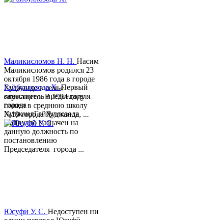
Маликисломов Н. Н.
Насим
Маликисломов родился 23
октября 1986 года в городе
Гайбуллозода Х.
Первый
Худжанде в семье
заместитель председателя
служащего. В 1994 году
города
пошел в среднюю школу
ХуджандГайбуллозода
№18 города Худжанда, ...
Хайрулло назначен на
данную должность по
постановлению
Председателя города ...
Юсуфӣ У. C.
Недоступен ни