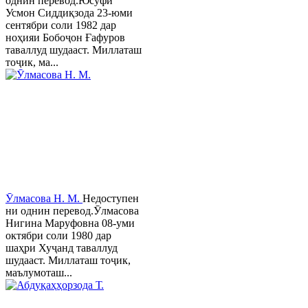
однин перевод.Юсуфӣ
Усмон Сиддиқзода 23-юми
сентябри соли 1982 дар
ноҳияи Бобоҷон Ғафуров
таваллуд шудааст. Миллаташ
тоҷик, ма...
Ӯлмасова Н. М.
Недоступен
ни однин перевод.Ӯлмасова
Нигина Маруфовна 08-уми
октябри соли 1980 дар
шаҳри Хуҷанд таваллуд
шудааст. Миллаташ тоҷик,
маълумоташ...