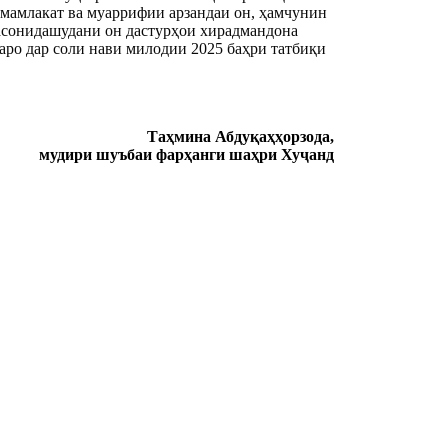
и мамлакат ва муаррифии арзандаи он, ҳамчунин
расонидашудани он дастурҳои хирадмандона
ро дар соли нави милодии 2025 баҳри татбиқи
Таҳмина Абдуқаҳҳорзода,
мудири шуъбаи фарҳанги шаҳри Хуҷанд