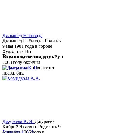
Джамшед Набизода
Джамшед Набизода. Родился
9 мая 1981 года в городе
Худжанде. По
Руководители структур
национальности таджик. В
2003 году окончил
Таджикский университет
права, биз...
Джураева К. Я.
Джураева
Кибриё Яхяевна. Родилась 9
Хомидзода А.А.
сентября 1966 года в