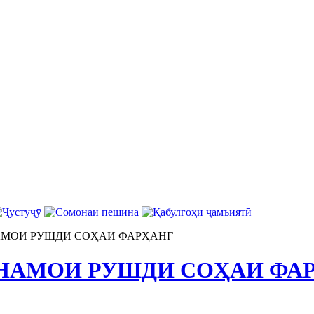
АМОИ РУШДИ СОҲАИ ФАРҲАНГ
ҲНАМОИ РУШДИ СОҲАИ ФА