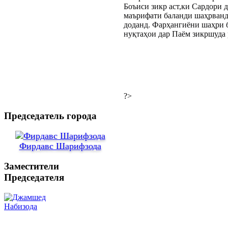
Боъиси зикр аст,ки Сардори 
маърифати баланди шаҳрвандо
доданд. Фарҳангиёни шаҳри 
нуқтаҳои дар Паём зикршуда 
?>
Председатель города
Фирдавс Шарифзода
Заместители
Председателя