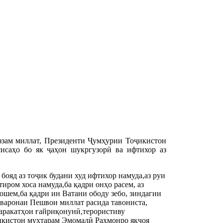
зам миллат, Президенти Ҷумҳурии Тоҷикистон
исаҳо бо як ҷаҳон шукргузорӣ ва ифтихор аз
бояд аз тоҷик будани худ ифтихор намуда,аз руи
ром хоса намуда,ба қадри онҳо расем, аз
ошем,ба қадри ин Ватани ободу зебо, зиндагии
рваронаи Пешвои миллат расида тавониста,
ҳаракатҳои ғайриқонунӣ,терористиву
икистон муҳтарам Эмомалӣ Раҳмонро якҷоя