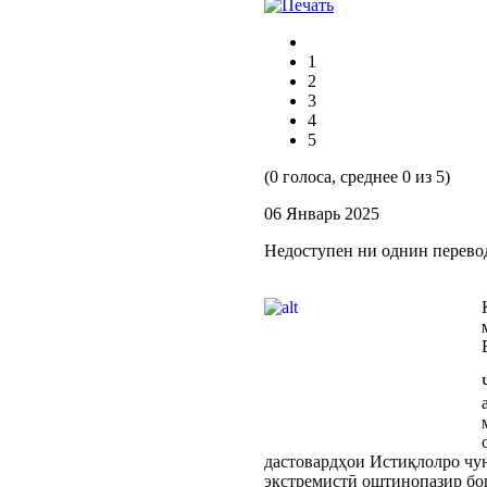
1
2
3
4
5
(0 голоса, среднее 0 из 5)
06 Январь 2025
Недоступен ни однин перево
дастовардҳои Истиқлолро чун
экстремистӣ оштинопазир бо