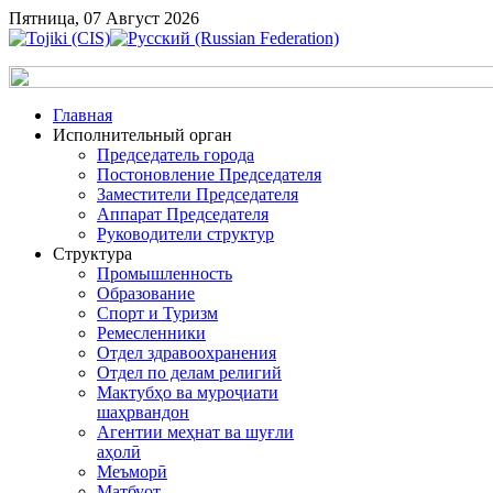
Пятница, 07 Август 2026
Главная
Исполнительный орган
Председатель города
Постоновление Председателя
Заместители Председателя
Аппарат Председателя
Руководители структур
Структура
Промышленность
Образование
Спорт и Туризм
Ремесленники
Отдел здравоохранения
Отдел по делам религий
Мактубҳо ва муроҷиати
шаҳрвандон
Агентии меҳнат ва шуғли
аҳолӣ
Меъморӣ
Матбуот