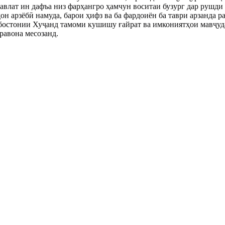
давлат ин дафъа низ фарҳангро ҳамчун воситаи бузург дар рушд
н арзёбӣ намуда, барои ҳифз ва ба фардоиён ба таври арзанда 
бостонии Хуҷанд тамоми кушишу ғайрат ва имкониятҳои мавҷуда
равона месозанд.