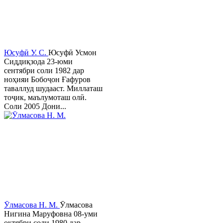
Юсуфӣ У. C.
Юсуфӣ Усмон
Сиддиқзода 23-юми
сентябри соли 1982 дар
ноҳияи Бобоҷон Ғафуров
таваллуд шудааст. Миллаташ
тоҷик, маълумоташ олӣ.
Соли 2005 Дони...
Ӯлмасова Н. М.
Ӯлмасова
Нигина Маруфовна 08-уми
октябри соли 1980 дар