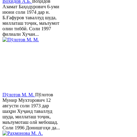
Воҳидов А.Б.
Воҳидов
Азамат Баҳодурович 6-уми
июни соли 1974 дар н.
Б.Ғафуров таваллуд шуда,
миллаташ тоҷик, маълумот
олии тиббӣ. Соли 1997
филиали Хучан...
Пӯлотов М. М.
Пўлотов
Мунир Мухторович 12
августи соли 1973 дар
шаҳри Хуҷанд таваллуд
шуда, миллаташ тоҷик,
маълумоташ олӣ мебошад.
Соли 1996 Донишгоҳи да...