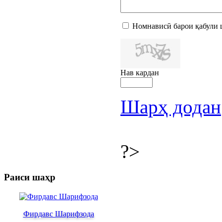
Номнависӣ барои қабули 
Нав кардан
Шарҳ додан
?>
Раиси шаҳр
Фирдавс Шарифзода