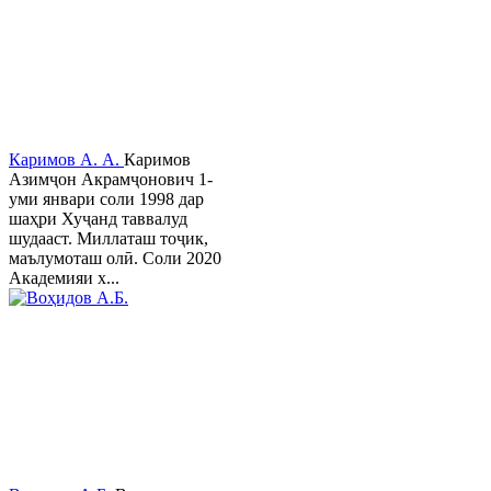
Каримов А. А.
Каримов
Азимҷон Акрамҷонович 1-
уми январи соли 1998 дар
шаҳри Хуҷанд таввалуд
шудааст. Миллаташ тоҷик,
маълумоташ олӣ. Соли 2020
Академияи х...