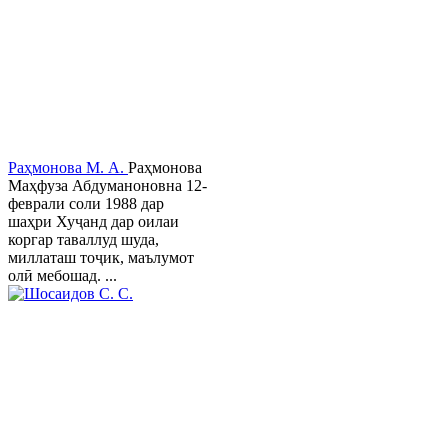
Раҳмонова М. А.
Раҳмонова
Маҳфуза Абдуманоновна 12-
феврали соли 1988 дар
шаҳри Хуҷанд дар оилаи
коргар таваллуд шуда,
миллаташ тоҷик, маълумот
олӣ мебошад. ...