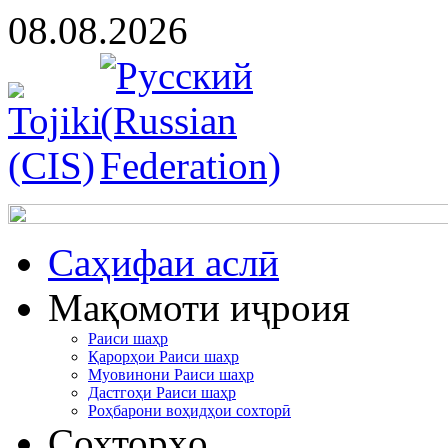
08.08.2026
Cаҳифаи аслӣ
Мақомоти иҷроия
Раиси шаҳр
Қарорҳои Раиси шаҳр
Муовинони Раиси шаҳр
Дастгоҳи Раиси шаҳр
Роҳбарони воҳидҳои сохторӣ
Сохторҳо