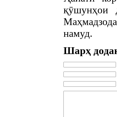
қӯшунҳои 
Маҳмадзод
намуд.
Шарҳ дода