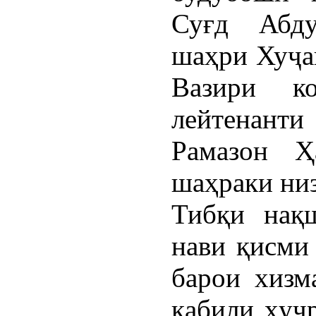
Суғд Абду
шаҳри Хуҷа
Вазири ко
лейтенант
Рамазон Ҳ
шаҳраки ни
Тибқи нақ
нави қисми
барои хизм
қабили ҳуҷ