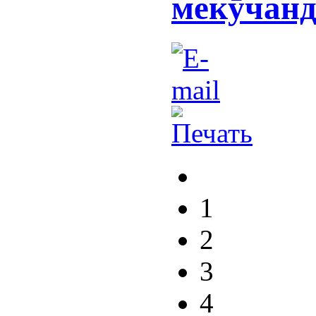
мекӯчанд
1
2
3
4