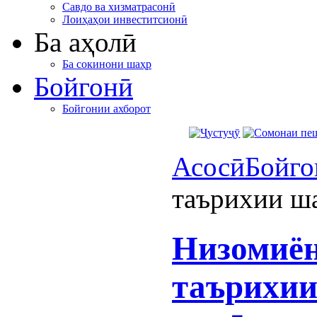
Савдо ва хизматрасонӣ
Лоиҳаҳои инвеститсионӣ
Ба аҳолӣ
Ба сокинони шаҳр
Бойгонӣ
Бойгонии ахборот
Асосӣ
Бойго
таърихии ш
Низомиён
таърихии