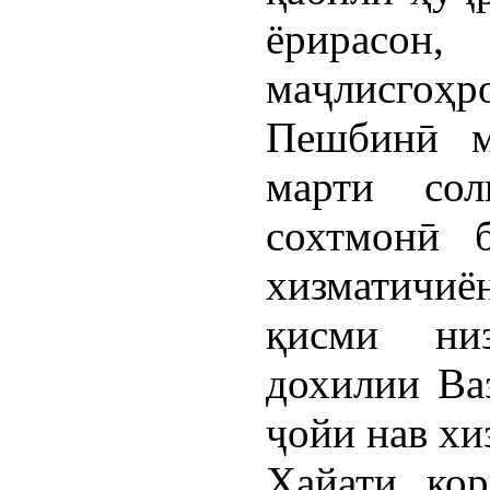
ёрирасон
маҷлисго
Пешбинӣ м
марти со
сохтмонӣ 
хизматичи
қисми ни
дохилии Ва
ҷойи нав хи
Ҳайати кор