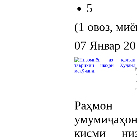
5
(1 овоз, миё
07 Январ 20
Раҳмон 
умумиҷаҳ
қисми ни