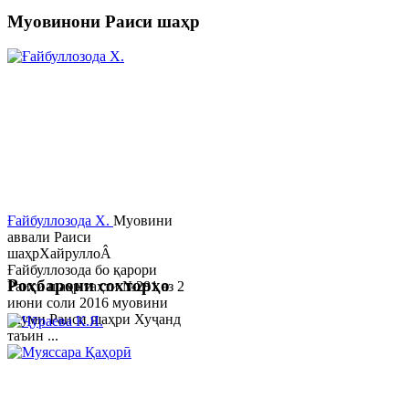
Муовинони Раиси шаҳр
Ғайбуллозода Х.
Муовини
аввали Раиси
шаҳрХайруллоÂ
Ғайбуллозода бо қарори
Роҳбарони сохторҳо
Раиси шаҳр таҳти №281 аз 2
июни соли 2016 муовини
якуми Раиси шаҳри Хуҷанд
таъин ...