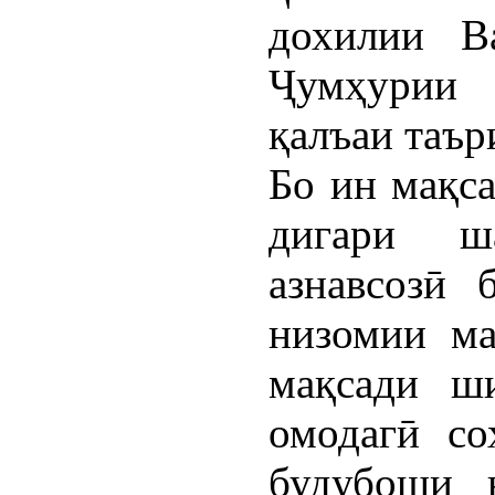
дохилии В
Ҷумҳурии 
қалъаи таър
Бо ин мақса
дигари ш
азнавсозӣ
низомии ма
мақсади ш
омодагӣ со
будубоши 