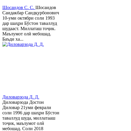
Шосаидов С. С.
Шосаидов
Саидакбар Саидқурбонович
10-уми октябри соли 1993
дар шаҳри Бўстон таваллуд
шудааст. Миллаташ тоҷик.
Маълумот олӣ мебошад.
Баъди ха...
Диловарзода Д. Д.
Диловарзода Достон
Диловар 21уми феврали
соли 1996 дар шаҳри Бӯстон
таваллуд шуда, миллатааш
тоҷик, маълумот олӣ
мебошад. Соли 2018