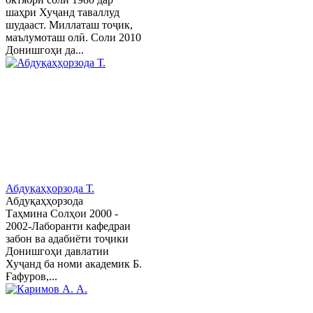
шаҳри Хуҷанд таваллуд
шудааст. Миллаташ тоҷик,
маълумоташ олӣ. Соли 2010
Донишгоҳи да...
Абдуқаҳҳорзода Т.
Абдуқаҳҳорзода
Таҳмина Солҳои 2000 -
2002-Лаборанти кафедраи
забон ва адабиёти тоҷики
Донишгоҳи давлатии
Хуҷанд ба номи академик Б.
Ғафуров,...