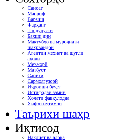
Саноат
Маориф
Варзиш
Фарҳанг
Тандурустӣ
Бахши дин
Мактубҳо ва муроҷиати
шаҳрвандон
Агентии меҳнат ва шуғли
аҳолӣ
Меъморӣ
Матбуот
Сайёҳӣ
Сармоягузорӣ
Иҷроиши буҷет
Истифодаи замин
Ҳолати фавқулодда
Хифзи иҷтимоӣ
Таърихи шаҳр
Иқтисод
Нақлиёт ва алоқа