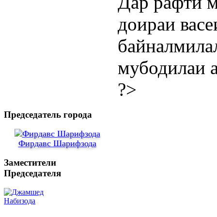
Дар рафти м
доираи васе
байналмилал
мубодилаи а
?>
Председатель города
Фирдавс Шарифзода
Заместители
Председателя