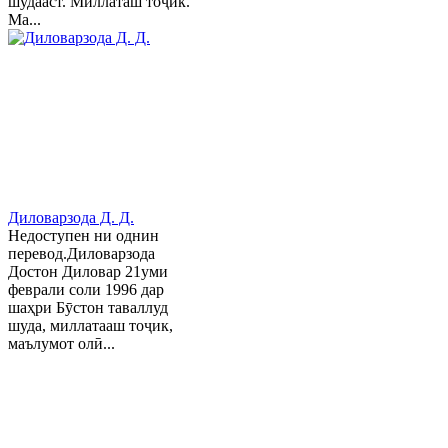
шудааст. Миллаташ тоҷик.
Ма...
Диловарзода Д. Д.
Недоступен ни однин
перевод.Диловарзода
Достон Диловар 21уми
феврали соли 1996 дар
шаҳри Бӯстон таваллуд
шуда, миллатааш тоҷик,
маълумот олӣ...