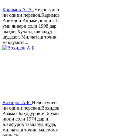
Каримов А. А.
Недоступен
ни однин перевод.Каримов
Азимҷон Акрамҷонович 1-
уми январи соли 1998 дар
шаҳри Хуҷанд таввалуд
шудааст. Миллаташ тоҷик,
маълумота...
Воҳидов А.Б.
Недоступен
ни однин перевод.Воҳидов
Азамат Баҳодурович 6-уми
июни соли 1974 дар н.
Б.Ғафуров таваллуд шуда,
миллаташ тоҷик, маълумот
олии ти...