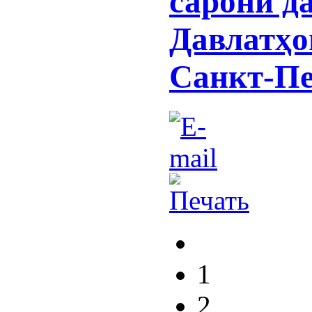
сарони д
Давлатҳо
Санкт-Пе
1
2