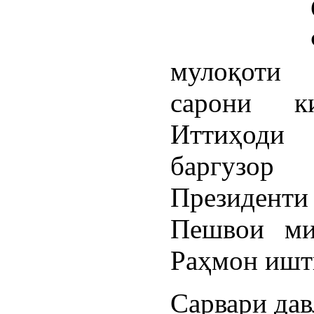
мулоқоти 
сарони к
Иттиҳоди
баргузор
Президент
Пешвои ми
Раҳмон ишт
Сарвари дав