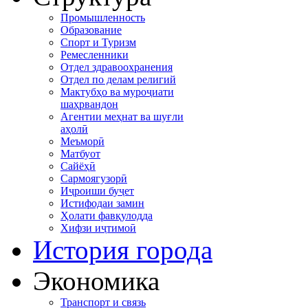
Промышленность
Образование
Спорт и Туризм
Ремесленники
Отдел здравоохранения
Отдел по делам религий
Мактубҳо ва муроҷиати
шаҳрвандон
Агентии меҳнат ва шуғли
аҳолӣ
Меъморӣ
Матбуот
Сайёҳӣ
Сармоягузорӣ
Иҷроиши буҷет
Истифодаи замин
Ҳолати фавқулодда
Хифзи иҷтимоӣ
История города
Экономика
Транспорт и связь