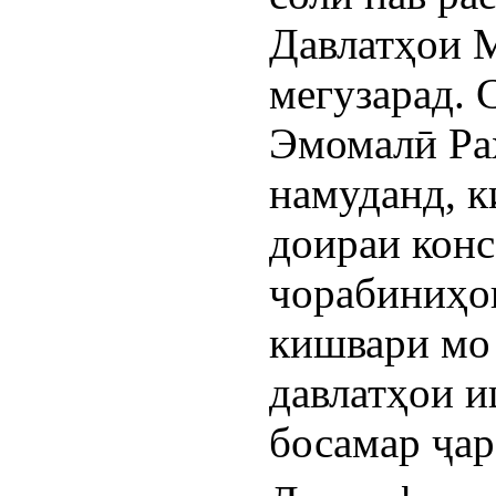
Давлатҳои М
мегузарад. 
Эмомалӣ Раҳ
намуданд, к
доираи конс
чорабиниҳо
кишвари мо 
давлатҳои 
босамар ҷар