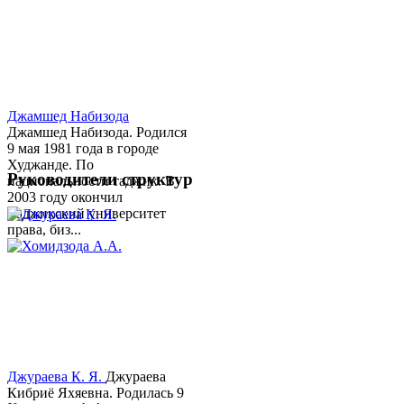
Джамшед Набизода
Джамшед Набизода. Родился
9 мая 1981 года в городе
Худжанде. По
Руководители структур
национальности таджик. В
2003 году окончил
Таджикский университет
права, биз...
Джураева К. Я.
Джураева
Кибриё Яхяевна. Родилась 9