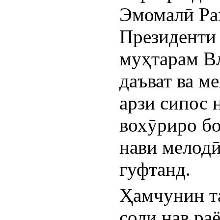
Эмомалӣ Раҳ
Президенти 
муҳтарам В
даъват ва м
арзи сипос 
вохӯриро бо
нави мелодӣ
гуфтанд.
Ҳамчунин та
соли нав ра