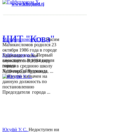
www.khujand.tj
,
e-mail:
mihd.khujand@gmail.com
© 2013-2018 Разработчик и 
ЦИТ "Кова"
Маликисломов Н. Н.
Насим
Маликисломов родился 23
октября 1986 года в городе
Гайбуллозода Х.
Первый
Худжанде в семье
заместитель председателя
служащего. В 1994 году
города
пошел в среднюю школу
ХуджандГайбуллозода
№18 города Худжанда, ...
Хайрулло назначен на
данную должность по
постановлению
Председателя города ...
Юсуфӣ У. C.
Недоступен ни