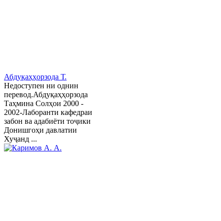
Абдуқаҳҳорзода Т.
Недоступен ни однин
перевод.Абдуқаҳҳорзода
Таҳмина Солҳои 2000 -
2002-Лаборанти кафедраи
забон ва адабиёти тоҷики
Донишгоҳи давлатии
Хуҷанд ...