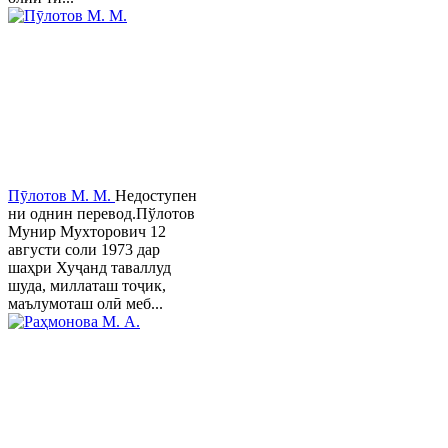
Пӯлотов М. М.
Недоступен
ни однин перевод.Пўлотов
Мунир Мухторович 12
августи соли 1973 дар
шаҳри Хуҷанд таваллуд
шуда, миллаташ тоҷик,
маълумоташ олӣ меб...