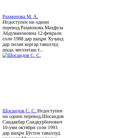
Раҳмонова М. А.
Недоступен ни однин
перевод.Раҳмонова Маҳфуза
Абдуманоновна 12-феврали
соли 1988 дар шаҳри Хуҷанд
дар оилаи коргар таваллуд
шуда, миллаташ т...
Шосаидов С. С.
Недоступен
ни однин перевод.Шосаидов
Саидакбар Саидқурбонович
10-уми октябри соли 1993
дар шаҳри Бўстон таваллуд