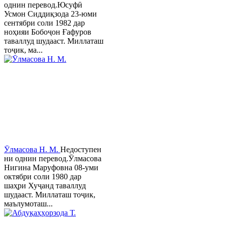
однин перевод.Юсуфӣ
Усмон Сиддиқзода 23-юми
сентябри соли 1982 дар
ноҳияи Бобоҷон Ғафуров
таваллуд шудааст. Миллаташ
тоҷик, ма...
Ӯлмасова Н. М.
Недоступен
ни однин перевод.Ӯлмасова
Нигина Маруфовна 08-уми
октябри соли 1980 дар
шаҳри Хуҷанд таваллуд
шудааст. Миллаташ тоҷик,
маълумоташ...