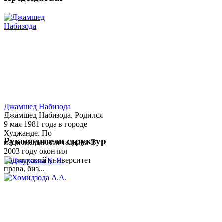
Джамшед Набизода
Джамшед Набизода. Родился
9 мая 1981 года в городе
Худжанде. По
Руководители структур
национальности таджик. В
2003 году окончил
Таджикский университет
права, биз...