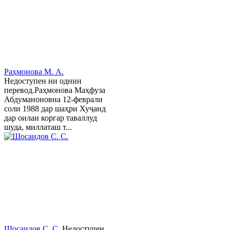
Раҳмонова М. А.
Недоступен ни однин
перевод.Раҳмонова Маҳфуза
Абдуманоновна 12-феврали
соли 1988 дар шаҳри Хуҷанд
дар оилаи коргар таваллуд
шуда, миллаташ т...
Шосаидов С. С.
Недоступен