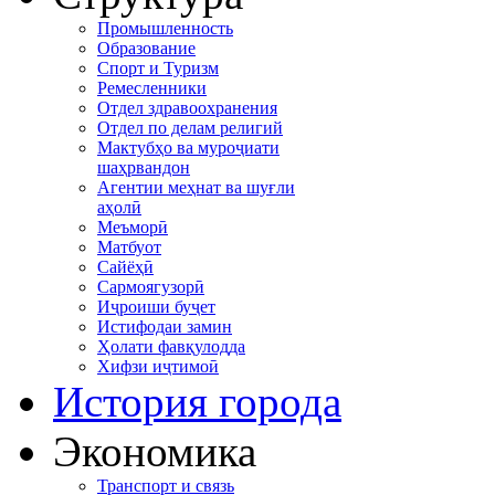
Промышленность
Образование
Спорт и Туризм
Ремесленники
Отдел здравоохранения
Отдел по делам религий
Мактубҳо ва муроҷиати
шаҳрвандон
Агентии меҳнат ва шуғли
аҳолӣ
Меъморӣ
Матбуот
Сайёҳӣ
Сармоягузорӣ
Иҷроиши буҷет
Истифодаи замин
Ҳолати фавқулодда
Хифзи иҷтимоӣ
История города
Экономика
Транспорт и связь