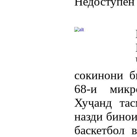
Недоступен 
сокинони б
68-и микр
Хуҷанд тас
назди бинои
баскетбол 