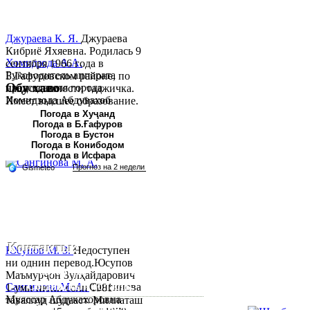
Джураева К. Я.
Джураева
Кибриё Яхяевна. Родилась 9
Хомидзода А.А.
сентября 1966 года в
Руководитель аппарата
Б.Гафуровском районе, по
Обу хаво
председателя города
национальности таджичка.
Хомидзода Абдувахоб
Имеет высшее образование.
Абдумаджид родился 8
В 1997 ...
Погода в Хуҷанд
Погода в Б.Ғафуров
июня 1978 года в городе
Погода в Бустон
Худжанде. По
Погода в Конибодом
национальности...
Погода в Исфара
Контакты:
Юсупов М. З.
Недоступен
ни однин перевод.Юсупов
Республика Таджикистан,
Маъмурҷон Зулҳайдарович
Согдийскый область,
Сангинова М. А.
Сангинова
1-уми июни соли 1981
Муяссар Абдукахоровна
таваллуд шудааст. Миллаташ
город Худжанд, проспект