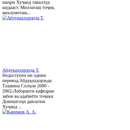
шаҳри Хуҷанд таваллуд
шудааст. Миллаташ тоҷик,
маълумоташ...
Абдуқаҳҳорзода Т.
Недоступен ни однин
перевод.Абдуқаҳҳорзода
Таҳмина Солҳои 2000 -
2002-Лаборанти кафедраи
забон ва адабиёти тоҷики
Донишгоҳи давлатии
Хуҷанд ...