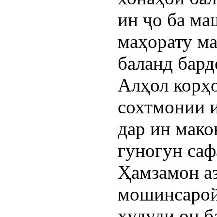
ин ҷо ба ма
маҳорату ма
баланд бард
Алҳол корҳ
сохтмонии и
дар ин мако
гуногун саф
Ҳамзамон а
мошинсарой
ҳудуди он б