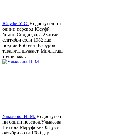
Юсуфӣ У. C.
Недоступен ни
однин перевод.Юсуфӣ
Усмон Сиддиқзода 23-юми
сентябри соли 1982 дар
ноҳияи Бобоҷон Ғафуров
таваллуд шудааст. Миллаташ
тоҷик, ма...
Ӯлмасова Н. М.
Недоступен
ни однин перевод.Ӯлмасова
Нигина Маруфовна 08-уми
октябри соли 1980 дар