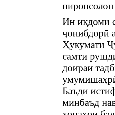
пиронсолон 
Ин иқдоми 
ҷонибдорӣ а
Ҳукумати Ҷ
самти рушди
доираи тадб
умумишаҳрӣ
Баъди исти
минбаъд на
хонаҳои ба