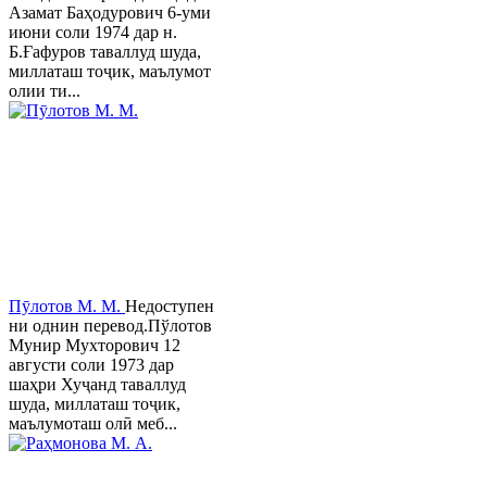
Азамат Баҳодурович 6-уми
июни соли 1974 дар н.
Б.Ғафуров таваллуд шуда,
миллаташ тоҷик, маълумот
олии ти...
Пӯлотов М. М.
Недоступен
ни однин перевод.Пўлотов
Мунир Мухторович 12
августи соли 1973 дар
шаҳри Хуҷанд таваллуд
шуда, миллаташ тоҷик,
маълумоташ олӣ меб...