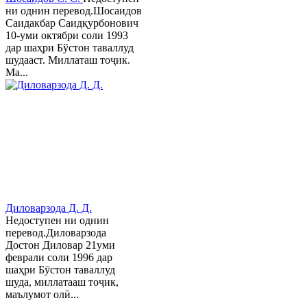
ни однин перевод.Шосаидов
Саидакбар Саидқурбонович
10-уми октябри соли 1993
дар шаҳри Бўстон таваллуд
шудааст. Миллаташ тоҷик.
Ма...
Диловарзода Д. Д.
Недоступен ни однин
перевод.Диловарзода
Достон Диловар 21уми
феврали соли 1996 дар
шаҳри Бӯстон таваллуд
шуда, миллатааш тоҷик,
маълумот олӣ...