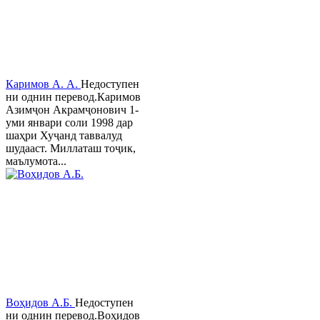
Каримов А. А.
Недоступен
ни однин перевод.Каримов
Азимҷон Акрамҷонович 1-
уми январи соли 1998 дар
шаҳри Хуҷанд таввалуд
шудааст. Миллаташ тоҷик,
маълумота...
Воҳидов А.Б.
Недоступен
ни однин перевод.Воҳидов