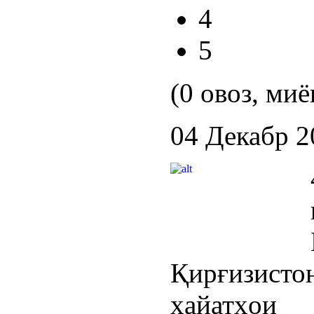
4
5
(0 овоз, миё
04 Декабр 2
Қирғизист
ҳайатҳои