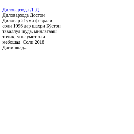
Диловарзода Д. Д.
Диловарзода Достон
Диловар 21уми феврали
соли 1996 дар шаҳри Бӯстон
таваллуд шуда, миллатааш
тоҷик, маълумот олӣ
мебошад. Соли 2018
Донишкад...