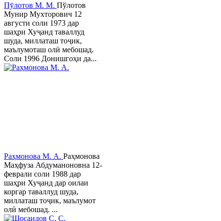
Пӯлотов М. М.
Пўлотов
Мунир Мухторович 12
августи соли 1973 дар
шаҳри Хуҷанд таваллуд
шуда, миллаташ тоҷик,
маълумоташ олӣ мебошад.
Соли 1996 Донишгоҳи да...
Раҳмонова М. А.
Раҳмонова
Маҳфуза Абдуманоновна 12-
феврали соли 1988 дар
шаҳри Хуҷанд дар оилаи
коргар таваллуд шуда,
миллаташ тоҷик, маълумот
олӣ мебошад. ...