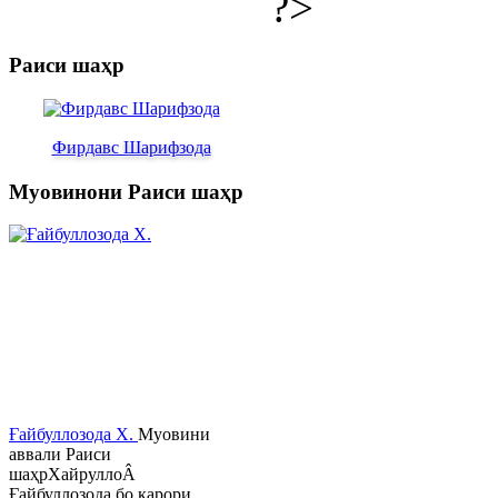
?>
Раиси шаҳр
Фирдавс Шарифзода
Муовинони Раиси шаҳр
Ғайбуллозода Х.
Муовини
аввали Раиси
шаҳрХайруллоÂ
Ғайбуллозода бо қарори