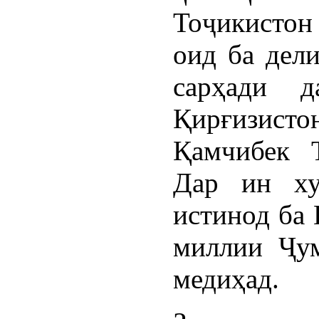
Тоҷикистон
оид ба дели
сарҳади д
Қирғизист
Қамчибек Т
Дар ин х
истинод ба 
миллии Ҷум
медиҳад.