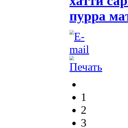
хатти са
пурра ма
1
2
3