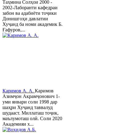
Таҳмина Солҳои 2000 -
2002-Лаборанти кафедраи
забон ва адабиёти тоҷики
Донишгоҳи давлатии
Хуҷанд ба номи академик Б.
Ғафуров,...
Каримов А. А.
Каримов
Азимҷон Акрамҷонович 1-
уми январи соли 1998 дар
шаҳри Хуҷанд таввалуд
шудааст. Миллаташ тоҷик,
маълумоташ олӣ. Соли 2020
Академияи х...