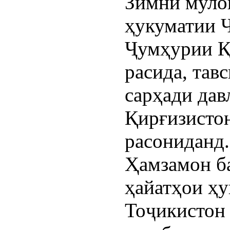
Зимни муло
ҳукуматии 
Ҷумҳурии Қ
расида, тав
сарҳади дав
Қирғизистон
расониданд.
Ҳамзамон б
ҳайатҳои ҳ
Тоҷикистон