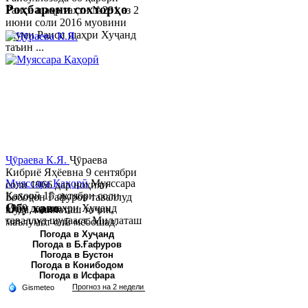
Роҳбарони сохторҳо
Раиси шаҳр таҳти №281 аз 2
июни соли 2016 муовини
якуми Раиси шаҳри Хуҷанд
таъин ...
Ҷӯраева К.Я.
Ҷӯраева
Кибриё Яҳёевна 9 сентябри
Муяссара Қаҳорӣ
Муяссара
соли 1966 дар ноҳияи
Қаҳорӣ 15 октябри соли
Бобоҷон Ғафуров таваллуд
Обу хаво
1979 дар шаҳри Хуҷанд
шуда, миллаташ тоҷик,
таваллуд шудааст. Миллаташ
маълумот олӣ мебошад.
тоҷик. Маълумот олӣ. Соли
Соли 1997 Донишг...
Погода в Хуҷанд
Погода в Б.Ғафуров
2002 Донишгоҳи давлатии
Погода в Бустон
Хуҷанд ба...
Погода в Конибодом
Погода в Исфара