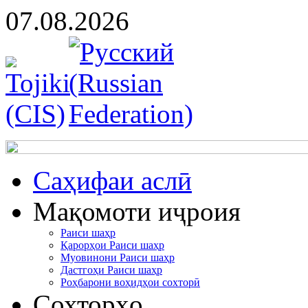
07.08.2026
Cаҳифаи аслӣ
Мақомоти иҷроия
Раиси шаҳр
Қарорҳои Раиси шаҳр
Муовинони Раиси шаҳр
Дастгоҳи Раиси шаҳр
Роҳбарони воҳидҳои сохторӣ
Сохторҳо