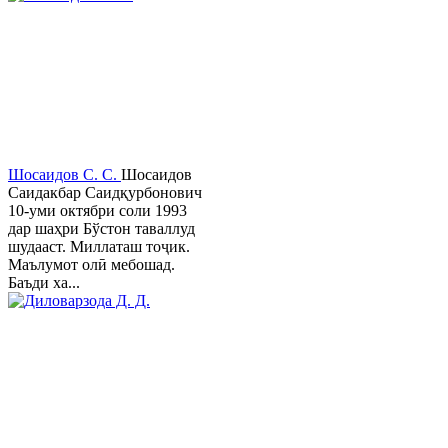
Шосаидов С. С.
Шосаидов
Саидакбар Саидқурбонович
10-уми октябри соли 1993
дар шаҳри Бўстон таваллуд
шудааст. Миллаташ тоҷик.
Маълумот олӣ мебошад.
Баъди ха...