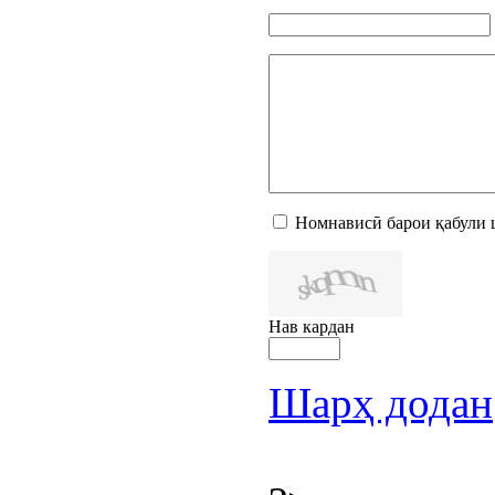
Номнависӣ барои қабули 
Нав кардан
Шарҳ додан