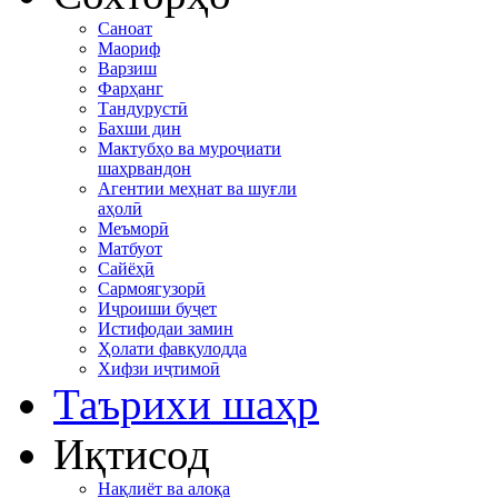
Саноат
Маориф
Варзиш
Фарҳанг
Тандурустӣ
Бахши дин
Мактубҳо ва муроҷиати
шаҳрвандон
Агентии меҳнат ва шуғли
аҳолӣ
Меъморӣ
Матбуот
Сайёҳӣ
Сармоягузорӣ
Иҷроиши буҷет
Истифодаи замин
Ҳолати фавқулодда
Хифзи иҷтимоӣ
Таърихи шаҳр
Иқтисод
Нақлиёт ва алоқа