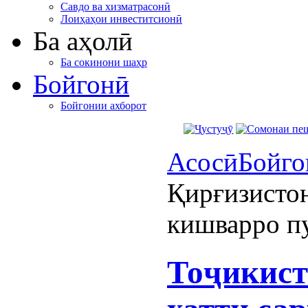
Савдо ва хизматрасонӣ
Лоиҳаҳои инвеститсионӣ
Ба аҳолӣ
Ба сокинони шаҳр
Бойгонӣ
Бойгонии ахборот
Асосӣ
Бойго
Қирғизистон
кишварро п
Тоҷикист