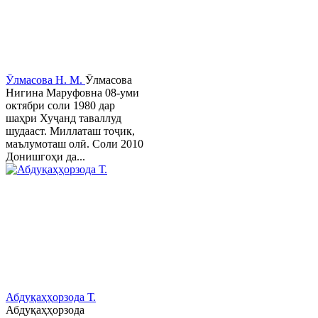
Ӯлмасова Н. М.
Ӯлмасова
Нигина Маруфовна 08-уми
октябри соли 1980 дар
шаҳри Хуҷанд таваллуд
шудааст. Миллаташ тоҷик,
маълумоташ олӣ. Соли 2010
Донишгоҳи да...
Абдуқаҳҳорзода Т.
Абдуқаҳҳорзода