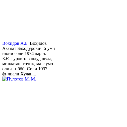
Воҳидов А.Б.
Воҳидов
Азамат Баҳодурович 6-уми
июни соли 1974 дар н.
Б.Ғафуров таваллуд шуда,
миллаташ тоҷик, маълумот
олии тиббӣ. Соли 1997
филиали Хучан...