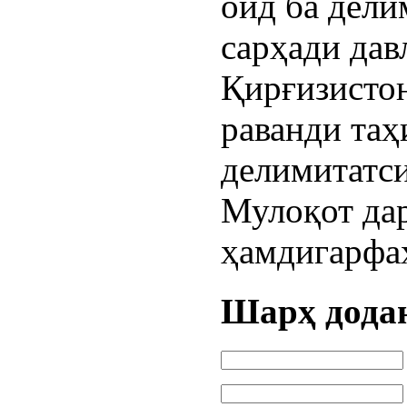
оид ба дели
сарҳади дав
Қирғизистон
раванди таҳ
делимитатс
Мулоқот дар
ҳамдигарфаҳ
Шарҳ дода