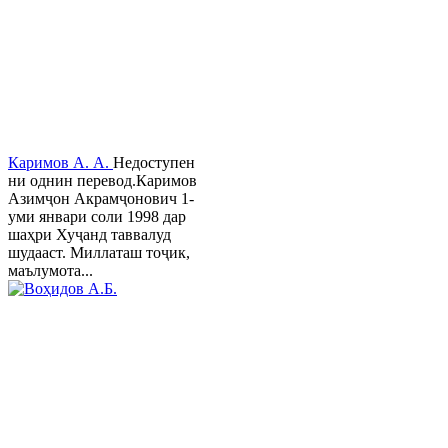
Каримов А. А.
Недоступен
ни однин перевод.Каримов
Азимҷон Акрамҷонович 1-
уми январи соли 1998 дар
шаҳри Хуҷанд таввалуд
шудааст. Миллаташ тоҷик,
маълумота...