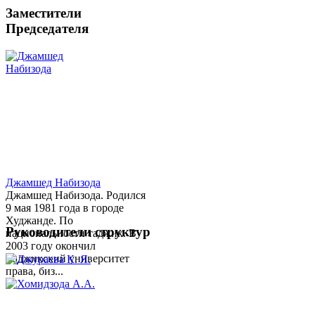
Заместители
Председателя
Джамшед Набизода
Джамшед Набизода. Родился
9 мая 1981 года в городе
Худжанде. По
Руководители структур
национальности таджик. В
2003 году окончил
Таджикский университет
права, биз...