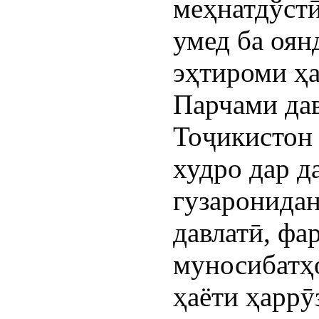
меҳнатдўстӣ
умед ба оян
эҳтироми ҳа
Парчами да
Тоҷикистон 
худро дар д
гузаронида
давлатӣ, фа
муносибатҳ
ҳаёти ҳаррӯ