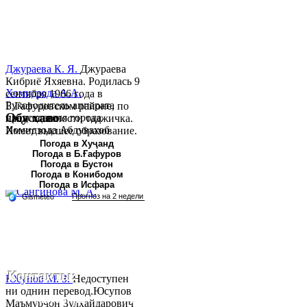
Джураева К. Я.
Джураева
Кибриё Яхяевна. Родилась 9
Хомидзода А.А.
сентября 1966 года в
Руководитель аппарата
Б.Гафуровском районе, по
Обу хаво
председателя города
национальности таджичка.
Хомидзода Абдувахоб
Имеет высшее образование.
Абдумаджид родился 8
В 1997 ...
Погода в Хуҷанд
Погода в Б.Ғафуров
июня 1978 года в городе
Погода в Бустон
Худжанде. По
Погода в Конибодом
национальности...
Погода в Исфара
Контакты:
Юсупов М. З.
Недоступен
ни однин перевод.Юсупов
Республика Таджикистан,
Маъмурҷон Зулҳайдарович