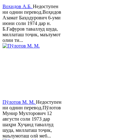
Воҳидов А.Б.
Недоступен
ни однин перевод.Воҳидов
Азамат Баҳодурович 6-уми
июни соли 1974 дар н.
Б.Ғафуров таваллуд шуда,
миллаташ тоҷик, маълумот
олии ти...
Пӯлотов М. М.
Недоступен
ни однин перевод.Пўлотов
Мунир Мухторович 12
августи соли 1973 дар
шаҳри Хуҷанд таваллуд
шуда, миллаташ тоҷик,
маълумоташ олӣ меб...