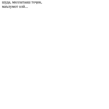
шуда, миллатааш тоҷик,
маълумот олӣ...