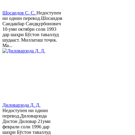
Шосаидов С. С.
Недоступен
ни однин перевод.Шосаидов
Саидакбар Саидқурбонович
10-уми октябри соли 1993
дар шаҳри Бўстон таваллуд
шудааст. Миллаташ тоҷик.
Ма...
Диловарзода Д. Д.
Недоступен ни однин
перевод.Диловарзода
Достон Диловар 21уми
феврали соли 1996 дар
шаҳри Бӯстон таваллуд