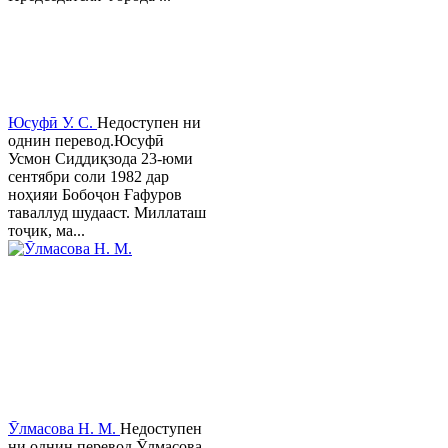
Юсуфӣ У. C.
Недоступен ни
однин перевод.Юсуфӣ
Усмон Сиддиқзода 23-юми
сентябри соли 1982 дар
ноҳияи Бобоҷон Ғафуров
таваллуд шудааст. Миллаташ
тоҷик, ма...
Ӯлмасова Н. М.
Недоступен
ни однин перевод.Ӯлмасова