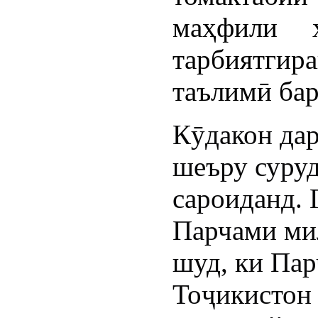
маҳфили 
тарбиятги
таълимӣ бар
Кӯдакон да
шеъру суруд
сароиданд. 
Парчами мил
шуд, ки Па
Тоҷикистон 