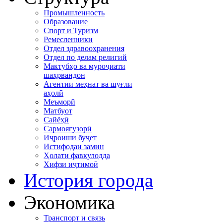
Промышленность
Образование
Спорт и Туризм
Ремесленники
Отдел здравоохранения
Отдел по делам религий
Мактубҳо ва муроҷиати
шаҳрвандон
Агентии меҳнат ва шуғли
аҳолӣ
Меъморӣ
Матбуот
Сайёҳӣ
Сармоягузорӣ
Иҷроиши буҷет
Истифодаи замин
Ҳолати фавқулодда
Хифзи иҷтимоӣ
История города
Экономика
Транспорт и связь