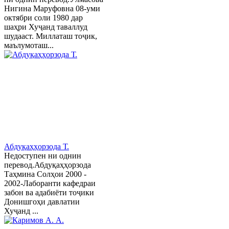
Нигина Маруфовна 08-уми
октябри соли 1980 дар
шаҳри Хуҷанд таваллуд
шудааст. Миллаташ тоҷик,
маълумоташ...
Абдуқаҳҳорзода Т.
Недоступен ни однин
перевод.Абдуқаҳҳорзода
Таҳмина Солҳои 2000 -
2002-Лаборанти кафедраи
забон ва адабиёти тоҷики
Донишгоҳи давлатии
Хуҷанд ...