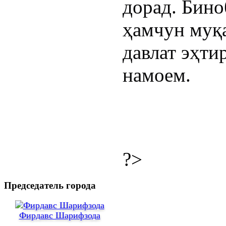
дорад. Бино
ҳамчун муқа
давлат эҳти
намоем.
?>
Председатель города
Фирдавс Шарифзода