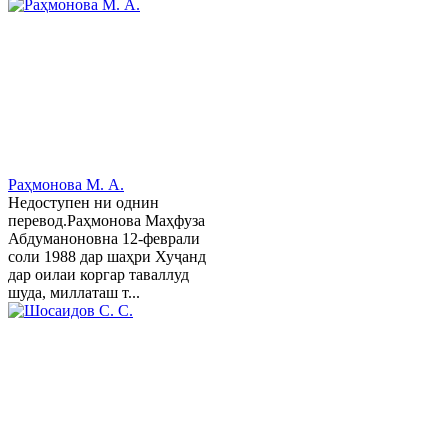
Раҳмонова М. А.
Недоступен ни однин
перевод.Раҳмонова Маҳфуза
Абдуманоновна 12-феврали
соли 1988 дар шаҳри Хуҷанд
дар оилаи коргар таваллуд
шуда, миллаташ т...