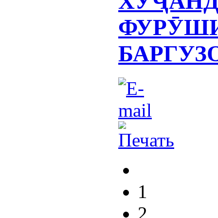
ХУҶАНД
ФУРӮШ
БАРГУЗ
1
2