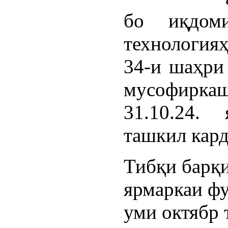
бо иқдом
технология
34-и шаҳри 
мусофирка
31.10.24.
ташкил кард
Тибқи барқ
ярмаркаи фу
уми октябр 