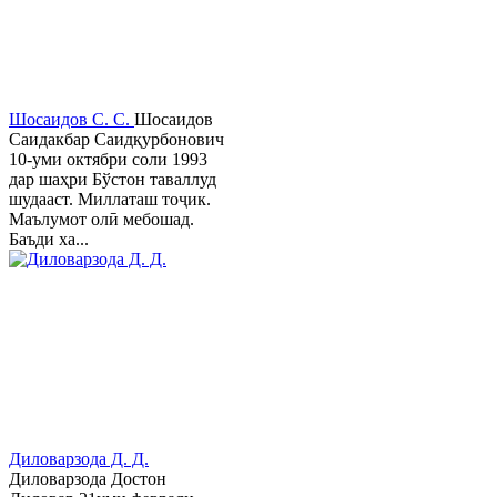
Шосаидов С. С.
Шосаидов
Саидакбар Саидқурбонович
10-уми октябри соли 1993
дар шаҳри Бўстон таваллуд
шудааст. Миллаташ тоҷик.
Маълумот олӣ мебошад.
Баъди ха...
Диловарзода Д. Д.
Диловарзода Достон