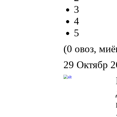
3
4
5
(0 овоз, миё
29 Октябр 2