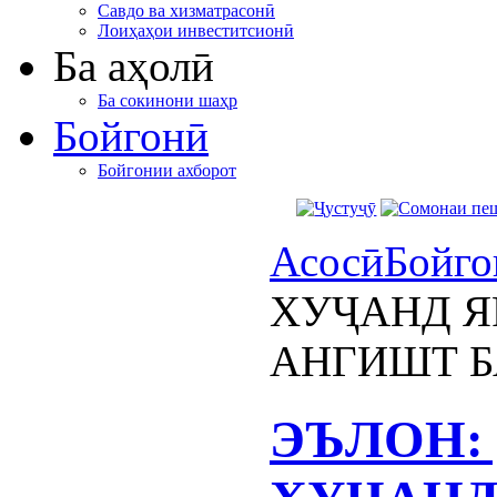
Савдо ва хизматрасонӣ
Лоиҳаҳои инвеститсионӣ
Ба аҳолӣ
Ба сокинони шаҳр
Бойгонӣ
Бойгонии ахборот
Асосӣ
Бойго
ХУҶАНД 
АНГИШТ Б
ЭЪЛОН: