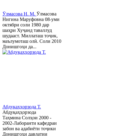
Ӯлмасова Н. М.
Ӯлмасова
Нигина Маруфовна 08-уми
октябри соли 1980 дар
шаҳри Хуҷанд таваллуд
шудааст. Миллаташ тоҷик,
маълумоташ олӣ. Соли 2010
Донишгоҳи да...
Абдуқаҳҳорзода Т.
Абдуқаҳҳорзода
Таҳмина Солҳои 2000 -
2002-Лаборанти кафедраи
забон ва адабиёти тоҷики
Донишгоҳи давлатии