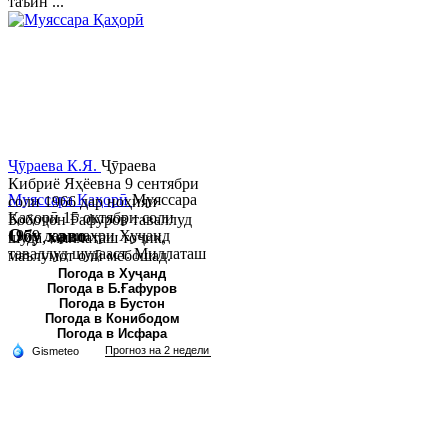
таъин ...
Ҷӯраева К.Я.
Ҷӯраева
Кибриё Яҳёевна 9 сентябри
Муяссара Қаҳорӣ
Муяссара
соли 1966 дар ноҳияи
Қаҳорӣ 15 октябри соли
Бобоҷон Ғафуров таваллуд
Обу хаво
1979 дар шаҳри Хуҷанд
шуда, миллаташ тоҷик,
таваллуд шудааст. Миллаташ
маълумот олӣ мебошад.
тоҷик. Маълумот олӣ. Соли
Соли 1997 Донишг...
Погода в Хуҷанд
Погода в Б.Ғафуров
2002 Донишгоҳи давлатии
Погода в Бустон
Хуҷанд ба...
Погода в Конибодом
Погода в Исфара