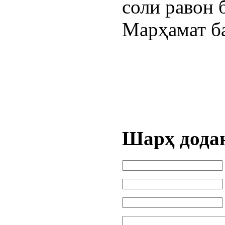
соли равон 
Марҳамат
б
Шарҳ дода