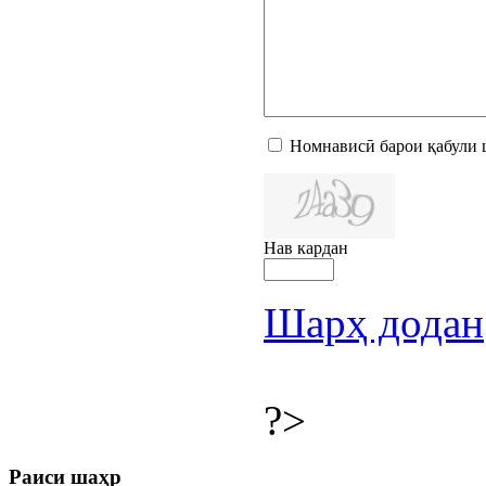
Номнависӣ барои қабули 
Нав кардан
Шарҳ додан
?>
Раиси шаҳр