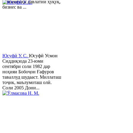
Донишгоҳи давлатии ҳуқуқ,
бизнес ва ...
Юсуфӣ У. C.
Юсуфӣ Усмон
Сиддиқзода 23-юми
сентябри соли 1982 дар
ноҳияи Бобоҷон Ғафуров
таваллуд шудааст. Миллаташ
тоҷик, маълумоташ олӣ.
Соли 2005 Дони...