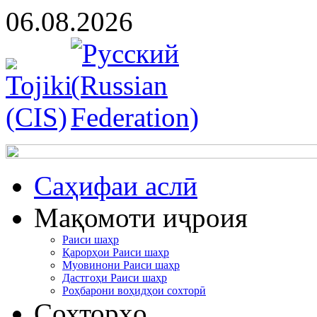
06.08.2026
Cаҳифаи аслӣ
Мақомоти иҷроия
Раиси шаҳр
Қарорҳои Раиси шаҳр
Муовинони Раиси шаҳр
Дастгоҳи Раиси шаҳр
Роҳбарони воҳидҳои сохторӣ
Сохторҳо