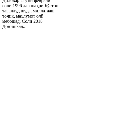
Диловар 21уми феврали
соли 1996 дар шаҳри Бӯстон
таваллуд шуда, миллатааш
тоҷик, маълумот олӣ
мебошад. Соли 2018
Донишкад...