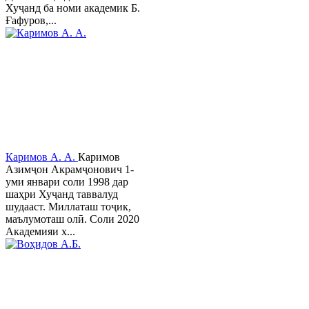
Хуҷанд ба номи академик Б.
Ғафуров,...
Каримов А. А.
Каримов
Азимҷон Акрамҷонович 1-
уми январи соли 1998 дар
шаҳри Хуҷанд таввалуд
шудааст. Миллаташ тоҷик,
маълумоташ олӣ. Соли 2020
Академияи х...