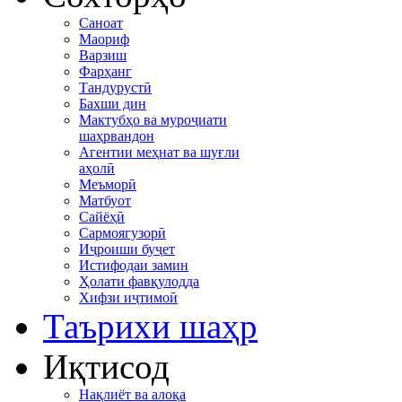
Саноат
Маориф
Варзиш
Фарҳанг
Тандурустӣ
Бахши дин
Мактубҳо ва муроҷиати
шаҳрвандон
Агентии меҳнат ва шуғли
аҳолӣ
Меъморӣ
Матбуот
Сайёҳӣ
Сармоягузорӣ
Иҷроиши буҷет
Истифодаи замин
Ҳолати фавқулодда
Хифзи иҷтимоӣ
Таърихи шаҳр
Иқтисод
Нақлиёт ва алоқа