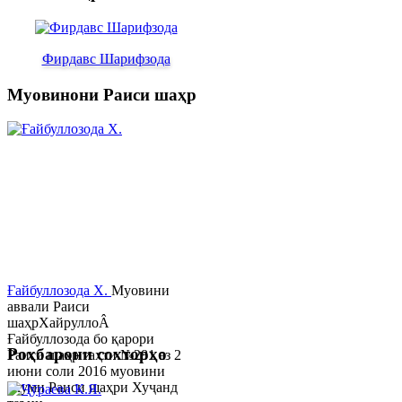
Фирдавс Шарифзода
Муовинони Раиси шаҳр
Ғайбуллозода Х.
Муовини
аввали Раиси
шаҳрХайруллоÂ
Ғайбуллозода бо қарори
Роҳбарони сохторҳо
Раиси шаҳр таҳти №281 аз 2
июни соли 2016 муовини
якуми Раиси шаҳри Хуҷанд