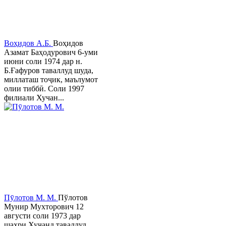
Воҳидов А.Б.
Воҳидов
Азамат Баҳодурович 6-уми
июни соли 1974 дар н.
Б.Ғафуров таваллуд шуда,
миллаташ тоҷик, маълумот
олии тиббӣ. Соли 1997
филиали Хучан...
Пӯлотов М. М.
Пўлотов
Мунир Мухторович 12
августи соли 1973 дар
шаҳри Хуҷанд таваллуд