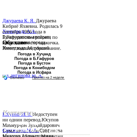
Джураева К. Я.
Джураева
Кибриё Яхяевна. Родилась 9
Хомидзода А.А.
сентября 1966 года в
Руководитель аппарата
Б.Гафуровском районе, по
Обу хаво
председателя города
национальности таджичка.
Хомидзода Абдувахоб
Имеет высшее образование.
Абдумаджид родился 8
В 1997 ...
Погода в Хуҷанд
Погода в Б.Ғафуров
июня 1978 года в городе
Погода в Бустон
Худжанде. По
Погода в Конибодом
национальности...
Погода в Исфара
Контакты:
Юсупов М. З.
Недоступен
ни однин перевод.Юсупов
Республика Таджикистан,
Маъмурҷон Зулҳайдарович
Согдийскый область,
Сангинова М. А.
Сангинова
1-уми июни соли 1981
Муяссар Абдукахоровна
таваллуд шудааст. Миллаташ