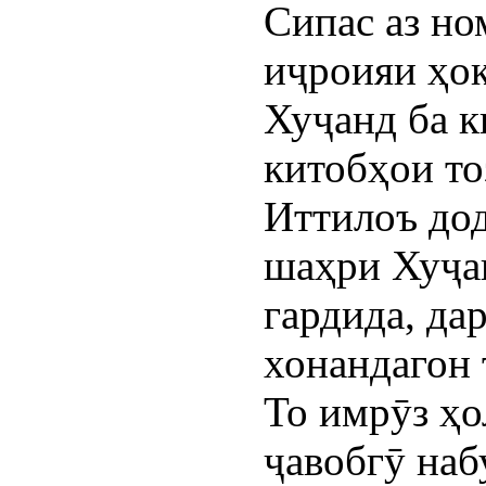
Сипас аз н
иҷроияи ҳо
Хуҷанд ба к
китобҳои то
Иттилоъ до
шаҳри Хуҷа
гардида, да
хонандагон 
То имрӯз ҳо
ҷавобгӯ наб