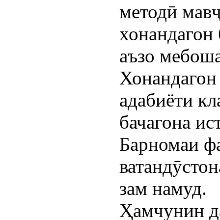
методӣ мавҷ
хонандагон 
аъзо мебош
Хонандагон 
адабиёти кл
бачагона ис
Барномаи ф
ватандӯстон
зам намуд.
Ҳамчунин д