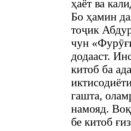
ҳаёт ва кали
Бо ҳамин да
тоҷик Абду
чун «Фурӯғ
додааст. Ин
китоб ба ад
иктисодиёт
гашта, олам
намояд. Воқ
бе китоб ғи