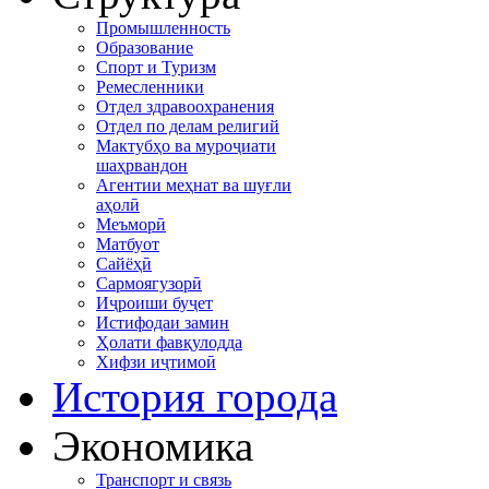
Промышленность
Образование
Спорт и Туризм
Ремесленники
Отдел здравоохранения
Отдел по делам религий
Мактубҳо ва муроҷиати
шаҳрвандон
Агентии меҳнат ва шуғли
аҳолӣ
Меъморӣ
Матбуот
Сайёҳӣ
Сармоягузорӣ
Иҷроиши буҷет
Истифодаи замин
Ҳолати фавқулодда
Хифзи иҷтимоӣ
История города
Экономика
Транспорт и связь