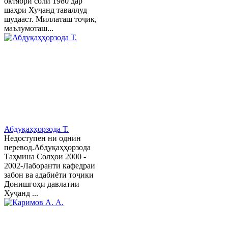
октябри соли 1980 дар
шаҳри Хуҷанд таваллуд
шудааст. Миллаташ тоҷик,
маълумоташ...
Абдуқаҳҳорзода Т.
Недоступен ни однин
перевод.Абдуқаҳҳорзода
Таҳмина Солҳои 2000 -
2002-Лаборанти кафедраи
забон ва адабиёти тоҷики
Донишгоҳи давлатии
Хуҷанд ...