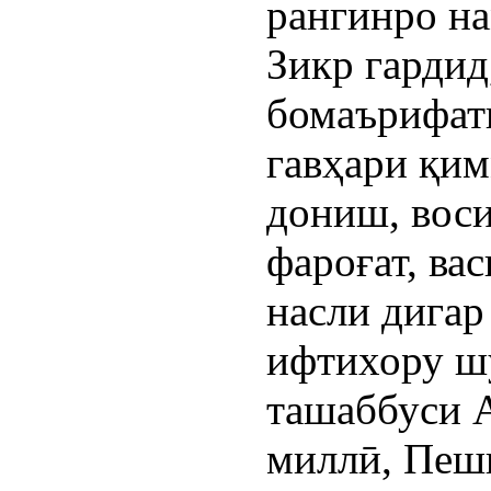
рангинро на
Зикр гардид
бомаърифат
гавҳари қи
дониш, воси
фароғат, вас
насли дигар
ифтихору шу
ташаббуси А
миллӣ, Пеш