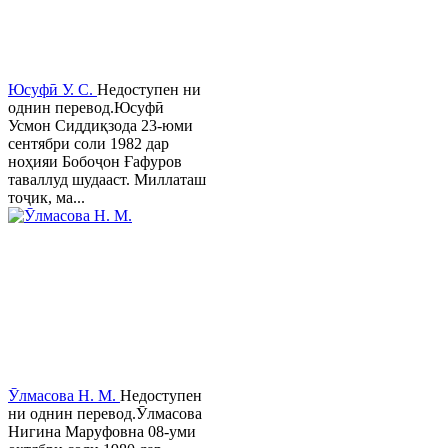
Юсуфӣ У. C.
Недоступен ни
однин перевод.Юсуфӣ
Усмон Сиддиқзода 23-юми
сентябри соли 1982 дар
ноҳияи Бобоҷон Ғафуров
таваллуд шудааст. Миллаташ
тоҷик, ма...
Ӯлмасова Н. М.
Недоступен
ни однин перевод.Ӯлмасова
Нигина Маруфовна 08-уми