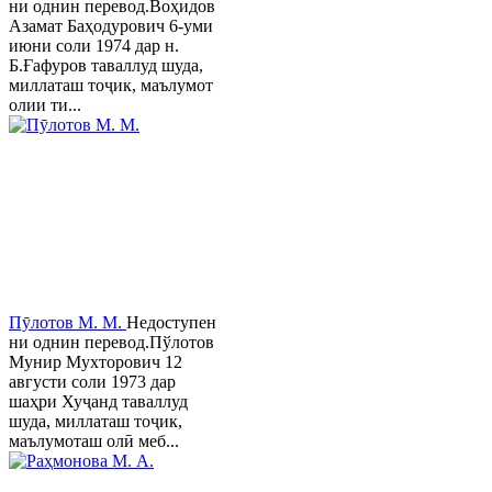
ни однин перевод.Воҳидов
Азамат Баҳодурович 6-уми
июни соли 1974 дар н.
Б.Ғафуров таваллуд шуда,
миллаташ тоҷик, маълумот
олии ти...
Пӯлотов М. М.
Недоступен
ни однин перевод.Пўлотов
Мунир Мухторович 12
августи соли 1973 дар
шаҳри Хуҷанд таваллуд
шуда, миллаташ тоҷик,
маълумоташ олӣ меб...