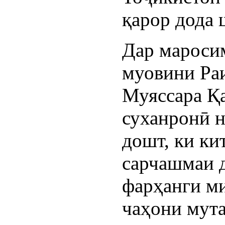
қарор дода 
Дар мароси
муовини Ра
Муяссара Қ
суханронӣ н
дошт, ки ки
сарчашмаи д
фарҳанги ми
чаҳони мута