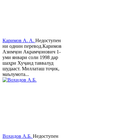
Каримов А. А.
Недоступен
ни однин перевод.Каримов
Азимҷон Акрамҷонович 1-
уми январи соли 1998 дар
шаҳри Хуҷанд таввалуд
шудааст. Миллаташ тоҷик,
маълумота...
Воҳидов А.Б.
Недоступен