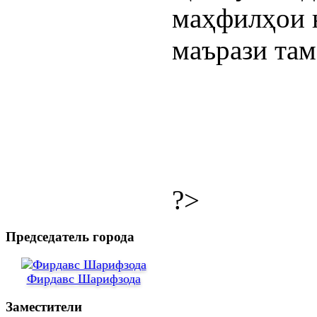
маҳфилҳои н
маърази та
?>
Председатель города
Фирдавс Шарифзода
Заместители