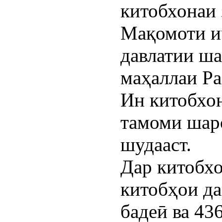
китобхонаи 
Мақомоти и
давлатии ша
маҳаллаи Ра
Ин китобхон
тамоми шар
шудааст.
Дар китобхо
китобҳои да
бадеӣ ва 43