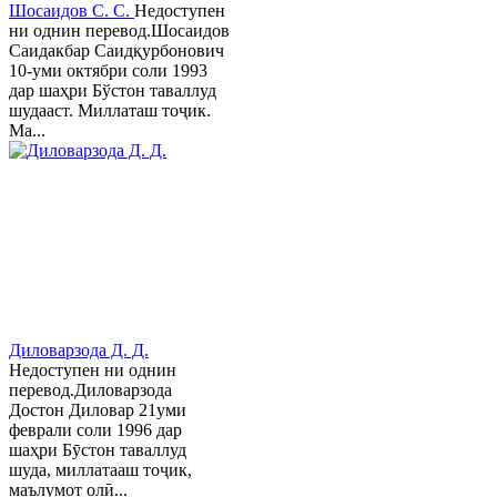
Шосаидов С. С.
Недоступен
ни однин перевод.Шосаидов
Саидакбар Саидқурбонович
10-уми октябри соли 1993
дар шаҳри Бўстон таваллуд
шудааст. Миллаташ тоҷик.
Ма...
Диловарзода Д. Д.
Недоступен ни однин
перевод.Диловарзода
Достон Диловар 21уми
феврали соли 1996 дар
шаҳри Бӯстон таваллуд
шуда, миллатааш тоҷик,
маълумот олӣ...