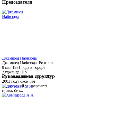
Председателя
Джамшед Набизода
Джамшед Набизода. Родился
9 мая 1981 года в городе
Худжанде. По
Руководители структур
национальности таджик. В
2003 году окончил
Таджикский университет
права, биз...