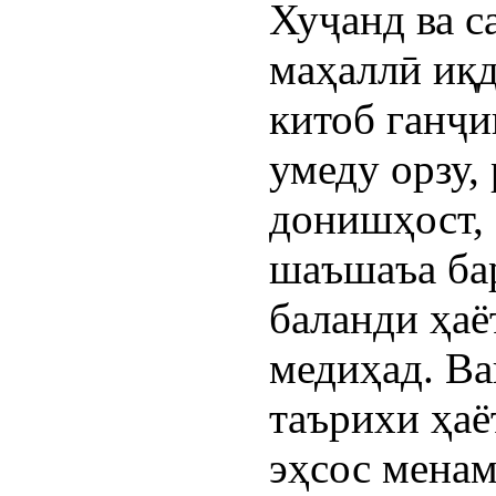
Хуҷанд ва 
маҳаллӣ иқд
китоб ганҷи
умеду орзу,
донишҳост, 
шаъшаъа бар
баланди ҳа
медиҳад. Ва
таърихи ҳаё
эҳсос менам