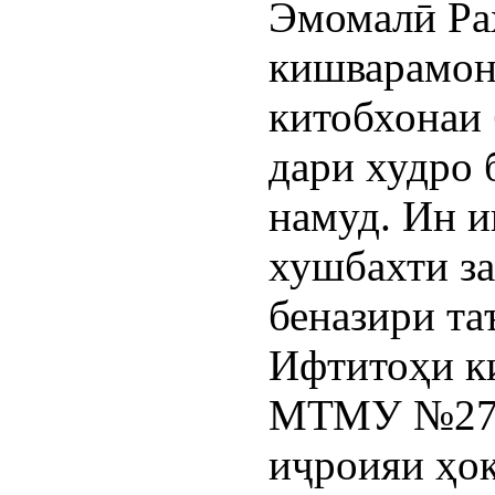
Эмомалӣ Ра
кишварамон
китобхонаи 
дари худро 
намуд. Ин и
хушбахти з
беназири та
Ифтитоҳи ки
МТМУ №27 
иҷроияи ҳо