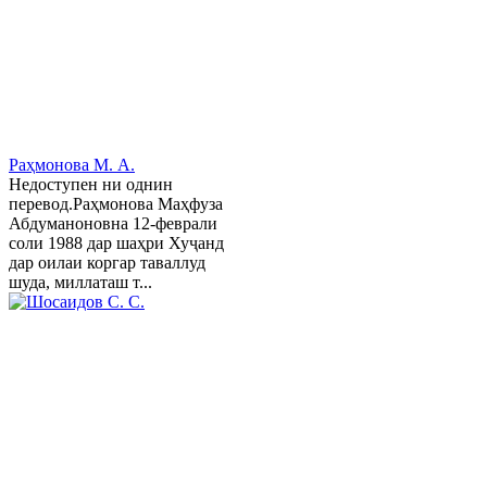
Раҳмонова М. А.
Недоступен ни однин
перевод.Раҳмонова Маҳфуза
Абдуманоновна 12-феврали
соли 1988 дар шаҳри Хуҷанд
дар оилаи коргар таваллуд
шуда, миллаташ т...